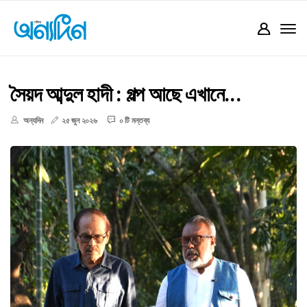
সৈয়দ আব্দুল হাদী : গল্প আছে এখানে...
অন্যদিন
২৫ জুন ২০২৬
০ টি মন্তব্য