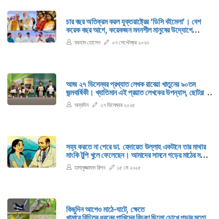
চার বছর অতিক্রম করল যুক্তরাষ্ট্রের ‘ডিসি বইমেলা’। বেশ
কয়েক বছর আগে, কয়েকজন মননশীল মানুষের উদ্যোগে
মেরিল্যান্ড, ভার্জিনিয়া, ডিসি এই তিন স্টেটের সমন্বিত এলাকায়
ফরহাদ হোসেন
০৭ সেপ্টেম্বর ২০২৩
গড়ে উঠেছিল একটি সাহিত্যচর্চার প্ল্যাটফর্ম, যার নাম ছিল,
‘গানের ছোঁয়ায় কবিতা’।
আজ ২৭ ডিসেম্বর প্রখ্যাত লেখক রাবেয়া খাতুনের ৯০তম
জন্মবার্ষিকী। খ্যাতিমান এই প্রয়াত লেখকের উপন্যাস, ছোটগল্প,
ভ্রমণকাহিনি, কিশোর উপন্যাস, স্মৃতিকথাসহ চলচ্চিত্র ও নাট্য
অন্যদিন
২৭ ডিসেম্বর ২০২৫
জগতেও বিচরণ ছিল...
সহ্য করতে না পেরে ডা. হেদায়েত উল্লাহ একটানে তার মাথার
মাংকি টুপি খুলে ফেলেছেন। আমাদের সামনে গড়ের মাঠের মতো
বিশাল একটা টাকমাথা আবির্ভূত হলো।
হাসানুজ্জামান রিপন
১৫ মে ২০২৫
কিছুদিন আগেও মাঠে-ঘাটে, ক্ষেতে
খামারে বিচিত্র ধরনের পাখিদের বিচরণ ছিলো চোখে পড়ার মতো