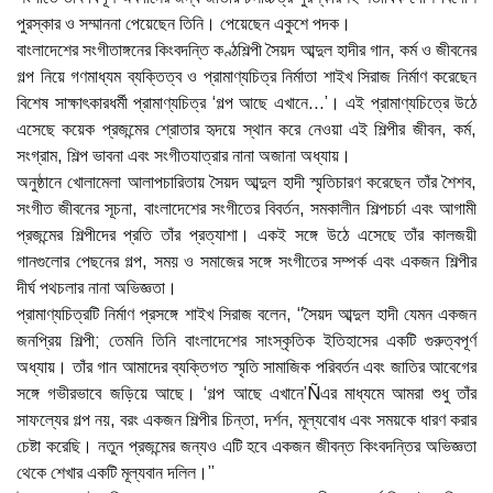
পুরস্কার ও সম্মাননা পেয়েছেন তিনি। পেয়েছেন একুশে পদক।
বাংলাদেশের সংগীতাঙ্গনের কিংবদন্তি কণ্ঠশিল্পী সৈয়দ আব্দুল হাদীর গান, কর্ম ও জীবনের
গল্প নিয়ে গণমাধ্যম ব্যক্তিত্ব ও প্রামাণ্যচিত্র নির্মাতা শাইখ সিরাজ নির্মাণ করেছেন
বিশেষ সাক্ষাৎকারধর্মী প্রামাণ্যচিত্র ‘গল্প আছে এখানে...’। এই প্রামাণ্যচিত্রে উঠে
এসেছে কয়েক প্রজন্মের শ্রোতার হৃদয়ে স্থান করে নেওয়া এই শিল্পীর জীবন, কর্ম,
সংগ্রাম, শিল্প ভাবনা এবং সংগীতযাত্রার নানা অজানা অধ্যায়।
অনুষ্ঠানে খোলামেলা আলাপচারিতায় সৈয়দ আব্দুল হাদী স্মৃতিচারণ করেছেন তাঁর শৈশব,
সংগীত জীবনের সূচনা, বাংলাদেশের সংগীতের বিবর্তন, সমকালীন শিল্পচর্চা এবং আগামী
প্রজন্মের শিল্পীদের প্রতি তাঁর প্রত্যাশা। একই সঙ্গে উঠে এসেছে তাঁর কালজয়ী
গানগুলোর পেছনের গল্প, সময় ও সমাজের সঙ্গে সংগীতের সম্পর্ক এবং একজন শিল্পীর
দীর্ঘ পথচলার নানা অভিজ্ঞতা।
প্রামাণ্যচিত্রটি নির্মাণ প্রসঙ্গে শাইখ সিরাজ বলেন, “সৈয়দ আব্দুল হাদী যেমন একজন
জনপ্রিয় শিল্পী; তেমনি তিনি বাংলাদেশের সাংস্কৃতিক ইতিহাসের একটি গুরুত্বপূর্ণ
অধ্যায়। তাঁর গান আমাদের ব্যক্তিগত স্মৃতি সামাজিক পরিবর্তন এবং জাতির আবেগের
সঙ্গে গভীরভাবে জড়িয়ে আছে। ‘গল্প আছে এখানে’Ñএর মাধ্যমে আমরা শুধু তাঁর
সাফল্যের গল্প নয়, বরং একজন শিল্পীর চিন্তা, দর্শন, মূল্যবোধ এবং সময়কে ধারণ করার
চেষ্টা করেছি। নতুন প্রজন্মের জন্যও এটি হবে একজন জীবন্ত কিংবদন্তির অভিজ্ঞতা
থেকে শেখার একটি মূল্যবান দলিল।”