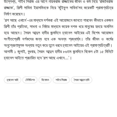
উল্লেখ্য, শাইখ সিরাজ এর আগে নায়করাজ রাজ্জাকের জীবন ও কর্ম নিয়ে ‘রাজাধিরাজ
রাজ্জাক’, শিল্পী সাবিনা ইয়াসমিনকে নিয়ে ‘জুঁইফুল সাবিনা’সহ কয়েকটি প্রামাণ্যচিত্র
নির্মাণ করেছেন।
‘গল্প আছে এখানে’-এর মাধ্যমে দর্শকরা এই আয়োজনে জানতে পারবেন কীভাবে একজন
শিল্পী তাঁর প্রতিভা, সাধনা ও নিষ্ঠার মাধ্যমে কয়েক দশক ধরে মানুষের হৃদয়ে অমলিন
হয়ে আছেন। সৈয়দ আব্দুল হাদীর জন্মদিনে চ্যানেল আইয়ের এই বিশেষ আয়োজন
সংগীতপ্রেমী দর্শকদের জন্য হবে এক অনন্য শ্রদ্ধার্ঘ্য। তাঁর জীবন ও কর্মের
অনুপ্রেরণামূলক অধ্যায় নতুন করে তুলে ধরবে চ্যানেল আইয়ের এই প্রামাণ্যচিত্রটি।
আগামী ১ জুলাই, বুধবার, সৈয়দ আব্দুল হাদীর ৮৬তম জন্মদিনে বিকেল ৫টা ১৫ মিনিটে
চ্যানেল আইতে প্রচারিত হবে ‘গল্প আছে এখানে...’।
চ্যানেল আই
টেলিভিশন
বিনোদন
শাইখ সিরাজ
সৈয়দ আব্দুল হাদি