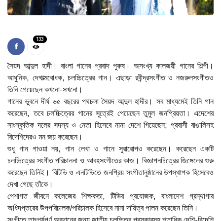
133
সৈয়দ আব্দুল হাদী। বাংলা গানের প্রবাদ পুরুষ। অসংখ্য কালজয়ী গানের শিল্পী।
আধুনিক, দেশাত্মবোধক, চলচ্চিত্রের গান। এছাড়া রবীন্দ্রসংগীত ও নজরুলসংগীতও
তিনি গেয়েছেন কখনো-সখনো।
গানের ভুবনে দীর্ঘ ৬৫ বছরের পথচলা সৈয়দ আব্দুল হাদীর। সব মাধ্যমেই তিনি গান
করেছেন, তবে চলচ্চিত্রের গানের সূত্রেই পেয়েছেন তুমুল জনপ্রিয়তা। এদেশের
সাংস্কৃতিক দলের সদস্য ও নেতা হিসেবে নানা দেশে গিয়েছেন; প্রবাসী বাঙালিসহ
বিদেশিদেরও মন জয় করেছেন।
শুধু গান গাওয়া নয়, গান লেখা ও গানে সুরারোপও করেছেন। করেছেন একটি
চলচ্চিত্রের সংগীত পরিচালনা ও আবহসংগীতের কাজ। বিজ্ঞাপনচিত্রের জিঙ্গেলের শুরু
করেছেন তিনিই। বিটিভি ও এনটিভিতে জনপ্রিয় সংগীতানুষ্ঠানের উপস্থাপক হিসেবেও
দেখা গেছে তাঁকে।
পেশাগত জীবনে কলেজের শিক্ষকতা, টিভির প্রযোজক, বাংলাদেশ গ্রন্থাগার
অধিদপ্তরের উপপরিচালক/পরিচালক হিসেবে নানা দায়িত্ব পালন করেছেন তিনি।
সংগীতে তাৎপর্যপূর্ণ অবদানের জন্য জাতীয় চলচ্চিত্র পুরস্কারসহ শতাধিক দেশি-বিদেশি