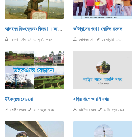
আমাদের কিওক্রেডাং বিজয়।। আহসান হাবীব
অষ্টগ্রামের পথে। মোমিন রহমান
আহসান হাবীব
২০ জুলাই ২০২৩
মোমিন রহমান
১২ জানুয়ারি ২০২০
উইকএন্ডে বেড়ানো
বাড়ির পাশে আরশি নগর
মোমিন রহমান
১৬ নভেম্বর ২০১৪
মৌমিতা রহমান
১৫ ডিসেম্বর ২০১৩