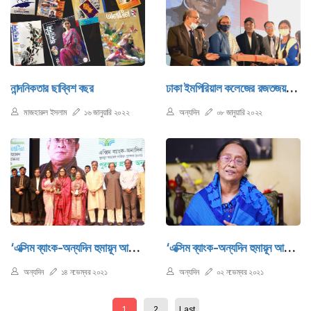
নান্দনিকতার ছাব্বিশ বছর
ঢাকা ইমপিরিয়াল কলেজের রজতজয়ন্তী ও পুনর্মিলনী
মাজহারুল ইসলাম
১৬ জানুয়ারি ২০২২
অন্যদিন
০৮ জানুয়ারি ২০২২
‘এক্সিম ব্যাংক-অন্যদিন হুমায়ূন আহমেদ সাহিত্য পুরস্কার ২০২১’ পেলেন সেলিনা হোসেন ও ফাতেমা আবেদীন
‘এক্সিম ব্যাংক-অন্যদিন হুমায়ূন আহমেদ সাহিত্য পুরস্কার ২০২১’ পাচ্ছেন নবীন-প্রবীণ দুই কথাসাহিত্যিক
অন্যদিন
১৪ নভেম্বর ২০২১
অন্যদিন
০২ নভেম্বর ২০২১
1
2
Last