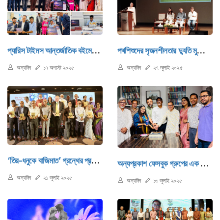
প্যারিস টাইমস আন্তর্জাতিক বইমেলায় ‘প্যারিসের ছবি’ ও ‘বলা বাহুল্য’ গ্রন্থ দুটির মোড়ক উন্মোচন
পথশিশুদের সৃজনশীলতার দ্যুতি মুক্তিযুদ্ধ জাদুঘর ও লীডো’র যৌথ প্রয়াস
অন্যদিন
১৭ অগাস্ট ২০২৫
অন্যদিন
২৭ জুলাই ২০২৫
‘তির-ধনুকে বাজিমাত’ গ্রন্থের প্রকাশনা উৎসব অনুষ্ঠিত
অন্যপ্রকাশ ফেসবুক গ্রুপের এক লক্ষ সদস্যের মাইলফলক : একটি আনন্দঘন সন্ধ্যা
অন্যদিন
২১ জুলাই ২০২৫
অন্যদিন
১৩ জুলাই ২০২৫