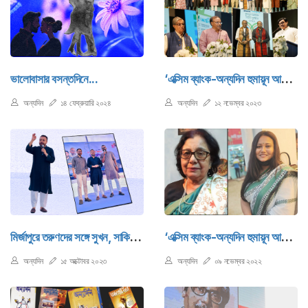
ভালোবাসার বসন্তদিনে...
‘এক্সিম ব্যাংক-অন্যদিন হুমায়ূন আহমেদ সাহিত্য পুরস্কার’ অনুষ্ঠিত
অন্যদিন
১৪ ফেব্রুয়ারি ২০২৪
অন্যদিন
১২ নভেম্বর ২০২৩
মির্জাপুরে তরুণদের সঙ্গে সুখন, সাকিব ও সানির এক বিকেল
‘এক্সিম ব্যাংক-অন্যদিন হুমায়ূন আহমেদ সাহিত্য পুরস্কার' পাচ্ছেন আনোয়ারা সৈয়দ হক ও মৌরি মরিয়ম
অন্যদিন
১৫ অক্টোবর ২০২৩
অন্যদিন
০৯ নভেম্বর ২০২২