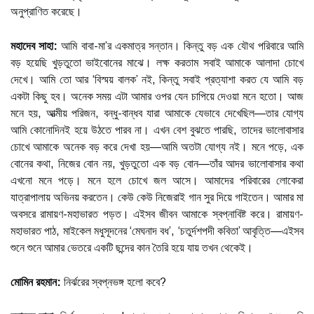
অনুপ্রাণিত করেছে।
মহাদেব সাহা:
আমি বাবা-মা’র একমাত্র সন্তান। কিন্তু বড় এক যৌথ পরিবারে আমি
বড় হয়েছি খুড়তুতো ভাইবোনের মাঝে। লক্ষ করতাম সবাই আমাকে আলাদা চোখে
দেখে। আমি তো আর ‘বিস্ময় বালক’ নই, কিন্তু সবাই প্রত্যাশা করত যে আমি বড়
একটা কিছু হব। অনেক সময় এটা আমার ওপর যেন চাপিয়ে দেওয়া মনে হতো। আজ
মনে হয়, আত্মীয় পরিজন, বন্ধু-বান্ধব যারা আমাকে যেভাবে দেখেছিল—তার যোগ্য
আমি কোনোদিনই হয়ে উঠতে পারব না। এখন বেশ বুঝতে পারছি, তাদের ভালোবাসার
চোখে আমাকে অনেক বড় করে দেখা হয়—আমি অতটা যোগ্য নই। মনে পড়ে, এক
বোনের কথা, নিজের বোন নয়, খুড়তুতো এক বড় বোন—তাঁর আদর ভালোবাসার কথা
এখনো মনে পড়ে। মনে হলে চোখে জল আসে। আমাদের পরিবারের লোকেরা
যাত্রাপালায় অভিনয় করতেন। কেউ কেউ নিজেরাই গান সুর দিয়ে গাইতেন। আমার মা
অবসরে রামায়ণ-মহাভারত পড়ত। এইসব জীবন আমাকে স্বপ্নাবিষ্ট করে। রামায়ণ-
মহাভারত পাঠ, মাইকেল মধুসূদনের ‘মেঘনাদ বধ’, ‘চতুর্দশপদী কবিতা’ আবৃত্তি—এইসব
শুনে শুনে আমার ভেতরে একটি ছন্দের কান তৈরি হয়ে যায় তখন থেকেই।
মোমিন রহমান:
নির্ঝরের স্বপ্নভঙ্গ হলো কবে?