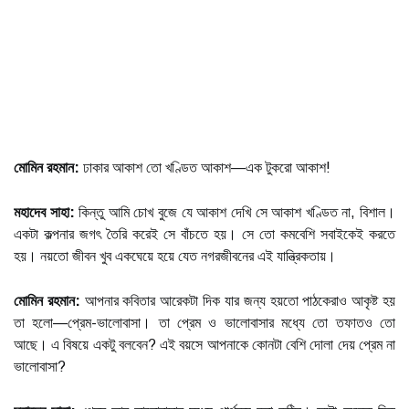
মোমিন রহমান:
ঢাকার আকাশ তো খণ্ডিত আকাশ—এক টুকরো আকাশ!
মহাদেব সাহা:
কিন্তু আমি চোখ বুজে যে আকাশ দেখি সে আকাশ খণ্ডিত না, বিশাল।
একটা কল্পনার জগৎ তৈরি করেই সে বাঁচতে হয়। সে তো কমবেশি সবাইকেই করতে
হয়। নয়তো জীবন খুব একঘেয়ে হয়ে যেত নগরজীবনের এই যান্ত্রিকতায়।
মোমিন রহমান:
আপনার কবিতার আরেকটা দিক যার জন্য হয়তো পাঠকেরাও আকৃষ্ট হয়
তা হলো—প্রেম-ভালোবাসা। তা প্রেম ও ভালোবাসার মধ্যে তো তফাতও তো
আছে। এ বিষয়ে একটু বলবেন? এই বয়সে আপনাকে কোনটা বেশি দোলা দেয় প্রেম না
ভালোবাসা?