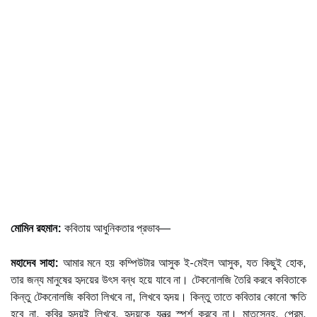
মোমিন রহমান:
কবিতায় আধুনিকতার প্রভাব—
মহাদেব সাহা:
আমার মনে হয় কম্পিউটার আসুক ই-মেইল আসুক, যত কিছুই হোক,
তার জন্য মানুষের হৃদয়ের উৎস বন্ধ হয়ে যাবে না। টেকনোলজি তৈরি করবে কবিতাকে
কিন্তু টেকনোলজি কবিতা লিখবে না, লিখবে হৃদয়। কিন্তু তাতে কবিতার কোনো ক্ষতি
হবে না, কবির হৃদয়ই লিখবে, হৃদয়কে যন্ত্র স্পর্শ করবে না। মাতৃস্নেহ, প্রেম,