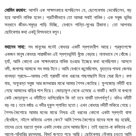
মোমিন রহমান:
আপনি এক সাক্ষাৎকারে বলেছিলেন যে, ছেলেবেলায় ভেবেছিলেন, বড়
হয়ে আপনি নাবিক হবেন। প্রতীকীভাবে তো আমরা সবাই নাবিক। এক সবুজ ভূমির
সন্ধানে জীবন-সমুদ্র পাড়ি দিচ্ছি, যেখানে শান্তি-সুখের ঠিকানা। তো আপনার
ছোটবেলার কথা একটু বিশদভাবে বলুন।
মহাদেব সাহা:
সব মানুষের মনেই বোধহয় একটি স্বপ্নদ্বীপ আছে। প্রকৃতপক্ষে
একজন মানুষ বোধহয় সারাজীবন এই স্বপ্নভূমিই খুঁজে বেড়ায়। নানাভাবে সে খোঁজে।
হ্যাঁ, আমি কোনো এক সাক্ষাৎকারে নাবিক হওয়ার ইচ্ছের কথা বলেছিলাম। আসলে
নদী, জলাশয় আমাকে সব সময় টানে। আমি যেখানে জন্মেছিলাম, বৃহত্তর পাবনা জেলার
ধানঘড়া গ্রামে—আমার সেই গ্রামটি নানা ধরনের গাছগাছালি দিয়ে ঘেরা ছিল। বলা
যায়, অফুরন্ত সবুজ আর জলধারার মাঝে আমার শৈশব কেটেছে। ফুলজোড় নদীটি বয়ে
গেছে আমাদের বাড়ির পাশ দিয়ে। জোড়াফুল থেকে এসেছে এ নামটি। জানি না কখনো
কেউ জোড়াফুল এ নদীটিতে ভাসিয়েছিল কি না! তবে নামটি তাৎপর্যপূর্ণ। যদিও নদীটি
বড় নয়। তবে বর্ষায় এ নদীর দূকুল প্লাবিত হতো। এখন বোধহয় নদীটি শুকিয়ে গেছে।
শৈশব-কৈশোরে আমার মনের মাঝে নিশ্চয় এই ধরনের কোনো একটা স্বপ্নই বাসা
বেঁধেছিল, নইলে কবিতায় এলাম কেন? আমি শৈশব-কৈশোরে যাদের সঙ্গে বড় হয়েছি,
তাদের চেয়ে হয়তো পৃথক একটা দেখার চোখ আমার ছিল। তাই হয়তো-বা কবিতার এই
আলো-আঁধারির রহস্যময়, বিমূর্ত জগতে পড়ে আছি। ছোটবেলায় নৌকায় চড়তে আমি