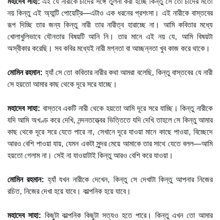
মহাদেব সাহা:
এই যে নারীকে চাঁদের সঙ্গে তুলনা করা হচ্ছে কিন্তু সে তো চাঁদের মতো
নয় কিন্তু এই অ্যান্টি পোয়েট্রি—এটাও এক ধরনের প্রশংসা। এই নারীকে বাস্তবের
রূপ দিচ্ছি তার জন্য কিন্তু নারী তার নারীত্ব হারাচ্ছে না। আমি কবিতার মধ্যে
খোলাখুলিভাবে যৌনতার বিষয়টি আনি নি। তার মানে এই নয় যে, আমি বিষয়টা
অস্বীকার করেছি। সব কবির মধ্যেই নারী মগ্নতা বা আচ্ছন্নতা খুব কাজ করে থাকে।
মোমিন রহমান:
হ্যাঁ সে তো কবিতার নারীর কথা আমরা বলেছি, কিন্তু বাস্তবের যে নারী
সে হয়তো আমার কাছ থেকে দূরে সরে যাচ্ছে।
মহাদেব সাহা:
বাস্তবে একটি নারী থেকে হয়তো আমি দূরে সরে যাচ্ছি। কিন্তু নারীকে
যদি আমি অখণ্ড করে দেখি, নন্দনতত্ত্বের ভিত্তিতে যদি দেখি তাহলে সে কিন্তু আমার
কাছ থেকে দূরে সরে যেতে পারে না, সেখানে দূরে যাওয়া মানে কাছে পাওয়া, বিচ্ছেদে
আরও বেশি পাওয়া যায়, যেমন একটা সুন্দর মেয়ে আমাকে তার সাথে যেতে বলল—আমি
হয়তো গেলাম না। সেই না যাওয়াটাই কিন্তু আরও বেশি করে যাওয়া।
মোমিন রহমান:
হ্যাঁ যখন নারীকে দেখেন, কিন্তু সে দেখাটা কিন্তু আপনার নিজের
রচিত, নিজের দেখা হয়ে যাবে। কাল্পনিক হয়ে যাবে।
মহাদেব সাহা:
কিছুটা কাল্পনিক কিছুটা সত্যও হতে পারে। কিন্তু এখন তো আমার