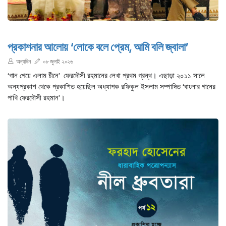
প্রকাশনার আলোয় ‘লোকে বলে প্রেম, আমি বলি জ্বালা’
অন্যদিন
০৮ জুলাই ২০২৬
‘গান গেয়ে এলাম চীনে’ ফেরদৌসী রহমানের লেখা প্রথম গ্রন্থ। এছাড়া ২০১১ সালে
অন্যপ্রকাশ থেকে প্রকাশিত হয়েছিল অধ্যাপক রফিকুল ইসলাম সম্পাদিত ‘বাংলার গানের
পাখি ফেরদৌসী রহমান’।