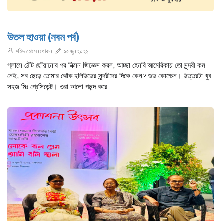
উতল হাওয়া (নবম পর্ব)
শহিদ হোসেন খোকন
১৫ জুন ২০২২
গ্লাসে ঠোঁট ছোঁয়ানোর পর নিক্সন জিজ্ঞেস করল, আচ্ছা হেনরি আমেরিকায় তো সুন্দরী কম
নেই, সব ছেড়ে তোমার ঝোঁক হলিউডের সুন্দরীদের দিকে কেন? গুড কোশ্চেন। উত্তরটা খুব
সহজ মিঃ প্রেসিডেন্ট। ওরা আলো পছন্দ করে।