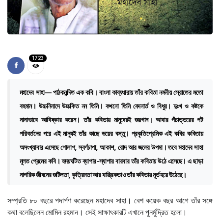
1723
মহাদেব সাহা— পাঠকনন্দিত এক কবি। বাংলা কাব্যধারায় তাঁর কবিতা নমনীয় স্রোতের মতো
বহমান। উচ্চনিনাদে উচ্চকিত নন তিনি। কখনো তিনি বেদনার্ত ও বিধুর। দুঃখ ও কষ্টকে
নানাভাবে আবিষ্কার করেন। তাঁর কবিতায় মানুষেরই জয়গান। আবার পঁচাত্তরের পট
পরিবর্তনের পরে এই মানুষই তাঁর কাছে ভয়ের বস্তু। প্রকৃতিপ্রেমিক এই কবির কবিতায়
অসংখ্যাবার এসেছে গোলাপ, স্বর্ণচাপা, আকাশ, রোদ আর জলের উপমা। তবে মহাদেব সাহা
মূলত প্রেমের কবি। হৃদয়ঘটিত ব্যাপার-স্যাপার বারবার তাঁর কবিতায় উঠে এসেছে। এ ছাড়া
নাগরিক জীবনের জটিলতা, কৃত্রিমতা আর যান্ত্রিকতাও তাঁর কবিতায় মূর্ত হয়ে উঠেছে।
সম্প্রতি ৮০ বছরে পদার্পণ করেছেন মহাদেব সাহা। বেশ কয়েক বছর আগে তাঁর সঙ্গে
কথা বলেছিলেন মোমিন রহমান। সেই সাক্ষাৎকারটি এখানে পুনর্মুদ্রিত হলো।