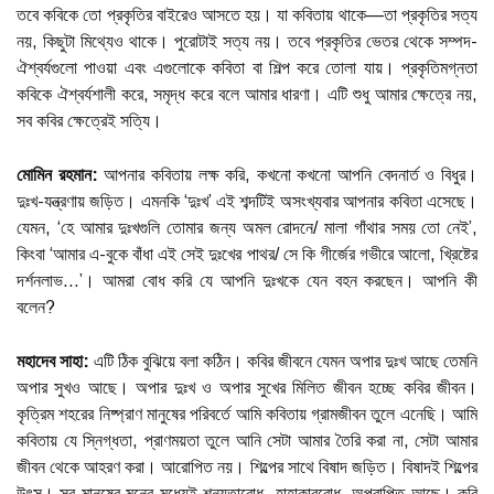
তবে কবিকে তো প্রকৃতির বাইরেও আসতে হয়। যা কবিতায় থাকে—তা প্রকৃতির সত্য
নয়, কিছুটা মিথ্যেও থাকে। পুরোটাই সত্য নয়। তবে প্রকৃতির ভেতর থেকে সম্পদ-
ঐশ্বর্যগুলো পাওয়া এবং এগুলোকে কবিতা বা শিল্প করে তোলা যায়। প্রকৃতিমগ্নতা
কবিকে ঐশ্বর্যশালী করে, সমৃদ্ধ করে বলে আমার ধারণা। এটি শুধু আমার ক্ষেত্রে নয়,
সব কবির ক্ষেত্রেই সত্যি।
মোমিন রহমান:
আপনার কবিতায় লক্ষ করি, কখনো কখনো আপনি বেদনার্ত ও বিধুর।
দুঃখ-যন্ত্রণায় জড়িত। এমনকি ‘দুঃখ’ এই শব্দটিই অসংখ্যবার আপনার কবিতা এসেছে।
যেমন, ‘হে আমার দুঃখগুলি তোমার জন্য অমল রোদনে/ মালা গাঁথার সময় তো নেই’,
কিংবা ‘আমার এ-বুকে বাঁধা এই সেই দুঃখের পাথর/ সে কি গীর্জের গভীরে আলো, খ্রিষ্টের
দর্শনলাভ...’। আমরা বোধ করি যে আপনি দুঃখকে যেন বহন করছেন। আপনি কী
বলেন?
মহাদেব সাহা:
এটি ঠিক বুঝিয়ে বলা কঠিন। কবির জীবনে যেমন অপার দুঃখ আছে তেমনি
অপার সুখও আছে। অপার দুঃখ ও অপার সুখের মিলিত জীবন হচ্ছে কবির জীবন।
কৃত্রিম শহরের নিষ্প্রাণ মানুষের পরিবর্তে আমি কবিতায় গ্রামজীবন তুলে এনেছি। আমি
কবিতায় যে স্নিগ্ধতা, প্রাণময়তা তুলে আনি সেটা আমার তৈরি করা না, সেটা আমার
জীবন থেকে আহরণ করা। আরোপিত নয়। শিল্পের সাথে বিষাদ জড়িত। বিষাদই শিল্পের
উৎস। সব মানুষের মনের মধ্যেই শূন্যতাবোধ, হাহাকারবোধ, অপ্রাপ্তি আছে। কবি