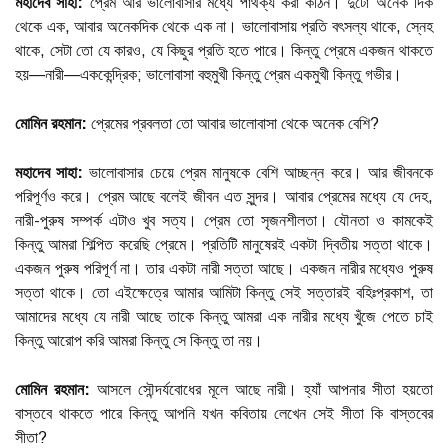
মহাদেব সাহা:
প্রেম আর ভালোবাসার মধ্যে পার্থক্য করা কঠিন। দুটো অনেক দিক
থেকে এক, আবার অনেকদিক থেকে এক না। ভালোবাসায় প্রতি বৎসল্য থাকে, স্নেহ
থাকে, সেটা তো যে কারও, যে কিছুর প্রতি হতে পারে। কিন্তু প্রেমে একজন থাকতে
হয়—নারী—এককেন্দ্রিক; ভালোবাসা বহুমুখী কিন্তু প্রেম একমুখী কিন্তু গভীর।
মোমিন রহমান:
প্রেমের প্রবলতা তো আবার ভালোবাসা থেকে অনেক বেশি?
মহাদেব সাহা:
ভালোবাসার চেয়ে প্রেম মানুষকে বেশি আচ্ছন্ন করে। আর জীবনকে
পরিপূর্ণও করে। প্রেম আছে বলেই জীবন এত সুন্দর। আবার প্রেমের মধ্যে যে দেহ,
নারী-পুরুষ সম্পর্ক এটাও খুব সত্য। প্রেম তো সৃজনশীলতা। যৌনতা ও কামকেই
কিন্তু আমরা শিল্পিত করেছি প্রেমে। প্রতিটি মানুষেরই একটা দ্বিতীয় সত্তা থাকে।
একজন পুরুষ পরিপূর্ণ না। তার একটা নারী সত্তা আছে। একজন নারীর মধ্যেও পুরুষ
সত্তা থাকে। তো এইক্ষেত্রে আমার আমিটা কিন্তু সেই সত্তারই বহিঃপ্রকাশ, তা
আমাদের মধ্যে যে নারী আছে তাকে কিন্তু আমরা এক নারীর মধ্যে খুঁজে পেতে চাই
কিন্তু আরোপ করি আমরা কিন্তু সে কিন্তু তা নয়।
মোমিন রহমান:
আসলে সৌন্দর্যবোধের মূলে আছে নারী। হ্যাঁ আপনার সীতা হয়তো
বাস্তবে থাকতে পারে কিন্তু আপনি যখন কবিতায় লেখেন সেই সীতা কি বাস্তবের
সীতা?