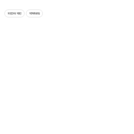
মহাদেব সাহা
সাক্ষাৎকার