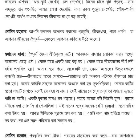
জীবনের ঐশ্বর্য। ঝড়-বৃষ্টি দেখেছি; ঢল দেখেছি। টিনের চালে বৃষ্টি পড়ছে—তার
অদ্ভুত শব্দ শুনেছি; আমরা মেলা দেখেছি, নানা রকম পুতুল দেখেছি; পৌষ-পার্বণ
দেখেছি অর্থাৎ বাংলার নিজস্ব জীবনের মধ্যে বড় হয়েছি।
মোমিন রহমান:
আপনি বললেন আপনার গ্রামের প্রকৃতি, জীবনধারা, পালা-পার্বণ—যা
আপনার জীবনের ঐশ্বর্য—যেগুলো আপনার কবিতায় উঠে আসে।
মহাদেব সাহা:
ঐশ্বর্য যেমন ঐতিহ্যও বটে। আবহমান বাংলার লোকজ ধারার মধ্যে
আমাদের বেড়ে ওঠা। যেমন করে একটি গাছ বড় হয়। যেমন করে শীতকালের শীর্ণ নদী
বর্ষায় প্লাবিত হয়। আমার মনে পড়ে, একেকটি শব্দ, যেমন আমাদের উত্তরাঞ্চলে
কাজলি মাছ—বাঁশপাতার মতো দেখতে—আমাদের ওই অঞ্চলে এটাকে বাঁশপাতা মাছ
বলা হয়। আবার কাচকি মাছকে আমাদের অঞ্চলে বলা হয় সুবর্ণখড়িকা। সোনার কাঠির
মতো মাছটি দেখতে বলেই বোধহয় এ নাম। সেই নামের যে দ্যোতন্য তা এখনো ভুলতে
পারি না আমি। একটি ফুলের নামও মন পড়ছে। শহরে আমরা বলি শিউলি ফুল। গ্রামে
এটাকে বলা শেফালি বা শেফালিকা। এই নামের মধ্যে অনেক বেশি ব্যঞ্জনা। মনে নারীর
কথা উদয় হয়। আবার শিশিরকে গ্রামে ওস বলা হয়। এমনি নানা নাম হারিয়ে যাচ্ছে।
সব কথা তো এই স্বল্প পরিসরে বলা সম্ভব নয়।
মোমিন রহমান:
প্রকৃতির কথা থাক। গ্রামের মানুষদের কথা বলুন—যারা আপনাকে