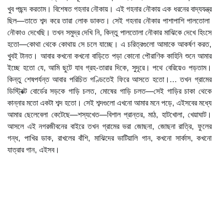
খুব পছন্দ করতাম। বিশেষত গহনার নৌকায়। এই গহনার নৌকায় এক ধরনের বাদ্যযন্ত্র
ছিল—তাতে শব্দ করে তারা লোক ডাকত। সেই গহনার নৌকার পাশাপাশি পালতোলা
নৌকাও দেখেছি। তখন সমুদ্র দেখি নি, কিন্তু পালতোলা নৌকার মাঝিকে দেখে হিংসে
হতো—কোথা থেকে কোথায় সে চলে যাচ্ছে। এ চরিত্রগুলো আমাকে আকর্ষণ করত,
খুবই টানত। আবার কখনো কখনো বাড়িতে পড়া কোনো পৌরাণিক কাহিনি শুনে আমার
ইচ্ছে হতো যে, আমি ছুটে যাব গ্রহ-তারার দিকে, সুদূরে। পথে বেরিয়েও পড়তাম।
কিন্তু শেষপর্যন্ত আবার পরিচিত গণ্ডিতেই ফিরে আসতে হতো।... তখন গ্রামের
ডিস্ট্রিক্ট বোর্ডের সড়কে গাড়ি চলত, মোষের গাড়ি চলত—সেই গাড়ির চাকা থেকে
কান্নার মতো একটা শব্দ হতো। সেই শব্দগুলো এখনো আমার মনে পড়ে, এইসবের মধ্যে
আমার ছেলেবেলা কেটেছে—শস্যখেত—বিশাল প্রান্তর, মাঠ, হাটখোলা, খেয়াঘাট।
আসলে এই নগরজীবনের বাইরে তখন গ্রামের ভরা জোছনা, জোছনা রাত্রি, ফুলের
গন্ধ, পাখির ডাক, রাখলের বাঁশি, মাঝিদের ভাটিয়ালি গান, কখনো সার্কাস, কখনো
যাত্রার গান, এইসব।