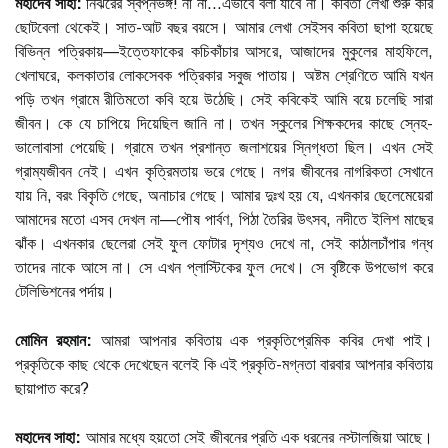
মহাদেব সাহা:
নির্ঝরের স্বপ্নভঙ্গ! না না...এভাবে বলা যাবে না। কবিতা লেখা শুরু করি
ছোটবেলা থেকেই। সাত-আট বছর বয়সে। আমার লেখা সেইসব কবিতা ছাপা হয়েছে
বিভিন্ন পত্রিকায়—ইত্তেফাকের কচিকাঁচার আসরে, আজাদের মুকুলের মাহফিলে,
খেলাঘরে, কলকাতার লোকসেবক পত্রিকার সবুজ পাতায়। অষ্টম শ্রেণিতে আমি যখন
পড়ি তখন গ্রামে রীতিমতো কবি হয়ে উঠেছি। সেই কবিকেই আমি বয়ে চলেছি সারা
জীবন। কে যে চাপিয়ে দিয়েছিল জানি না। তখন স্কুলের শিক্ষকদের কাছে স্নেহ-
ভালোবাসা পেয়েছি। গ্রামে তখন প্রশান্ত জলাশয়ের স্নিগ্ধতা ছিল। এখন সেই
গ্রাম্যজীবন নেই। এখন কৃত্রিমতায় ভরে গেছে। নগর জীবনের নাগরিকতা সেখানে
যায় নি, বরং বিকৃতি গেছে, অনাচার গেছে। আমার দুঃখ হয় যে, এখনকার ছেলেমেয়েরা
আমাদের মতো এসব দেখল না—পৌষ পার্বণ, পিঠা তৈরির উৎসব, নদীতে ইলিশ মাছের
ঝাঁক। এখনকার ছেলেরা সেই ফুল ফোটার দৃশ্যও দেখে না, সেই কাঠালচাঁপার গন্ধ
তাদের নাকে আসে না। সে এখন প্লাস্টিকের ফুল দেখে। সে বৃষ্টিকে উপভোগ করে
টেলিভিশনের পর্দায়।
মোমিন রহমান:
আমরা আপনার কবিতায় এক প্রকৃতিপ্রেমিক কবির দেখা পাই।
প্রকৃতিকে কাছ থেকে দেখেছেন বলেই কি এই প্রকৃতি-মগ্নতা বারবার আপনার কবিতায়
ছায়াপাত করে?
মহাদেব সাহা:
আমার মধ্যে হয়তো সেই জীবনের প্রতি এক ধরনের নস্টালজিয়া আছে।