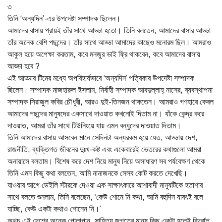
৩
তিনি ‘অন্যদিন’-এর উপদেষ্টা সম্পাদক ছিলেন।
আমাদের বাসায় প্রায়ই তাঁর সাথে আড্ডা হতো। তিনি বলতেন, আমাদের বাসার আড্ডা
তাঁর অনেক বেশি পছন্দের। তাঁর সাথে আড্ডা আমাদের কাছেও মনোরম ছিল। আমরাও
আকুল হয়ে অপেক্ষা করতাম, কবে মনজুর ভাই ফ্রি থাকবেন, কবে আমাদের বাসায়
আড্ডা হবে ?
এই আড্ডার টিমের মধ্যে অপরিহার্যভাবে ‘অন্যদিন’ পত্রিকার উপদেষ্টা সম্পাদক
ছিলেন। সম্পাদক মাজহারুল ইসলাম, নির্বাহী সম্পাদক আবদুল্লাহ্ নাসের, ব্যবস্থাপনা
সম্পাদক সিরাজুল কবির চৌধুরী, আরও দুই-তিনজন থাকতেন। আমরাও গণহারে কেবল
আমাদের পছন্দের মানুষদের একসাথে দাওয়াত কখনোই দিতাম না। যাঁকে কেন্দ্র করে
দাওয়াত, আমরা তাঁর সাথে টিউনিংয়ে যায় এমন বন্ধুদের দাওয়াত দিতাম।
তিনি আমাদের বাসায় আসবেন মানে সেদিনটা অন্যরকম হয়ে যেত, আড্ডায় দেশ,
রাজনীতি, ব্যক্তিগত জীবনের দুঃখ-কষ্ট এবং একেবারেই ভেতরের কথাগুলো আমরা
অনায়াসে বলতাম। বিশেষ করে দেশ নিয়ে মানুষ নিয়ে অসাধারণ সব পর্যবেক্ষণ থেকে
তিনি এমন কিছু কথা বলতেন, আমি নানাজনকে সেসব কোট করতে দেখেছি।
যাওয়ার আগে ডেইলি স্টারকে দেওয়া এক সাক্ষাৎকারে আশাবাদী মানুষটিকে হতাশার
সাথে বলতে শুনলাম, তিনি বলেছেন, ‘কেউ শোনে নি কথা, আমি বহুদিন যাবৎই বলে
যাচ্ছি, কেউ একটা কথাও শোনেন নি।’
অথচ এই দেশের অনেক পোলাপান, সাহিত্য জগতের মানুষ কিছু একটা হলেই বিদ্রƒপ