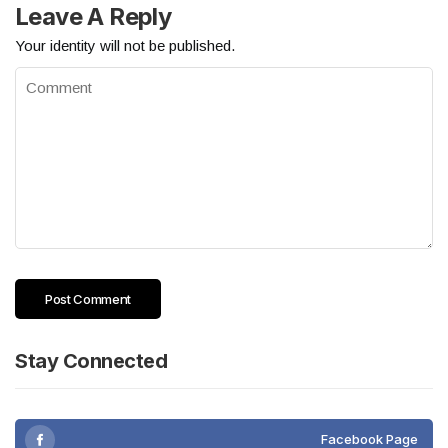
জীবিতজন কেইবা তা মানে! শোক প্রকাশের বিচিত্র রকম চর্চা রিমন দেখে আসছে চারপাশে
Leave A Reply
তবে সবচেয়ে তাকে স্পর্শ করে এপিটাফগুচ্ছ।
Your identity will not be published.
Stay Connected
Facebook Page