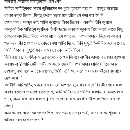
মিডিয়াম মেয়েদের সমান্তরালে এসে গেল।
সিনিয়র সাহিত্যিকরা সহসা জুনিয়রদের মন খুলে প্রশংসা করে না। মনজুর ভাইয়ের
লেখার ভক্ত ছিলাম, কিন্তু তখনো ভুলো মনে তাঁকে সে কথা বলা হয় নি।
সেসব যাক। মনজুর ভাই অর্চির ক্লাসের টিচার ছিলেন। একদিন তিনি ক্লাসে
আন্তর্জাতিক সাহিত্যে ম্যাজিক রিয়ালিজমের অনবদ্য প্রকাশ নিয়ে বলতে বলতে কিছু
লেখকের নাম নিতে নিতে আমার নামে এসে থামলেন, এরপর আমাকে নিয়ে আবার বলা
শুরু করে তাঁর চোখ পড়ল, পেছনে বসা অর্চির দিকে, তিনি মুহূর্তে উজ্জীবিত হয়ে বললেন,
‘অর্চি দাঁড়াও।’ মুহূর্তে সবার ঘাড় চলে গেল অর্চির দিকে।
তিনি বললেন, ‘ম্যাজিক জাদুবাস্তবতার লেখক হিসেবে নাসরীন জাহানের লেখার প্রশংসা
করলাম না ? অর্চি সেই নাসরীন জাহানের মেয়ে!’ এরপর আমার সাহিত্য নিয়ে আরও
বেশকিছু কথা বলে অর্চিকে বললেন, ‘অর্চি, তুমি ওদের তোমার মায়ের বইয়ের ব্যাপারে
হেল্প করো।’
যথারীতি অর্চি অভিভূত হয়ে বাসায় এসে আপ্লুত হয়ে বাবার সাথে বিষয়টা শেয়ার করল।
এরপর ক্লাসের পরিবেশ বদলে গেল, আমি অর্চির সাথে প্রমিজ করলাম, ও আহত হতে
পারে, এমন কাজ আর করব না। সেদিন থেকে আমাদের জীবনটা পজেটিভভাবে বদলে
গেল।
এমন অনেক স্মৃতি, অনেক প্রাপ্তি, মনে পড়ছে মনজুর ভাই, আমাদের মহাশূন্যতায়
ভাসিয়ে কেন চলে গেলেন ?