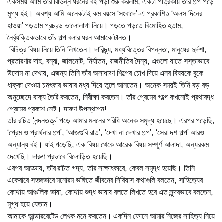
একসময় আমি তাঁর বিভিন্ন ধরনের বই পড়া শুরু করলাম, একটা পত্রিকায় তাঁর গল্প পড়ে
মুগ্ধ হই। অবশ্য আমি অনেকটাই কম বয়সে ‘সংবাদে’-এ প্রকাশিত ‘অলস দিনের
হাওয়া’ পড়তাম প্রচণ্ড ভালোলাগা নিয়ে। পড়তে পড়তে বিমোহিত হতাম,
নৈর্ব্যক্তিকভাবে তাঁর গল্প বলার ধরন আমাকে টানত।
বিচিত্র বিষয় নিয়ে তিনি লিখতেন। দারিদ্র্য, মধ্যবিত্তের বিপন্নতা, মানুষের দুর্দশা,
প্রতারণার দাহ, বন্যা, জালনোট, নির্যাতন, রাজনীতির দৈন্য, এগুলো যাতে সস্তাভাবে
উদোম না দেখায়, এজন্য তিনি তাঁর অসাধারণ শিল্পের চোখ দিয়ে এসব বিষয়কে বুকে
ধাক্কা দেওয়া চমৎকার ভাষার মধ্য দিয়ে তুলে আনতেন। অনেক সময়ই তিনি বড় বড়
অনুচ্ছেদে বাক্য তৈরি করতেন, নিরীক্ষা করতেন। তাঁর প্রেমের গল্পে কখনোই প্রথাবদ্ধ
প্রেমের প্রকাশ নেই। দারুণ উপস্থাপন!
তাঁর রচিত ‘নন্দনতত্ত্ব’ পড়ে আমার মননের পরিধি অনেক সমৃদ্ধ হয়েছে। এরপর পড়েছি,
‘প্রেম ও প্রার্থনার গল্প’, ‘আজগুবি রাত’, ‘দেখা না দেখার গল্প’, ‘সেরা দশ গল্প’ আরও
অন্যান্য বই। যাই পড়েছি, এক বিষয় থেকে আরেক বিষয় সম্পূর্ণ আলাদা, অন্যরকম
দেখেছি। দারুণ প্রভাবে বিলোড়িত হয়েছি।
এরপর আড্ডায়, তাঁর রচিত গদ্য, তাঁর সাক্ষাৎকারে, কেবল সমৃদ্ধ হয়েছি। তিনি
একেবারে সহজভাবে মনোরম ভঙ্গিতে জীবনের সিরিয়াস কথাগুলি বলতেন, সাহিত্যের
কোথায় আঞ্চলিক ভাষা, কোথায় শুদ্ধ ভাষায় বলতে লিখতে হবে এত সুন্দরভাবে বলতেন,
মুগ্ধ হয়ে যেতাম।
আমাকে আন্ডাররেটেড লেখক মনে করতেন। একদিন ফোনে আমার নিজের সাহিত্য নিয়ে