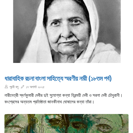
ধারাবাহিক রচনা বাংলা সাহিত্যে স্মরণীয় নারী (১৮তম পর্ব)
পূরবী বসু
১৭ অগাস্ট ২০২৫
নারীনেত্রী স্বর্ণকুমারী দেবীর দুই সুযোগ্যা কন্যা হিরন্ময়ী দেবী ও সরলা দেবী চৌধুরানী।
কংগ্রেসের অন্যতম প্রতিষ্ঠাতা জানকীনাথ ঘোষালের কন্যা তাঁরা।