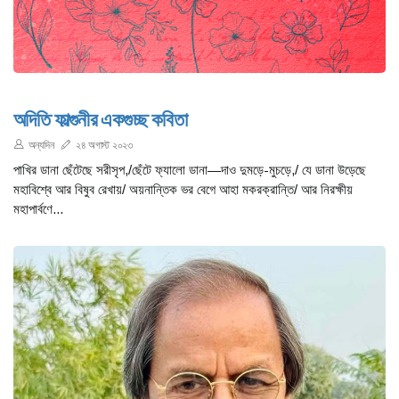
অদিতি ফাল্গুনীর একগুচ্ছ কবিতা
অন্যদিন
২৪ অগাস্ট ২০২৩
পাখির ডানা ছেঁটেছে সরীসৃপ,/ছেঁটে ফ্যালো ডানা—দাও দুমড়ে-মুচড়ে,/ যে ডানা উড়েছে
মহাবিশ্বে আর বিষুব রেখায়/ অয়নান্তিক ভর বেগে আহা মকরক্রান্তি/ আর নিরক্ষীয়
মহাপার্বণে...