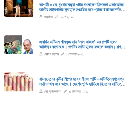
আগামী ৬ মে, বুধবার সন্ধ্যা ৭টায় বাংলাদেশ শিল্পকলা একাডেমির
জাতীয় নাট্যশালার মূল হলে মঞ্চায়িত হবে প্রাঙ্গণেমোরের দর্শক-
নন্দিত নাটক ‘টিনের তলোয়ার’।
অন্যদিন
০২ মে ২০২৬
একদিন এটিএম শামসুজ্জামান ‘লাল কাজল’-এর গল্পটি বলেন
আজিজুর রহমানকে। গল্পটির স্রষ্টা হলেন ফজলে রহমান। গল্পটি
পছন্দ হয় আজিজুর রহমানের।
মোমিন রহমান
৩১ অগাস্ট ২০২১
বাংলাদেশের কুটির শিল্পের মধ্যে শীতল পাটি একটি উল্লেখযোগ্য
স্থান দখল করে আছে। দেশের গন্ডি ছাড়িয়ে বিদেশের মাটিতেও
এদেশের শীতল পাটির যথেষ্ট চাহিদা রয়েছে।
মো. মুনিরুজ্জামান
১১ ডিসেম্বর ২০২৫