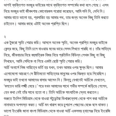
ভাগই ব্যক্তিগত মনজুর ভাইয়ের সাথে ব্যক্তিগত সম্পর্কের কথা বলে গেছে। এসব
নিয়ে মনজুর ভাই জীবদ্দশায় কোনোরকম পরোয়া করেছেন, আমি শুনি নি, দেখি নি।
আমার যাতে ভালো হয়, প্রসারিত হয় আমার পথ, তার জন্য অনেক কিছু তিনি করতে
চাইতেন। আমার কাছে এটাই অনেক প্রাপ্তি ছিল।
২
এক টুকরো স্মৃতি শেয়ার করি। আসলে অনেক স্মৃতি, অনেক প্রাপ্তি মনজুর ভাইকে
কেন্দ্র করে, কিছু তিনি চলে যাওয়ায় মনের ভারে সেসব লিখতে পারছি না। তাঁর সাহিত্য
নিয়ে, জীবনাচার নিয়ে বহুমাত্রিক বিষয় নিয়ে প্রতিদিন বিভিন্ন লেখক কিছু না কিছু
লিখছেন, আমি সেদিকে না গিয়ে একটা ছোট্ট স্মৃতি শেয়ার করি।
অর্চি অনার্সে নিজ দায়িত্বে ভর্তি হয় যখন, তখন আমার ওপর ক্ষুব্ধ ছিল। আমার
এলোমেলো আচরণে সে রীতিমতো সাহিত্যের মানুষের ওপর বিরক্ত হয়ে গিয়েছিল।
মনজুর ভাই তখনো আমাদের বাসায় আসেন নি। কিন্তু যেখানেই অর্চিকে দেখতেন,
‘বলতেন ভারি লক্ষ্মী মেয়ে।’ পরে যখন আমাদের সাথে গভীর সম্পর্কে জড়িয়ে গেলেন,
হেন কথা নেই তাঁর সাথে হতো না। তিনি অর্চিকে সাংঘাতিক স্নেহ করতেন।
শুরুতে ইংলিশ মিডিয়াম থেকে যাওয়া স্টুডেন্টরা ভিখারুন্নেসা থেকে পাশ করা অর্চিকে
নানাভাবে অপদস্ত করত। অর্চি মন খারাপ করে চুপচাপ পেছনের বেঞ্চে বসে থাকত।
ভালো ইংরেজি জানা বাংলা মিডিয়াম থেকে যাওয়া অর্চি একসময় চ্যালেঞ্জ নিয়ে ইংরেজি