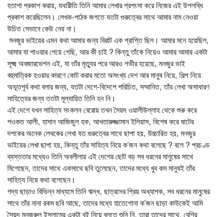
হতাশা প্রকাশ করায়, যথারীতি তিনি আমার লেখার প্রশংসা করে নিজের এই উপলব্ধি
প্রকাশ করেছিলেন। লেখক-পাঠক জগতে যতটা গুরুত্বের সাথে আমার নাম নেওয়া
উচিত সেভাবে কেউ নেয় না।
মনজুর ভাইয়ের এমন কথা আমার জন্য বিরাট এক প্রাপ্তি ছিল। আমার মনে হয়েছিল,
আমার যা পাওয়ার পেয়ে গেছি, আর কী চাই ? কিন্তু তাঁকে নিয়েও আমার আমার একটা
সূক্ষ্ম অবজারভেশন এই, যা তাঁর মৃত্যুর পরে আরও গভীর হয়েছে, মনজুর ভাই
বহুমাত্রিক হওয়ার কারণে কোট করার মতো অসংখ্য দেশ আর মানুষ নিয়ে, শিল্প নিয়ে
অভূতপূর্ব কথা বলার জন্য, যতটা দেশে-বিদেশে পরিচিত, সম্মানিত, তাঁর লেখা অসাধারণ
সাহিত্যের জন্য ততটা মূল্যায়িত তিনি হন নি।
এই দেশে যখন সাহিত্য সংকলন বেরোয় তখন সৈয়দ ওয়ালীউল্লাহ থেকে শুরু করে
শওকত আলী, হাসান আজিজুল হক, আখতারুজ্জামান ইলিয়াস, বিশেষ করে ষাটের
দশকের অনেক লেখকের লেখা যত গুরুত্বের সাথে ছাপা হয়, উচ্চারিত হয়, মনজুর
ভাইয়ের লেখা ছাপা হয়, কিন্তু তাঁর সাহিত্য নিয়ে ক’জন কথা বলেছে ? বলে ? প্রচণ্ড
ব্যস্ততার মধ্যেও তিনি অবলীলায় এই দেশের ছোট বড় সব ধরনের মানুষের সাথে
মিশেছেন, তাদের সাথে একসাথে ছবি তুলেছেন, তাদের মধ্যে খুব কম মানুষই তাঁর
সাহিত্য নিয়ে কথা বলেছেন।
গদ্য ছাড়াও বিভিন্ন মাধ্যমে তিনি ঋদ্ধ, ছাত্রদের প্রিয় অধ্যাপক, সব ধরনের মানুষের
সাথে তাঁর নানা রকম ছবি আছে, তাদের মধ্যে হাতেগোনা ক’জন ছাড়া কাউকেই আমি
সৈয়দ মনজুরুল ইসলামের একটা বই নিয়ে বলতে শুনি নি, তারা তাদের সাথে, বেশির