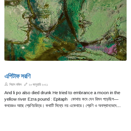
এপিটাফ সরণি
পিয়াস মজিদ
২০ জানুয়ারি ২০২১
And li po also died drunk He tried to embrance a moon in the
yellow river Ezra pound : Epitaph কোথায় কবে যেন রিমন পড়েছিল—
কবরেরও আছে শ্রেণিচরিত্র। কথাটি মিথ্যে নয় একেবারে। শ্রেণি ও অবস্থানভেদে
কবরেরও ধরন নির্ধারিত হতে তো দেখা যায় সমাজে। কারো কপালে থাকে নিজস্ব পারিবারিক
গোরস্থান আবার কারো বা অখ্যাত-অবজ্ঞাত পথপ্রান্তে মেলে অনন্তকালীন আশ্রয়। তবে
সন্দীপন চট্টোপাধ্যায়ের কথা মনে পড়ে মুহূর্তে- ‘জীবিতের শোক মৃত গ্রহণ করে না’। কিন্তু