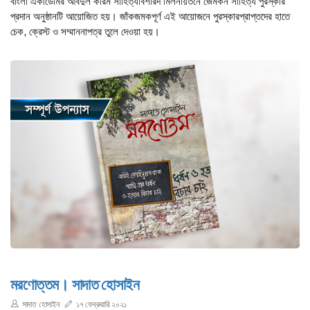
বাংলা একাডেমির আবদুল করিম সাহিত্যবিশারদ মিলনায়তনে জেমকন সাহিত্য পুরস্কার
প্রদান অনুষ্ঠানটি আয়োজিত হয়। জাঁকজমকপূর্ণ এই আয়োজনে পুরস্কারপ্রাপ্তদের হাতে
চেক, ক্রেস্ট ও সম্মাননাপত্র তুলে দেওয়া হয়।
মরণোত্তম। সাদাত হোসাইন
সাদাত হোসাইন
১৭ ফেব্রুয়ারি ২০২১