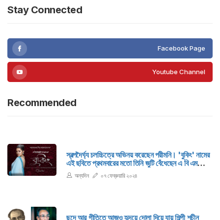
Stay Connected
Facebook Page
Youtube Channel
Recommended
স্বল্পদৈর্ঘ্য চলচ্চিত্রে অভিনয় করেছেন পরীমনি। 'বুকিং' নামের
এই ছবিতে প্রথমবারের মতো তিনি জুটি বেঁধেছেন এ বি এম
সুমনের সঙ্গে। ছোটপর্দার জনপ্রিয় নির্মাতা মিজানুর রহমান
অন্যদিন
০৭ ফেব্রুয়ারি ২০২৪
আরিয়ান তৈরি করেছেন ছবিটি। পরীর সঙ্গে আরিয়ানের এটি প্রথম
কাজ।
ছন্দে আর গীতিতে আজও হৃদয়ে দোলা দিয়ে যায় শিল্পী শচীন