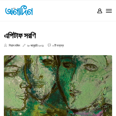
এপিটাফ সরণি
পিয়াস মজিদ
২০ জানুয়ারি ২০২১
০ টি মন্তব্য