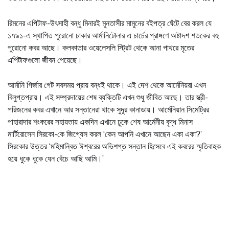
রিমনের এপিটাফ-উৎসাহী বন্ধু মিনারই মুনতাসীর মামুনের বইপত্র ঘেঁটে বের করল যে
১৭৯১-এ স্থাপিত পুরোনো ঢাকার আর্মানিটোলার এ চার্চের প্রাঙ্গণে অষ্টাদশ শতকের বহু
পুরোনো কবর আছে। কলকাতার ওয়েলেসলি স্ট্রিট থেকে আনা পাথরে মৃতের
এপিটাফগুলো জীবন পেয়েছে।
আর্মানি গির্জার গেট সবসময় প্রায় বন্ধই থাকে। এই দেশ থেকে আর্মেনিয়রা এখন
বিলুপ্তপ্রায়। এই সম্প্রদায়ের শেষ ব্যক্তিটি এখন শুধু জীবিত আছে। তার স্ত্রী-
পরিজনের কবর এখানে আর সন্তানেরা থাকে সুদূর কানাডায়। আর্মেনিয়ান সিমেট্রির
পাহারাদার শংকরের সহায়তায় একদিন এখানে ঢুকে শেষ আর্মেনীয় বৃদ্ধ মিনাস
মার্টিরোসেন সিরকো-কে জিগ্যেস করল ‘কেন আপনি এখানে আছেন একা একা?’
সিরকোর উত্তর ‘মহিমান্বিত ঈশ্বরের অভিশপ্ত সন্তান হিসেবে এই কবরের স্মৃতিবাহক
হয়ে ধুকে ধুকে যেন বেঁচে আছি আমি।’