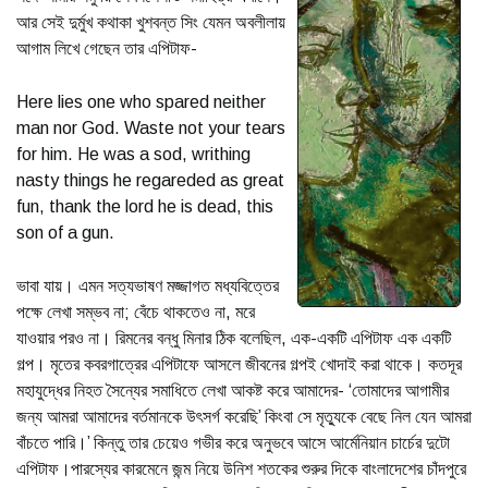
আর সেই দুর্মুখ কথাকা খুশবন্ত সিং যেমন অবলীলায়
আগাম লিখে গেছেন তার এপিটাফ-
Here lies one who spared neither
man nor God. Waste not your tears
for him. He was a sod, writhing
nasty things he regareded as great
fun, thank the lord he is dead, this
son of a gun.
ভাবা যায়। এমন সত্যভাষণ মজ্জাগত মধ্যবিত্তের
পক্ষে লেখা সম্ভব না; বেঁচে থাকতেও না, মরে
যাওয়ার পরও না। রিমনের বন্ধু মিনার ঠিক বলেছিল, এক-একটি এপিটাফ এক একটি
গল্প। মৃতের কবরগাত্রের এপিটাফে আসলে জীবনের গল্পই খোদাই করা থাকে। কতদূর
মহাযুদ্ধের নিহত সৈন্যের সমাধিতে লেখা আকষ্ট করে আমাদের- ‘তোমাদের আগামীর
জন্য আমরা আমাদের বর্তমানকে উৎসর্গ করেছি’ কিংবা সে মৃত্যুকে বেছে নিল যেন আমরা
বাঁচতে পারি।’ কিন্তু তার চেয়েও গভীর করে অনুভবে আসে আর্মেনিয়ান চার্চের দুটো
এপিটাফ।পারস্যের কারমেনে জন্ম নিয়ে উনিশ শতকের শুরুর দিকে বাংলাদেশের চাঁদপুরে