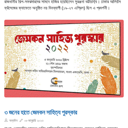
রাজধানীর শিল্প-সমঝদারদের সামনে হাজির হয়েছিলেন সুরঞ্জনা ভট্টাচার্য্য। ঢাকার আলিয়ঁস
ফ্রঁসেজের ক্যাফেতে অনুষ্ঠিত নয় দিনব্যাপী (১৯-২৭ এপ্রিল) ছিল এ প্রদর্শনী।
৩ জনের হাতে জেমকন সাহিত্য পুরস্কার
অন্যদিন
০৮ জানুয়ারি ২০২৩