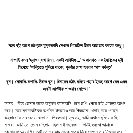
‘বছর দুই আগে চট্টগ্রাম যুদ্ধসমাধি দেখতে গিয়েছিল রিমন আর তার কয়েক বন্ধু।
শম্পাই বলল ‘দ্যাখ দ্যাখ রিমন, একটা এপিটাফ...’ অকালগত এক সৈনিকের স্ত্রী
লিখেছে ‘শান্তিতে ঘুমিয়ে থাকো, পুনর্বার দেখা হওয়ার আগ পর্যন্ত’।
ঘুম। সোনালি-রুপালি-হীরাভ ঘুম। রিমানের হঠাৎ ঘমিয়ে পড়ার ইচ্ছে জাগে যেন এমন
একটা এপিটাফ পাওয়ার লোভে।’
আমার। নীরব রোদনে তাকে অনুক্ষণ ভালোবাসি, মনে রাখি, পেতে চাই একান্ত আপন
করে। ‘আর ম্যাকারটিকের কাল্পনিক উত্তরও তার প্রিয়তমা খোদাই করে গেছেন
এইভাবে ‘আমার জন্য কেঁদো না, প্রিয়তমা। মৃত নই, আমি এখানে ঘুমিয়ে আছি
মাত্র। আমি তো তোমার ছিলাম, ছিলাম ঈশ্বরেরও। তিনিই হয়তো আমাকে
ভালোবাসতেন বেশি। তাই তোমার কাছ থেকে ডেকে নিয়ে গেছেন তার নিজস্ব ঘরে।’