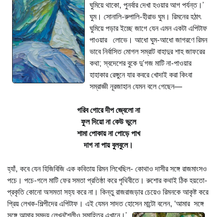
ঘুমিয়ে থাকো, পুনর্বার দেখা হওয়ার আগ পর্যন্ত।’
ঘুম। সোনালি-রুপালি-হীরাভ ঘুম। রিমনের হঠাৎ
ঘুমিয়ে পড়ার ইচ্ছে জাগে যেন এমন একটা এপিটাফ
পাওয়ার লোভে। আধো ঘুম-আধো জাগরণে রিমন
ভাবে নির্বাসিত মোগল সম্রাট বাহাদুর শাহ জাফরের
কথা; স্বদেশের বুকে দু’গজ মাটি না-পাওয়ার
হাহাকার রেঙ্গুনে যার কবরে খোদাই করা কিংবা
সম্রাজ্ঞী নূরজাহান যেমন বলে গেছেন—
গরিব গোরে দীপ জ্বেলো না
ফুল দিয়ো না কেউ ভুলে
শামা পোকায় না পোড়ে পাখ
দাগ না পায় বুলবুলে।
হ্যাঁ, কবে যেন হিজিবিজি এক কবিতায় রিমন লিখেছিল- কোথাও দাসীর সঙ্গে রাজমাংসও
পচে। পচে-গলে মাটি ফের সমতা প্রতিষ্ঠা করে পৃথিবীতে। রুশোর কথাই ঠিক হয়তো-
প্রকৃতি কোনো অসমতা সহ্য করে না। কিন্তু রাজরাজড়ার চেয়েও রিমনকে আকৃষ্ট করে
প্রিয় লেখক-শিল্পীদের এপিটাফ। এই যেমন সাদত হোসেন মান্টো বলেন, ‘আমার
সঙ্গে
সঙ্গে আমার সমুদয় লেখনশৈলীও সমাহিত্র এখানে।’