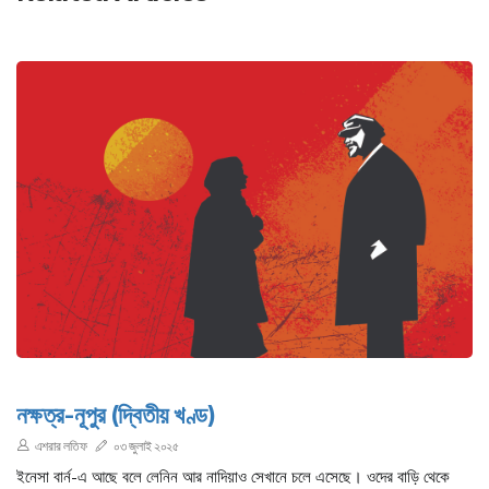
নক্ষত্র-নূপুর (দ্বিতীয় খণ্ড)
এশরার লতিফ
০৩ জুলাই ২০২৫
ইনেসা বার্ন-এ আছে বলে লেনিন আর নাদিয়াও সেখানে চলে এসেছে। ওদের বাড়ি থেকে