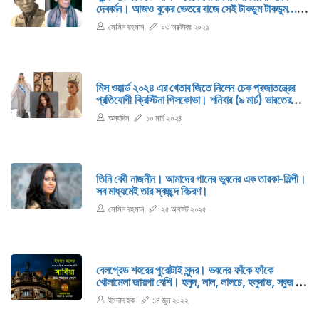
দেববর্মন। আজও বুকের ভেতরে বাজে সেই টাকডুম টাকডুম...।
আজও বাঙালি হৃদয়ের অতলান্ত গভীরতায় ঢেউ খেলে যায় সেই
মোমিন রহমান
০৩ অক্টোবর ২০২১
মধুর ধ্বনি। ১ অক্টোবর ছিল তাঁর ১১৫তম জন্মবার্ষিকী।
মিস ওয়ার্ল্ড ২০২৪ এর খেতাব জিতে নিলেন চেক প্রজাতন্ত্রের
প্রতিযোগী ক্রিস্টিনা পিসকোভা। শনিবার (৯ মার্চ) ভারতের
মুম্বাইয়ে জিও কনভেনশন সেন্টারে বসেছিল মিস ওয়ার্ল্ডের ৭১তম
অন্যদিন
১০ মার্চ ২০২৪
আসর।
তিনি বেবী নাজনীন। আমাদের গানের ভুবনের এক তারকা-শিল্পী।
সব মাধ্যমেই তার স্বচ্ছন্দ বিচরণ।
মোমিন রহমান
২৫ অগাস্ট ২০২৫
বেলগ্রেড শহরের পুরোটাই সুন্দর। ভবনের ফাঁকে ফাঁকে
খোলামেলা জায়গা বেশি। হলুদ, লাল, লালচে, হলুদাভ, সবুজ কত
রঙের গাছের পাতা! দু' পাশে ঘন গাছপালা। শুধু সবুজ নয়,
ইমদাদ হক
১৪ জুন ২০২২
বিচিত্র রঙের বৃক্ষরাজি। ক্রিভো জানায়, ‘এটি কালেমেগদান
পার্ক।...