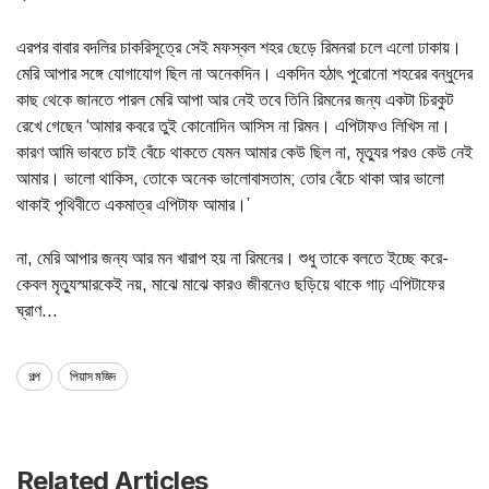
এরপর বাবার বদলির চাকরিসূত্রে সেই মফস্বল শহর ছেড়ে রিমনরা চলে এলো ঢাকায়।
মেরি আপার সঙ্গে যোগাযোগ ছিল না অনেকদিন। একদিন হঠাৎ পুরোনো শহরের বন্ধুদের
কাছ থেকে জানতে পারল মেরি আপা আর নেই তবে তিনি রিমনের জন্য একটা চিরকুট
রেখে গেছেন ‘আমার কবরে তুই কোনোদিন আসিস না রিমন। এপিটাফও লিখিস না।
কারণ আমি ভাবতে চাই বেঁচে থাকতে যেমন আমার কেউ ছিল না, মৃত্যুর পরও কেউ নেই
আমার। ভালো থাকিস, তোকে অনেক ভালোবাসতাম; তোর বেঁচে থাকা আর ভালো
থাকাই পৃথিবীতে একমাত্র এপিটাফ আমার।’
না, মেরি আপার জন্য আর মন খারাপ হয় না রিমনের। শুধু তাকে বলতে ইচ্ছে করে-
কেবল মৃত্যুস্মারকেই নয়, মাঝে মাঝে কারও জীবনেও ছড়িয়ে থাকে গাঢ় এপিটাফের
ঘ্রাণ...
গল্প
পিয়াস মজিদ
Related Articles