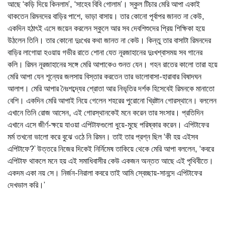
আছে ‘কড়ি দিয়ে কিনলাম’, ‘সাহেব বিবি গোলাম’। স্কুল টিচার মেরি আপা একাই
থাকতেন রিমনদের বাড়ির পাশে, ভাড়া বাসায়। তার কোনো পূর্বাপর জানত না কেউ,
একদিন হঠাৎই এসে জয়েন করলেন স্কুলে আর সব দেবশিশুদের প্রিয় শিক্ষিকা হয়ে
উঠলেন তিনি। তার কোনো দুঃখের কথা জানত না কেউ। কিন্তু তার বাসাটা রিমনদের
বাড়ির লাগোয়া হওয়ায় গভীর রাতে শোনা যেত নূরজাহানের দুঃখশ্বাসময় সব গানের
কলি। রিমন নূরজাহানের সঙ্গে মেরি আপাকেও শুনত যেন। গহন রাতের কালো তারা হয়ে
মেরি আপা যেন শূন্যের জলসায় বিস্তার করতেন তার ভালোবাসা-হারাবার বিষাদঘন
আলাপ। মেরি আপার নৈঃশব্দ্যের শ্রোতা আর নিভৃতির দর্শক হিসেবেই রিমনকে মানাতো
বেশি। একদিন মেরি আপাই নিয়ে গেলেন শহরের পুরোনো খ্রিষ্টান গোরস্থানে। বললেন
এখানে তিনি রোজ আসেন, এই গোরস্থানকেই মনে করেন তার সংসার। প্রতিদিন
এখানে এসে জীর্ণ-ক্ষয়ে যাওয়া এপিটাফগুলো ধুয়ে-মুছে পরিষ্কার করেন। এপিটাফের
মর্ম তখনো ভালো করে বুঝে ওঠে নি রিমন। তাই তার প্রশ্ন ছিল ‘কী হয় এইসব
এপিটাফে?’ উত্তরে নিজের দিকেই নির্নিমেষ তাকিয়ে থেকে মেরি আপা বললেন, ‘কবরে
এপিটাফ থাকলে মনে হয় এই সমাধিবাসীর কেউ একজন অন্তত আছে এই পৃথিবীতে।
একদম একা নয় সে। নির্জন-নিরালা কবরে তাই আমি স্বেচ্ছায়-সানন্দে এপিটাফের
দেখভাল করি।’