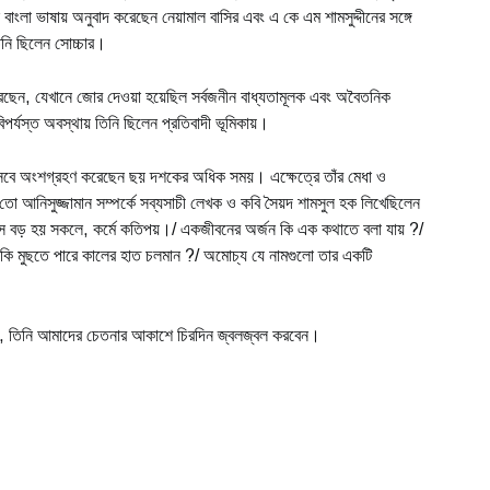
াংলা ভাষায় অনুবাদ করেছেন নেয়ামাল বাসির এবং এ কে এম শামসুদ্দীনের সঙ্গে
িনি ছিলেন সোচ্চার।
করেছেন, যেখানে জোর দেওয়া হয়েছিল সর্বজনীন বাধ্যতামূলক এবং অবৈতনিক
পর্যস্ত অবস্থায় তিনি ছিলেন প্রতিবাদী ভূমিকায়।
হিসেবে অংশগ্রহণ করেছেন ছয় দশকের অধিক সময়। এক্ষেত্রে তাঁর মেধা ও
ো আনিসুজ্জামান সম্পর্কে সব্যসাচী লেখক ও কবি সৈয়দ শামসুল হক লিখেছিলেন
 বয়সে বড় হয় সকলে, কর্মে কতিপয়।/ একজীবনের অর্জন কি এক কথাতে বলা যায় ?/
ই কি মুছতে পারে কালের হাত চলমান ?/ অমোচ্য যে নামগুলো তার একটি
কজন, তিনি আমাদের চেতনার আকাশে চিরদিন জ্বলজ্বল করবেন।