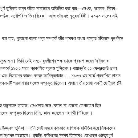
্যপূর্ণ ভূমিকার জন্য তাঁকে নানাভাবে অভিহিত করা যায়—লেখক, গবেষক, শিক্ষা-
সংগঠক, সর্বোপরি জাতির বিবেক। আজ তাঁর ষষ্ঠ মৃত্যুবার্ষিকী। ২০২০ সালের এই
লা যায়, পুরোনো বাংলা গদ্য সম্পর্কে তাঁর গবেষণা বাংলা গদ্যের ইতিহাস পুনর্গঠনে
ুজ্জামান। তিনি সেই সময়ে যুবলীগের পক্ষ থেকে প্রকাশ করেন ‘রাষ্ট্রভাষা
সম্পর্কে ১৯৫২ সালে প্রকাশিত প্রথম পুস্তিকা। বায়ান্ন’র ২৫ ফেব্রুয়ারি ডাকা
কাশ এবং বিতরণের কাজও করেন আনিসুজ্জামান।...১৯৫৩-এর মার্চে প্রকাশিত হাসান
 সংকলনটি প্রকাশনার সঙ্গেও সম্পৃক্ত ছিলেন। এখানে তাঁর লেখা একটি ছোটগল্প ঠাঁই
ক আন্দোলন হয়েছে, সেগুলোর সঙ্গে কোনো না কোনো যোগাযোগ ছিল
 সঙ্গেও সম্পৃক্ত ছিলেন তিনি; কাজ করেছেন শরণার্থী শিবিরেও।
ে উজ্জ্বল ভূমিকা। তিনি সেই সময়ে কলকাতায় শিক্ষক সমিতির হয়ে শিক্ষকদের
ল স্থাপন করেছেন। প্ল্যানিং কমিশনের সদস্য হিসেবেও রেখেছেন গুরুত্বপূর্ণ