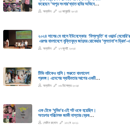
করেছেন ‘অপুর সংসার’খ্যাত ছবির অভিনেত্রী
শর্মিলা ঠাকুর। ২২তম ঢাকা আন্তর্জাতিক
অন্যদিন
২৫ জানুয়ারি ২০২৪
চলচ্চিত্র উৎসবে যোগ দিতে ভারতীয়
অভিনেত্রী এখন ঢাকায়। উৎসবে বিশেষ
অতিথি হিসেবে উপস্থিত হয়েছেন তিনি।
২০২৪ সালের মে মাসে ইউনেস্কোর ‘বিশ্বস্মৃতি’ বা ওয়ার্ল্ড মেমোরি
এরপর বাংলাদেশে মুক্তিযুদ্ধ জাদুঘর রোকেয়ার ‘সুলতানা’স ড্রিম’-এ
অন্যদিন
২৭ জুলাই ২০২৫
টিভি নাটকেও হাসি। শুরুতে বাংলাদেশ
প্রসঙ্গ। এদেশের স্বাধীনতার আগের একটি
বিখ্যাত হাসির টিভি নাটক হলো, ‘মুখরা রমণী
অন্যদিন
০৬ ডিসেম্বর ২০২৫
বশীকরণ’।
এক টেকে ‘ঘুড্ডি’র এই শট ওকে হয়েছিল।
অতঃপর পরিচালক জাকী নাস্তার ব্রেক
দিয়েছিলেন। জানিয়েছিলেন এখন তিনি সংলাপ
মোমিন রহমান
১৩ মে ২০২১
লিখবেন, প্রথম সিকোয়েন্সের। তৈরি