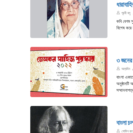
ধারাবাহি
পূরবী বসু
কবি বেগম স
বিশেষ করে 
৩ জনের 
অন্যদিন
বাংলা একাড
অনুষ্ঠানটি
সম্মাননাপত
বাংলা চলচ
মোমিন রহ