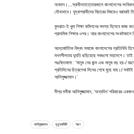
অবদান।...স্বাধীনতাত্তোরকালে বাংলাদেশের সংবিধান ব
যৌথভাবে। যুদ্ধাপরাধীদের বিচারের বিষয়েও বরাবরই ত
কুদরাত-ই খুদা শিক্ষা কমিশনের সদস্য হিসেবে কাজ 
প্রাথমিক শিক্ষার ওপর। আর বাংলাদেশের সংকটকালে বি
আন্তর্জাতিক বিদ্বৎ সমাজে বাংলাদেশের প্রতিনিধি 
মননশীলতার দ্যুতি ছড়িয়েছে সবগুলো মহাদেশে। তাই ত
পঙক্তিমালা : ‘মানুষ নেয় জন্ম এবং মানুষ বড় হয়-/
প্রতিদিনের চিত্রলেখা দিনের শেষে মুছে যায়।/ সবটা
আনিসুজ্জামান।’
দীপ্র মনীষা আনিসুজ্জামান, ‘অন্যদিন’ পরিবারের এ
আনিসুজ্জামান
মৃত্যুবার্ষিকী
স্মরণ