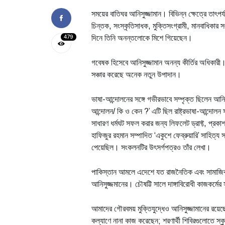
সময়ের বাতিঘর আনিসুজ্জামান। বিভিন্ন ক্ষেত্রে তাৎপর
চিন্তক, সংস্কৃতিসাধক, মুক্তিসংগ্রামী, মানবাধিকার 
479
দিনে তিনি অনন্তলোকে মিশে গিয়েছেন।
গবেষক হিসেবে আনিসুজ্জামান অনন্য কীর্তির অধিকারী। ব
সঞ্চার করেছে অনেক নতুন উপাদান।
ভাষা-আন্দোলনের সঙ্গে গভীরভাবে সম্পৃক্ত ছিলেন আনিস
আন্দোলন/ কি ও কেন ?’ এটি ছিল রাষ্ট্রভাষা-আন্দোলন 
সাধারণ ধর্মঘট সফল করার জন্য লিফলেট ড্রাফ্ট, প্র
হাফিজুর রহমান সম্পাদিত ‘একুশে ফেব্রুয়ারি’ সাহিত্য
পেয়েছিল। সংকলনটির উৎসর্গপত্রও তাঁর লেখা।
পাকিস্তান আমলে এদেশে যত রাজনৈতিক এবং সামাজি
আনিসুজ্জমানের। চৌষট্টি সালে দাঙ্গাবিরোধী কাজকর্মের
আমাদের গৌরবময় মুক্তিযুদ্ধেও আনিসুজ্জামানের রয়েছ
কল্যাণে নানা কাজ করেছেন; শরণার্থী শিবিরগুলোতে স্কু