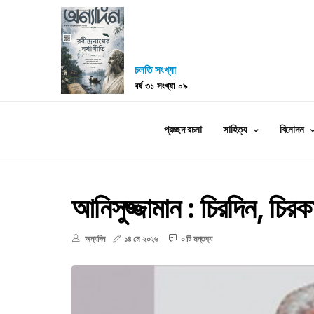
চলতি সংখ্যা
বর্ষ ৩১ সংখ্যা ০৯
প্রচ্ছদ রচনা
সাহিত্য
বিনোদন
আনিসুজ্জামান : চিরদিন, চিরক
অন্যদিন
১৪ মে ২০২৬
০ টি মন্তব্য