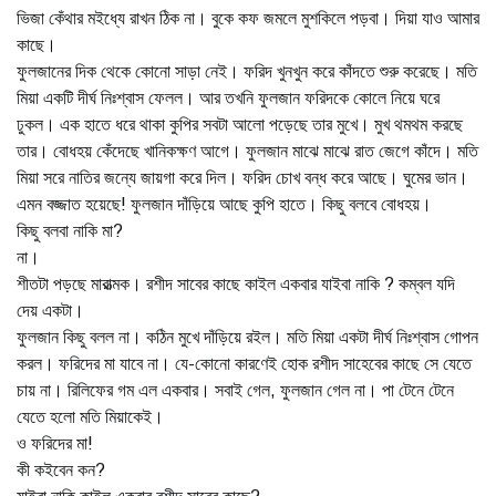
ভিজা কেঁথার মইধ্যে রাখন ঠিক না। বুকে কফ জমলে মুশকিলে পড়বা। দিয়া যাও আমার
কাছে।
ফুলজানের দিক থেকে কোনো সাড়া নেই। ফরিদ খুনখুন করে কাঁদতে শুরু করেছে। মতি
মিয়া একটি দীর্ঘ নিঃশ্বাস ফেলল। আর তখনি ফুলজান ফরিদকে কোলে নিয়ে ঘরে
ঢুকল। এক হাতে ধরে থাকা কুপির সবটা আলো পড়েছে তার মুখে। মুখ থমথম করছে
তার। বোধহয় কেঁদেছে খানিকক্ষণ আগে। ফুলজান মাঝে মাঝে রাত জেগে কাঁদে। মতি
মিয়া সরে নাতির জন্যে জায়গা করে দিল। ফরিদ চোখ বন্ধ করে আছে। ঘুমের ভান।
এমন বজ্জাত হয়েছে! ফুলজান দাঁড়িয়ে আছে কুপি হাতে। কিছু বলবে বোধহয়।
কিছু বলবা নাকি মা?
না।
শীতটা পড়ছে মারাত্মক। রশীদ সাবের কাছে কাইল একবার যাইবা নাকি ? কম্বল যদি
দেয় একটা।
ফুলজান কিছু বলল না। কঠিন মুখে দাঁড়িয়ে রইল। মতি মিয়া একটা দীর্ঘ নিঃশ্বাস গোপন
করল। ফরিদের মা যাবে না। যে-কোনো কারণেই হোক রশীদ সাহেবের কাছে সে যেতে
চায় না। রিলিফের গম এল একবার। সবাই গেল, ফুলজান গেল না। পা টেনে টেনে
যেতে হলো মতি মিয়াকেই।
ও ফরিদের মা!
কী কইবেন কন?