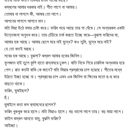
যাইবা নাকি কাইল একবার রশীদ সাবের কাছে?
কম্বলের আমার দরকার নাই। শীত লাগে না আমার।
তোমার না লাগলে কী, আমার তো লাগে।
আপনের লাগলে আপনে যান।
মতি মিয়া উঠে বসার চেষ্টা করে। ফরিদ শুয়ে আছে তার গা ঘেঁষে। সে অন্যরকম একটা
উত্তেজনা অনুভব করে। তার চেঁচিয়ে তর্ক করতে ইচ্ছে করে—বুঝলা ফরিদের মা,
আমার হক আছে। আমার ছেলে মরে নাই যুদ্ধে? কও তুমি, যুদ্ধে মরে নাই?
হে তো কতই মরছে।
সবের হক আছে। বুঝলা? কম্বল আমার হকের জিনিস।
ফুলজান হাই তুলে কুপি হাতে রান্নাঘরে ঢুকল। বাতি নিভে গিয়ে চারদিক অন্ধকার হয়ে
গেল। রাত কতটা বাকি কে জানে? মতি মিয়ার প্রস্রাবের চাপ হয়েছে। শীতের মধ্যে
উঠতে ইচ্ছা হচ্ছে না। প্রস্রাবের চাপ এমন এক জিনিস যা ক্ষিধের মতো হু-হু করে
বাড়তে থাকে।
ফরিদ, ঘুমাইছস?
হুঁ।
ঘুমাইলে কতা কস ক্যামনেরে ছাগল?
ফরিদ খুকখুক করে হাসে। মতি মিয়াও হাসে। বড় ভালো লাগে তার। বড় মায়া লাগে।
কাইল কম্বল আনতে যামু, বুঝলি ফরিদ?
আইচ্ছা।