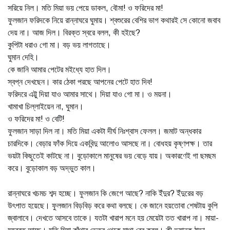
সরিয়ে নিল। মতি মিয়া ভয় পেয়ে ডাকল, বৌমা! ও ফরিদের মা!
ফুলজান ফরিদকে নিয়ে রান্নাঘরে ঘুমায়। শ্বশুরের বেশির ভাগ কথারই সে কোনো জবাব
দেয় না। আজ দিল। বিরক্ত স্বরে বলল, কী হইছে?
কুপিটা ধরাও গো মা। বড় ভয় লাগতাছে।
ঘুমান দেহি।
কে জানি আমার পেটের মইধ্যে হাত দিল।
স্বপ্ন দেখছেন। কার ঠেকা পরছে আপনের পেটে হাত দিব!
ফরিদরে এট্টু দিয়া যাও আমার সাথে। দিয়া যাও গো মা। ও ময়না।
খামাখা চিল্লাইয়েন না, ঘুমান।
ও ফরিদের মা! ও বেটি!
ফুলজান সাড়া দিল না। মতি মিয়া একটা দীর্ঘ নিঃশ্বাস ফেলল। জমাট অন্ধকার
চারদিকে। বেড়ার ফাঁক দিয়ে একবিন্দু আলোও আসছে না। বোধহয় কৃষ্ণপক্ষ। তার
ভয়টা কিছুতেই কাটছে না। বুড়োকালে মানুষের ভয় বেড়ে যায়। অকারণেই গা ছমছম
করে। বুড়োকাল বড় অদ্ভুত কাল।
রান্নাঘরে খচমচ শব্দ হচ্ছে। ফুলজান কি জেগে আছে? নাকি ইঁদুর? ইঁদুরের বড়
উৎপাত হয়েছে। ফুলজান বিড়বিড় করে কথা বলছে। কে জানে হয়তোবা শেষটায় কুপি
জ্বালাবে। দেখতে আসবে তাকে। যতটা খারাপ মনে হয় মেয়েটা তত খারাপ না। মায়া-