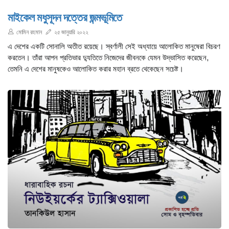
মাইকেল মধুসূদন দত্তের জন্মভূমিতে
মোমিন রহমান
২৫ জানুয়ারি ২০২২
এ দেশের একটি সোনালি অতীত রয়েছে। স্বর্ণালী সেই অধ্যায়ে আলোকিত মানুষেরা বিচরণ
করতেন। তাঁরা আপন প্রতিভার দ্যুতিতে নিজেদের জীবনকে যেমন উদ্ভাসিত করেছেন,
তেমনি এ দেশের মানুষকেও আলোকিত করার মহান ব্রতে থেকেছেন সচেষ্ট।