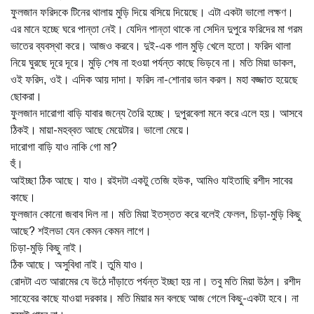
ফুলজান ফরিদকে টিনের থালায় মুড়ি দিয়ে বসিয়ে দিয়েছে। এটা একটা ভালো লক্ষণ।
এর মানে হচ্ছে ঘরে পান্তা নেই। যেদিন পান্তা থাকে না সেদিন দুপুরে ফরিদের মা গরম
ভাতের ব্যবস্থা করে। আজও করবে। দুই-এক গাল মুড়ি খেলে হতো। ফরিদ থালা
নিয়ে ঘুরছে দূরে দূরে। মুড়ি শেষ না হওয়া পর্যন্ত কাছে ভিড়বে না। মতি মিয়া ডাকল,
ওই ফরিদ, ওই। এদিক আয় দাদা। ফরিদ না-শোনার ভান করল। মহা বজ্জাত হয়েছে
ছোকরা।
ফুলজান দারোগা বাড়ি যাবার জন্যে তৈরি হচ্ছে। দুপুরবেলা মনে করে এলে হয়। আসবে
ঠিকই। মায়া-মহব্বত আছে মেয়েটার। ভালো মেয়ে।
দারোগা বাড়ি যাও নাকি গো মা?
হুঁ।
আইচ্ছা ঠিক আছে। যাও। রইদটা একটু তেজি হউক, আমিও যাইতাছি রশীদ সাবের
কাছে।
ফুলজান কোনো জবাব দিল না। মতি মিয়া ইতস্তত করে বলেই ফেলল, চিড়া-মুড়ি কিছু
আছে? শইলডা যেন কেমন কেমন লাগে।
চিড়া-মুড়ি কিছু নাই।
ঠিক আছে। অসুবিধা নাই। তুমি যাও।
রোদটা এত আরামের যে উঠে দাঁড়াতে পর্যন্ত ইচ্ছা হয় না। তবু মতি মিয়া উঠল। রশীদ
সাহেবের কাছে যাওয়া দরকার। মতি মিয়ার মন বলছে আজ গেলে কিছু-একটা হবে। না