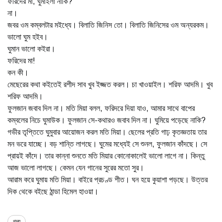
ফরিদের মা, ঘুমাইলা নাকি?
না।
জবর ওম কম্বলটার মইধ্যে। বিলাতি জিনিস তো। বিলাতি জিনিসের ওম অন্যরকম।
ভালো ঘুম হইব।
ঘুমান ভালো কইরা।
ফরিদের মা!
কন কী।
মেছেরের কথা কইতেই রশীদ সাব খুব ইজ্জত করল। চা খাওয়াইল। শরিফ আদমি। খুব
শরিফ আদমি।
ফুলজান জবাব দিল না। মতি মিয়া বলল, ফরিদরে দিয়া যাও, আমার সাথে বাপের
কম্বলের নিচে ঘুমাউক। ফুলজান সে-কথারও জবাব দিল না। ঘুমিয়ে পড়েছে নাকি?
গভীর তৃপ্তিতে ঘুমুবার আয়োজন করল মতি মিয়া। ছেলের প্রতি গাঢ় কৃতজ্ঞতায় তার
মন ভরে যাচ্ছে। বড় শান্তি লাগছে। ঘুমের মধ্যেই সে শুনল, ফুলজান কাঁদছে। সে
প্রায়ই কাঁদে। তার কান্না শুনতে মতি মিয়ার কোনোকালেই ভালো লাগে না। কিন্তু
আজ ভালো লাগছে। কেমন যেন গানের সুরের মতো সুর।
আরাম করে ঘুমায় মতি মিয়া। বাইরে প্রচণ্ড শীত। ঘন হয়ে কুয়াশা পড়ছে। উত্তর
দিক থেকে বইছে ঠান্ডা হিমেল হাওয়া।
গদ্য