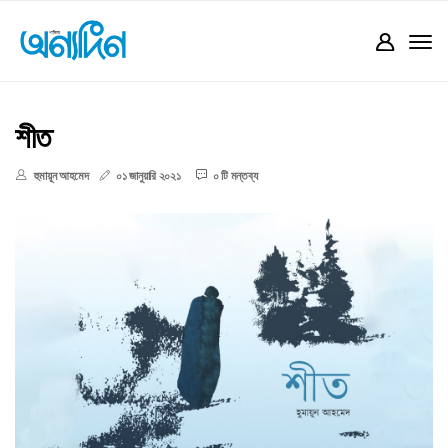
শীত
হুমায়ূন আহমেদ
০১ জানুয়ারি ২০২১
০ টি মন্তব্য