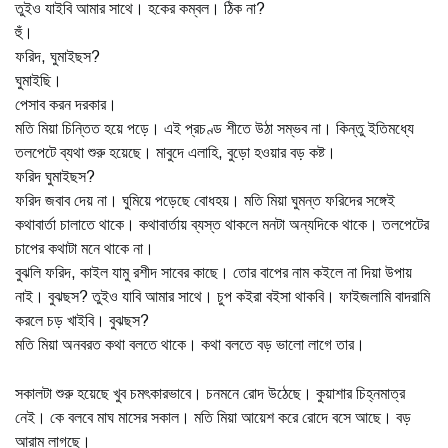
তুইও যাইবি আমার সাথে। হকের কম্বল। ঠিক না?
হুঁ।
ফরিদ, ঘুমাইছস?
ঘুমাইছি।
পেসাব করন দরকার।
মতি মিয়া চিন্তিত হয়ে পড়ে। এই প্রচণ্ড শীতে উঠা সম্ভব না। কিন্তু ইতিমধ্যে
তলপেটে ব্যথা শুরু হয়েছে। মাবুদে এলাহি, বুড়ো হওয়ার বড় কষ্ট।
ফরিদ ঘুমাইছস?
ফরিদ জবাব দেয় না। ঘুমিয়ে পড়েছে বোধহয়। মতি মিয়া ঘুমন্ত ফরিদের সঙ্গেই
কথাবার্তা চালাতে থাকে। কথাবার্তায় ব্যস্ত থাকলে মনটা অন্যদিকে থাকে। তলপেটের
চাপের কথাটা মনে থাকে না।
বুঝলি ফরিদ, কাইল যামু রশীদ সাবের কাছে। তোর বাপের নাম কইলে না দিয়া উপায়
নাই। বুঝছস? তুইও যাবি আমার সাথে। চুপ কইরা বইসা থাকবি। ফাইজলামি বাদরামি
করলে চড় খাইবি। বুঝছস?
মতি মিয়া অনবরত কথা বলতে থাকে। কথা বলতে বড় ভালো লাগে তার।
সকালটা শুরু হয়েছে খুব চমৎকারভাবে। চনমনে রোদ উঠেছে। কুয়াশার চিহ্নমাত্র
নেই। কে বলবে মাঘ মাসের সকাল। মতি মিয়া আয়েশ করে রোদে বসে আছে। বড়
আরাম লাগছে।