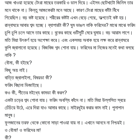
আজ খাওয়া হয়েছে টেংরা মাছের তরকারি ও ডাল দিয়ে। এইসব ছোটখাটো জিনিস তার
মনে থাকে না। কিন্তু আজকেরটা মনে আছে। কারণ টেংরা মাছের কাঁটা বিঁধে
গিয়েছিল। বড় কষ্ট হয়েছে। শরীরের কষ্টটা এখন বেড়ে গেছে, অল্পতেই কষ্ট হয়।
রান্নাঘরে আবার শব্দ হচ্ছে। ব্যাপারটা কী? ঘুম ভাঙল নাকি ফরিদের? মাঝে মাঝে ফরিদ
চুপি চুপি চলে আসে তার কাছে। বুকের কাছে গুটিসুটি মেরে ঘুমায়। বড় আরাম লাগে।
মতি মিয়া উৎকর্ণ হয়ে অপেক্ষা করে। এবং একসময় অবাক হয়ে লক্ষ করে রান্নাঘরে
কুপি জ্বালানো হয়েছে। বিজবিজ শব্দ শোনা যায়। ফরিদের মা নিজের মনেই কথা বলছে
নাকি ?
বৌমা, কী হইছে?
কিছু অয় নাই।
বাত্তি জ্বালাইলা, বিষয়ডা কী?
ফরিদ বিছানা ভিজাইছে।
কও কী, শীতের মইধ্যে কামডা কী করল?
একটা চড়ের শব্দ শোনা যায়। ফরিদ অবশ্যি কাঁদে না। মতি মিয়া উল্লসিত স্বরে
চেঁচিয়ে উঠে, এরে দিয়া যাও আমার কাছে। মাইরধুইর করার কাম নাই। পুলাপান
মানুষ।
ফুলজানের তরফ থেকে কোনো সাড়া পাওয়া যায় না। এখানে আনবে না নিশ্চয়ই।
ও বৌমা! ও ফরিদের মা!
কী?