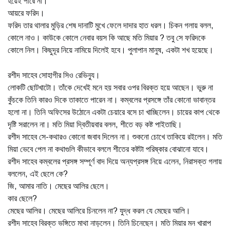
হয়েই পারে না।
আয়রে ফরিদ।
ফরিদ তার থালার মুড়ির শেষ দানাটি মুখে ফেলে দাদার হাত ধরল। চিকন গলায় বলল,
কোলে নাও। কাউকে কোলে নেবার বয়স কি আছে মতি মিয়ার ? তবু সে ফরিদকে
কোলে নিল। কিছুদূর নিয়ে নামিয়ে দিলেই হবে। পুলাপান মানুষ, একটা শখ হয়েছে।
রশীদ সাহেব সোহাগীর সিও রেভিন্যু।
লোকটি ছোটখাটো। তাঁকে দেখেই মনে হয় সবার ওপর বিরক্ত হয়ে আছেন। ভুরু না
কুঁচকে তিনি কারও দিকে তাকাতে পারেন না। কম্বলের প্রসঙ্গে তাঁর কোনো ভাবান্তর
হলো না। তিনি অফিসের উঠোনে একটা চেয়ারে বসে চা খাচ্ছিলেন। চায়ের কাপ থেকে
দৃষ্টি সরালেন না। মতি মিয়া দ্বিতীয়বার বলল, শীতে বড় কষ্ট পাইতাছি।
রশীদ সাহেব সে-কথারও কোনো জবাব দিলেন না। শুকনো চোখে তাকিয়ে রইলেন। মতি
মিয়া ভেবে পেল না কথাগুলি কীভাবে বললে শীতের কষ্টটা পরিষ্কার বোঝানো যাবে।
রশীদ সাহেব কম্বলের প্রসঙ্গ সম্পূর্ণ বাদ দিয়ে অন্যপ্রসঙ্গ নিয়ে এলেন, নিরাসক্ত গলায়
বললেন, এই ছেলে কে?
জি, আমার নাতি। মেছের আলির ছেলে।
কার ছেলে?
মেছের আলির। মেছের আলিরে চিনলেন না? যুদ্ধ করল যে মেছের আলি।
রশীদ সাহেব বিরক্ত ভঙ্গিতে মাথা নাড়লেন। তিনি চিনেছেন। মতি মিয়ার মন খারাপ