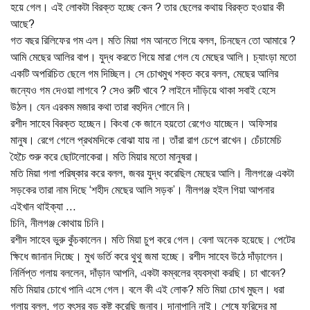
হয়ে গেল। এই লোকটা বিরক্ত হচ্ছে কেন ? তার ছেলের কথায় বিরক্ত হওয়ার কী
আছে?
গত বছর রিলিফের গম এল। মতি মিয়া গম আনতে গিয়ে বলল, চিনছেন তো আমারে ?
আমি মেছের আলির বাপ। যুদ্ধ করতে গিয়ে মারা গেল যে মেছের আলি। চ্যাংড়া মতো
একটি অপরিচিত ছেলে গম দিচ্ছিল। সে চোখমুখ শক্ত করে বলল, মেছের আলির
জন্যেও গম দেওয়া লাগবে ? সেও রুটি খাবে ? লাইনে দাঁড়িয়ে থাকা সবাই হেসে
উঠল। যেন এরকম মজার কথা তারা বহুদিন শোনে নি।
রশীদ সাহেব বিরক্ত হচ্ছেন। কিংবা কে জানে হয়তো রেগেও যাচ্ছেন। অফিসার
মানুষ। রেগে গেলে প্রথমদিকে বোঝা যায় না। তাঁরা রাগ চেপে রাখেন। চেঁচামেচি
হৈচৈ শুরু করে ছোটলোকেরা। মতি মিয়ার মতো মানুষরা।
মতি মিয়া গলা পরিষ্কার করে বলল, জবর যুদ্ধ করেছিল মেছের আলি। নীলগঞ্জে একটা
সড়কের তারা নাম দিছে ‘শহীদ মেছের আলি সড়ক’। নীলগঞ্জ হইল গিয়া আপনার
এইখান থাইক্যা ...
চিনি, নীলগঞ্জ কোথায় চিনি।
রশীদ সাহেব ভুরু কুঁচকালেন। মতি মিয়া চুপ করে গেল। বেলা অনেক হয়েছে। পেটের
ক্ষিধে জানান দিচ্ছে। মুখ ভর্তি করে থুথু জমা হচ্ছে। রশীদ সাহেব উঠে দাঁড়ালেন।
নির্লিপ্ত গলায় বললেন, দাঁড়ান আপনি, একটা কম্বলের ব্যবস্থা করছি। চা খাবেন?
মতি মিয়ার চোখে পানি এসে গেল। বলে কী এই লোক? মতি মিয়া চোখ মুছল। ধরা
গলায় বলল, গত বৎসর বড় কষ্ট করেছি জনাব। দানাপানি নাই। শেষে ফরিদের মা