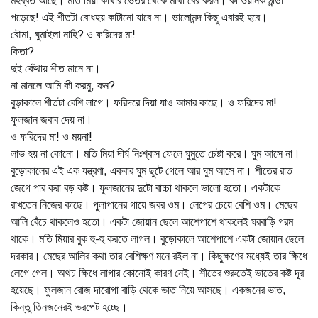
মহব্বত আছে। মতি মিয়া কাঁথার ভেতর থেকে মাথা বের করল। কী ভয়ানক ঠান্ডা
পড়েছে! এই শীতটা বোধহয় কাটানো যাবে না। ভালোমন্দ কিছু এবারই হবে।
বৌমা, ঘুমাইলা নাহি? ও ফরিদের মা!
কিতা?
দুই কেঁথায় শীত মানে না।
না মানলে আমি কী করমু, কন?
বুড়াকালে শীতটা বেশি লাগে। ফরিদরে দিয়া যাও আমার কাছে। ও ফরিদের মা!
ফুলজান জবাব দেয় না।
ও ফরিদের মা! ও ময়না!
লাভ হয় না কোনো। মতি মিয়া দীর্ঘ নিঃশ্বাস ফেলে ঘুমুতে চেষ্টা করে। ঘুম আসে না।
বুড়োকালের এই এক যন্ত্রণা, একবার ঘুম ছুটে গেলে আর ঘুম আসে না। শীতের রাত
জেগে পার করা বড় কষ্ট। ফুলজানের দুটো বাচ্চা থাকলে ভালো হতো। একটাকে
রাখতেন নিজের কাছে। পুলাপানের গায়ে জবর ওম। লেপের চেয়ে বেশি ওম। মেছের
আলি বেঁচে থাকলেও হতো। একটা জোয়ান ছেলে আশেপাশে থাকলেই ঘরবাড়ি গরম
থাকে। মতি মিয়ার বুক হু-হু করতে লাগল। বুড়োকালে আশেপাশে একটা জোয়ান ছেলে
দরকার। মেছের আলির কথা তার বেশিক্ষণ মনে রইল না। কিছুক্ষণের মধ্যেই তার ক্ষিধে
লেগে গেল। অথচ ক্ষিধে লাগার কোনোই কারণ নেই। শীতের শুরুতেই ভাতের কষ্ট দূর
হয়েছে। ফুলজান রোজ দারোগা বাড়ি থেকে ভাত নিয়ে আসছে। একজনের ভাত,
কিন্তু তিনজনেরই ভরপেট হচ্ছে।