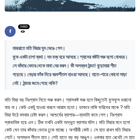
3460
মাঝরাতে মতি মিয়ার ঘুম ভেঙে গেল।
বুকে একটা চাপা ব্যথা। দম বন্ধ হয়ে আসছে। শ্বাসের কষ্টটা শুরু হলো বোধহয়।
সে কাঁথার ভেতর থেকে মাথা বের করল। কী অসম্ভব ঠান্ডা! বুড়োমারা শীত
পড়েছে। বেড়ার ফাঁক দিয়ে বরফশীতল হাওয়া আসছে। হাতে-পায়ে কোনো সাড়া
নেই। ঠান্ডায় জমে গেছে নাকি?
মতি মিয়া বড় নিঃশ্বাস নিতে শুরু করল। শ্বাসকষ্ট শুরু হলে কিছুতেই ফুসফুস ভরানো
যায় না। কেউ একটু হাওয়া করলে আরাম হতো। ডাকবে নাকি ফরিদের মাকে ? মতি
মিয়া উঠে বসবার চেষ্টা করল। আশ্চর্যের ব্যাপার—ব্যথাটা কমে গেল। নিঃশ্বাস
স্বাভাবিক হয়ে এল। ঠিক তখনি একটা অদ্ভুত ব্যাপার ঘটল। মতি মিয়ার মনে হলো
কেউ যেন তার কাঁথার ভেতর ঢুকে যাচ্ছে। অশরীরী কেউ। সে হাত রাখল মতি মিয়ার
পেটে। অসম্ভব শীতল হাত। সেই হাতে বড় বড় আঙুল। একবার হাত রেখেই সে হাত