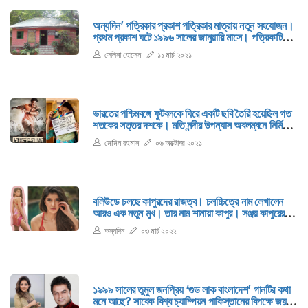
অন্যদিন’ পত্রিকার প্রকাশ পত্রিকার মাত্রায় নতুন সংযোজন।
প্রথম প্রকাশ ঘটে ১৯৯৬ সালের জানুয়ারি মাসে। পত্রিকাটি
হাতে পেয়ে মুগ্ধ হয়েছিলাম। মনে হয়েছিল নতুন পত্রিকার এই
সেলিনা হোসেন
১১ মার্চ ২০২১
সংযোজন বাংলাদেশের সামাজিকমাত্রার পরিসর বাড়াবে। পরের
বছর ১৯৯৭ সালে চমৎকার একটি ঈদসংখ্যা প্রকাশিত হয়।
ভারতের পশ্চিমবঙ্গে ফুটবলকে ঘিরে একটি ছবি তৈরি হয়েছিল গত
শতকের সত্তর দশকে। মতি নন্দীর উপন্যাস অবলম্বনে নির্মিত
এই ‘স্ট্রাইকার’ ছবির পরিচালক ছিলেন অর্চন চক্রবর্তী। আর
মোমিন রহমান
০৬ অক্টোবর ২০২১
নায়কের ভূমিকায় ছিলেন শমিত ভঞ্জ।
বলিউডে চলছে কাপুরদের রাজত্ব। চলচ্চিত্রে নাম লেখালেন
আরও এক নতুন মুখ। তার নাম শানায়া কাপুর। সঞ্জয় কাপুরের
এই কন্যার অভিষেক হচ্ছে ধর্মা প্রডাকশনের মাধ্যমে, করণ
অন্যদিন
০৩ মার্চ ২০২২
জোহরের হাত ধরে। ছবির নাম ‘বেধড়ক’।
১৯৯৯ সালের তুমুল জনপ্রিয় ‘গুড লাক বাংলাদেশ’ গানটির কথা
মনে আছে? সাবেক বিশ্ব চ্যাম্পিয়ন পাকিস্তানের বিপক্ষে জয়