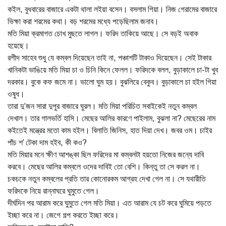
কইল, বুধবারের বাজারে একটা থালা লইয়া বসেন। বসলাম গিয়া। নিজ গেরামের বাজারে
ভিক্ষা করা শরমের কথা। বড় শরমের মধ্যে পড়েছিলাম জনাব।
মতি মিয়া ক্রমাগত চোখ মুছতে লাগল। ফরিদ তাকিয়ে আছে। সে বড়ই অবাক
হয়েছে।
রশীদ সাহেব শুধু যে কম্বল দিয়েছেন তাই না, পঞ্চাশটি টাকাও দিয়েছেন। সেই টাকার
খানিকটা ভাঙিয়ে মতি মিয়া চা ও চিনি কিনে ফেলল। ফরিদকে বলল, বুড়াকালে চা-টা খুব
দরকার। বুকে কফ জমে না। ভালো ঘুম হয়। বুঝলিরে বেকুব। বুড়াকালে চা হইল গিয়া
ওষুধ।
তারা দু’জন সারা দুপুর বাজারে ঘুরল। মতি মিয়া পরিচিত সবাইকেই নতুন কম্বল
দেখাল। তার গালভর্তি হাসি। মেছের আলির কারণে পাইলাম, বুঝলা না? মেছেরের নাম
কইতেই মন্ত্রের মতো কাম হইল। বিলাতি জিনিস, হাত দিয়া দেখ। জবর ওম। চাইর
পাঁচ শ’ টেকা দাম হইব, কী কও?
মতি মিয়ার মনে ক্ষীণ আশঙ্কা ছিল ফরিদের মা কম্বলটা হয়তো নিজের জন্যে দাবি
করবে। মেছের আলির কম্বলে ওদের দাবিই তো বেশি। কিন্তু তা সে করল না।
চকচকে নতুন কম্বলের প্রতি তার কোনোরকম আগ্রহ দেখা গেল না। সে যথারীতি
ফরিদকে নিয়ে রান্নাঘরে ঘুমুতে গেল।
দীর্ঘদিন পর আরাম করে ঘুমুতে গেল মতি মিয়া। এত আরাম যে চট করে ঘুমিয়ে পড়তে
ইচ্ছা করে না। জেগে গল্প করতে ইচ্ছা করে।