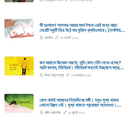
কী দুঃসাহস! আপনার-আমার মাথা টপকে এরই মধ্যে বাচ্চা
মেয়েটি স্কুটি নিয়ে উঠে যায় কুড়িল ফ্লাইওভারে। (তসলিমা
নাসরিনের মতো) সেও কি-না ভাবছে, দুনিয়াটাকে ভড়কে দেবে!
অন্যদিন
২৫ অগাস্ট ২০২২
দেবেই তো। দেবেই তো। একশবার দেবে।
জন আমাকে জিজ্ঞেস করলো, তুমি কোন স্টেট থেকে এসেছ?
আমি বললাম, নিউইয়র্ক। নিউইয়র্ক শুনতেই উচ্ছ্বাসে কাছে
এগিয়ে এল ক্রিস্টিনা।
সিনহা আবুল মনসুর
১৩ নভেম্বর ২০১৪
রােগ-বালাই আমাদের নিত্যদিনের সঙ্গী। তবুও সুস্থ থাকার
কোনাে বিকল্প নেই। সুস্থ থাকতে প্রয়ােজন সচেতনতা।
সম্প্রতি এক নতুন রােগের মােকাবেলা করতে হচ্ছে।
রাজীব প্রামানিক
১৬ জুলাই ২০১৭
রাজধানীবাসীকে। নাম চিকুনগুনিয়া।