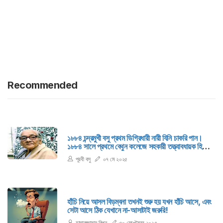
Recommended
১৮৮৪ চন্দ্রমুখী বসু প্রথম ডিগ্রিধারী নারী যিনি চাকরি পান।
১৮৮৪ সালে প্রথমে বেথুন কলেজে সহকারী তত্ত্বাবধায়ক হিসেবে
কাজ শুরু করেন।
পূরবী বসু
০৭ মে ২০২৫
হাঁচি নিয়ে আসল বিড়ম্বনা তখনই শুরু হয় যখন হাঁচি আসে, এবং
সেটা আসে ঠিক যেখানে না-আসাটাই জরুরি!
হাসানুজ্জামান রিপন
৩০ সেপ্টেম্বর ২০২৫