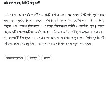
তার ছবি আছে, তিনিই শুধু নেই
হ্যাঁ, কানে লেয়া সেদু’র একটি নয়, চারটি ছবি রয়েছে। এর মধ্যে তিনটি ছবি স্বর্ণপামের
জন্য মূল প্রতিযোগিতায় লড়বে। ছবি তিনটি হলো- ‘দ্য স্টোরি অব মাই ওয়াইফ’,
‘ফ্রান্স’ এবং ‘ফ্রেঞ্চ ডিসপ্যাচ’। এ ছাড়া ‘ডিসেপশন’ ছবিটিও প্রদর্শিত হবে। অথচ
এইসব ছবির প্রাণপ্রতিমা অর্থাৎ প্রধান চরিত্রের অভিনেত্রীই থাকছেন না উৎসবে।
না, ব্যাপারটি ইচ্ছাকৃত নয়, লেয়া সেদু আসলে করোনায় আক্রান্ত। তিনি প্যারিসেই
আছেন, তবে কোয়ারেন্টিনে। অপেক্ষায় আছেন চিকিৎসকের সবুজ সংকেতের।
কান চলচ্চিত্র উৎসব
চলচ্চিত্র
হলিউড