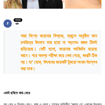
1900
সারা বিশ্বে করোনার বিস্তার, ফ্রান্সে অনুষ্ঠিত কান
চলচ্চিত্র উৎসবে তার ছায়া না পড়লেও গুজব ঠিকই
ছড়িয়েছে। সেটি হলো, করোনার আবির্ভাব হয়েছে
কানে। পরে অবশ্য পরীক্ষা করে দেখা গেছে, খবরটি ঠিক
নয়। যা’ হোক, উৎসবের কয়েকটি টুকরো সংবাদ উল্লেখ
করা যাক।
একই ছবিতে বাবা-মেয়ে
শন পেন ও ডিলান পেন। বাবা ও মেয়ে। তাদের অভিনীত ‘ফ্ল্যাগ ডে’ এবারের উৎসবে