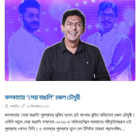
কলকাতায় ‌‘‌সেরা বাঙালি’ চঞ্চল চৌধুরী
অন্যদিন
০৫ ডিসেম্বর ২০২৩
কলকাতায় ‌‘‌সেরা বাঙালি’ পুরস্কারে ভূষিত হলেন দুই বাংলার নন্দিত অভিনেতা চঞ্চল চৌধুরী।
এবিপি আনন্দ সেরা বাঙালি সম্মাননা-২০২৩-এ অভিনয়শিল্পে অবদানের স্বীকৃতিস্বরূপ এই
পুরস্কার পেলেন তিনি। ৩ নভেম্বর পুরস্কার তুলে দেন টলিউড তারকা প্রসেনজিৎ
চট্টোপাধ্যায়।