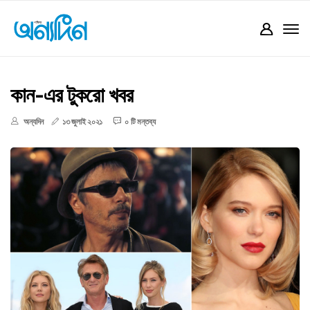
কান-এর টুকরো খবর
অন্যদিন
১৩ জুলাই ২০২১
০ টি মন্তব্য