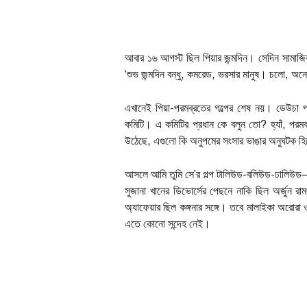
আবার ১৬ আগস্ট ছিল পিয়ার জন্মদিন। সেদিন সামাজিক
‘শুভ জন্মদিন বন্ধু, কমরেড, ভরসার মানুষ। চলো, অনেক 
এখানেই পিয়া-পরমব্রতের গল্পের শেষ নয়। ডেউচা পাচ
কমিটি। এ কমিটির প্রধান কে বলুন তো? হ্যাঁ, পরমব্
উঠেছে, এগুলো কি অনুপমের সংসার ভাঙার অনুঘটক হ
আসলে আমি তুমি সে’র গল্প টালিউড-বলিউড-ঢালিউড—
সুজানা খানের ডিভোর্সের পেছনে নাকি ছিল অর্জুন র
অ্যাফেয়ার ছিল কঙ্গনার সঙ্গে। তবে মালাইকা অরোরা ও 
এতে কোনো সন্দেহ নেই।