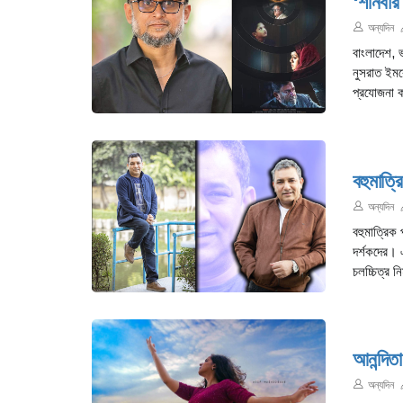
‘শনিবার 
অন্যদিন
বাংলাদেশ, 
নুসরাত ইমরো
প্রযোজনা ক
বহুমাত
অন্যদিন
বহুমাত্রিক
দর্শকদের। 
চলচ্চিত্র ন
আনন্দিতা
অন্যদিন