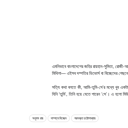
এমনিভাবে বাংলাদেশের জহির রায়হান-সুমিতা, রোজী-আ
মিথিলা— এইসব দম্পতির ডিভোর্স বা বিচ্ছেদের পেছনে 
সত্যি কথা বলতে কী, আমি-তুমি-সে’র মধ্যে খুব এক
যিনি ‘তুমি’, তিনি হয়ে যেতে পারেন ‘সে’। এ হলো ম
অনুপম রায়
দাম্পত্য বিচ্ছেদ
পরমব্রত চট্টোপাধ্যায়