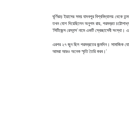
ঘূর্ণিঝড় ইয়াসের সময় যাদবপুর বিশ্ববিদ্যালয় থেকে তন্ম
তখন যোগ দিয়েছিলেন অনুপম রায়, পরমব্রত চট্টোপা
‘সিটিজেন্স রেসপন্স’ নামে একটি স্বেচ্ছাসেবী সংস্থা।
এরপর ২৭ জুন ছিল পরমব্রতের জন্মদিন। সামাজিক যোগ
আমরা আরও অনেক স্মৃতি তৈরি করব।’