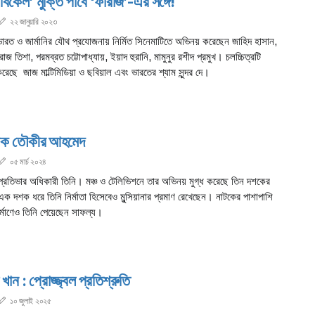
বিকেল’ মুক্তি পাবে ‘ফারাজ’-এর সঙ্গে!
২২ জানুয়ারি ২০২৩
ভারত ও জার্মানির যৌথ প্রযোজনায় নির্মিত সিনেমাটিতে অভিনয় করেছেন জাহিদ হাসান,
জ তিশা, পরমব্রত চট্টোপাধ্যায়, ইয়াদ হুরানি, মামুনুর রশীদ প্রমুখ। চলচ্চিত্রটি
রেছে জাজ মাল্টিমিডিয়া ও ছবিয়াল এবং ভারতের শ্যাম সুন্দর দে।
্রিক তৌকীর আহমেদ
০৫ মার্চ ২০২৪
 প্রতিভার অধিকারী তিনি। মঞ্চ ও টেলিভিশনে তার অভিনয় মুগ্ধ করেছে তিন দশকের
এক দশক ধরে তিনি নির্মাতা হিসেবেও মুন্সিয়ানার প্রমাণ রেখেছেন। নাটকের পাশাপাশি
ির্মাণেও তিনি পেয়েছেন সাফল্য।
 খান : প্রোজ্জ্বল প্রতিশ্রুতি
১০ জুলাই ২০২৫