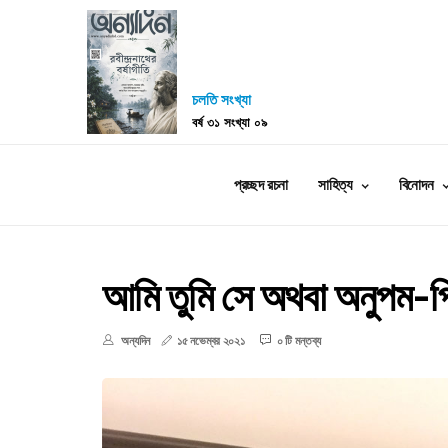
চলতি সংখ্যা
বর্ষ ৩১ সংখ্যা ০৯
প্রচ্ছদ রচনা
সাহিত্য
বিনোদন
আমি তুমি সে অথবা অনুপম-
অন্যদিন
১৫ নভেম্বর ২০২১
০ টি মন্তব্য