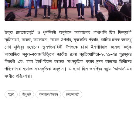
উক্ত রজতজয়ন্তী ও পুনর্মিলনী অনুষ্ঠানে আলোচনার পাশাপাশি ছিল দিনব্যাপী
স্মৃতিচারণ, আড্ডা, আলোচনা, স্মারক উপহার, স্যুভেনির প্রদান, জাতির জনক বঙ্গবন্ধু
শেখ মুজিবুর রহমানের জন্মশতবার্ষিকী উপলক্ষে ঢাকা ইমপিরিয়াল কলেজ কর্তৃক
আয়োজিত স্কুল-কলেজভিত্তিক জাতীয় রচনা প্রতিযোগিতা-২০২১-এর পুরস্কার
বিতরণী এবং ঢাকা ইমপিরিয়াল কলেজ সাংস্কৃতিক ক্লাব নন্দন কাননের শিল্পীদের
পরিবেশনায় মনোজ্ঞ সাংস্কৃতিক অনুষ্ঠান। এ ছাড়া ছিল জনপ্রিয় ব্যান্ড ‘আভাস’-এর
সংগীত পরিবেশনা।
ইভেন্ট
দীপু মনি
মাজহারুল ইসলাম
রজতজয়ন্তী