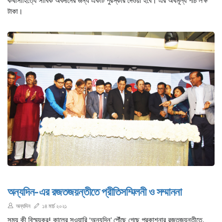
কথাসাহিত্যে সার্বিক অবদানের জন্য একটি পুরস্কার দেওয়া হবে। এর অর্থমূল্য পাঁচ লক্ষ
টাকা।
অন্যদিন-এর রজতজয়ন্তীতে প্রীতিসম্মিলনী ও সম্মাননা
অন্যদিন
১৪ মার্চ ২০২১
সময় কী বিস্ময়কর! কালের সওয়ারি ‘অন্যদিন’ পৌঁছে গেছে প্রকাশনার রজতজয়ন্তীতে,