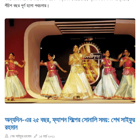
পঁচিশ বছর পূর্ণ হলো পথচলার।
অন্যদিন-এর ২৫ বছর, ফ্যাশন শিল্পের সোনালি সময়: শেখ সাইফুর
রহমান
শেখ সাইফুর রহমান
১৫ মার্চ ২০২১