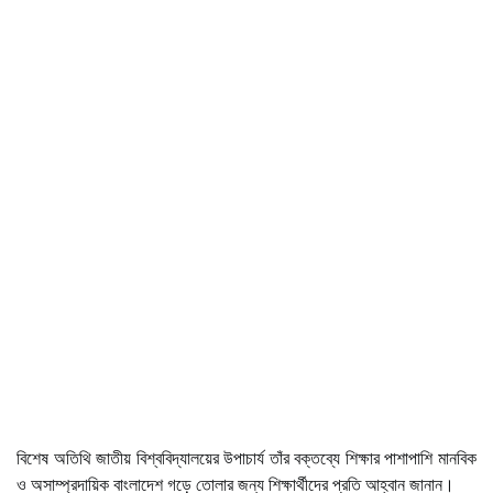
বিশেষ অতিথি জাতীয় বিশ্ববিদ্যালয়ের উপাচার্য তাঁর বক্তব্যে শিক্ষার পাশাপাশি মানবিক
ও অসাম্প্রদায়িক বাংলাদেশ গড়ে তোলার জন্য শিক্ষার্থীদের প্রতি আহ্বান জানান।