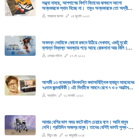
সন্ধ্যা নামছে, আশপাশের বিপণি বিতানের ঝলমলে আলো
অন্ধকারকে স্থান দিচ্ছে না। তবুও অন্ধকারকে তো অস্বীকার
করা চলে না। আজ এই সন্ধ্যায় আমি উপলব্ধি করলাম, আমাদের
শানজানা আলম
২৪ জুলাই ২০২৩
জীবনটাও এমন, চারপাশের কৃত্রিম আলো দিয়ে আমরা
অন্ধকারকে অস্বীকার করে চলি...
অবসন্ন দেহটাকে কোনো রকমে উঠিয়ে দেখলাম, একটু দূরেই
ক্লান্ত বিধ্বস্ত অবস্থায় পড়ে আছে রোকসানা আর মিলি।
আমি পাগলের মতো ওদের দিকে ছুটলাম। পরক্ষণেই মনে হলো,
এশরার লতিফ
২৭ মে ২০২২
শম্পা কোথায়?
আগামী ১৩ নভেম্বর কিংবদন্তি কথাসাহিত্যিক হুমায়ূন আহমেদের
৭৫তম জন্মবার্ষিকী। এই দিনটিকে সামনে রেখে ৭ ও ৮ অক্টোবর
(শনি ও রবিবার) দুই দিনব্যাপী ‘হুমায়ূন আহমেদ সম্মেলন ও
অন্যদিন
৩১ অগাস্ট ২০২৩
আন্তর্জাতিক বাংলা বইমেলা’ অনুষ্ঠিত হবে নিউইয়র্কে।
আমার বেশির ভাগ সময় কাটে হুইল চেয়ারে বসে। আমি মানুষ
দেখি। প্রতিদিন অজস্র মানুষ। তাদের বেশিই ভাগই সুস্থ-
স্বাভাবিক মানুষ। মাঝে মাঝে মনে প্রশ্ন জাগে, কী আমার
মিঠুন রায়
০৫ জানুয়ারি ২০১৫
অপরাধ? কী পাপ আমি করেছি?