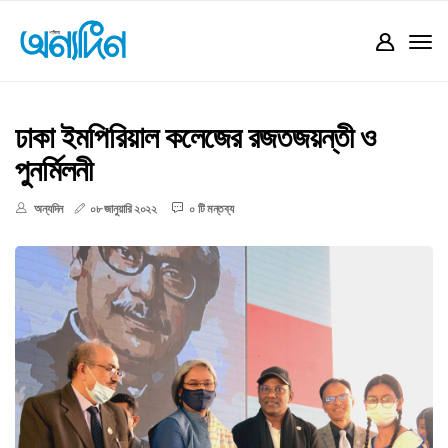
ঢাকা ইমপিরিয়াল কলেজের রজতজয়ন্তী ও
পুনর্মিলনী
অন্যদিন
০৮ জানুয়ারি ২০২২
০ টি মন্তব্য