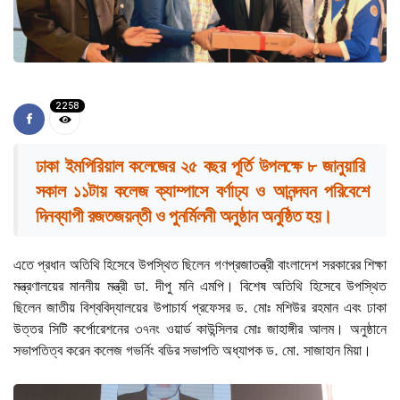
2258
ঢাকা ইমপিরিয়াল কলেজের ২৫ বছর পূর্তি উপলক্ষে ৮ জানুয়ারি
সকাল ১১টায় কলেজ ক্যাম্পাসে বর্ণাঢ্য ও আনন্দঘন পরিবেশে
দিনব্যাপী রজতজয়ন্তী ও পুনর্মিলনী অনুষ্ঠান অনুষ্ঠিত হয়।
এতে প্রধান অতিথি হিসেবে উপস্থিত ছিলেন গণপ্রজাতন্ত্রী বাংলাদেশ সরকারের শিক্ষা
মন্ত্রণালয়ের মাননীয় মন্ত্রী ডা. দীপু মনি এমপি। বিশেষ অতিথি হিসেবে উপস্থিত
ছিলেন জাতীয় বিশ্ববিদ্যালয়ের উপাচার্য প্রফেসর ড. মোঃ মশিউর রহমান এবং ঢাকা
উত্তর সিটি কর্পোরেশনের ৩৭নং ওয়ার্ড কাউন্সিলর মোঃ জাহাঙ্গীর আলম। অনুষ্ঠানে
সভাপতিত্ব করেন কলেজ গভর্নিং বডির সভাপতি অধ্যাপক ড. মো. সাজাহান মিয়া।