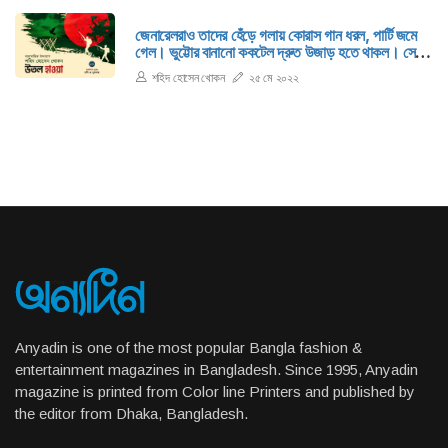
জেনারেলরাও তাদের হেঁড়ে গলায় কোরাস গান ধরল, পার্টি জমে
গেল। ভুট্টোর বানানো ককটেল দ্রুত উজাড় হতে থাকল। সে
খানিকটা হতাশ চোখে ইয়াহিয়ার দিকে তাকাতেই ইয়াহিয়া তাকে
শহিদ হোসেন খোকন
২৫ মে ২০২২
পয়েন্ট করেই পরের লাইন ধরল, তু বাদশা হ্যায় হুসনে নে হ, হুসনে
জাহান...
Anyadin is one of the most popular Bangla fashion &
entertainment magazines in Bangladesh. Since 1995, Anyadin
magazine is printed from Color line Printers and published by
the editor from Dhaka, Bangladesh.