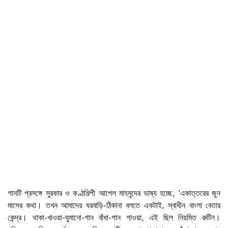
গানটি প্রসঙ্গে সুরকার ও কণ্ঠশিল্পী আপেল মাহমুদের ভাষ্য হচ্ছে, ‘একাত্তরের জুন
মাসের কথা। তখন আমাদের ঘরবাড়ি-ঠিকানা বলতে একটাই, স্বাধীন বাংলা বেতার
কেন্দ্র। থাকা-খাওয়া-ঘুমানো-গান বাঁধা-গান গাওয়া, এই ছিল নিয়মিত রুটিন।