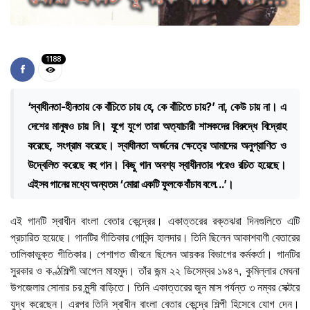
1188
‘স্বাধীনতা-হীনতায় কে বাঁচিতে চায় হে, কে বাঁচিতে চায়?’ না, কেউ চায় না। এ
দেশের মানুষও চায় নি। যুগে যুগে তারা অত্যাচারী শাসকদের বিরুদ্ধে বিদ্রোহ
করেছে, সংগ্রাম করেছে। স্বাধীনতা অর্জনের ক্ষেত্রে আমাদের অনুপ্রাণিত ও
উদ্বেলিত করেছে বহু গান। কিছু গান অবশ্য স্বাধীনতার পরেও রচিত হয়েছে।
এইসব গানের মধ্যে অন্যতম ‘মোরা একটি ফুলকে বাঁচাব বলে...’।
এই গানটি স্বাধীন বাংলা বেতার কেন্দ্রের। একাত্তরের রক্তঝরা দিনগুলিতে এটি
প্রচারিত হয়েছে। গানটির গীতিকার গোবিন্দ হালদার। তিনি ছিলেন আকাশবাণী বেতারের
তালিকাভুক্ত গীতিকার। পেশাগত জীবনে ছিলেন আয়কর বিভাগের কর্মকর্তা। গানটির
সুরকার ও কণ্ঠশিল্পী আপেল মাহমুদ। তাঁর জন্ম ২২ ডিসেম্বর ১৯৪৭, কুমিল্লার মেঘনা
উপজেলার সোনার চর মুন্সী বাড়িতে। তিনি একাত্তরের জুন মাস পর্যন্ত ৩ নম্বর সেক্টরে
যুদ্ধ করেছেন। এরপর তিনি স্বাধীন বাংলা বেতার কেন্দ্রে শিল্পী হিসেবে যোগ দেন।