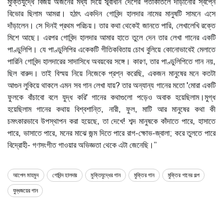
মুক্তিযুদ্ধে বিজয় অর্জনের মধ্য দিয়ে স্ব্বাধীন দেশের পতাকাতলে দাঁড়ানোর স্বপ্নে
বিভোর ছিলাম আমরা। হঠাৎ একদিন গোবিন্দ হালদার নামের মানুষটি সামনে এসে
দাঁড়ালেন। সে দিনই প্রথম পরিচয়। তার কথা থেকেই জানতে পারি, লেখালেখি রক্তে
মিশে আছে। এরপর গোবিন্দ হালদার আমার হাতে তুলে দেন তার লেখা গানের একটি
পাণ্ডুলিপি। যে পাণ্ডুলিপির একেকটি গীতিকবিতায় চোখ বুলিয়ে কোনোভাবেই মেলাতে
পারিনি গোবিন্দ হালদারের সাদাসিধে অবয়বের সঙ্গে। কারণ, তার পাণ্ডুলিপিতে গান নয়,
ছিল বারুদ। তাই বিস্ময় নিয়ে নিজেকে প্রশ্ন করেছি, একজন মানুষের মনে কতটা
আগুন লুকিয়ে থাকলে এমন সব গান লেখা যায়? তার অন্যান্য গানের মতো 'মোরা একটি
ফুলকে বাঁচাবো বলে যুদ্ধ করি' গানের কথাগুলো পড়েও অবাক হয়েছিলাম।মুগ্ধ
হয়েছিলাম গানের কথায় বিশ্বশান্তি, নারী, ফুল, মাটি আর মানুষের কথা কী
চমৎকারভাবে উপস্থাপন করা হয়েছে, তা দেখে! শব্দ মানুষকে কাঁদাতে পারে, হাসাতে
পারে, ভাসাতে পারে, মনের মাঝে জন্ম দিতে পারে রাগ-ক্ষোভ-জ্বালা; করে তুলতে পারে
বিদ্রোহী- গণসংগীত গাওয়ার অভিজ্ঞতা থেকে এটা জেনেছি।”
আপেল মাহমুদ
গোবিন্দ হালদার
মুক্তিযুদ্ধের গান
মুক্তির গান
মুক্তির গানের গল্প
যুদ্ধজয়ের গান