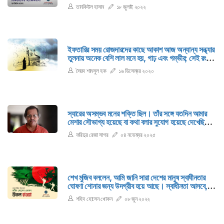
উল্লেখ্য যে, নিউইয়র্ক শহরের রেন্ডালস আইল্যান্ডে জন
তানকিউল হাসান
১৮ জুলাই ২০২২
ম্যাকেনরোর টেনিস একাডেমি আছে। তাকে আমি সেখানে
নামিয়েছিলাম।
ইফতারির সময় রোজদারদের কাছে আকাশ আজ অন্যান্য সন্ধ্যার
তুলনায় অনেক বেশি লাল মনে হয়, গাঢ় এবং গম্ভীর; সেই রং
দেখে তাদের কারও কারও মনে পড়ে যায়, হ্যাঁ, এ রকম তারা
সৈয়দ শামসুল হক
১৬ ডিসেম্বর ২০২০
শুনেছে, একটি জনপদের ওপর পবিত্রতা যখন পাখা বিস্তার করে
উড়ে যায়, তখন শহীদের রক্ত আকাশ ধারণ করে।
স্যারের অসম্ভব মনের শক্তি ছিল। তাঁর সঙ্গে যতদিন আমার
মেশার সৌভাগ্য হয়েছে বা কথা বলার সুযোগ হয়েছে দেখেছি
তিনি অসম্ভব রকম মানসিক শক্তির অধিকারী।
ফরিদুর রেজা সাগর
০৪ নভেম্বর ২০২৫
শেখ মুজিব বললেন, আমি জানি সারা দেশের মানুষ স্বাধীনতার
ঘোষণা শোনার জন্য উদগ্রীব হয়ে আছে। স্বাধীনতা আসবে,
তাকে আসতেই হবে। কিন্তু এজন্যে আমাদের আন্তর্জাতিক
শহিদ হোসেন খোকন
০৮ জুন ২০২২
সম্প্রদায়ের সমর্থন চাই। আনফরচুনেটলি আমেরিকা সমর্থন
করছে ইয়াহিয়াকে।