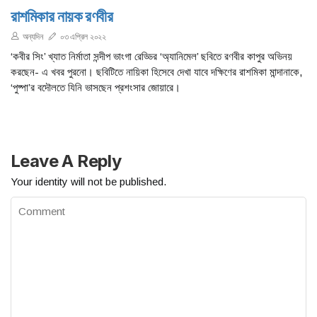
রাশমিকার নায়ক রণবীর
অন্যদিন
০৩ এপ্রিল ২০২২
‘কবীর সিং’ খ্যাত নির্মাতা সন্দীপ ভাংগা রেড্ডির ‘অ্যানিমেল’ ছবিতে রণবীর কাপুর অভিনয়
করছেন- এ খবর পুরনো। ছবিটিতে নায়িকা হিসেবে দেখা যাবে দক্ষিণের রাশমিকা মান্দানাকে,
‘পুষ্পা’র বদৌলতে যিনি ভাসছেন প্রশংসার জোয়ারে।
Leave A Reply
Your identity will not be published.