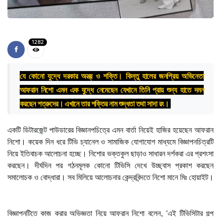
1282
যে কোনো যুদ্ধে দরকার অস্ত্র ও শক্তি। কিন্তু হালের জনপ্রিয় অভিনেতা
আফরান নিশো এমন এক যুদ্ধে নেমেছেন যেখানে তিনি প্রায় শুন্য হাতে দমন
করছেন শত্রুদের। এখানে তার শক্তির নাম শুদ্ধতা তথা সাদা রং।
একটি ডিটারজেন্ট পাউডারের বিজ্ঞানপচিত্রে এমন বার্তা নিয়েই হাজির হয়েছেন আফরান
নিশো। কয়েক দিন ধরে টিভি চ্যানেল ও সামাজিক যোগাযোগ মাধ্যমে বিজ্ঞাপনচিত্রটি
নিয়ে ইতিবাচক আলোচনা হচ্ছে। নিশোর ভক্তকুল ছাড়াও সাধারন দর্শকরা এর প্রশংসা
করছেন। দীর্ঘদিন পর গঠনমূলক কোনো টিভিসি দেখে উচ্ছ্বাস প্রকাশ করছেন
সমালোচক ও বোদ্ধারা। সব মিলিয়ে আলোচনার কেন্দ্রবিন্দতে নিশো মানে মিঃ হোয়াইট।
বিজ্ঞাপনটিতে কাজ করার অভিজ্ঞতা নিয়ে আফরান নিশো বলেন, ‘এই টিভিসিটার গল্প