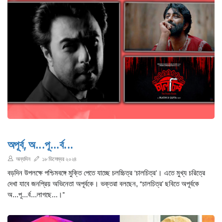
অপূর্ব, অ...পূ...র্ব...
অন্যদিন
১৮ ডিসেম্বর ২০২৪
বড়দিন উপলক্ষে পশ্চিমবঙ্গে মুক্তি পেতে যাচ্ছে চলচ্চিত্র ‘চালচিত্র’। এতে মুখ্য চরিত্রে
দেখা যাবে জনপ্রিয় অভিনেতা অপূর্বকে। ভক্তরা বলছেন, “চালচিত্র’ ছবিতে অপূর্বকে
অ...পূ...র্ব...লাগছে...।”