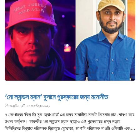
‘নো ল্যান্ডস ম্যান’ বুসানে পুরস্কারের জন্য মনোনীত
অন্যদিন
০৭ সেপ্টেম্বর ২০২১
৭ সেপ্টেম্বর ‘কিম জি সুক অ্যাওয়ার্ড’ এর জন্য মনোনীত সাতটি সিনেমার নাম ঘোষণা করে
উৎসব কর্তৃপক্ষ। ফারুকীর ‘নো ল্যান্ডস ম্যান’ ছাড়াও এই পুরস্কারের জন্য লড়বে
ফিলিপিন্সের বিখ্যাত পরিচালক ব্রিলান্ডে মেন্ডোজা, জাপানি পরিচালক নাওমি ওগিগামি এবং
ভারতের অপর্ণা সেনের ‘দ্য রেপিস্ট’।