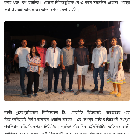
বলার ধরন বেশ ইউনিক। কোনো ডিটারজেন্টকে যে এ রকম স্টাইলিস ওয়েতে পোট্রে
করা যায় এটা আসলে এর আগে কখনো দেখা যায়নি।’
কাজী এন্টারপ্রাইজেস লিমিটেডের মি. হোয়াইট ডিটারজেন্ট পাউডারের এই
বিজ্ঞাপনচিত্রটি নির্মাণ করেছেন ওয়াহিদ তারেক। এর নেপথ্য কারিগর বিজ্ঞাপনী সংস্থা
প্যাপিরাস কমিউনিকেশনস লিমিটেড। প্রতিষ্ঠানটির চিফ এক্সিকিউটিভ অফিসার কাজী
মুশফিকুর রহমান বলেন, ‘এই বিজ্ঞাপনটা আমাদের জন্য ছিল এক নতুন অভিজ্ঞতা।