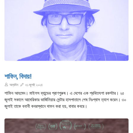
শাফিন, বিদায়!
অন্যদিন
৩১ জুলাই ২০২৪
শাফিন আহমেদ। মাইলস ব্যান্ডের প্রাণপুরুষ। এ দেশের এক প্রথিতযশা রকস্টার। ২৫
জুলাই সকালে আমেরিকার ভার্জিনিয়ার সেন্টার হাসপাতালে শেষ নিঃশ্বাস ত্যাগ করেন। ৩০
জুলাই তাকে বনানী কবরস্থানে দাফন করা হয়, বাবার কবরে।