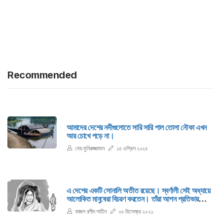
Recommended
আমাদের দেশের নদীগুলোতে সারি সারি পাল তোলা নৌকা এখন
আর চোখে পড়ে না।
মোঃ মুনিরুজ্জামান
১৫ এপ্রিল ২০২৫
এ দেশের একটি সোনালি অতীত রয়েছে। স্বর্ণালী সেই অধ্যায়ে
আলোকিত মানুষেরা বিচরণ করতেন। তাঁরা আপন প্রতিভার
দ্যুতিতে নিজেদের জীবনকে যেমন উদ্ভাসিত করেছেন, তেমনি
কাজল রশীদ শাহীন
০৮ ডিসেম্বর ২০২১
দেশের মানুষকেও আলোকিত করার মহান ব্রতে থেকেছেন