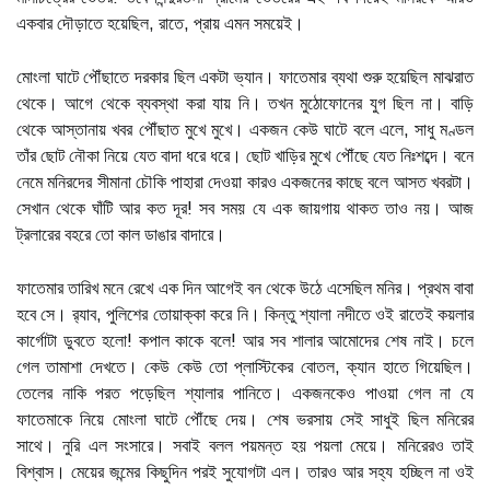
একবার দৌড়াতে হয়েছিল, রাতে, প্রায় এমন সময়েই।
মোংলা ঘাটে পৌঁছাতে দরকার ছিল একটা ভ্যান। ফাতেমার ব্যথা শুরু হয়েছিল মাঝরাত
থেকে। আগে থেকে ব্যবস্থা করা যায় নি। তখন মুঠোফোনের যুগ ছিল না। বাড়ি
থেকে আস্তানায় খবর পৌঁছাত মুখে মুখে। একজন কেউ ঘাটে বলে এলে, সাধু মণ্ডল
তাঁর ছোট নৌকা নিয়ে যেত বাদা ধরে ধরে। ছোট খাড়ির মুখে পৌঁছে যেত নিঃশব্দে। বনে
নেমে মনিরদের সীমানা চৌকি পাহারা দেওয়া কারও একজনের কাছে বলে আসত খবরটা।
সেখান থেকে ঘাঁটি আর কত দূর! সব সময় যে এক জায়গায় থাকত তাও নয়। আজ
ট্রলারের বহরে তো কাল ডাঙার বাদারে।
ফাতেমার তারিখ মনে রেখে এক দিন আগেই বন থেকে উঠে এসেছিল মনির। প্রথম বাবা
হবে সে। র‌্যাব, পুলিশের তোয়াক্কা করে নি। কিন্তু শ্যালা নদীতে ওই রাতেই কয়লার
কার্গোটা ডুবতে হলো! কপাল কাকে বলে! আর সব শালার আমোদের শেষ নাই। চলে
গেল তামাশা দেখতে। কেউ কেউ তো প্লাস্টিকের বোতল, ক্যান হাতে গিয়েছিল।
তেলের নাকি পরত পড়েছিল শ্যালার পানিতে। একজনকেও পাওয়া গেল না যে
ফাতেমাকে নিয়ে মোংলা ঘাটে পৌঁছে দেয়। শেষ ভরসায় সেই সাধুই ছিল মনিরের
সাথে। নুরি এল সংসারে। সবাই বলল পয়মন্ত হয় পয়লা মেয়ে। মনিরেরও তাই
বিশ্বাস। মেয়ের জন্মের কিছুদিন পরই সুযোগটা এল। তারও আর সহ্য হচ্ছিল না ওই