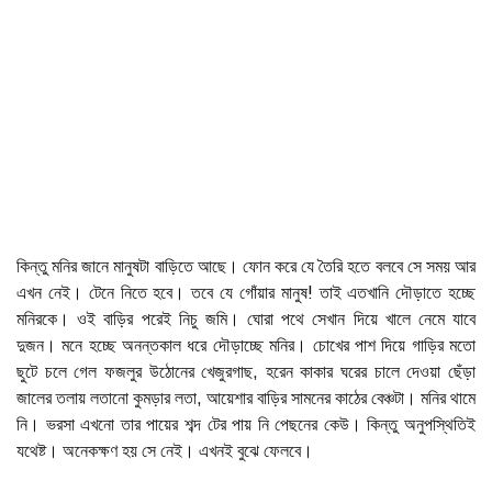
কিন্তু মনির জানে মানুষটা বাড়িতে আছে। ফোন করে যে তৈরি হতে বলবে সে সময় আর
এখন নেই। টেনে নিতে হবে। তবে যে গোঁয়ার মানুষ! তাই এতখানি দৌড়াতে হচ্ছে
মনিরকে। ওই বাড়ির পরেই নিচু জমি। ঘোরা পথে সেখান দিয়ে খালে নেমে যাবে
দুজন। মনে হচ্ছে অনন্তকাল ধরে দৌড়াচ্ছে মনির। চোখের পাশ দিয়ে গাড়ির মতো
ছুটে চলে গেল ফজলুর উঠোনের খেজুরগাছ, হরেন কাকার ঘরের চালে দেওয়া ছেঁড়া
জালের তলায় লতানো কুমড়ার লতা, আয়েশার বাড়ির সামনের কাঠের বেঞ্চটা। মনির থামে
নি। ভরসা এখনো তার পায়ের শব্দ টের পায় নি পেছনের কেউ। কিন্তু অনুপস্থিতিই
যথেষ্ট। অনেকক্ষণ হয় সে নেই। এখনই বুঝে ফেলবে।