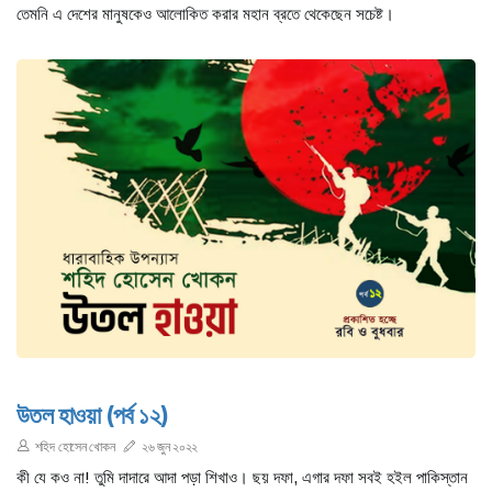
তেমনি এ দেশের মানুষকেও আলোকিত করার মহান ব্রতে থেকেছেন সচেষ্ট।
উতল হাওয়া (পর্ব ১২)
শহিদ হোসেন খোকন
২৬ জুন ২০২২
কী যে কও না! তুমি দাদারে আদা পড়া শিখাও। ছয় দফা, এগার দফা সবই হইল পাকিস্তান