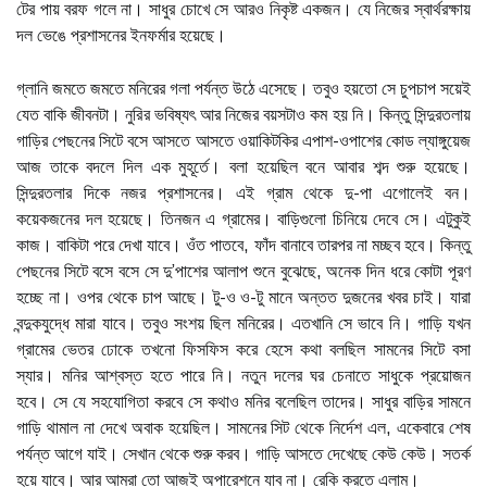
টের পায় বরফ গলে না। সাধুর চোখে সে আরও নিকৃষ্ট একজন। যে নিজের স্বার্থরক্ষায়
দল ভেঙে প্রশাসনের ইনফর্মার হয়েছে।
গ্লানি জমতে জমতে মনিরের গলা পর্যন্ত উঠে এসেছে। তবুও হয়তো সে চুপচাপ সয়েই
যেত বাকি জীবনটা। নুরির ভবিষ্যৎ আর নিজের বয়সটাও কম হয় নি। কিন্তু সিন্দুরতলায়
গাড়ির পেছনের সিটে বসে আসতে আসতে ওয়াকিটকির এপাশ-ওপাশের কোড ল্যাঙ্গুয়েজ
আজ তাকে বদলে দিল এক মুহূর্তে। বলা হয়েছিল বনে আবার শব্দ শুরু হয়েছে।
সিন্দুরতলার দিকে নজর প্রশাসনের। এই গ্রাম থেকে দু-পা এগোলেই বন।
কয়েকজনের দল হয়েছে। তিনজন এ গ্রামের। বাড়িগুলো চিনিয়ে দেবে সে। এটুকুই
কাজ। বাকিটা পরে দেখা যাবে। ওঁত পাতবে, ফাঁদ বানাবে তারপর না মচ্ছব হবে। কিন্তু
পেছনের সিটে বসে বসে সে দু’পাশের আলাপ শুনে বুঝেছে, অনেক দিন ধরে কোটা পূরণ
হচ্ছে না। ওপর থেকে চাপ আছে। টু-ও ও-টু মানে অন্তত দুজনের খবর চাই। যারা
বন্দুকযুদ্ধে মারা যাবে। তবুও সংশয় ছিল মনিরের। এতখানি সে ভাবে নি। গাড়ি যখন
গ্রামের ভেতর ঢোকে তখনো ফিসফিস করে হেসে কথা বলছিল সামনের সিটে বসা
স্যার। মনির আশ্বস্ত হতে পারে নি। নতুন দলের ঘর চেনাতে সাধুকে প্রয়োজন
হবে। সে যে সহযোগিতা করবে সে কথাও মনির বলেছিল তাদের। সাধুর বাড়ির সামনে
গাড়ি থামাল না দেখে অবাক হয়েছিল। সামনের সিট থেকে নির্দেশ এল, একেবারে শেষ
পর্যন্ত আগে যাই। সেখান থেকে শুরু করব। গাড়ি আসতে দেখেছে কেউ কেউ। সতর্ক
হয়ে যাবে। আর আমরা তো আজই অপারেশনে যাব না। রেকি করতে এলাম।