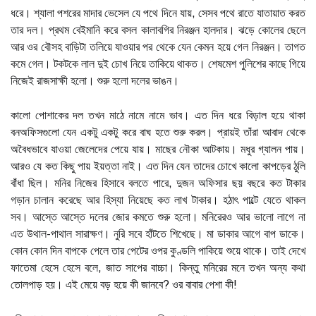
ধরে। শ্যালা পশরের মাদার ভেসেল যে পথে দিনে যায়, সেসব পথে রাতে যাতায়াত করত
তার দল। প্রথম বেইমানি করে বসল কালাবগির নিরঞ্জন হালদার। ঝড়ে কোলের ছেলে
আর ওর বৌসহ বাড়িটা তলিয়ে যাওয়ার পর থেকে যেন কেমন হয়ে গেল নিরঞ্জন। তাগত
কমে গেল। টকটকে লাল দুই চোখ নিয়ে তাকিয়ে থাকত। শেষমেশ পুলিশের কাছে গিয়ে
নিজেই রাজসাক্ষী হলো। শুরু হলো দলের ভাঙন।
কালো পোশাকের দল তখন মাঠে নামে নামে ভাব। এত দিন ধরে বিড়াল হয়ে থাকা
বনঅফিসগুলো যেন একটু একটু করে বাঘ হতে শুরু করল। প্রায়ই তাঁরা আবাদ থেকে
অবৈধভাবে যাওয়া জেলেদের পেয়ে যায়। মাছের নৌকা আটকায়। মধুর গ্যালন পায়।
আরও যে কত কিছু পায় ইয়ত্তা নাই। এত দিন যেন তাদের চোখে কালো কাপড়ের ঠুলি
বাঁধা ছিল। মনির নিজের হিসাবে বলতে পারে, দুজন অফিসার ছয় বছরে কত টাকার
গড়ান চালান করেছে আর হিস্যা নিয়েছে কত লাখ টাকার। হঠাৎ পাল্টে যেতে থাকল
সব। আস্তে আস্তে দলের জোর কমতে শুরু হলো। মনিরেরও আর ভালো লাগে না
এত উথাল-পাথাল সারাক্ষণ। নুরি সবে হাঁটতে শিখেছে। মা ডাকার আগে বাপ ডাকে।
কোন কোন দিন বাপকে পেলে তার পেটের ওপর কুণ্ডলি পাকিয়ে শুয়ে থাকে। তাই দেখে
ফাতেমা হেসে হেসে বলে, জাত সাপের বাচ্চা। কিন্তু মনিরের মনে তখন অন্য কথা
তোলপাড় হয়। এই মেয়ে বড় হয়ে কী জানবে? ওর বাবার পেশা কী!