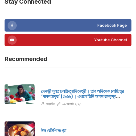
Stay Connected
Facebook Page
Youtube Channel
Recommended
দেবশ্রী মূলত চলচ্চিত্রাভিনেত্রী। তার অভিষেক চলচ্চিত্র
‘পাগল ঠাকুর’ (১৯৬৬)। এখানে তিনি অনাথ রামকৃষ্ণ
পরমহংসের ভূমিকায় অভিনয় করেছিলেন। তবে তিনি প্রধান
অন্যদিন
০৯ অগাস্ট ২০২১
চরিত্রে প্রথম অভিনয় করেন ‘নদী থেকে সাগর’ (১৯৭৮)-এ।
ঈদ রেসিপি সংখ্যা