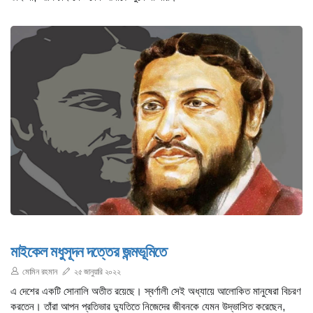
মাইকেল মধুসূদন দত্তের জন্মভূমিতে
মোমিন রহমান
২৫ জানুয়ারি ২০২২
এ দেশের একটি সোনালি অতীত রয়েছে। স্বর্ণালী সেই অধ্যায়ে আলোকিত মানুষেরা বিচরণ
করতেন। তাঁরা আপন প্রতিভার দ্যুতিতে নিজেদের জীবনকে যেমন উদ্ভাসিত করেছেন,