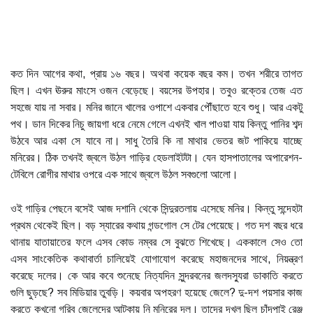
কত দিন আগের কথা, প্রায় ১৬ বছর। অথবা কয়েক বছর কম। তখন শরীরে তাগত
ছিল। এখন ঊরুর মাংসে ওজন বেড়েছে। বয়সের উপহার। তবুও রক্তের তেজ এত
সহজে যায় না সবার। মনির জানে খালের ওপাশে একবার পৌঁছাতে হবে শুধু। আর একটু
পথ। ডান দিকের নিচু জায়গা ধরে নেমে গেলে এখনই খাল পাওয়া যায় কিন্তু পানির শব্দ
উঠবে আর একা সে যাবে না। সাধু তৈরি কি না মাথার ভেতর জট পাকিয়ে যাচ্ছে
মনিরের। ঠিক তখনই জ্বলে উঠল গাড়ির হেডলাইটটা। যেন হাসপাতালের অপারেশন-
টেবিলে রোগীর মাথার ওপরে এক সাথে জ্বলে উঠল সবগুলো আলো।
ওই গাড়ির পেছনে বসেই আজ দশানি থেকে সিন্দুরতলায় এসেছে মনির। কিন্তু সন্দেহটা
প্রথম থেকেই ছিল। বড় স্যারের কথায় গন্ডগোল সে টের পেয়েছে। গত দশ বছর ধরে
থানায় যাতায়াতের ফলে এসব কোড নম্বর সে বুঝতে শিখেছে। এককালে সেও তো
এসব সাংকেতিক কথাবার্তা চালিয়েই যোগাযোগ করেছে মহাজনদের সাথে, নিয়ন্ত্রণ
করেছে দলের। কে আর কবে শুনেছে নিত্যদিন সুন্দরবনের জলদস্যুরা ডাকাতি করতে
গুলি ছুড়ছে? সব মিডিয়ার তুবড়ি। কয়বার অপহরণ হয়েছে জেলে? দু-দশ পয়সার কাজ
করতে কখনো গরিব জেলেদের আটকায় নি মনিরের দল। তাদের দখল ছিল চাঁদপাই রেঞ্জ