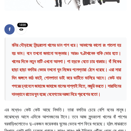
1498
মনির দৌড়াচ্ছে সিন্দুরতলা খালের ডান পাশ ধরে। আকাশের কালো রং পাতলা হয়
হয় ভাব। বনে তখনো জমানো অন্ধকার। আরও ঘণ্টাখানেক বাকি ভোর হতে।
খালের দিকে নতুন মাটি এখনো আলগা। পা হড়কে যেতে চায় বারবার। বাঁ দিকের
ছাড়া ছাড়া বসতির ভেতর তখনো ঘুম নিজের পলেস্তারা ঠেসে ধরেছে। এরা সারা
দিন জঙ্গলে কাঠ কাটে, গোলপাতা ডাই করে ভাটিতে ভাসিয়ে আনে। কেউ যায়
পশরের চ্যানেলে জাহাজে জাহাজে মালের সাপ্লাই দিতে, মজুরি করতে। সারাদিনের
দানধ্যানে রাতের ঘুম হচ্ছে বেহেশতের দরজা দিয়ে প্রবেশের মতো।
এর মধ্যেও কেউ কেউ আছে নিশুতি। তারা বসতির চেয়ে বেশি বনের মানুষ।
মাঝেমধ্যে আসে এদিকে আপনজনের টানে। তবে আজ সুন্দরতলা খালের বাঁ পাশের
ঘরবাড়িগুলোতেও দু-একজন কয়েকবার ঘুমের ভেতর পাশ ফিরে শুয়েছে। হঠাৎ মাঝরাতে
নিঃশব্দে একটা গাড়ি ঢুকেছে গ্রামে। কারও কারও ষষ্ঠ ইন্দ্রিয়ে পৌঁছে গেছে সে খবর।