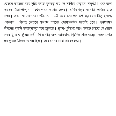
ভেতরে ফাতেমা আর নুরির কাছে কুঁকড়ে যায় বন দাপিয়ে বেড়ানো মানুষটা। শুরু হলো
আরেক টানাপোড়েন। যখন-তখন থানায় তলব। চাহিবামাত্র আসামি হাজির হতে
বাধ্য। এখন সে গোপনে সাক্ষীদাতা। এই করে করে গত দশ বছরে সে থিতু হয়েছে
একরকম। কিন্তু ভেতরে ক্ষরণটা পশরের জোয়ারভাটার মতোই চলে। ইনফরমার
জীবনের গ্লানি ভারাক্রান্ত করে তুলেছে। র‌্যাব-পুলিশের সাথে চলতে চলতে সে জেনে
গেছে টু-ও ও-টু এর অর্থ। বিয়ে বাড়ি হলো অভিযান, থ্রিপিছ মানে অস্ত্র। এমন কোড
ল্যাঙ্গুয়েজ নিজের দলেও ছিল। তবে সেসব ভাষা আরেকরকম।