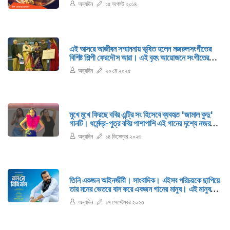
অন্যদিন
১৫ অগাস্ট ২০১৪
এই আসরে আজীবন সম্মাননায় ভূষিত হলেন নজরুলসংগীতের
বিশিষ্ট শিল্পী ফেরদৌস আরা। এই বৃহৎ আয়োজনে সংগীতের
১৯টি ক্যাটাগরিতে পুরস্কার প্রদান করা হয়।
অন্যদিন
২০ মে ২০২৫
মুখে মুখে ফিরছে ববির এন্ট্রি সং হিসেবে ব্যবহৃত 'জামাল কুদু'
গানটি। ধর্মেন্দ্র-পুত্র ববির পাশাপাশি এই গানের দৃশ্যে নজর
কেড়েছেন এক অভিনেত্রী। তাঁকে নিয়ে এখন আলোচনা
অন্যদিন
১৪ ডিসেম্বর ২০২৩
সর্বত্র। কে এই অভিনেত্রী? তাঁর আসল পরিচয়ই বা কী?
তিনি একজন আইনজীবী। সাংবাদিক। এইসব পরিচয়কে ছাপিয়ে
তার মনের ভেতরে বাস করে একজন গানের মানুষ। এই মানুষটি
ভালো তবলা বাজান। গান লিখেন। সুরারোপ করেন। নাম
অন্যদিন
১৭ সেপ্টেম্বর ২০২৩
আজমল হোসেন দিশারী।