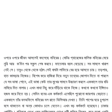
ওপরে ওপরে জীবন আসলেই বদলেছে মনিরের। মোটর গ্যারেজের মালিক মনিরের মেয়ে
নুরি আর ক’দিন পর স্কুল শেষ করবে। ফাতেমার বয়স বেড়েছে। সব সামলে খারাপ
নেই সে। তবুও থেকে থেকে হঠাৎ সেই বাঘটা লাফিয়ে বের হয়ে আসতে চায়। তড়পায়,
হাত কামড়ায় নিজের। বিশেষ করে হাজিরা দিয়ে নতুন তথ্যের জোগান দিতে না পারলে
যে সব ভাষা শোনে, এই ভাষা কেউ তার মুখের সামনে উচ্চারণ করলে এককালে তার বডি
নামিয়ে দিত নালায়। এখন মাথা নিচু করে দাঁড়িয়ে থাকে নিজে। কখনো কখনো ইঙ্গিতও
হজম করে নিতে হয়। সেদিন বনের এক কর্মকর্তা এসেছিল পুরোনো জায়গায় বেড়াতে।
এককালে তাঁর বনঅফিসে মনিরের দল রাতে ভিসিআর দেখত। তিনি পাশের ঘরে চুপচাপ
বসে থাকতেন বা অন্য কোথাও চলে যেতেন। এখন বড় কর্মকর্তা হয়েছেন। ঢাকায়
পোস্টিং। মনিরকে দেখে এমন তাচ্ছিল্যের চোখে দৃষ্টি সরিয়ে নিলেন, মনে হলো একটা