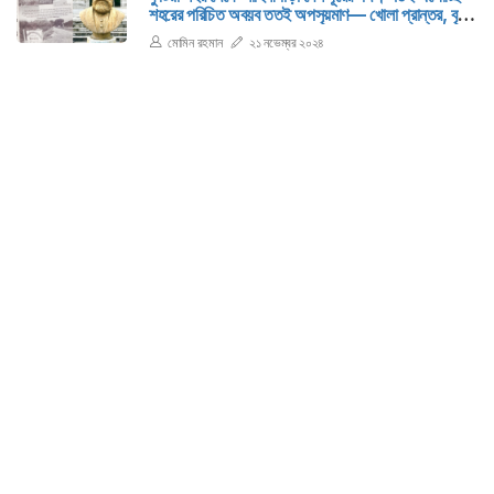
শহরের পরিচিত অবয়ব ততই অপসৃয়মাণ— খোলা প্রান্তর, বৃক্ষ
আর সবুজের রাজ্যে প্রবেশ করছি।
মোমিন রহমান
২১ নভেম্বর ২০২৪