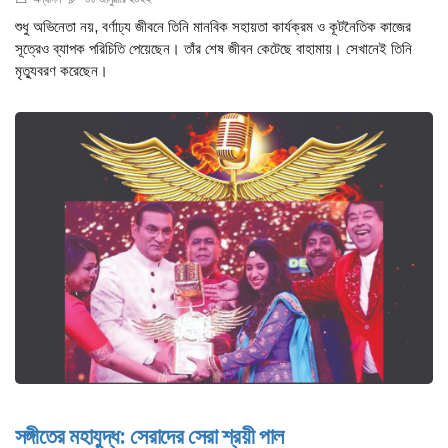
শুধু অভিনেতা নয়, বর্ণাঢ্য জীবনে তিনি মানবিক সহায়তা কার্যক্রম ও কূটনৈতিক কাজের
সূত্রেও ব্যাপক পরিচিতি পেয়েছেন। তাঁর শেষ জীবন কেটেছে বাহামায়। সেখানেই তিনি
মৃত্যুবরণ করেছেন।
সঙ্গীতের মহাযুদ্ধ: সেরাদের সেরা শ্রয়ী পাল