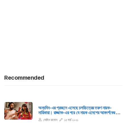
Recommended
অন্যদিন-এর প্রচ্ছদে এসেছে চলচ্চিত্রের তরুণ নায়ক-
নায়িকারা। রাজ্জাক-এর পরে যে নায়ক এদেশের আমদর্শকের মাঝে
ক্রেজ সৃষ্টি করেছিলেন তিনি সালমান শাহ। তার আকস্মিক
মোমিন রহমান
১৫ মার্চ ২০২১
মৃত্যুতে অন্যদিন-এ ঠাঁই পায় প্রচ্ছদ রচনা—‘এ কি করলে তুমি
সালমান’।