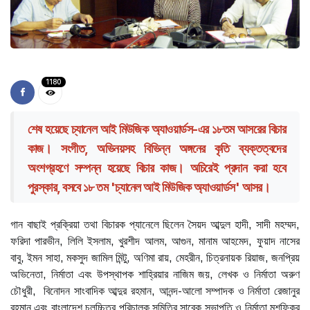
1180
শেষ হয়েছে চ্যানেল আই মিউজিক অ্যাওয়ার্ডস-এর ১৮তম আসরের বিচার
কাজ। সংগীত, অভিনয়সহ বিভিন্ন অঙ্গনের কৃতি ব্যক্তত্বদের
অংশগ্রহণে সম্পন্ন হয়েছে বিচার কাজ। অচিরেই প্রদান করা হবে
পুরস্কার, বসবে ১৮ তম 'চ্যানেল আই মিউজিক অ্যাওয়ার্ডস' আসর।
গান বাছাই প্রক্রিয়া তথা বিচারক প্যানেলে ছিলেন সৈয়দ আব্দুল হাদী, সাদী মহম্মদ,
ফরিদা পারভীন, লিলি ইসলাম, খুরশীদ আলম, আগুন, মানাম আহমেদ, ফুয়াদ নাসের
বাবু, ইমন সাহা, মকসুদ জামিল মিন্টু, অণিমা রায়, মেহরীন, চিত্রনায়ক রিয়াজ, জনপ্রিয়
অভিনেতা, নির্মাতা এবং উপস্থাপক শাহ্রিয়ার নাজিম জয়, লেখক ও নির্মাতা অরুণ
চৌধুরী, বিনোদন সাংবাদিক আব্দুর রহমান, আনন্দ-আলো সম্পাদক ও নির্মাতা রেজানুর
রহমান এবং বাংলাদেশ চলচ্চিত্র পরিচালক সমিতির সাবেক সভাপতি ও নির্মাতা মুশফিকুর