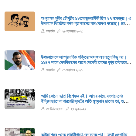
অধ্যাপক মুনীর চৌধুরীর ৯৮তম জন্মবার্ষিকী ছিল ২৭ নভেম্বর। এ
উপলক্ষে থিয়েটার পদক প্রাপকদের নাম ঘোষণা করেছে। চলতি
বছর 'মুনীর চৌধুরী সম্মাননা' পাচ্ছেন কামালউদ্দিন নীলু।
অন্যদিন
২৮ নভেম্বর ২০২৩
অন্যদিকে ‌'মোহাম্মদ জাকারিয়া স্মৃতিপদক' পাচ্ছেন তরুণ
নির্দেশক বাকার বকুল।
উপমহাদেশে সাম্প্রদায়িক শক্তির আস্ফালন নতুন কিছু নয়।
১৯৪৭ সালে দেশবিভাগের আগে থেকেই তাদের ঘৃণ্য তৎপরতা
শুরু হয়েছিল। এতে নানা সময়ে রক্ত ঝরেছে মানুষের। ব্যথিত
অন্যদিন
৩১ অক্টোবর ২০২১
হয়েছে উদার মানবতাবাদী মানুষেরা।
আমি কোনো ছাতা বিশেষজ্ঞ নই। আমার কাছে বাংলাদেশের
ইদ্রিস ছাতা যা বারবেরি ব্রুটের অতি মূল্যবান ছাতাও তা, তবে
সেই ছাতার দাম জেনে সেদিন আমি চমকে উঠেছিলাম। সেই
তানকিউল হাসান
২৭ জুন ২০২২
মহামূল্যবান ছাতার দাম ছিল দু’শ নব্বই ডলার। এর কোনো মানে
হয়?
কুষ্টিয়া শহর থেকে লাহিনীপাড়া বেশ দূরের পথ। যতই এগোচ্ছি