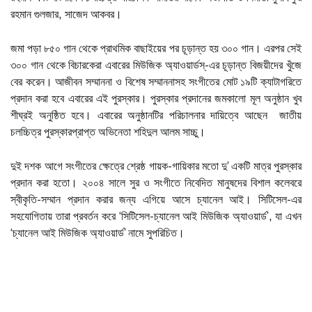
রহমান গুলজার, সাজেদ আকবর।
জমা পড়া ৮৫০ গান থেকে প্রাথমিক বাছাইয়ের পর চূড়ান্ত হয় ৩০০ গান। এরপর সেই
৩০০ গান থেকে বিচারকেরা এবারের মিউজিক অ্যাওয়ার্ডস্-এর চূড়ান্ত বিজয়ীদের খুঁজে
বের করেন। আজীবন সম্মাননা ও বিশেষ সম্মাননাসহ সংগীতের মোট ১৯টি ক্যাটাগরিতে
প্রদান করা হবে এবারের এই পুরস্কার। পুরস্কার প্রদানের জমকালো মূল অনুষ্ঠান খুব
শীঘ্রই অনুষ্ঠিত হবে। এবারের অনুষ্ঠানটির পরিচালনার দায়িত্বে আছেন জাতীয়
চলচ্চিত্র পুরস্কারপ্রাপ্ত অভিনেতা শহিদুল আলম সাচ্চু।
দুই দশক আগে সংগীতের ক্ষেত্রে শ্রেষ্ঠ গায়ক-গায়িকার মতো দু’ একটি মাত্র পুরস্কার
প্রদান করা হতো। ২০০৪ সালে সুর ও সংগীতে নিবেদিত মানুষদের বিশাল কলেবরে
স্বীকৃতি-সম্মান প্রদান করার জন্য এগিয়ে আসে চ্যানেল আই। সিটিসেল-এর
সহযোগিতায় তারা প্রবর্তন করে ‘সিটিসেল-চ্যানেল আই মিউজিক অ্যাওয়ার্ড’, যা এখন
‘চ্যানেল আই মিউজিক অ্যাওয়ার্ড’ নামে সুপরিচিত।