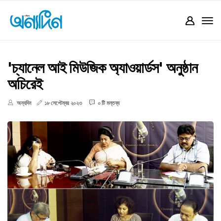
'চ্যানেল আই মিউজিক অ্যাওয়ার্ডস' অনুষ্ঠান
অচিরেই
অন্যদিন
১৮ সেপ্টেম্বর ২০২৩
০ টি মন্তব্য