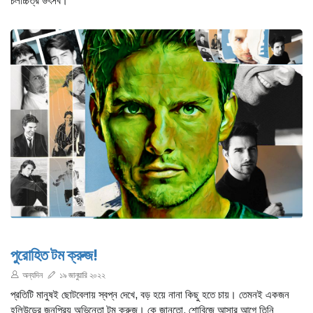
চলচ্চিত্র উৎসব।
পুরোহিত টম ক্রুজ!
অন্যদিন
১৯ জানুয়ারি ২০২২
প্রতিটি মানুষই ছোটবেলায় স্বপ্ন দেখে, বড় হয়ে নানা কিছু হতে চায়। তেমনই একজন
হলিউডের জনপ্রিয় অভিনেতা টম ক্রুজ। কে জানতো, শোবিজে আসার আগে তিনি