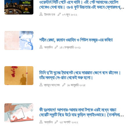
ওয়েস্টার্ন সিটি গেটে এসে থামি। এই গেট আমাদের হোটেল
থেকেও দেখা যায়। ৩৮৪ ফুট উচ্চতার এই ভবনে ফ্লোরসংখ্যা
৩৫টি। ‘জেনেক্স টাওয়ার’ নামে পরিচিত এই ভবনটি আধুনিক
ইমদাদ হক
০৭ জুন ২০২২
স্থাপত্যশিল্পের এক অনন্য নিদর্শন। যদিও বিশ্বের শীর্ষ ১০-এর
তালিকায় নাম নেই এই ভবনের।
শহীন রেজা, রহমান ওয়াহিদ ও শিউল মনজুর-এর কবিতা
অন্যদিন
১৪ ফেব্রুয়ারি ২০২১
তিনি দু’টা ঘুমের ট্যাবলেট খেয়ে সারারাত জেগে বসে রইলেন।
তাঁর সমস্যা সে-রাত থেকেই শুরু হলো।
হুমায়ূন আহমেদ
১৬ জানুয়ারি ২০১৫
কী দুঃসাহস! আপনার-আমার মাথা টপকে এরই মধ্যে বাচ্চা
মেয়েটি স্কুটি নিয়ে উঠে যায় কুড়িল ফ্লাইওভারে। (তসলিমা
নাসরিনের মতো) সেও কি-না ভাবছে, দুনিয়াটাকে ভড়কে দেবে!
অন্যদিন
২৫ অগাস্ট ২০২২
দেবেই তো। দেবেই তো। একশবার দেবে।