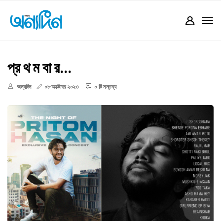
প্র থ ম বা র...
অন্যদিন
০৮ অক্টোবর ২০২৩
০ টি মন্তব্য