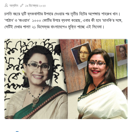
অন্যদিন
১৯ ডিসেম্বর ২০২৩
চলতি বছরে দুটি ব্লকবাস্টার উপহার দেওয়ার পর তৃতীয় হিটের অপেক্ষায় শাহরুখ খান।
‘পাঠান’ ও ‘জওয়ান’ ১০০০ কোটির উপরে ব্যবসা করেছে, এবার কী হবে ‘ডানকি’র সঙ্গে,
সেটিই দেখার পালা! ২১ ডিসেম্বর বাংলাদেশেও মুক্তি পাচ্ছে এই সিনেমা।