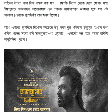
দর্শকের উপচে পড়া ভিড় লক্ষ্য করা যায়। এমনকি বিদেশ থেকে দেশে ফেরার সময়
বিমানবন্দরে ভক্তদের ভালোবাসায় এক প্রকার নাস্তানাবুদ অবস্থা হয়ে যায় এই
তারকার।এবারের জন্মদিনটা তার জন্য বিশেষ।
কারণ এবারের জন্মদিনে বিশ্বের সবচেয়ে উঁচু ভবন বুর্জ খলিফায় উন্মুক্ত হওয়ার কথা
শাকিব খানের ঈদের ছবি ‘রাজকুমার’-এর ট্রেলার। এভাবেই শুরু হতে যাচ্ছে ছবিটির
আনুষ্ঠানিক প্রচার।