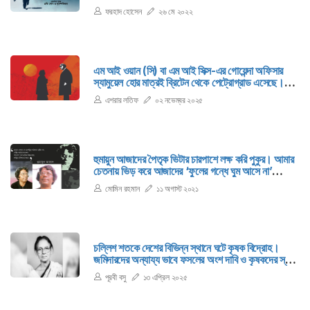
না। কিন্তু তবু সে অপেক্ষা করল এবং মাঝেমাঝেই ইমেইল খুলে
ফরহাদ হোসেন
২৬ মে ২০২২
দেখল। তারও একদিন পর সিমির উত্তর এল।
এম আই ওয়ান (সি) বা এম আই সিক্স-এর গোয়েন্দা অফিসার
স্যামুয়েল হোর মাত্রই ব্রিটেন থেকে পেট্রোগ্রাড এসেছে।
স্যামুয়েল এখন পুরো রাশিয়ার ব্রিটিশ গোয়েন্দা প্রধান।
এশরার লতিফ
০২ নভেম্বর ২০২৫
হুমায়ুন আজাদের পৈতৃক ভিটার চারপাশে লক্ষ করি পুকুর। আমার
চেতনায় ভিড় করে আজাদের ‘ফুলের গন্ধে ঘুম আসে না’
গ্রন্থের দুটি বাক্য: ‘আমাদের বাড়িটি পুকুর দিয়ে ঘেরা। তার
মোমিন রহমান
১১ অগাস্ট ২০২১
পায়ের নিচে সারাক্ষণ ঝুমঝুম করে বাজে পানির নূপুর।’
চল্লিশ শতকে দেশের বিভিন্ন স্থানে ঘটে কৃষক বিদ্রোহ।
জমিদারদের অন্যায্য ভাবে ফসলের অংশ দাবি ও কৃষকদের স্বার্থ
রক্ষার জন্যে কৃষকদের সঙ্ঘবদ্ধ করতে থাকেন বামপন্থী
পূরবী বসু
১৩ এপ্রিল ২০২৫
রাজনৈতিক নেতারা, যেমন ময়মনসিং অঞ্চলে মনি সিং, উত্তরবঙ্গে
রানীমা ইলা মিত্র ও তাঁর স্বামী।