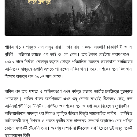
শাকিব খানের প্রকৃত নাম মাসুদ রানা। তার বাবা একজন সরকারি চাকরিজীবী ও মা
গৃহিণী। পরিবারে রয়েছে এক ভাই ও এক বোন। তার শৈশব কেটেছে নারায়ণগঞ্জে।
১৯৯৯ সালে নির্মাতা সোহানুর রহমান সোহান পরিচালিত ‘অনন্ত ভালোবাসা’ চলচ্চিত্রে
অভিনয়ের মাধ্যমে রূপালি জগতে পা রাখেন শাকিব খান। তবে, দর্শকের মনে ‘কিং খান’
হিসেবে রাজত্ব পান ২০০৭ সাল থেকে।
শাকিব খান তার দক্ষতা ও অভিনয়গুণে এখন পর্যন্ত চারবার জাতীয় চলচ্চিত্র পুরস্কার
পেয়েছেন। শাকিব খানের জনপ্রিয়তা এখন শুধু দেশের মধ্যেই সীমাবদ্ধ নেই, দক্ষ
অভিনয়শৈলী দিয়ে টালিউড, বলিউডেও দর্শকের মনে জায়গা করে নিয়েছেন সুপারস্টার।
অভিনয়জীবনে সাফল্য ধরা দিলেও ব্যক্তি জীবনে কিছুটা সমালোচিত শাকিব। ঢালিউড
অভিনেত্রী অপু বিশ্বাস ও শবনম বুবলীর সঙ্গে দাম্পত্য সম্পর্কে জড়ালেও শেষ পর্যন্ত
কোনো সম্পর্কই টেকেনি তার। অবশ্য সম্পর্ক না টিকলেও বাবা হিসেবে দুই সন্তানকেই
ভালোবাসেন তিনি।