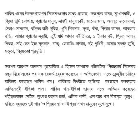
শাকিব খানের উল্লেখযোগ্য সিনেমাগুলোর মধ্যে রয়েছে- স্বপ্নের বাসর, মুখোশধারী, ও
প্রিয়া তুমি কোথায়, প্রাণের মানুষ, সাহসী মানুষ চাই, জানের জান, অনন্ত ভালোবাসা,
ঠেকাও মাস্তান, বস্তির রানী সুরিয়া, খুনি শিকদার, সুভা, বাঁধা, পিতার আসন, ডাক্তার
বাড়ি, আমার প্রাণের স্বামী, তুই যদি আমার হইতি রে, ১ টাকার বউ, প্রিয়া আমার
প্রিয়া, মাই নেম ইজ সুলতান, চাচ্চু, ডেয়ারিং লাভার, দুই পৃথিবী, আমার স্বপ্ন তুমি,
সত্তা, প্রিয়তমা প্রভৃতি।
সবশেষ আরশাদ আদনান প্রযোজিত ও হিমেল আশরাফ পরিচালিত ‘প্রিয়তমা’ সিনেমার
মধ্য দিয়ে একের পর এক রেকর্ড ব্রেক করেছেন এ অভিনেতা। এতে কেন্দ্রীয় চরিত্র
অভিনয় করেছেন শাকিব খান। শাকিবের বিপরীতে অভিনয় করেছেন কলকাতার
অভিনেত্রী ইধিকা পাল। শাকিব খান-ইধিকা ছাড়াও এতে অভিনয় করেছেন
শহীদুজ্জামান সেলিম, লুৎফর রহমান জর্জ, এলিনা শাম্মী, এল আর খান সীমান্ত প্রমুখ।
ছবিতে ব্যবহৃত দুই গান ‘ও প্রিয়তমা’ ও ‘ঈশ্বর’ এখন মানুষের মুখে মুখে।