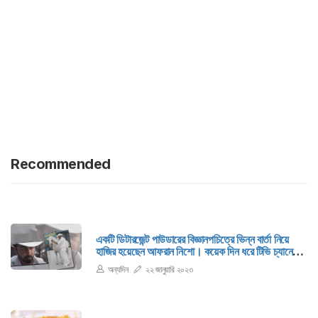
Recommended
একটি ডিটারজেন্ট পাউডারের বিজ্ঞানপচিত্রে ভিন্ন বার্তা নিয়ে
হাজির হয়েছেন আফরান নিশো। কয়েক দিন ধরে টিভি চ্যানেল ও
সামাজিক যোগাযোগ মাধ্যমে বিজ্ঞাপনচিত্রটি নিয়ে ইতিবাচক
অন্যদিন
২২ জানুয়ারি ২০২৩
আলোচনা হচ্ছে। নিশোর ভক্তকুল ছাড়াও সাধারন দর্শকরা এর
প্রশংসা করছেন।