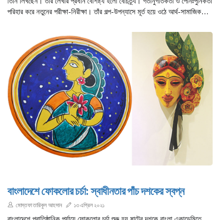
তিনি লিখছেন। তাঁর লেখার প্রধান বৈশিষ্ট্য হলো বৈচিত্র্য। গতানুগতিকতা ও পৌনঃপুনিকতা
পরিহার করে নতুনের পরীক্ষা-নিরীক্ষা। তাঁর গল্প-উপন্যাসে মূর্ত হয়ে ওঠে আর্থ-সামাজিক
রাজনৈতিক বিষয়-আশয়, মানুষের যাপিত জীবন, প্রেম ইত্যাদি।
বাংলাদেশে ফোকলোর চর্চা: স্বাধীনতার পাঁচ দশকের স্বপ্ন
মোস্তফা তারিকুল আহসান
১৩ এপ্রিল ২০২১
বাংলাদেশে প্রাতিষ্ঠানিক পর্যায়ে ফোকলোর চর্চা শুরু হয় ষাটের দশকে বাংলা একাডেমিতে