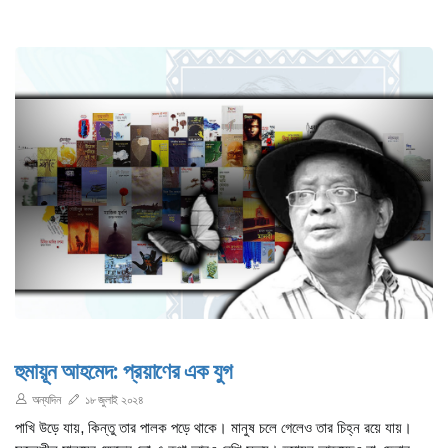
হুমায়ূন আহমেদ: প্রয়াণের এক যুগ
অন্যদিন
১৮ জুলাই ২০২৪
পাখি উড়ে যায়, কিন্তু তার পালক পড়ে থাকে। মানুষ চলে গেলেও তার চিহ্ন রয়ে যায়।