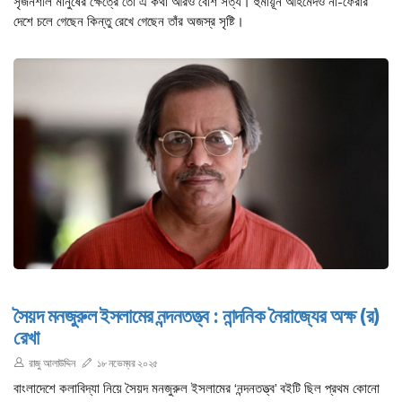
সৃজনশীল মানুষের ক্ষেত্রে তো এ কথা আরও বেশি সত্য। হুমায়ূন আহমেদও না-ফেরার
দেশে চলে গেছেন কিন্তু রেখে গেছেন তাঁর অজস্র সৃষ্টি।
সৈয়দ মনজুরুল ইসলামের নন্দনতত্ত্ব : নান্দনিক নৈরাজ্যের অক্ষ (র)
রেখা
রাজু আলাউদ্দিন
১৮ নভেম্বর ২০২৫
বাংলাদেশে কলাবিদ্যা নিয়ে সৈয়দ মনজুরুল ইসলামের ‘নন্দনতত্ত্ব’ বইটি ছিল প্রথম কোনো