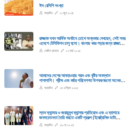
ঈদ রেসিপি সংখ্যা
অন্যদিন
০১ জুন ২০১৪
রাজ্জাক যখন আর্থিক অনটনে চোখে অন্ধকার দেখছেন, সেই সময়
এদেশে টেলিভিশন চালু হলো। বাংলায় খবর পড়ার জন্য রাজ্জাক
অডিশন দিলেন এবং পাসও করলেন।
মোমিন রহমান
০২ মার্চ ২০২৫
আমাদের দেশের আবহাওয়ায় গরম এবং বৃষ্টির অবস্থান
পাশাপাশি। গ্রীষ্ম এবং বর্ষার পরিবেশগত উপকরণগুলো অনেক
সময়েই একাকার হয়ে মিশে থাকে।
অন্যদিন
২৪ এপ্রিল ২০২৫
স্তন ক্যান্সার ও জরায়ুমুখ ক্যান্সার প্রতিরোধ এবং এ ব্যাপারে
জনসচেতনতা তৈরি করতে একটি প্রকল্প (ইলেক্ট্রনিক ডাটা
ট্রাকিংসহ জনসংখ্যাভিত্তিক জরায়ুমুখ ও স্তন ক্যান্সার নির্ণয়
অন্যদিন
২৯ মে ২০২৪
কর্মসূচি বা ইপিসিবিসিএসপি) হাতে নিয়েছে বঙ্গবন্ধু শেখ মুজিব