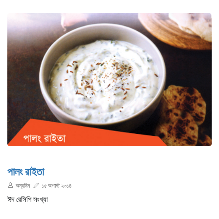
পালং রাইতা
অন্যদিন
১৫ অগাস্ট ২০১৪
ঈদ রেসিপি সংখ্যা