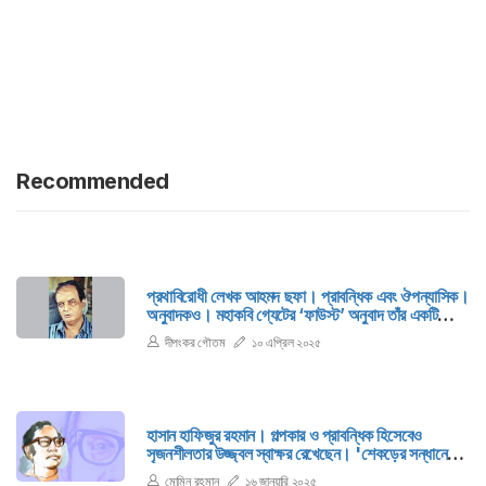
Recommended
প্রথাবিরোধী লেখক আহমদ ছফা। প্রাবন্ধিক এবং ঔপন্যাসিক।
অনুবাদকও। মহাকবি গ্যেটের ‘ফাউস্ট’ অনুবাদ তাঁর একটি
উল্লেখযোগ্য কাজ।
দীপংকর গৌতম
১০ এপ্রিল ২০২৫
হাসান হাফিজুর রহমান। গল্পকার ও প্রাবন্ধিক হিসেবেও
সৃজনশীলতার উজ্জ্বল স্বাক্ষর রেখেছেন। 'শেকড়ের সন্ধানে'
বিভাগে তুলে ধরা হলো হাসান হাফিজুর রহমানের জীবন ও
মোমিন রহমান
১৬ জানুয়ারি ২০২৫