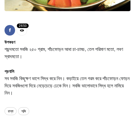
2650
উপকরণ
পছন্দমতাে সবজি ২৫০ গ্রাম, পাঁচফোড়ন আধা চা-চামচ, তেল পরিমাণ মতো, লবণ
স্বাদমতাে।
প্রণালি
সব সবজি কিছুক্ষণ ভাপে সিদ্ধ করে নিন। কড়াইয়ে তেল গরম করে পাঁচফোড়ন ফোড়ন
দিয়ে সবজিগুলাে দিয়ে নেড়েচেড়ে ঢেকে দিন। সবজি ভালােভাবে সিদ্ধ হলে নামিয়ে
নিন।
রান্না
সব্জি