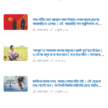
জন্মভূমির কথা।
গদর পার্টির নেতা হরদয়াল আজ বিখ্যাত লেখক জ্যাক লন্ডনের
খামারবাড়িতে এসেছে। এই খামারবাড়ি সান ফ্রান্সিসকো থেকে
পঞ্চাশ মাইল উত্তরে, গ্লেন এলেনে।
এশরার লতিফ
২১ জুলাই ২০২৫
‘মনপুরা’তে আবহমান বাংলার মানুষের প্রেমই মূর্ত হয়ে উঠেছে।
এ দেশের মানুষ হা হা করে হাসে। হু হু করে কাঁদে। তাদেরকে
তাড়িত করে আবেগ। তাদের সঙ্গে সুন্দর প্রেমই এ ছবিটিতে
মোমিন রহমান
১৫ মে ২০২১
পরিস্ফুটিত।
জাহিদের মাথায় তখন, আমার সোনার হরিণ চাই। এই মেয়েকে
তার পেতেই হবে। সব ইকরি মিকরি চামচিকরি ছেড়ে জাহিদ
হিমানীর পেছনে লেগে রইল তো রইলই। দেখা যেত সে মণ্ডপে
এশরার লতিফ
০৫ জুলাই ২০২২
গিয়ে কখন হিমানী আসবে সেই অপেক্ষায় বসে আছে।