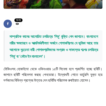
1913
সাম্প্রতিক কালের আলোচিত চলচ্চিত্র ‘শিমু’ মুক্তি পেল জাপানে। বাংলাদেশে
নারীর ক্ষমতায়নে ও আত্মনির্ভরশীলতা অর্জনে পোশাকশিল্পের যে ভূমিকা আছে তার
আলোকে দৃঢ়চেতা নারী পোশাকশ্রমিকদের সংগ্রাম ও সাফল্যের গল্পের চলচ্চিত্র
‘শিমু’ বা ‘মেইড ইন বাংলাদেশ’।
টোকিওসহ হোকাইদো থেকে ওকিনওয়ার ১৫টি সিনেমা হলে প্রদর্শিত হচ্ছে ছবিটি।
জাপানে ছবিটি পরিবেশনা করছে পেনডোরা। উদ্বোধনী শোতে ভার্চুয়লি যুক্ত হয়ে
দর্শকদের বিভিন্ন প্রশ্নের উত্তর দেন ছবিটির পরিচালক রুবাইয়াত হোসেন।