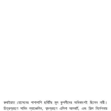
রুবাইয়াত হোসেনের পাশাপাশি ছবিটির মূল কুশলীদের অধিকাংশই ছিলেন নারী।
চিত্রগ্রহণে সাবিন ল্যাঞ্চেলিন, শব্দগ্রহণে এলিশা আলবার্ট, এবং শিল্প নির্দেশনায়