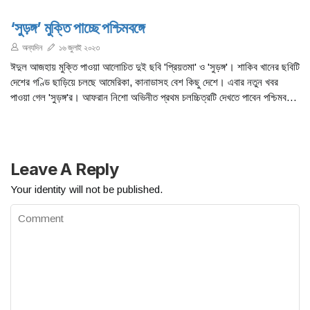
‘সুড়ঙ্গ’ মুক্তি পাচ্ছে পশ্চিমবঙ্গে
অন্যদিন
১৬ জুলাই ২০২৩
ঈদুল আজহায় মুক্তি পাওয়া আলোচিত দুই ছবি 'প্রিয়তমা' ও 'সুড়ঙ্গ'। শাকিব খানের ছবিটি
দেশের গণ্ডি ছাড়িয়ে চলছে আমেরিকা, কানাডাসহ বেশ কিছু দেশে। এবার নতুন খবর
পাওয়া গেল 'সুড়ঙ্গ'র। আফরান নিশো অভিনীত প্রথম চলচ্চিত্রটি দেখতে পাবেন পশ্চিমবঙ্গের
দর্শক।
Leave A Reply
Your identity will not be published.