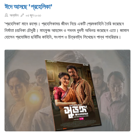
ঈদে আসছে 'প্রহেলিকা'
অন্যদিন
০৫ জুন ২০২৩
'প্রহেলিকা' মানে রহস্য। প্রহেলিকাময় জীবন নিয়ে একটি প্রেমকাহিনি তৈরি করেছেন
নির্মাতা চয়নিকা চৌধুরী। মাহফুজ আহমেদ ও শবনম বুবলী অভিনয় করেছেন এতে। জামাল
হোসেন প্রযোজিত ছবিটির কাহিনি, সংলাপ ও চিত্রনাট্য লিখেছেন পান্থ শাহরিয়ার।