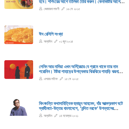
হবে। শপিংয়ের আগে তালিকা তৈরি করুন। কেনাকাটার আগে
দেখে নিন আপনার কী কী আছে এবং কী কী না কিনলেই নয়।
জোবায়দা লাবণী
১৬ মে ২০১৫
ঈদ রেসিপি সংখ্যা
অন্যদিন
০১ জুন ২০১৪
লেনিন আর নাদিয়া এখন অস্ট্রিয়ার যে গ্রামে থাকে তার নাম
পরোনিন। টাটরা পাহাড়ের উপত্যকায় ঝিরঝিরে পাহাড়ি ঝরনা
ঘেরা, উঁচু নিচু পথঘাট ছাওয়া ছবির মতো সুন্দর গ্রাম।
এশরার লতিফ
১৫ মে ২০২৫
কিংবদন্তি কথাসাহিত্যিক হুমায়ূন আহমেদ, যাঁর আত্মপ্রকাশ ঘটে
স্বাধীনতা-উত্তর বাংলাদেশে, ‘নন্দিত নরকে’ উপন্যাসের
মাধ্যমে। পরের চার দশক আপন সৃষ্টিশীলতায় আচ্ছন্ন রেখেছেন
অন্যদিন
১৪ নভেম্বর ২০২১
কোটি বাঙালিকে।