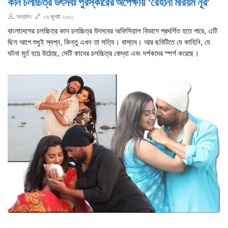
কান চলচ্চিত্র উৎসবঃ পুরস্কারের অপেক্ষায় ‘রেহানা মরিয়ম নূর’
অন্যদিন
০৯ জুলাই ২০২১
বাংলাদেশের চলচ্চিত্র কান চলচ্চিত্র উৎসবের অফিসিয়াল বিভাগে প্রদর্শিত হতে পারে, এটি
ছিল আগে শুধুই স্বপ্ন, কিন্তু এখন তা সত্যি। বাস্তব। আর ছবিটিতে যে কাহিনি, যে
ঘটনা মূর্ত হয়ে উঠেছে, সেটি কানের চলচ্চিত্র বোদ্ধা এবং দর্শকদের স্পর্শ করেছে।