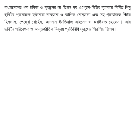
বাংলাদেশের খনা টকিজ ও ফ্রান্সের লা ফিল্মস দ্য এপ্রেস-মিডির ব্যানারে নির্মিত শিমু
ছবিটির প্রযোজক ফ্রঁসোয়া দক্তেমা ও আশিক মোস্তফা এবং সহ-প্রযোজক পিটার
হিলডাল, পেদ্রো বোর্হেস, আদনান ইমতিয়াজ আহমেদ ও রুবাইয়াত হোসেন। আর
ছবিটির পরিবেশনা ও আন্তর্জাতিক বিক্রয় প্রতিনিধি ফ্রান্সের পিরামিড ফিল্মস।