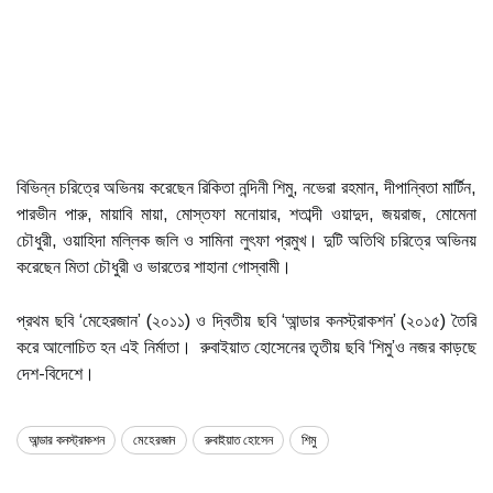
বিভিন্ন চরিত্রে অভিনয় করেছেন রিকিতা নন্দিনী শিমু, নভেরা রহমান, দীপান্বিতা মার্টিন,
পারভীন পারু, মায়াবি মায়া, মোস্তফা মনোয়ার, শতাব্দী ওয়াদুদ, জয়রাজ, মোমেনা
চৌধুরী, ওয়াহিদা মল্লিক জলি ও সামিনা লুৎফা প্রমুখ। দুটি অতিথি চরিত্রে অভিনয়
করেছেন মিতা চৌধুরী ও ভারতের শাহানা গোস্বামী।
প্রথম ছবি ‘মেহেরজান’ (২০১১) ও দ্বিতীয় ছবি ‘আন্ডার কনস্ট্রাকশন’ (২০১৫) তৈরি
করে আলোচিত হন এই নির্মাতা। রুবাইয়াত হোসেনের তৃতীয় ছবি ‘শিমু’ও নজর কাড়ছে
দেশ-বিদেশে।
আন্ডার কনস্ট্রাকশন
মেহেরজান
রুবাইয়াত হোসেন
শিমু