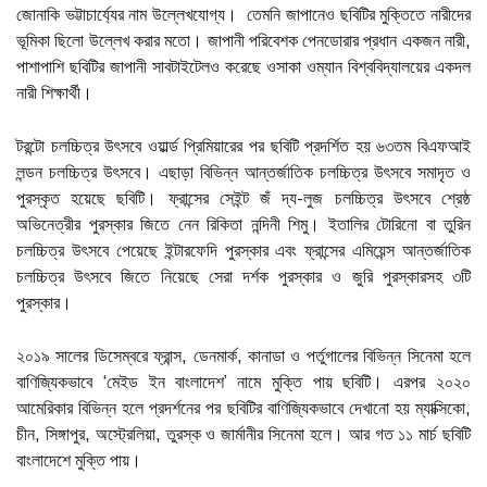
জোনাকি ভট্টাচার্য্যের নাম উল্লেখযোগ্য। তেমনি জাপানেও ছবিটির মুক্তিতে নারীদের
ভূমিকা ছিলো উল্লেখ করার মতো। জাপানী পরিবেশক পেনডোরার প্রধান একজন নারী,
পাশাপাশি ছবিটির জাপানী সাবটাইটেলও করেছে ওসাকা ওম্যান বিশ্ববিদ্যালয়ের একদল
নারী শিক্ষার্থী।
টরন্টো চলচ্চিত্র উৎসবে ওয়ার্ল্ড প্রিমিয়ারের পর ছবিটি প্রদর্শিত হয় ৬৩তম বিএফআই
লন্ডন চলচ্চিত্র উৎসবে। এছাড়া বিভিন্ন আন্তর্জাতিক চলচ্চিত্র উৎসবে সমাদৃত ও
পুরস্কৃত হয়েছে ছবিটি। ফ্রান্সের সেইন্ট জঁ দ্য-লুজ চলচ্চিত্র উৎসবে শ্রেষ্ঠ
অভিনেত্রীর পুরস্কার জিতে নেন রিকিতা নন্দিনী শিমু। ইতালির টোরিনো বা তুরিন
চলচ্চিত্র উৎসবে পেয়েছে ইন্টারফেদি পুরস্কার এবং ফ্রান্সের এমিয়েন্স আন্তর্জাতিক
চলচ্চিত্র উৎসবে জিতে নিয়েছে সেরা দর্শক পুরস্কার ও জুরি পুরস্কারসহ ৩টি
পুরস্কার।
২০১৯ সালের ডিসেম্বরে ফ্রান্স, ডেনমার্ক, কানাডা ও পর্তুগালের বিভিন্ন সিনেমা হলে
বাণিজ্যিকভাবে ‘মেইড ইন বাংলাদেশ’ নামে মুক্তি পায় ছবিটি। এরপর ২০২০
আমেরিকার বিভিন্ন হলে প্রদর্শনের পর ছবিটির বাণিজ্যিকভাবে দেখানো হয় ম্যাক্সিকো,
চীন, সিঙ্গাপুর, অস্ট্রেলিয়া, তুরস্ক ও জার্মানীর সিনেমা হলে। আর গত ১১ মার্চ ছবিটি
বাংলাদেশে মুক্তি পায়।