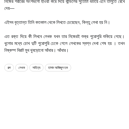
নিজের শরীরের অংশগুলো হাওয়া করে দিয়ে বান্ডিলের সুতোটা গুটিয়ে এনে তালুতে রেখে
দেয়—
এইসব বৃত্তান্ত তিনি কতকাল থেকে লিখতে চেয়েছেন, কিন্তু লেখা হয় নি।
এত রক্ত দিয়ে কী লিখবে লেখক যখন তার নিজেরই শুক্র পুরোপুরি শুকিয়ে গেছে।
ধুলোর মধ্যে চোখ দুটি পুরোপুরি ঢেকে গেলে লেখকের স্বপ্ন দেখা শেষ হয় । তখন
নিষ্কম্প বিরাট মুখ থুবড়োনো আঁধার। আঁধার।
গল্প
লেখক
সাহিত্য
হাসান আজিজুল হক