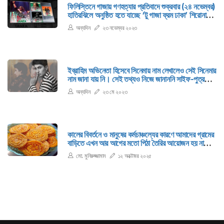
ফিলিস্তিনে গাজায় গণহত্যার প্রতিবাদে শুক্রবার (২৪ নভেম্বর)
হাতিরঝিলে অনুষ্ঠিত হতে যাচ্ছে ‘টু গাজা ফ্রম ঢাকা’ শিরোনামের
কনসার্ট। কনসার্টটি হওয়ার কথা ছিল ঢাকা বিশ্ববিদ্যালয়ের
অন্যদিন
২৩ নভেম্বর ২০২৩
কেন্দ্রীয় মাঠে। সেখানে অনুমতি মেলেনি।
ইব্রাহিম অভিনেতা হিসেবে সিনেমায় নাম লেখালেও সেই সিনেমার
নাম জানা যায় নি। সেই তথ্যও নিজে জানাননি সাইফ-পুত্র।
সাইফ আলী খানের কন্যা সারা আলী খান ভাইয়ের সিনেমায়
অন্যদিন
২৩ মে ২০২৩
অভিষেকের তথ্য দিয়েছেন।
কালের বিবর্তনে ও মানুষের কর্মচাঞ্চল্যের কারণে আমাদের গ্রামের
বাড়িতে এখন আর আগের মতো পিঠা তৈরির আয়োজন হয় না
বললেই চলে।
মো. মুনিরুজ্জামান
১২ অক্টোবর ২০২৫