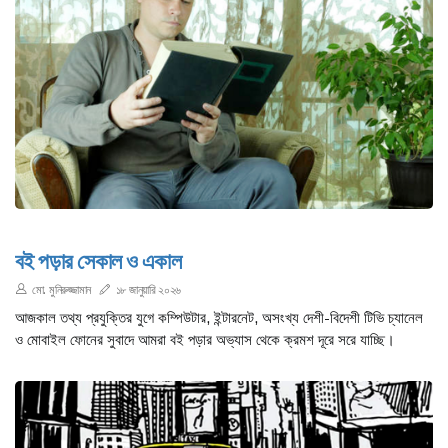
বই পড়ার সেকাল ও একাল
মো. মুনিরুজ্জামান
১৮ জানুয়ারি ২০২৬
আজকাল তথ্য প্রযুক্তির যুগে কম্পিউটার, ইন্টারনেট, অসংখ্য দেশী-বিদেশী টিভি চ্যানেল
ও মোবাইল ফোনের সুবাদে আমরা বই পড়ার অভ্যাস থেকে ক্রমশ দূরে সরে যাচ্ছি।