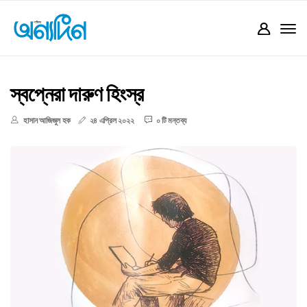
স্বপ্নেরা দারুণ হিংস্র
হাসান আজিজুল হক
২৪ এপ্রিল ২০২২
০ টি মন্তব্য