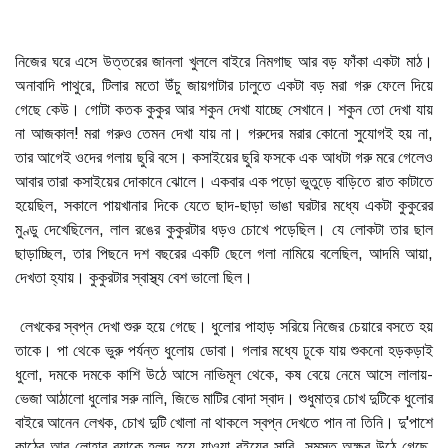
নিজের ঘরে এসে উত্তরের জানলা খুললে বাইরে নিমগাছ আর বড় ফাঁকা একটা মাঠ।
অনাবাদি পাথুরে, টিলার মতো উঁচু জায়গাটার ঢালুতে একটা বড় মরা গরু ফেলে দিয়ে
গেছে কেউ। গোটা কতক কুকুর আর শকুন দেখা যাচ্ছে সেখানে। শকুন তো দেখা যায়
না আজকাল! মরা গরুও তেমন দেখা যায় না। গরুদের মরার কোনো সুযোগই হয় না,
তার আগেই ওদের গলায় ছুরি বসে। কসাইয়ের ছুরি ফসকে এক আধটা গরু মরে গেলেও
আবার তারা কসাইয়ের দোকানে ঝোলে। একবার এক পড়ো ভুতুড়ে বাড়িতে রাত কাটাতে
হয়েছিল, সকালে পায়খানার দিকে যেতে ছাদ-ছাড়া ভাঙা ঘরটার মধ্যে একটা কুকুরের
মুণ্ডু দেখেছিলেন, লাল রঙের কুকুরটার ধড়ও চোখে পড়েছিল। যে লোকটা তার ছাল
ছাড়াচ্ছিল, তার পিছনে দশ বছরের একটি ছেলে গলা নামিয়ে বলেছিল, আদমি আয়া,
দেখতা হ্যায়। কুকুরটার স্বাস্থ্য বেশ ভালো ছিল।
লেখকের স্বপ্ন দেখা শুরু হয়ে গেছে। ধুলোর পাহাড় সরিয়ে নিজের চেয়ারে বসতে হয়
তাকে। পা থেকে ভুরু পর্যন্ত ধুলোয় ডোবা। গলার মধ্যে ঢুকে যায় শুকনো হড়কড়াই
ধুলো, দমকে দমকে কাশি উঠে আসে নাভিমূল থেকে, কষ বেয়ে নেমে আসে লালায়-
ভেজা আঠালো ধুলোর সরু নালি, জিভে মাটির বোদা স্বাদ। শুধুমাত্র চোখ দুটিকে ধুলোর
বাইরে আনেন লেখক, চোখ দুটি খোলা না থাকলে স্বপ্ন দেখতে পান না তিনি। দু'পাশে
কাঠের আর লোহার র‍্যাকে হলুদ হয়ে যাওয়া বইয়ের সারি, সমস্ত অক্ষর উঠে গেছে,