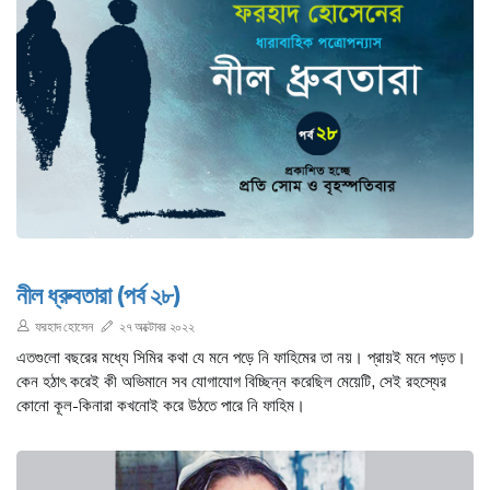
নীল ধ্রুবতারা (পর্ব ২৮)
ফরহাদ হোসেন
২৭ অক্টোবর ২০২২
এতগুলো বছরের মধ্যে সিমির কথা যে মনে পড়ে নি ফাহিমের তা নয়। প্রায়ই মনে পড়ত।
কেন হঠাৎ করেই কী অভিমানে সব যোগাযোগ বিচ্ছিন্ন করেছিল মেয়েটি, সেই রহস্যের
কোনো কূল-কিনারা কখনোই করে উঠতে পারে নি ফাহিম।