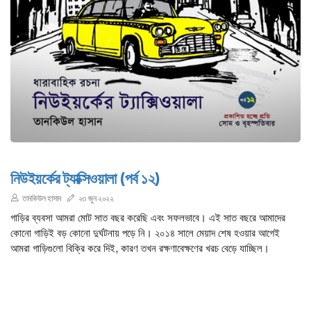
নিউইয়র্কের ট্যাক্সিওয়ালা (পর্ব ১২)
তানকিউল হাসান
২৩ জুন ২০২২
গাড়ির ব্যবসা আমরা মোট সাত বছর করেছি এবং সফলভাবে। এই সাত বছরে আমাদের
কোনো গাড়িই বড় কোনো দুর্ঘটনায় পড়ে নি। ২০১৪ সালে মেয়াদ শেষ হওয়ার আগেই
আমরা গাড়িগুলো বিক্রি করে দিই, কারণ তখন রক্ষণাবেক্ষণের খরচ বেড়ে যাচ্ছিল।