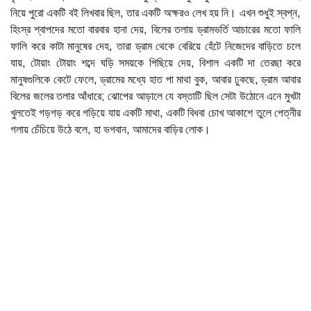
নিয়ে পুরো একটি বই লিখবার ছিল, তার একটি অক্ষরও লেখ হয় নি। এখন শুধুই স্বপ্ন,
হিংস্র শ্বাপদের মতো বারবার হানা দেয়, বিলের তলায় ড্রামভর্তি আচারের মতো ফালি
ফালি করে কাটা মানুষের দেহ, তারা ড্রাম থেকে বেরিয়ে হেঁটে নিজেদের বাড়িতে চলে
যায়, টোয়াং টোয়াং শব্দে ঘড়ি সময়কে পিছিয়ে দেয়, বিশাল একটি দা তেরছা করে
মানুষগুলিকে কেটে ফেলে, ড্রামের মধ্যে হাত পা মাথা বুক, আবার ঢুকছে, ড্রাম আবার
বিলের জলের তলার আঁধারে; ঝোপের আড়ালে যে বস্তাটি ছিল সেটা উঠোনে এনে মুখটা
খুলতেই গড়গড় করে গড়িয়ে যায় একটি মাথা, একটি বিধবা চোখ আকাশে তুলে পেত্নীর
গলায় চেঁচিয়ে উঠে বলে, হা ভগবান, আমাদের বাড়ির লোক।