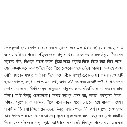
কোলকুঁজো হয়ে লেখক চেয়ারে বসলে দুমদাম করে এক-একটি বই র‍্যাক ছেড়ে উঠে
এসে তার উপরে পড়ে। পত্রিকাগুলো উড়তে থাকে আকাশের অনেক উঁচুতে ঠিক যেন
শকুনের বাঁক, নিঃশব্দে কালো কালো বিন্দুর মতো চক্কর দিতে দিতে তারা নিচে নামে,
শেষে ঝটপট শব্দে ডানা গুটিয়ে নিতে নিতে লেখকের ঘাড়ে ঝেঁপে আসে। একসঙ্গে একটা
গোটা র‍্যাকের সমস্ত পত্রিকা উড়ে এসে তাঁকে সম্পূর্ণ ঢেকে দেয়। ময়লা চোখ দুটি
ছাড়া লেখক পুরোপুরি ঢাকা পড়েন, হ্যাঁ, এখন তিনি স্বপ্নের মতোই স্পষ্ট বিশ্বাসযোগ্য
দেখতে পাচ্ছেন। জিনিসপত্র, মানুষজন, বারান্দার ওপর ঘটিবাটির মতো সাজানো নানা
ঘটনা। স্পষ্ট কিন্তু এলোমেলো। আবার স্বপ্নে যেমন হয়, আবছা, রহস্যময় ফিকে,
আঁধার, স্বপ্নের যা স্বভাব, মিশে গলে কাদার মতো ঢলঢলে হয়ে যাওয়া। যেমন
সারাজীবন তিনি যা লিখতে চেয়েছেন, কিন্তু লিখতে পারেন নি, এখন স্বপ্নে দেখা ছাড়া
আর লিখতে পারবেনও না কোনোদিন। ধুলোয় বুজে আছে কলম, সমুদ্রের মুখের কাছটায়
গিয়ে যেমন পলি পড়ে পড়ে স্রোত-আটকানো মাথা-মোটা বিষাক্ত সাপের মতো হয়ে যায়