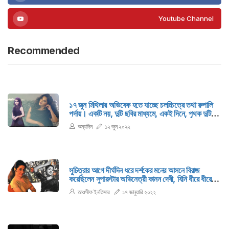
Youtube Channel
Recommended
১৭ জুন মিথিলার অভিষেক হতে যাচ্ছে চলচ্চিত্রে তথা রুপালি
পর্দায়। একটি নয়, দুটি ছবির মাধ্যমে, একই দিনে, পৃথক দুটি
দেশে। বাংলাদেশে ‘অমানুষ’, ভারতের কলকাতায় ‘আয় খুকু
অন্যদিন
১২ জুন ২০২২
আয়’ ছবিতে গুরুত্বপূর্ণ চরিত্রে থাকছেন মিথিলা।
সুচিত্রার আগে দীর্ঘদিন ধরে দর্শকের মনের আসনে বিরাজ
করেছিলেন সুপারস্টার অভিনেত্রী কানন দেবী, যিনি ধীরে ধীরে
প্রধান নায়িকার ভূমিকা থেকে সরে আসছিলেন। অন্যদিকে
তাওসীফ ইনতিসার
১৭ জানুয়ারি ২০২২
আদিনাথ সেনের পুত্রবধূ বলেই সুচিত্রা সেনের প্রধান নায়িকা
হওয়ার পথ মোটেই মসৃণ ছিল না।