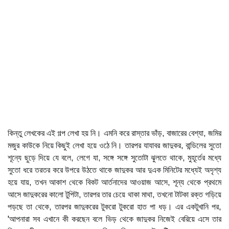
কিন্তু লেখকের এই গল্প লেখা হয় নি। এমনি করে রাস্তার ভাঁড়, বাজারের বেশ্যা, জমির
মজুর কাউকে নিয়ে কিছুই লেখা হয়ে ওঠে নি। তারপর যাযাবর জাদুকর, বান্ডিলের সুতো
শূন্যে ছুড়ে দিয়ে যে বলে, লেগে যা, সঙ্গে সঙ্গে সুতোটা ঝুলতে থাকে, মুহূর্তের মধ্যে
সুতো ধরে তরতর করে উপরে উঠতে থাকে জাদুকর আর দুএক মিনিটের মধ্যেই অদৃশ্য
হয়ে যায়, তখন আকাশ থেকে বিকট আর্তনাদের আওয়াজ আসে, শূন্য থেকে প্রথমে
আসে জাদুকরের কালো টুপিটা, তারপর তার চেয়ে থাকা মাথা, তখনো টাটকা রক্ত গড়িয়ে
পড়ছে তা থেকে, তারপর জাদুকরের টুকরো টুকরো হাত পা ধড়। এর একটুখানি পর,
'আপনারা সব এখানে কী করছেন বলে ভিড় থেকে জাদুকর নিজেই বেরিয়ে এসে তার