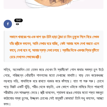
1961
সকালে খাবারের পর এক কাপ দুধ-চিনি ছাড়া ঠান্ডা চা তিন চুমুকে গিলে নিয়ে লেখক
তাঁর স্ত্রীকে বললেন, আমি লেখার ঘরে যাচ্ছি, কেউ আমার সঙ্গে দেখা করতে এলে
বলবে, দেখা হবে না, আমার স্বপ্ন দেখা চলছে। স্বামীর দিকে একবার স্থির দৃষ্টিতে
চেয়ে দেখলেন লেখকের স্ত্রী।
সত্যি, অনেকদিন তো তেমন করে দেখেন নি স্বামীকে! গোল মাথার সমস্ত চুল উঠে
গেছে, পরিচ্ছন্ন ধোঁয়াহীন শালগমের মতো দেখাচ্ছে মাথাটা। ঘাড় যেন কয়েকগুচ্ছ
নড়বড়ে দড়ি, মাথাটাকে ধরে রাখতে থরথর করে কাঁপছে। হাত পা সরু সরু। চোখে
পড়ে বিরাট একটি ভুঁড়ি, শরীর থেকে বাড়তি, এক কোপে ওটাকে নামিয়ে দিতে পারলেই
শরীরটায় যেন সামঞ্জস্য ফেরে। স্ত্রী ভাবলেন, শ্যামলা রঙের লোহার মতো শক্ত মজবুত
কাঠামোর লম্বা চুলের, উজ্জ্বল চোখের সেই মানুষটি কোথায়! তিনি শুধু বললেন, আচ্ছা
বলব।