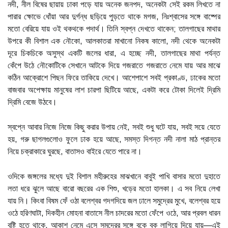
নদী, নীল বিষের ছায়ায় ঢাকা পড়ে যায় অনেক জনপদ, অনেকটা সেই রকম লিখতে না
পারার ক্ষোভে ধোঁয়া আর দুর্গন্ধ ছড়িয়ে পুড়তে থাকে মগজ, নিঃশ্বাসের সঙ্গে বাষ্পের
মতো বেরিয়ে যায় ওই থকথকে পদার্থ। তিনি স্বপ্ন দেখতে থাকেন; তালগাছের মাথার
উপরে কী বিশাল এক নৌকো, আলকাতরা মাখানো নিকষ কালো, নদী থেকে অনেকটা
দূরে চিকচিকে অসুস্থ একটি জলের ধারা, এ হচ্ছে নদী, তালগাছের মাথা পর্যন্ত
কেঁপে উঠে নৌকোটিকে সেখানে আটকে দিয়ে গজরাতে গজরাতে নেমে যায় আর মাঝে
কঠিন আক্রোশে পিছন ফিরে তাকিয়ে দেখে। আশেপাশে সবই প্রকাণ্ড, ঢাকের মতো
বাজবার অপেক্ষায় মানুষের লাশ চারপা ছিটিয়ে আছে, একটা করে টোকা দিলেই দ্রিমি
দ্রিমি বেজে উঠবে।
স্বপ্নে আবার নিজে নিজে কিছু করার উপায় নেই, সবই শুধু ঘটে যায়, সবই সয়ে যেতে
হয়, গরু ছাগলগুলোও ফুলে ঢাক হয়ে আছে, সমস্ত দিগন্ত নদী নালা মাঠ প্রান্তর
নিয়ে চক্রাকারে ঘুরছে, বাতাসও বাইরে যেতে পারে না।
ওদিকে জঙ্গলের মধ্যে দুই বিশাল মহীরুহের মাঝখানে বাবুই পাখি বাসার মতো দুহাতে
লতা ধরে ঝুলে আছে বারো বছরের এক শিশু, খড়ের মতো হালকা। এ সব নিয়ে লেখা
যায় নি। কিংবা বিষম ফেঁ ওঠা বলেশ্বর গদগদিয়ে জল ঢালে সমুদ্রের মুখে, বলেশ্বর হয়ে
ওঠে হরিণঘাটা, দিকহীন মোহনা বাতাসে নীল চাদরের মতো ফেঁপে ওঠে, আর প্রবল ধারন
বৃষ্টি হতে থাকে, আকাশ নেমে এসে সমুদ্রের সঙ্গে বুকে বুক লাগিয়ে দিয়ে যায়—এই