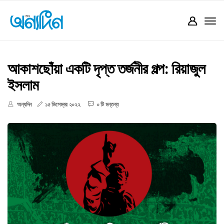
আকাশছোঁয়া একটি দৃপ্ত তর্জনীর গল্প: রিয়াজুল
ইসলাম
অন্যদিন
১৫ ডিসেম্বর ২০২২
০ টি মন্তব্য