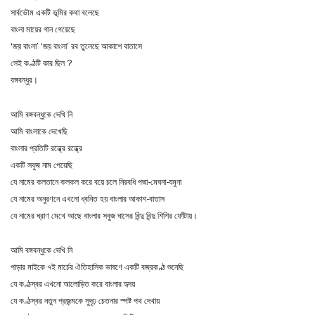
সার্বভৌম একটি ভূমির কথা বলেছে
বাংলা মায়ের গান গেয়েছে
‘জয় বাংলা’ ‘জয় বাংলা’ রব তুলেছে আকাশে বাতাসে
সেই কণ্ঠটি কার ছিল ?
বঙ্গবন্ধুর।
আমি বঙ্গবন্ধুকে দেখি নি
আমি বাংলাকে দেখেছি
বাংলার প্রতিটি রন্ধ্রে রন্ধ্রে
একটি সবুজ নাম পেয়েছি
যে নামের কলতানে কলকল করে বয়ে চলে নিরবধি পদ্মা-মেঘনা-যমুনা
যে নামের অনুরণনে এখনো ধ্বনিত হয় বাংলার আকাশ-বাতাস
যে নামের ঘ্রাণ মেখে আছে বাংলার সবুজ ঘাসের বিন্দু বিন্দু শিশির ফোঁটায়।
আমি বঙ্গবন্ধুকে দেখি নি
পাড়ার মাইকে ৭ই মার্চের ঐতিহাসিক ভাষণে একটি বজ্রকণ্ঠ শুনেছি
যে কণ্ঠস্বর এখনো আলোড়িত করে বাংলার হৃদয়
যে কণ্ঠস্বর নতুন প্রজন্মকে সুদৃঢ় চেতনার স্পষ্ট পথ দেখায়