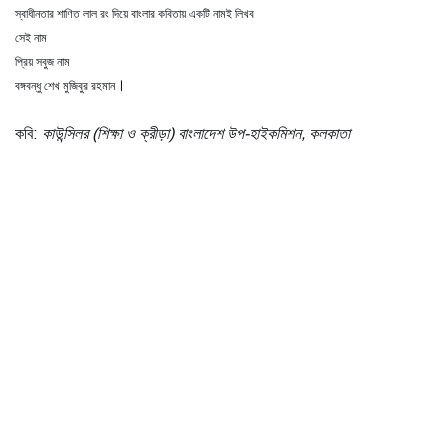
স্বাধীনতার শাণিত লাল রং দিয়ে বাংলার কবিতায় একটি নামই লিখব
সেই নাম
প্রিয় সবুজ নাম
।
বঙ্গবন্ধু শেখ মুজিবুর রহমান
কবি:
কাউন্সিলর (শিক্ষা ও ক্রীড়া) বাংলাদেশ উপ-হাইকমিশন, কলকাতা