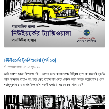
নিউইয়র্কের ট্যাক্সিওয়ালা (পর্ব ১৩)
তানকিউল হাসান
২৭ জুন ২০২২
আমি কোনো ছাতা বিশেষজ্ঞ নই। আমার কাছে বাংলাদেশের ইদ্রিস ছাতা যা বারবেরি ব্রুটের
অতি মূল্যবান ছাতাও তা, তবে সেই ছাতার দাম জেনে সেদিন আমি চমকে উঠেছিলাম। সেই
মহামূল্যবান ছাতার দাম ছিল দু’শ নব্বই ডলার। এর কোনো মানে হয়?