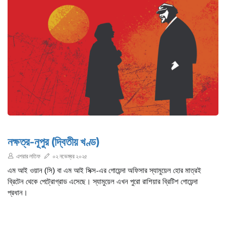
নক্ষত্র-নূপুর (দ্বিতীয় খণ্ড)
এশরার লতিফ
০২ নভেম্বর ২০২৫
এম আই ওয়ান (সি) বা এম আই সিক্স-এর গোয়েন্দা অফিসার স্যামুয়েল হোর মাত্রই
ব্রিটেন থেকে পেট্রোগ্রাড এসেছে। স্যামুয়েল এখন পুরো রাশিয়ার ব্রিটিশ গোয়েন্দা
প্রধান।