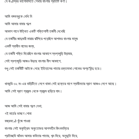
যে কণ্ঠস্বর ভালোবাসতে শেখায় বাংলার প্রতিটি কণা।
আমি বঙ্গবন্ধুকে দেখি নি
আমি আমার বাবার গল্পে
আকাশ পানে উত্থিত একটি শক্তিশালী তর্জনী দেখেছি
যে তর্জনীর জাদুকরী মায়ায় ঝাঁপিয়ে পড়েছিল আপামর বাংলার মানুষ
একটি স্বাধীন নামের জন্য,
যে তর্জনী শক্তি দিয়েছিল বাংলার আকাশে স্বপ্নঘুড়ি উড়াবার,
সেই স্বপ্নঘুড়ি আজও উড়ছে বাংলার নীল আকাশে,
শুধু সেই তর্জনীটি আটকে গেছে ইতিহাসের পাতায় রক্তমাখা শোকের অশ্র“বিন্দু হয়ে।
ধানমন্ডি ৩২ নং-এর বাড়িটিতে লেগে থাকা সেই রক্তের দাগে স্বাধীনতার ঘ্রাণ আজও লেগে আছে।
আমি সেই ঘ্রাণ প্রজন্ম থেকে প্রজন্ম ছড়িয়ে যাব।
আজ আমি সেই বাবার গল্পে দেখা,
৭ই মার্চের ভাষণে শোনা
বজ্রকণ্ঠে খুঁজে পাওয়া
বাংলার সেই অকৃত্রিম অকুতোভয় আপসহীন কিংবদন্তির
প্রতিচ্ছবি আঁকব আমার কবিতার পাতায়, শব্দ দিয়ে, অনুভূতি দিয়ে,