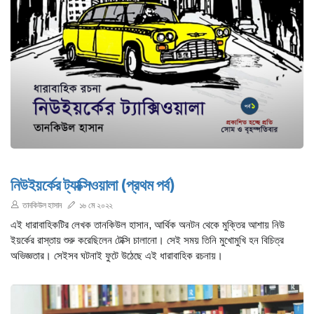
নিউইয়র্কের ট্যাক্সিওয়ালা (প্রথম পর্ব)
তানকিউল হাসান
১৬ মে ২০২২
এই ধারাবাহিকটির লেখক তানকিউল হাসান, আর্থিক অনটন থেকে মুক্তির আশায় নিউ
ইয়র্কের রাস্তায় শুরু করেছিলেন টেক্সি চালানো। সেই সময় তিনি মুখোমুখি হন বিচিত্র
অভিজ্ঞতার। সেইসব ঘটনাই ফুটে উঠেছে এই ধারাবাহিক রচনায়।