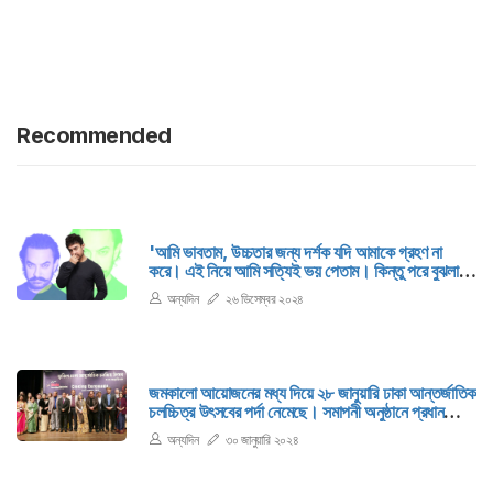
Recommended
‌‌‌‌'আমি ভাবতাম, উচ্চতার জন্য দর্শক যদি আমাকে গ্রহণ না
করে। এই নিয়ে আমি সত্যিই ভয় পেতাম। কিন্তু পরে বুঝলাম,
এ সবের তেমন কোনও গুরুত্বই নেই।
অন্যদিন
২৬ ডিসেম্বর ২০২৪
জমকালো আয়োজনের মধ্য দিয়ে ২৮ জানুয়ারি ঢাকা আন্তর্জাতিক
চলচ্চিত্র উৎসবের পর্দা নেমেছে। সমাপনী অনুষ্ঠানে প্রধান
অতিথি ছিলেন তথ্য ও সম্প্রচার প্রতিমন্ত্রী মোহাম্মদ এ
অন্যদিন
৩০ জানুয়ারি ২০২৪
আরাফাত।