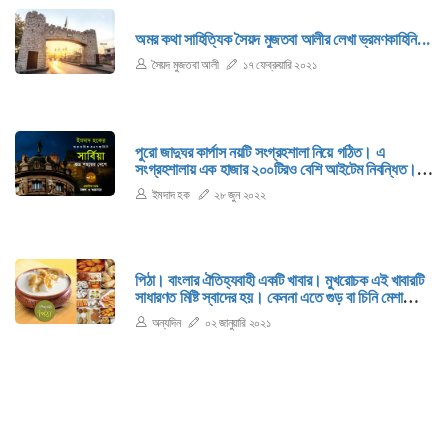
অমর কথা সাহিত্যিক সৈয়দ মুজতবা আলীর লেখা ভ্রমণকাহিনি...
সৈয়দ মুজতবা আলী
১৭ ফেব্রুয়ারি ২০২১
পুরো জাদুঘর কার্পাস নয়টি সংগ্রহশালা নিয়ে গঠিত। এ
সংগ্রহশালায় এক হাজার ২০০টিরও বেশি আইটেম নিবন্ধিত।
যার মধ্যে বিভিন্ন যান্ত্রিক এবং বৈদ্যুতিক প্রকৌশল
ইমদাদ হক
২৮ জুন ২০২২
প্রযুক্তিগত মূল জিনিসপত্র রয়েছে। সাভা কোসানোভিচ নামের
এক ব্যক্তি এসব জিনিসপত্র সংগ্রহ করেন।
পিঠা। বাংলার ঐতিহ্যবাহী একটি খাবার। মুখরোচক এই খাবারটি
সাধারণত মিষ্টি স্বাদের হয়। কেননা এতে গুড় বা চিনি মেশানো
হয়। তবে ঝাল, টক বা অন্য যে-কোনো স্বাদেরও এটি হতে
অন্যদিন
০২ জানুয়ারি ২০২১
পারে। ডেজার্ট হিসেবেও এটি চমৎকার।