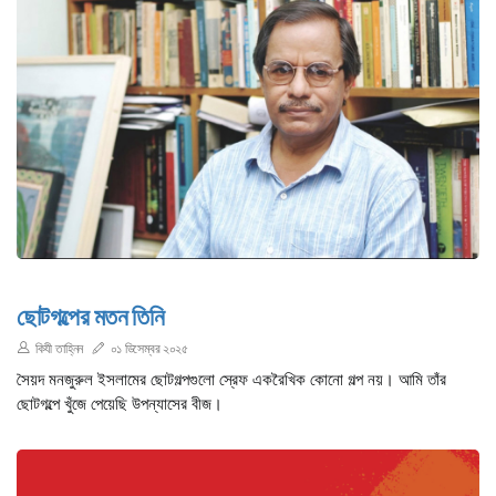
ছোটগল্পের মতন তিনি
কিযী তাহ্নিন
০১ ডিসেম্বর ২০২৫
সৈয়দ মনজুরুল ইসলামের ছোটগল্পগুলো স্রেফ একরৈখিক কোনো গল্প নয়। আমি তাঁর
ছোটগল্পে খুঁজে পেয়েছি উপন্যাসের বীজ।