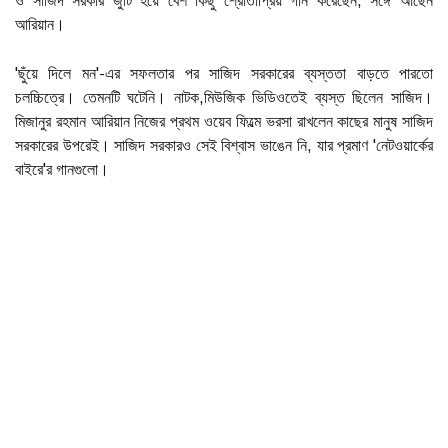
ও সাজিদ সরকার জুটি হয়ে বেশ কিছু শ্রোতাপ্রিয় গান করেছেন, সঙ্গে আছেন
আরিয়ান।
'ছুঁয়ে দিলে মন'-এর সফলতার পর সাজিদ সরকারের ব্যস্ততা বাড়তে পারতো
চলচ্চিত্রে। তেমনটি ঘটেনি। নাটক,মিউজিক ভিডিওতেই ব্যস্ত ছিলেন সাজিদ।
মিজানুর রহমান আরিয়ান নিজের প্রথম ওয়েব ফিল্মে ভরসা রাখলেন কাছের মানুষ সাজিদ
সরকারের উপরেই। সাজিদ সরকারও সেই বিশ্বাস ভাঙেন নি, যার প্রমাণ 'নেটওয়ার্কের
বাইরে'র গানগুলো।