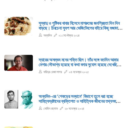
সুস্বাদু ও পুষ্টিকর খাবার হিসেবে মাশরুমের জনপ্রিয়তা দিন দিন
বাড়ছে। চিরচেনা স্যুপ আর ভেজিটেবলের বাইরে কিছু মজাদার
রেসিপি দিয়েছেন অনুপমা হক স্বাতী।
অন্যদিন
০১ সেপ্টেম্বর ২০১৪
স্যারের অসম্ভব মনের শক্তি ছিল। তাঁর সঙ্গে যতদিন আমার
মেশার সৌভাগ্য হয়েছে বা কথা বলার সুযোগ হয়েছে দেখেছি
তিনি অসম্ভব রকম মানসিক শক্তির অধিকারী।
ফরিদুর রেজা সাগর
০৪ নভেম্বর ২০২৫
অন্যদিন-এর ‘শেকড়ের সন্ধানে’ বিভাগে তুলে ধরা হচ্ছে
সাহিত্যস্রষ্টাদের ব্যক্তিগত ও সাহিত্যিক জীবনের তথ্যসহ
তাঁদের জন্মভিটার পরিচিতি। আজ থাকছেন পল্লীকবি
মোমিন রহমান
২৮ নভেম্বর ২০২৪
জসীমউদ্দীন।