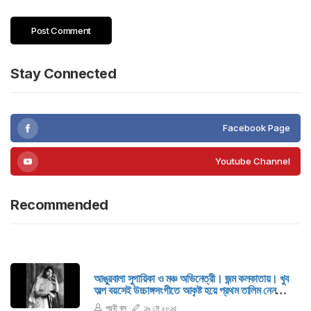
Stay Connected
Facebook Page
Youtube Channel
Recommended
আঙুরবালা সুগায়িকা ও মঞ্চ অভিনেত্রী। জন্ম কলকাতায়। খুব
অল্প বয়সেই উচ্চাঙ্গসংগীতে আকৃষ্ট হয়ে প্রথম তালিম নেন
বিখ্যাত গায়ক রামপ্রসাদ মিশ্রের কাছে।
পূরবী বসু
১৯ মে ২০২৫