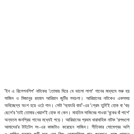
'ইন এ রিলেশনশিপ' নাটকের 'তোমায় ঘিরে যে ভালো লাগা' গানের মাধ্যমে শুরু হয়
সাজিদ ও মিজানুর রহমান আরিয়ান জুটির পথচলা। আরিয়ানের নাটকেও একসময়
অবিচ্ছেদ্য অংশ হয়ে ওঠে গান। সেটা 'অ্যাংরি বার্ড'-এর 'প্রেম তুমি'ই হোক বা ‌'বড়
ছেলে'র 'তাই তোমার খেয়াল'ই হোক না কেন। মাহতিম সাকিবের গাওয়া 'বুকের বাঁ পাশে'
অন্যতম জনপ্রিয় গানের মধ্যেই পড়ে। আরিয়ানের প্রথম ধারাবাহিক নাটক 'গল্পগুলো
আমাদের'র টাইটেল সং-এর কাজটাও করেছেন সাজিদ। গীতিকার সোমেশ্বর অলি