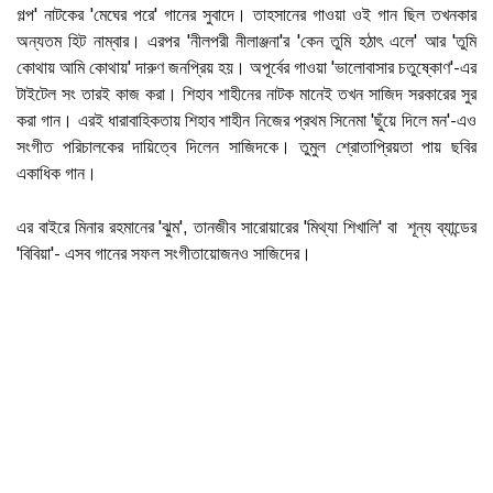
গল্প' নাটকের 'মেঘের পরে' গানের সুবাদে। তাহসানের গাওয়া ওই গান ছিল তখনকার
অন্যতম হিট নাম্বার। এরপর 'নীলপরী নীলাঞ্জনা'র 'কেন তুমি হঠাৎ এলে' আর 'তুমি
কোথায় আমি কোথায়' দারুণ জনপ্রিয় হয়। অপূর্বের গাওয়া 'ভালোবাসার চতুষ্কোণ'-এর
টাইটেল সং তারই কাজ করা। শিহাব শাহীনের নাটক মানেই তখন সাজিদ সরকারের সুর
করা গান। এরই ধারাবাহিকতায় শিহাব শাহীন নিজের প্রথম সিনেমা 'ছুঁয়ে দিলে মন'-এও
সংগীত পরিচালকের দায়িত্বে দিলেন সাজিদকে। তুমুল শ্রোতাপ্রিয়তা পায় ছবির
একাধিক গান।
এর বাইরে মিনার রহমানের ‌'ঝুম', তানজীব সারোয়ারের 'মিথ্যা শিখালি' বা শূন্য ব্যান্ডের
'বিবিয়া'- এসব গানের সফল সংগীতায়োজনও সাজিদের।