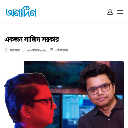
একজন সাজিদ সরকার
হৃদয় সাহা
২৭ এপ্রিল ২০২২
০ টি মন্তব্য