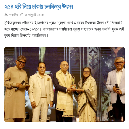
২৫৪ ছবি নিয়ে ঢাকায় চলচ্চিত্র উৎসব
অন্যদিন
১০ জানুয়ারি ২০২৩
মুক্তিযুদ্ধের গৌরবময় ইতিহাসের প্রতি শ্রদ্ধা রেখে এবারের উৎসবের উদ্বোধনী সিনেমাটি
হতে যাচ্ছে ‘জেকে-১৯৭১’। বাংলাদেশের স্বাধীনতা যুদ্ধে সহায়তার জন্য ফরাসি যুবক জ্যঁ
কুয়ে বিমান ছিনতাই করেছিলেন।