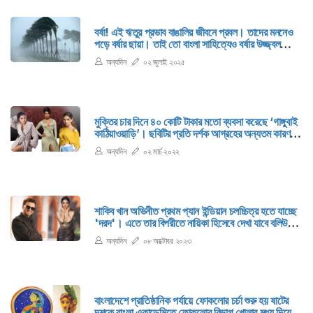
বর্ষা! এই ঋতুর প্রভাব বাঙালির জীবনে প্রবল। তাদের মননেও
পড়ে বর্ষার ছায়া। তাই তো বাংলা সাহিত্যেও বর্ষার উজ্জ্বল
উপস্থিতি লক্ষ করা যায়।
অন্যদিন
০২ জুলাই ২০২৫
মুক্তির চার দিনে ৪০ কোটি টাকার মতো ব্যবসা করেছে ‌‘গাঙ্গুবাই
কাঠিয়াওয়াড়ি’। ছবিটির প্রতি দর্শক আগ্রহের অন্যতম কারণ
দুটি। প্রথমত, এটি সঞ্জয়লীলা বানসালির ছবি। দ্বিতীয়ত মূল
অন্যদিন
০২ মার্চ ২০২২
চরিত্রে অভিনয়কারী আলিয়া ভাট। এমন আলিয়াকে আগে দেখা
যায় নি।
শাকিব খান অভিনীত প্রথম প্যান ইন্ডিয়ান চলচ্চিত্র হতে যাচ্ছে
'দরদ'। এতে তার বিপরীতে নায়িকা হিসেবে দেখা যাবে বলিউড
তারকা সোনাল চৌহানকে। বিগ বাজেটের এই ছবিতে থাকছেন
অন্যদিন
০৮ অক্টোবর ২০২৩
ঢালিউড, টালিউড ও বলিউডের আরও কয়েকজন তারকা শিল্পী।
তারা কারা?
বাংলাদেশে প্রাতিষ্ঠানিক পর্যায়ে ফোকলোর চর্চা শুরু হয় ষাটের
দশকে বাংলা একাডেমিতে ফোকলোর বিভাগ খোলার মধ্য দিয়ে।