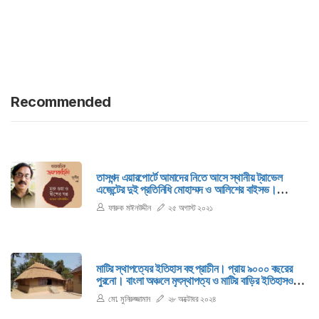
Recommended
তাসখন্দ এয়ারপোর্টে আমাদের নিতে আসে স্থানীয় ট্রাভেল
এজেন্টের দুই প্রতিনিধি মোহাম্মদ ও আলিশের বাইসভ।
উল্লেখ্য, নায়কোচিত চেহারার যুবক আলিশের নিজেই এই
ফারুক মঈনউদ্দীন
২৫ অগাস্ট ২০২১
এজেন্সির মালিক। স্বয়ং মালিক এয়ারপোর্টে আমাদের নিতে
এসেছেন দেখে আমরা যারপরনাই অবাক।
মাটির স্থাপত্যের ইতিহাস বহু প্রাচীন। প্রায় ৯০০০ বছরের
পুরনো। বাংলা অঞ্চলে মৃৎস্থাপত্য ও মাটির বাড়ির ইতিহাসও
কয়েক হাজার বছরের। বিভিন্ন রকমের স্থানীয় বৈশিষ্ট্যপূর্ণ বসত-
মো. মুনিরুজ্জামান
২৮ অক্টোবর ২০২৪
বাড়ি ও অন্যান্য স্থাপনা গড়ে উঠেছে।