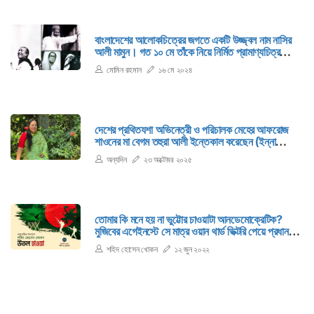
বাংলাদেশের আলোকচিত্রের জগতে একটি উজ্জ্বল নাম নাসির
আলী মামুন। গত ১০ মে তাঁকে নিয়ে নির্মিত প্রামাণ্যচিত্র
‘ছায়াবন্দনা’র প্রিমিয়ার শো হয়েছে শিল্পকলা একাডেমির চিত্রশালা
মোমিন রহমান
১৬ মে ২০২৪
মিলনায়তনে। মকবুল চৌধুরী এই প্রামাণ্য চলচ্চিত্রটির
চিত্রগ্রাহক, সম্পাদক ও পরিচালক।
দেশের প্রথিতযশা অভিনেত্রী ও পরিচালক মেহের আফরোজ
শাওনের মা বেগম তহুরা আলী ইন্তেকাল করেছেন (ইন্না
লিল্লাহি ওয়া ইন্না ইলাইহি রাজিউন)।
অন্যদিন
২৩ অক্টোবর ২০২৫
তোমার কি মনে হয় না ভুট্টোর চাওয়াটা আনডেমোক্রেটিক?
মুজিবের এগেইনস্টে সে মাত্র ওয়ান থার্ড ভিক্টরি পেয়ে প্রধানমন্ত্রী
কীভাবে হবে! শেখ মুজিব হ্যাজ লিগ্যাল রাইট টু বি দ্য প্রাইম
শহিদ হোসেন খোকন
১২ জুন ২০২২
মিনিস্টার অব পাকিস্তান।