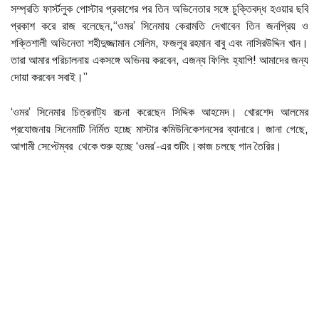
সম্প্রতি ফার্স্টলুক পোস্টার প্রকাশের পর তিন অভিনেতার সঙ্গে চুক্তিবদ্ধ হওয়ার ছবি
প্রকাশ করে রাজ বলেছেন,“ওমর’ সিনেমায় কেরামতি দেখাবেন তিন জনপ্রিয় ও
শক্তিশালী অভিনেতা শহীদুজ্জামান সেলিম, ফজলুর রহমান বাবু এবং নাসিরউদ্দিন খান।
তারা আমার পরিচালনায় একসঙ্গে অভিনয় করবেন, এজন্য ফিলিং হ্যাপি! আমাদের জন্য
দোয়া করবেন সবাই।”
‘ওমর’ সিনেমার চিত্রনাট্য রচনা করেছেন সিদ্দিক আহমেদ। খোরশেদ আলমের
প্রযোজনায় সিনেমাটি নির্মিত হচ্ছে মাস্টার কমিউনিকেশনসের ব্যানারে। জানা গেছে,
আগামী সেপ্টেম্বর থেকে শুরু হচ্ছে ‘ওমর’-এর শুটিং।কাজ চলছে গান তৈরির।