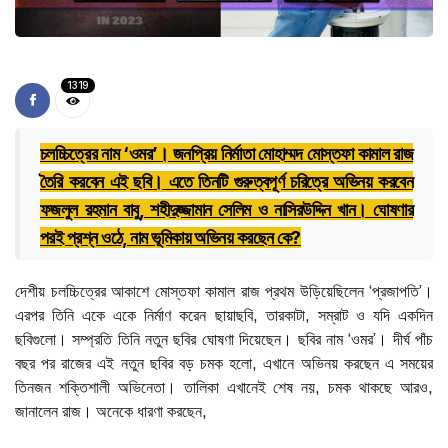
1319
চলচ্চিত্রের নাম ‘ওমর’। জনপ্রিয় নির্মাতা মোহাম্মদ মোস্তফা কামাল রাজ
তৈরি করবেন এই ছবি। এতে তিনটি গুরুত্বপূর্ণ চরিত্রে অভিনয় করবেন
ফজলুল রহমান বাবু, শহীদুজ্জামান সেলিম ও নাসিরউদ্দিন খান। ঘোষণার
পরই প্রশ্ন ওঠে, নাম ভূমিকায় অভিনয় করছেন কে?
দেশীয় চলচ্চিত্রের আকাশে মোস্তফা কামাল রাজ প্রথম উড়িয়েছিলেন ‘প্রজাপতি’।
এরপর তিনি একে একে নির্মাণ করেন ছায়াছবি, তারকাটা, সম্রাট ও যদি একদিন
ছবিগুলো। সম্প্রতি তিনি নতুন ছবির ঘোষণা দিয়েছেন। ছবির নাম ‘ওমর’। দীর্ঘ পাঁচ
বছর পর রাজের এই নতুন ছবির বড় চমক হলো, এখানে অভিনয় করছেন এ সময়ের
তিনজন শক্তিশালী অভিনেতা। তালিকা এখানেই শেষ নয়, চমক থাকছে আরও,
জানালেন রাজ। অনেকে ধারণা করছেন,