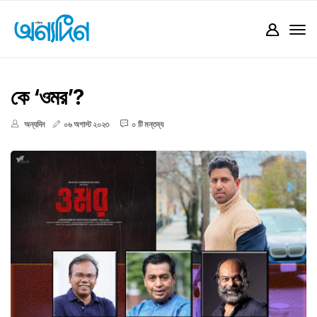
কে ‘ওমর’?
অন্যদিন
০৬ অগাস্ট ২০২৩
০ টি মন্তব্য