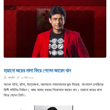
হারানো জয়ের মালা ফিরে পেলেন জায়েদ খান
অন্যদিন
০২ মার্চ ২০২২
অনেক ঘটনা, রটনা, উত্তেজনা, আলোচনা-সমালোচনার জন্ম দিয়েছে বাংলাদেশ চলচ্চিত্র
শিল্পী সমিতির নির্বাচন। আজ আবার খবরের শিরোনামে জায়েদ খান। হারানো জয়ের মালা
ফিরে পেলেন তিনি।