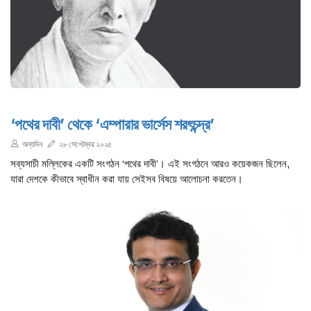
‘পথের দাবী’ থেকে ‘এম্পারার ভার্সেস শরৎচন্দ্র’
অন্যদিন
২৮ সেপ্টেম্বর ২০২৫
সব্যসাচী মল্লিকের একটি সংগঠন ‘পথের দাবী’। এই সংগঠনে আরও কয়েকজন ছিলেন,
যারা দেশকে কীভাবে স্বাধীন করা যায় সেইসব বিষয়ে আলোচনা করতেন।