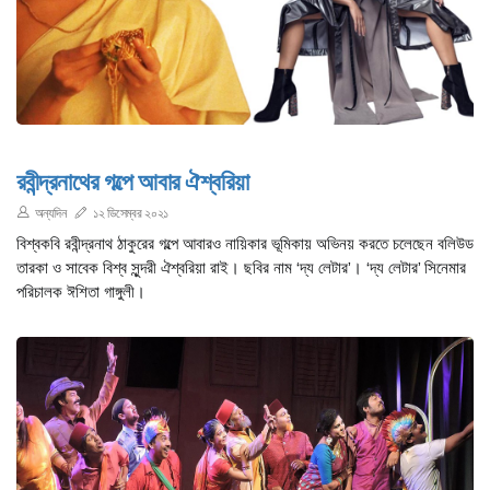
রবীন্দ্রনাথের গল্পে আবার ঐশ্বরিয়া
অন্যদিন
১২ ডিসেম্বর ২০২১
বিশ্বকবি রবীন্দ্রনাথ ঠাকুরের গল্পে আবারও নায়িকার ভূমিকায় অভিনয় করতে চলেছেন বলিউড
তারকা ও সাবেক বিশ্ব সুন্দরী ঐশ্বরিয়া রাই। ছবির নাম ‘দ্য লেটার’। ‘দ্য লেটার’ সিনেমার
পরিচালক ঈশিতা গাঙ্গুলী।