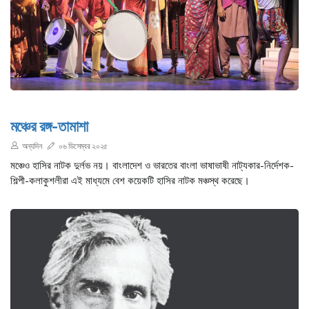
মঞ্চের রঙ্গ-তামাশা
অন্যদিন
০৬ ডিসেম্বর ২০২৫
মঞ্চেও হাসির নাটক দুর্লভ নয়। বাংলাদেশ ও ভারতের বাংলা ভাষাভাষী নাট্যকার-নির্দেশক-
শিল্পী-কলাকুশলীরা এই মাধ্যমে বেশ কয়েকটি হাসির নাটক মঞ্চস্থ করেছে।