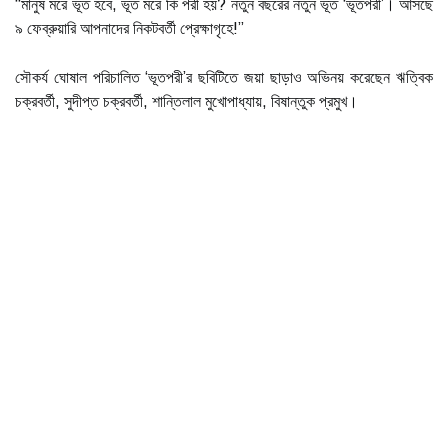
“মানুষ মরে ভূত হবে, ভূত মরে কি পরী হয়? নতুন বছরের নতুন ভূত ‘ভূতপরী’। আসছে
৯ ফেব্রুয়ারি আপনাদের নিকটবর্তী প্রেক্ষাগৃহে!”
সৌকর্য ঘোষাল পরিচালিত ‘ভূতপরী’র ছবিটিতে জয়া ছাড়াও অভিনয় করেছেন ঋত্বিক
চক্রবর্তী, সুদীপ্ত চক্রবর্তী, শান্তিলাল মুখোপাধ্যায়, বিষান্তুক প্রমুখ।