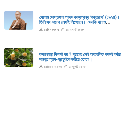
গোলাম মোস্তফার প্রথম কাব্যগ্রন্থ ‘রক্তরাগ’ (১৯২৪)।
তিনি সব ধরনের লেখাই লিখেছেন। এমনকি গান ও
পাঠ্যপুস্তকেরও রচয়িতা তিনি। ‘বিশ্বনবী’ তাঁর অমর গ্রন্থ।
মোমিন রহমান
১৯ অগাস্ট ২০২৫
কদম ছাড়া কি বর্ষা হয় ? গ্রামের সেই অবহেলিত কদমই বর্ষার
সমস্ত প্রাণ-প্রাচুর্যকে ভরিয়ে তোলে।
মোকারম হোসেন
১২ জুলাই ২০২৫