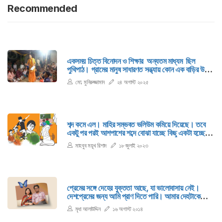
Recommended
একসময় চিত্ত বিনোদন ও শিক্ষার অন্যতম মাধ্যম ছিল
পুথিপাঠ। গ্রামের মানুষ সাধারণত সন্ধ্যায় কোন এক বাড়ির উঠানে
জড়ো হয়ে এই পাঠ শুনত।
মো. মুনিরুজ্জামান
২৪ অগাস্ট ২০২৫
শব্দ কমে এল। মাহির সম্ভবত ভলিউম কমিয়ে দিয়েছে। তবে
একটু পর পরই আশপাশের শব্দে বোঝা যাচ্ছে কিছু একটা হচ্ছে।
এত হইচই করবে কারা? আর্জেন্টিনার সমর্থকরাই তো। নাকি
মাহবুব ময়ূখ রিশাদ
১৮ জুলাই ২০২৩
বিপক্ষ দল? তাহির চায় তার কান যেন বন্ধ হয়ে আসে।
প্রেমের সঙ্গে দেহের যুক্ততা আছে, যা ভালোবাসায় নেই।
দেশপ্রেমের জন্য আমি প্রাণ দিতে পারি। আমার দেহটাকে
বিলীন করতে পারি। প্রেমের সঙ্গে যৌনতার সম্পর্ক আছে।
মৃধা আলাউদ্দিন
১৬ অগাস্ট ২০১৪
প্রেমে একটা অধিকারবোধ যুক্ত আছে। ভালোবাসার সঙ্গে সবার
সম্পৃক্ততা আছে। ভালোবাসা নির্বিচারে সম্ভব। প্রেম নির্দিষ্ট।