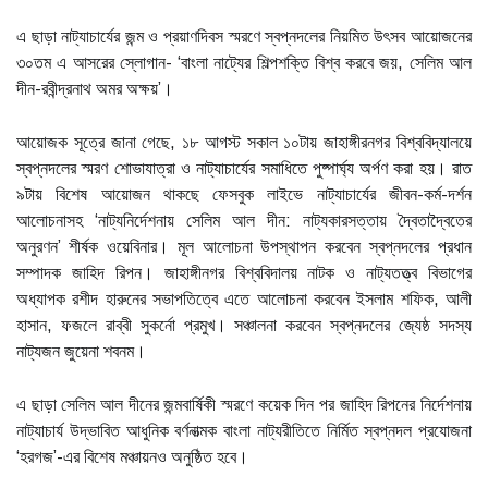
এ ছাড়া নাট্যাচার্যের জন্ম ও প্রয়াণদিবস স্মরণে স্বপ্নদলের নিয়মিত উৎসব আয়োজনের
৩০তম এ আসরের স্লোগান- ‘বাংলা নাট্যের শিল্পশক্তি বিশ্ব করবে জয়, সেলিম আল
দীন-রবীন্দ্রনাথ অমর অক্ষয়’।
আয়োজক সূত্রে জানা গেছে, ১৮ আগস্ট সকাল ১০টায় জাহাঙ্গীরনগর বিশ্ববিদ্যালয়ে
স্বপ্নদলের স্মরণ শোভাযাত্রা ও নাট্যাচার্যের সমাধিতে পুষ্পার্ঘ্য অর্পণ করা হয়। রাত
৯টায় বিশেষ আয়োজন থাকছে ফেসবুক লাইভে নাট্যাচার্যের জীবন-কর্ম-দর্শন
আলোচনাসহ ‘নাট্যনির্দেশনায় সেলিম আল দীন: নাট্যকারসত্তায় দ্বৈতাদ্বৈতের
অনুরণন’ শীর্ষক ওয়েবিনার। মূল আলোচনা উপস্থাপন করবেন স্বপ্নদলের প্রধান
সম্পাদক জাহিদ রিপন। জাহাঙ্গীনগর বিশ্ববিদালয় নাটক ও নাট্যতত্ত্ব বিভাগের
অধ্যাপক রশীদ হারুনের সভাপতিত্বে এতে আলোচনা করবেন ইসলাম শফিক, আলী
হাসান, ফজলে রাব্বী সুকর্নো প্রমুখ। সঞ্চালনা করবেন স্বপ্নদলের জ্যেষ্ঠ সদস্য
নাট্যজন জুয়েনা শবনম।
এ ছাড়া সেলিম আল দীনের জন্মবার্ষিকী স্মরণে কয়েক দিন পর জাহিদ রিপনের নির্দেশনায়
নাট্যাচার্য উদ্ভাবিত আধুনিক বর্ণনাত্মক বাংলা নাট্যরীতিতে নির্মিত স্বপ্নদল প্রযোজনা
‘হরগজ’-এর বিশেষ মঞ্চায়নও অনুষ্ঠিত হবে।