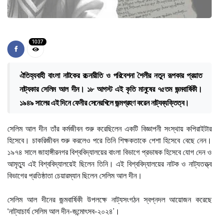
1037
ঐতিহ্যবাহী বাংলা নাটকের রচনারীতি ও পরিবেশনা শৈলীর নতুন রূপকার প্রয়াত
নাট্যকার সেলিম আল দীন। ১৮ আগস্ট এই কৃতি মানুষের ৭৫তম জন্মবার্ষিকী।
১৯৪৯ সালের এই দিনে ফেনীর সেনেরখিলে জন্মগ্রহণ করেন নাট্যব্যক্তিত্ব।
সেলিম আল দীন তাঁর কর্মজীবন শুরু করেছিলেন একটি বিজ্ঞাপনী সংস্থায় কপিরাইটার
হিসেবে। চাকরিজীবন শুরু করলেও পরে তিনি শিক্ষকতাকে পেশা হিসেবে বেছে নেন।
১৯৭৪ সালে জাহাঙ্গীরনগর বিশ্ববিদ্যালয়ের বাংলা বিভাগে প্রভাষক হিসেবে যোগ দেন ও
আমৃত্যু এই বিশ্ববিদ্যালয়েই ছিলেন তিনি। এই বিশ্ববিদ্যালয়ের নাটক ও নাট্যতত্ত্ব
বিভাগের প্রতিষ্ঠাতা চেয়ারম্যান ছিলেন সেলিম আল দীন।
সেলিম আল দীনের জন্মবার্ষিকী উপলক্ষে নাট্যসংগঠন স্বপ্নদল আয়োজন করেছে
‘নাট্যাচার্য সেলিম আল দীন-জন্মোৎসব-২০২৪’।