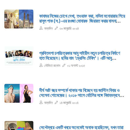
কাবাঘর নিজের চোখে দেখা, তওয়াফ করা, মদিনা মনোয়ারায় গিয়ে
রাসুল পাক (স.)-এর রওজা মোবারক জিয়ারত করার বাসনা
প্রতিটি ধর্মপ্রাণ মুসলমান নিজ অন্তরে লালন করে থাকেন।
অন্যদিন
৩০ জানুয়ারি ২০২৪
বাস্তবে এসব পবিত্র ভূমি দেখা যেন এক অন্যরকম অনুভূতি...
প্রথিতযশা চলচ্চিত্রকার আবু সাইয়ীদ নতুন চলচ্চিত্র নির্মাণে
হাত দিয়েছেন। ছবির নাম ‘ড্রেসিং টেবিল'। এটি আবু
সাইয়ীদের সপ্তম চলচ্চিত্র।
মৌমিতা রহমান
০১ অগাস্ট ২০১৫
দীর্ঘ আট বছর সম্পর্কে থাকার পর বিচ্ছেদ হয় জাস্টিন বিবার ও
সেলেনা গোমেজ়ের। ২০১৮ সালে হেইলির সঙ্গে বিবাহবন্ধনে
জড়ান জাস্টিন। আজকের প্রসঙ্গ হেইলি, সেলেনা নয়। নতুন
অন্যদিন
১৪ জানুয়ারি ২০২৪
বছরের শুরু থেকেই শোনা যাচ্ছে, জাস্টিন ও হেইলি বিবারের
সম্পর্কে চিড় ধরেছে।
সেপ্টেম্বরে একটি খবরে অনেকেই অবাক হয়েছিলেন, যখন তারা