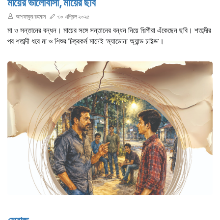
মায়ের ভালোবাসা, মায়ের ছবি
আশফাকুর রহমান
৩০ এপ্রিল ২০২৫
মা ও সন্তানের বন্ধন। মায়ের সঙ্গে সন্তানের বন্ধন নিয়ে শিল্পীরা এঁকেছেন ছবি। শতাব্দীর
পর শতাব্দী ধরে মা ও শিশুর চিত্রকর্ম মানেই ‘ম্যাডোনা অ্যান্ড চাইল্ড’।