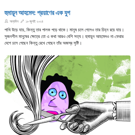
হুমায়ূন আহমেদ: প্রয়াণের এক যুগ
অন্যদিন
১৮ জুলাই ২০২৪
পাখি উড়ে যায়, কিন্তু তার পালক পড়ে থাকে। মানুষ চলে গেলেও তার চিহ্ন রয়ে যায়।
সৃজনশীল মানুষের ক্ষেত্রে তো এ কথা আরও বেশি সত্য। হুমায়ূন আহমেদও না-ফেরার
দেশে চলে গেছেন কিন্তু রেখে গেছেন তাঁর অজস্র সৃষ্টি।