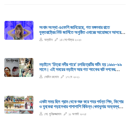
সংবাদ সংস্থা এএফপি জানিয়েছে, গত মঙ্গলবার রাতে
যুক্তরাষ্ট্রের নিউ জার্সিতে অনুষ্ঠিত এবারের আয়োজনে আসরের
সর্বোচ্চ নয়টি পুরস্কার পেয়েছেন ৩৩ বছর বয়সী মার্কিন গায়িকা।
অন্যদিন
১৪ সেপ্টেম্বর ২০২৩
এ আসরে সুইফট একাই ১১টি মনোনয়ন পেয়েছিলেন।
নড়াইলে ‘চিত্রা নদীর পারে’ চলচ্চিত্রটির শুটিং হয় ১৯৯৮-৯৯
সালে। এই সময়ের নড়াইল আর গত শতকের ষাট দশকের
নড়াইল দুইয়ের মধ্যে বিরাট ব্যবধান। ষাট দশকের নড়াইলে
মোমিন রহমান
১৭ মে ২০২১
একটা সাংস্কৃতিক আবহ ছিল।
একটা সময় ছিল গ্রাম থেকে শুরু করে শহর পর্যন্ত শিশু, কিশোর
ও যুবকেরা পড়ালেখার পাশাপাশি বিভিন্ন খেলাধুলায় অভ্যস্থ
ছিল। অবসরে দলবেঁধে খেলত নানা ধরনের খেলা।
মো. মুনিরুজ্জামান
১১ অগাস্ট ২০২৫