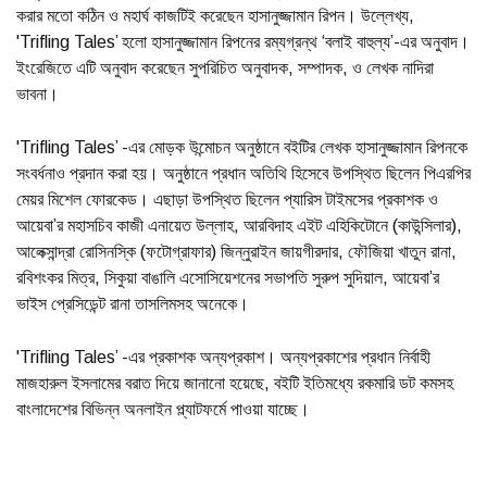
করার মতো কঠিন ও মহার্ঘ কাজটিই করেছেন হাসানুজ্জামান রিপন। উল্লেখ্য,
'Trifling Tales’ হলো হাসানুজ্জামান রিপনের রম্যগ্রন্থ ‘বলাই বাহুল্য’-এর অনুবাদ।
ইংরেজিতে এটি অনুবাদ করেছেন সুপরিচিত অনুবাদক, সম্পাদক, ও লেখক নাদিরা
ভাবনা।
'Trifling Tales’ -এর মোড়ক উন্মোচন অনুষ্ঠানে বইটির লেখক হাসানুজ্জামান রিপনকে
সংবর্ধনাও প্রদান করা হয়। অনুষ্ঠানে প্রধান অতিথি হিসেবে উপস্থিত ছিলেন পিএরপির
মেয়র মিশেল ফোরকেড। এছাড়া উপস্থিত ছিলেন প্যারিস টাইমসের প্রকাশক ও
আয়েবা’র মহাসচিব কাজী এনায়েত উল্লাহ, আরবিদাহ এইট এহিকিটোনে (কাউন্সিলার),
আলেক্সান্দ্রা রোসিনস্কি (ফটোগ্রাফার) জিন্নুরাইন জায়গীরদার, ফৌজিয়া খাতুন রানা,
রবিশংকর মিত্র, সিকুয়া বাঙালি এসোসিয়েশনের সভাপতি সুরুপ সুদিয়াল, আয়েবা’র
ভাইস প্রেসিডেন্ট রানা তাসলিমসহ অনেকে।
'Trifling Tales’ -এর প্রকাশক অন্যপ্রকাশ। অন্যপ্রকাশের প্রধান নির্বাহী
মাজহারুল ইসলামের বরাত দিয়ে জানানো হয়েছে, বইটি ইতিমধ্যে রকমারি ডট কমসহ
বাংলাদেশের বিভিন্ন অনলাইন প্ল্যাটফর্মে পাওয়া যাচ্ছে।