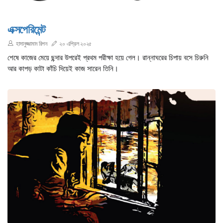
এক্সপেরিমেন্ট
হাসানুজ্জামান রিপন
২০ এপ্রিল ২০২৫
শেষে কাজের মেয়ে ছন্দার উপরেই প্রথম পরীক্ষা হয়ে গেল। রান্নাঘরের চিপায় বসে চিরুনি
আর কাপড় কাটা কাঁচি দিয়েই কাজ সারেন তিনি।