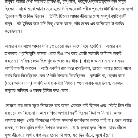
মানুষই আমার দেখা সবচেয়ে তীক্ষèধী, বুদ্ধিমান, প্রত্যুৎপন্নমতিত্বসম্পন্ন মানুষ
ছিলেন। মাঝে মাঝে আমার মনে হতো উনি অনেকটা গ্রীক পুরাণের টাইরিসিয়াসের মতো
ত্রিকালদর্শী ও বিজ্ঞ ছিলেন। তিনিই ছিলেন আমার জীবনের দেখা সম্পূর্ণ ব্যতিক্রমী
মানুষ। ষষ্ঠ ইন্দ্রিয় বলে যদি কিছু থেকে থাকে, তাঁর মধ্যে এর অস্তিত্ব উপলব্ধি
করেছিলাম।
আমার বাবার সাথে আমার মা’র ১৩ তেরো বছর বয়সে বিয়ে হয়েছিল। আমার বাবা
তখনকার প্রেসিডেন্সি কলেজ থেকে বিএ পাশ করে একটি সরকারি অফিসে চাকরি
করতেন। মাসিক বেতন ছিল খুব সম্ভবত ৪৫ টাকা। বাবাকে আমার নানা সব সময়
অপরিণামদর্শী বলতেন। আমি একদিন রাগ করে বলেছিলাম, তাহলে আমার মায়ের সাথে
বাবার বিয়ে দিয়েছিলেন কেন ? উনি উত্তর দিয়েছিলেন—বুইঝলি না, হেতার বাফে
(মানে আমার দাদা) ফারসি ভাষায় কবিতা লিখত। শুনে অবাক হয়েছিলাম; একজন
মানুষের সাহিত্য ও কাব্যপ্রীতির কথা ভেবে।
মেয়েকে যার হাতে তুলে দিয়েছেন তার জনক একজন কবি ছিলেন এবং সেটাই ছিল তাঁর
সবচেয়ে বড় বিবেচনা। আমার পিতা অপরিণামদর্শী ছিলেন কিনা জানি না। আমরা
অসহায় মানুষ; কেউ নিজেদের পরিণাম সম্পর্কে যথার্থভাবে বলতে পারি না। তবে আমার
জনক, চাণক্য মুনির দর্শনে বিশ্বাস করতেন—ঋণং কৃত্বা ঘৃতং পিবেৎ; যাবৎ জীবেৎ
সুখং জীবেৎ। অর্থাৎ ঋণ করে হলেও ঘি খাও, যত দিন বাঁচো, সুখে বাঁচো।