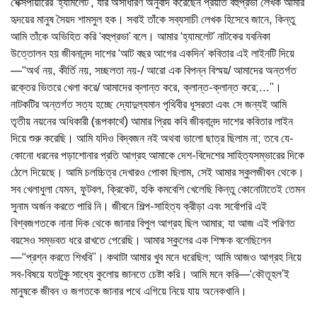
শেক্সপীয়ারের ‘হ্যামলেট’, যার অসাধারণ অনুবাদ করেছেন প্রয়াত বহুপ্রভা লেখক আমার
হৃদয়ের মানুষ সৈয়দ শামসুল হক। সবাই তাঁকে সব্যসাচী লেখক হিসেবে জানে, কিন্তু
আমি তাঁকে অভিহিত করি ‘বহুপ্রভা’ বলে। আমার ‘হ্যামলেট’ নাটকের যবনিকা
উত্তোলন হয় জীবনানন্দ দাশের ‘আট বছর আগের একদিন’ কবিতার এই লাইনটি দিয়ে
—“অর্থ নয়, কীর্তি নয়, সচ্ছলতা নয়-/ আরো এক বিপন্ন বিস্ময়/ আমাদের অন্তর্গত
রক্তের ভিতরে খেলা করে/ আমাদের ক্লান্ত করে, ক্লান্ত-ক্লান্ত করে;...”।
নাটকটির অন্তর্গত সত্য হচ্ছে দ্যোদুল্যমান পৃথিবীর ধূসরতা এবং সে জন্যই আমি
তৃতীয় নয়নের অধিকারী (রূপকার্থে) আমার প্রিয় কবি জীবনানন্দ দাশের কবিতার লাইন
দিয়ে শুরু করেছি। আমি যদিও বিদ্বজন নই অথবা ভালো ছাত্র ছিলাম না; তবে যে-
কোনো ধরনের পড়াশোনার প্রতি আগ্রহ আমাকে দেশ-বিদেশের সাহিত্যসম্ভারের দিকে
ঠেলে দিয়েছে। আমি চলচ্চিত্র দেখারও পোকা ছিলাম, সেই আমার স্কুলজীবন থেকে।
সব খেলাধুলা যেমন, ফুটবল, ক্রিকেট, হকি কমবেশি খেলেছি কিন্তু কোনোটাতেই তেমন
সুনাম অর্জন করতে পারি নি। জীবনে শিল্প-সাহিত্য ক্রীড়া এবং সর্বোপরি এই
বিশ্বজগতকে নানা দিক থেকে জানার বিপুল আগ্রহ ছিল আমার; যা আজ এই পরিণত
বয়সেও সম্ভবত ধরে রাখতে পেরেছি। আমার স্কুলের এক শিক্ষক বলেছিলেন
—“প্রশ্ন করতে শিখবি”। কথাটা আমার খুব মনে ধরেছিল; আমি আজও আগ্রহ নিয়ে
সব-বিষয়ে যতটুকু সাধ্যে কুলোয় জানতে চেষ্টা করি। আমি মনে করি—‘কৌতূহল’ই
মানুষকে জীবন ও জগতকে জানার পথে এগিয়ে নিয়ে যায় অনেকখানি।