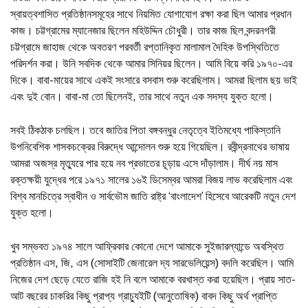
স্বায়ত্বশাসিত প্রতিষ্ঠানসমূহের সাথে নিয়মিত যোগাযোগ রক্ষা করা ছিল আমার প্রধান
কাজ। চট্টগ্রামের ম্যানেজার ছিলেন মহিউদ্দিন চৌধুরী। তার কাজ ছিল বন্দরনগরী
চট্টগ্রামে জাহাজ থেকে অবতরণ পরবর্তী রপ্তানিকৃত মালামাল দৈহিক উপস্থিতিতে
পরিদর্শন করা। উনি সবদিক থেকে আমার সিনিয়র ছিলেন। আমি বিয়ে করি ১৯৭০-এর
দিকে। বাবা-মায়ের সাথে একই সংসারে বসবাস শুরু করেছিলাম। আমরা ছিলাম ছয় ভাই
এবং দুই বোন। বাবা-মা তো ছিলেনই, তার সাথে নতুন এক সদস্য যুক্ত হলো।
সবই ঠিকঠাক চলছিল। তবে জাতির পিতা বঙ্গবন্ধুর নেতৃত্বে ইতিমধ্যে পাকিস্তানি
উপনিবেশিক শাসকচক্রের বিরুদ্ধে আন্দোলন শুরু হয়ে গিয়েছিল। রবীন্দ্রনাথের ভাষায়
আমরা অজস্র মৃত্যুরে পার হয়ে নব প্রভাতের চূড়ায় এসে দাঁড়ালাম। দীর্ঘ নয় মাস
রক্তক্ষয়ী যুদ্ধের পরে ১৯৭১ সালের ১৬ই ডিসেম্বর আমরা বিজয় লাভ করেছিলাম এবং
বিশ্ব মানচিত্রে স্বাধীন ও সার্বভৌম জাতি রাষ্ট্র ‘বাংলাদেশ’ হিসেবে আরেকটি নতুন দেশ
যুক্ত হলো।
খুব সম্ভবত ১৯৭৪ সালে আফ্রিকার কোনো দেশে আমাকে সুইজারল্যান্ডে অবস্থিত
প্রতিষ্ঠান এস, জি, এস (সোসাইটি জেনারেল দ্য সারভেলিয়েন্স) বদলি করেছিল। আমি
নিজের দেশ ছেড়ে যেতে রাজি হই নি বলে আমাকে বরখাস্ত করা হয়েছিল। প্রায় সাত-
আট বছরের চাকরির কিছু প্রাপ্য গ্রাচ্যুইটি (আনুতোষিক) বাবদ কিছু অর্থ প্রাপ্তি