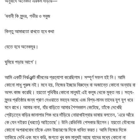
অনুবাদে অনেকটা এরকম দাঁড়ায়—
‘বনানী কি সুন্দর, গভীর ও সবুজ
কিন্তু আমারতো রাখতে হবে কথা
যেতে হবে অনেকদূর।
ঘুমিয়ে পড়ায় আগে’।
আমি একটি নির্ঝঞ্ঝাট জীবনের প্রত্যাশা করেছিলাম। সম্পূর্ণ সফল হই নি। আমি
কোনো সাধু পুরুষ নই। মনে হয়, নিজের ইচ্ছার বিরুদ্ধে বা অজান্তে কোনো অন্যায় বা
অসৎ কাজ করেছি। হয়তো পৃথিবীর কোনো মানুষই এই কলুষ থেকে মুক্ত নয়। সত্য-
সুন্দর প্রতিষ্ঠার জন্য প্রাণ দেওয়াতে মহত্ব আছে এবং বিশ্ব-মানব তাদের যুগ যুগ ধরে
মনে রাখে। আমার নানা, যাঁর বাড়িতে আমার শৈশবকাল কেটেছে, তাঁকে দেখেছি
প্রৌঢ়ত্বে বাড়ির জানালার শিক ধরে দাঁড়িয়ে নোয়াখাইল্যার ভাষায় বলতেন, ‘এরে আঁরে
কে যেন দইরত (ধরতে) আইতেছে’। উনি রেভিনিউ পেসকার ছিলেন। হয়তো যৌবনের
কোনো অপরাধবোধ তাঁকে এমন উচ্চারণের দিকে ধাবিত করত। আমি নিজের দিকে
তাকিয়ে দেখি এবং মনে করি, জগতে খুব কম মানুষই আছে যাদের মধ্যে কোনো না