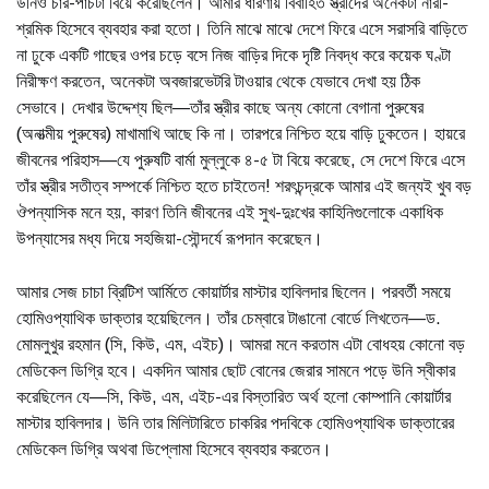
উনিও চার-পাঁচটা বিয়ে করেছিলেন। আমার ধারণায় বিবাহিত স্ত্রীদের অনেকটা নারী-
শ্রমিক হিসেবে ব্যবহার করা হতো। তিনি মাঝে মাঝে দেশে ফিরে এসে সরাসরি বাড়িতে
না ঢুকে একটি গাছের ওপর চড়ে বসে নিজ বাড়ির দিকে দৃষ্টি নিবদ্ধ করে কয়েক ঘণ্টা
নিরীক্ষণ করতেন, অনেকটা অবজারভেটরি টাওয়ার থেকে যেভাবে দেখা হয় ঠিক
সেভাবে। দেখার উদ্দেশ্য ছিল—তাঁর স্ত্রীর কাছে অন্য কোনো বেগানা পুরুষের
(অনাত্মীয় পুরুষের) মাখামাখি আছে কি না। তারপরে নিশ্চিত হয়ে বাড়ি ঢুকতেন। হায়রে
জীবনের পরিহাস—যে পুরুষটি বার্মা মুল্লুকে ৪-৫ টা বিয়ে করেছে, সে দেশে ফিরে এসে
তাঁর স্ত্রীর সতীত্ব সম্পর্কে নিশ্চিত হতে চাইতেন! শরৎচন্দ্রকে আমার এই জন্যই খুব বড়
ঔপন্যাসিক মনে হয়, কারণ তিনি জীবনের এই সুখ-দুঃখের কাহিনিগুলোকে একাধিক
উপন্যাসের মধ্য দিয়ে সহজিয়া-সৌন্দর্যে রূপদান করেছেন।
আমার সেজ চাচা ব্রিটিশ আর্মিতে কোয়ার্টার মাস্টার হাবিলদার ছিলেন। পরবর্তী সময়ে
হোমিওপ্যাথিক ডাক্তার হয়েছিলেন। তাঁর চেম্বারে টাঙানো বোর্ডে লিখতেন—ড.
মোমলুখুর রহমান (সি, কিউ, এম, এইচ)। আমরা মনে করতাম এটা বোধহয় কোনো বড়
মেডিকেল ডিগ্রি হবে। একদিন আমার ছোট বোনের জেরার সামনে পড়ে উনি স্বীকার
করেছিলেন যে—সি, কিউ, এম, এইচ-এর বিস্তারিত অর্থ হলো কোম্পানি কোয়ার্টার
মাস্টার হাবিলদার। উনি তার মিলিটারিতে চাকরির পদবিকে হোমিওপ্যাথিক ডাক্তারের
মেডিকেল ডিগ্রি অথবা ডিপ্লোমা হিসেবে ব্যবহার করতেন।