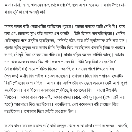
আমার নানা, নানি, খালাদের কাছ থেকে পেয়েছি বলে আমার মনে হয়। সবার উপরে মা-
বাবার ভূমিকা তো অনস্বীকার্য।
আমার দাদার বাড়ি নোয়াখালীর আমিরাবাদ গ্রামে। আমার দাদাকে আমি দেখি নি। তবে
বাবা এবং চাচাদের মুখে তাঁর অনেক গল্প শুনেছি। তিনি ছিলেন সাবরেজিস্ট্রার। যেদিন
রেজিস্ট্রার পদে উন্নীত হয়েছিলেন, সেদিনই হঠাৎ করে হার্ট অ্যাট্যাকে উনি মারা যান।
প্রথম স্ত্রীর মৃত্যুর পরে আবার তিনি দ্বিতীয় বিয়ে করেছিলেন খানদানি (উচ্চ বংশজাত)
বংশে, চৌধুরী মিয়া মোক্তারের পরিবারে। দাদার বাড়ির অনেক কাহিনি আছে। আমার
দাদা এক নম্বরের জন্য বিএ পাশ করতে পারেন নি। উনি ‘নকু মিয়া সাব্রেস্ট্রার’
(সাবরেজিস্ট্রার) নামে পরিচিত ছিলেন। শুনেছি তার নামের পাশে লিখতেন বিএ
(প্লাকড) অর্থাৎ বিএ পরীক্ষায় ফেল করেছেন। তখনকার দিনে বিএ প্লাকড হওয়াটাও
বিরাট গৌরবের ব্যাপার ছিল। আমার বাবা অর্থাৎ তাঁর বড় ছেলে জনকের সেই আশা পূরণ
করেছিলেন। বাবা ছিলেন কলকাতার প্রেসিডেন্সি কলেজের বিএ। ভালো ইংরেজি
লিখতেন। আমার বাবার এক ভাই, আমার রমজান চাচা, বার্মা মুল্লুকের (তখন তাই বলা
হতো) আরাকানে থিতু হয়েছিলেন। শুনেছিলাম, বেশ কয়েকজন বর্মী মেয়েকে বিয়ে
করেছিলেন। তখনকার দিনে সেটাই রেওয়াজ ছিল।
আমার বাবার আরেক চাচাত ভাই বার্মা মল্লুক থেকে মাঝে মাঝে দেশে আসতেন। শুনেছি