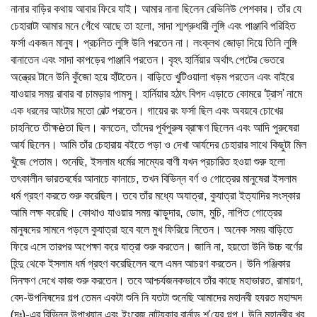
নানার বাড়ির কথায় আবার ফিরে যাই। আমার নানা ছিলেন রেভিনিউ পেশকার। তাঁর যে
চেহারাটা আমার মনে গেঁথে আছে তা হলো, সাদা শ্মশ্রুধারী লুঙ্গি এবং পাঞ্জাবি পরিহিত
ফর্সা একজন মানুষ। প্রচলিত লুঙ্গি উনি পরতেন না। লংক্লথ জোড়া দিয়ে তিনি লুঙ্গি
বানাতেন এবং সাদা কাপড়ের পাঞ্জাবি পরতেন। বৃহৎ হার্নিয়ার অর্থাৎ পেটের ভেতরে
অন্ত্রের টানে উনি কুঁজো হয়ে হাঁটতেন। বাড়িতে খুটিওয়ালা খড়ম পরতেন এবং বাইরে
যাওয়ার সময় রাবার বা চামড়ার পামসু। হার্নিয়ার হঠাৎ বিপদ এড়াতে কোমরে ‘ট্রাস’ নামে
এক ধরনের আংটার মতো বেল্ট পরতেন। গায়ের রং ফর্সা ছিল এবং অবয়বে চোখের
চাহনিতে তীক্ষèতা ছিল। বলতেন, তাঁদের পূর্বপুরুষ ব্রাহ্মণ ছিলেন এবং আদি পুরুষেরা
আর্য ছিলেন। আমি তাঁর চেহারায় বইতে পড়া ও দেখা আর্যদের চেহারার সাথে কিছুটা মিল
খুঁজে পেতাম। শুনেছি, ইসলাম ধর্মের সাম্যের বাণী যখন প্রচারিত হওয়া শুরু হলো
তৎকালীন ভারতবর্ষের আনাচে কানাচে, তখন বিভিন্ন বর্ণ ও গোত্রের মানুষেরা ইসলাম
ধর্ম গ্রহণ করতে শুরু করেছিল। তবে তাঁর মধ্যে অযাত্রা, কুযাত্রা ইত্যাদির সংস্কার
আমি লক্ষ করেছি। কোথাও যাওয়ার সময় ঝাড়ুদার, ডোম, মুচি, নাপিত গোত্রের
মানুষদের সামনে পড়লে কুযাত্রা হবে বলে মুখ ফিরিয়ে নিতেন। অনেক সময় বাড়িতে
ফিরে এসে তারপর অপেক্ষা করে যাত্রা শুরু করতেন। জানি না, হয়তো উনি উচ্চ বর্ণের
হিন্দু থেকে ইসলাম ধর্ম গ্রহণ করেছিলেন বলে এমন আচরণ করতেন। উনি পঞ্জিকার
দিনক্ষণ দেখে কাজ শুরু করতেন। তবে আশ্চর্যজনকভাবে তাঁর কাছে মহাভারত, রামায়ণ,
বেদ-উপনিষদের গল্প তেমন একটা শুনি নি যতটা শুনেছি আমাদের মহানবী হযরত মহাম্মদ
(দঃ)-এর বিভিন্ন উপাখ্যান এবং ইংরেজ নাট্যকার বার্নাড শ’য়ের গল্প। উনি মহানবীর খুব