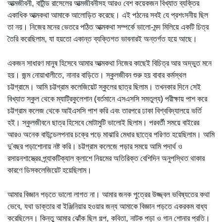
আত্মজীবনী, বার্টান্ড রাসেলের আত্মজীবনীসহ আরও বেশ কয়েকজন বিখ্যাত ব্যক্তির
একাধিক আত্মকথা আমাকে আলোড়িত করেছে। এই পঠনের সবই যে প্রশংসনীয় ছিল
তা নয়। নিজের মনের ভেতরে পঠিত আত্মকথা সম্পর্কে ভালো-মন্দ মিলিয়ে একটি চিত্র
তৈরি করেছিলাম, যা হয়তো একান্ত ব্যক্তিগত ভাবনারই অন্তর্গত হয়ে আছে।
একজন সাধারণ মানুষ হিসেবে আমার আত্মকথা নিজের কাছেই বিচিত্র আর অদ্ভুত মনে
হয়। জন্ম নোয়াখালীতে, নানার বাড়িতে। স্কুলজীবন শুরু হয় বাবার কর্মস্থল
চট্টগ্রামে। আমি চট্টগ্রাম কলেজিয়েট স্কুলের ছাত্র ছিলাম। তখনকার দিনে সেই
বিখ্যাত স্কুল থেকে ম্যাট্রিকুলেশান (বর্তমানে এসএসসি সমতুল্য) পরীক্ষায় পাশ করে
চট্টগ্রাম কলেজ থেকে আইএসসি পাশ করি এবং তারপরে ঢাকা বিশ্ববিদ্যালয়ে ভর্তি
হই। স্কুলজীবনে ছাত্র হিসেবে মোটামুটি ভালোই ছিলাম। পরবর্তী সময়ে বাইরের
আরও অনেক বাউন্ডেলপনার চক্রে পড়ে মাঝারি মেধার ছাত্রে পরিণত হয়েছিলাম। আমি
দু’বছর পড়াশোনায় নষ্ট করি। চট্টগ্রাম কলেজে পড়ার সময়ে আমি পদার্থ ও
রসায়নশাস্ত্রের প্র্যাকটিক্যাল ক্লাশে নিয়মের অতিরিক্ত বেশিদিন অনুপস্থিত থাকার
কারণে ডিসকলেজিয়েট হয়েছিলাম।
আমার বিজ্ঞান পড়তে ভালো লাগত না। আমার জনক পুত্রের উজ্জ্বল ভবিষ্যতের কথা
ভেবে, যথা ডাক্তার বা ইঞ্জিনিয়ার হওয়ার জন্য আমাকে বিজ্ঞান পড়তে একরকম বাধ্য
করেছিলেন। কিন্তু আমার ঝোঁক ছিল গল্প, কবিতা, নাটক পড়া ও গান শোনার প্রতি।