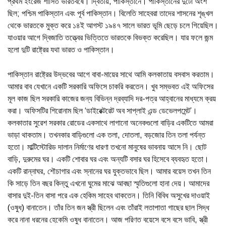
প্রথম ইংরেজ শাসিত ভারতবর্ষে। দ্বিতীয়, পাকিস্তানে। পাকিস্তানের দুটো অংশ
ছিল; পশ্চিম পাকিস্তান এবং পূর্ব পাকিস্তান। বিলেতি সাহেবরা তাদের শাসনের শৃঙ্খল
থেকে ভারতকে মুক্ত করে ১৪ই আগস্ট ১৯৪৭ সালে ভারত ভূমি ছেড়ে চলে গিয়েছিল।
যাওয়ার আগে দ্বিজাতি তত্ত্বের ভিত্তিতে ভারতকে বিভক্ত করেছিল। যার ফলে জন্ম
হলো দুটি রাষ্ট্রের যথা ভারত ও পাকিস্তান।
পাকিস্তান রাষ্ট্রের উদ্ভবের আগে বাবা-মায়ের সাথে আমি কলকাতায় বসবাস করতাম।
আমার বাব যেখানে একটি সরকারি অফিসে চাকরি করতেন। খুব সম্ভবত এই অফিসের
মূল কাজ ছিল সরকারি কাজের জন্য বিভিন্ন দ্রব্যাদি দর-পত্র আহ্বানের মাধ্যমে ক্রয়
করা। অফিসটির শিরোনাম ছিল ‘ডাইরেক্টরেট অব সাপ্লাই এন্ড ডেভেলপমেন্ট’।
কলকাতার সুরেশ সরকার রোডের একসাথে লাগানো অনেকগুলো বাড়ির একটিতে আমরা
ভাড়া থাকতাম। তখনকার বাড়িগুলো এক তলা, দোতলা, বড়জোর তিন তলা পর্যন্ত
হতো। মাল্টিস্টোরিড দালান নির্মাণের ধারণা তখনো মানুষের ভাবনায় আসে নি। ছোট
বাড়ি, দুরুমের ঘর। একটি শোবার ঘর এবং অন্যটি বসার ঘর হিসেবে ব্যবহৃত হতো।
একটি রান্নাঘর, শৌচাগার এবং স্নানের ঘর যুক্তভাবে ছিল। আমার বয়েস তখন তিন
কি সাড়ে তিন বছর কিন্তু এখনো ঘুমের মাঝে আবছা স্মৃতিগুলো হানা দেয়। আমাদের
বাসার দুই-তিন বাসা পরে এক হেকিম সাহেব থাকতেন। তিনি বিবিধ অসুখের দাওয়াই
(ওষুধ) বানাতেন। তাঁর তিন জন স্ত্রী ছিলেন এবং তাঁরাই লতাপাতা গাছের ছাল সিদ্ধ
করে নানা ধরনের হেকেমি ওষুধ বানাতেন। আজ পরিণত বয়েসে বসে বসে ভাবি, স্ত্রী