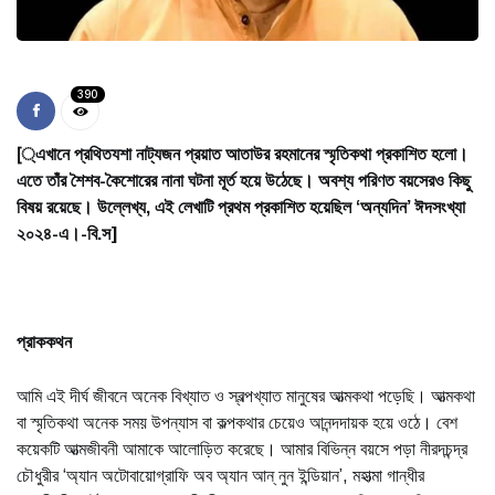
390
[্এখানে প্রথিতযশা নাট্যজন প্রয়াত আতাউর রহমানের স্মৃতিকথা প্রকাশিত হলো।
এতে তাঁর শৈশব-কৈশোরের নানা ঘটনা মূর্ত হয়ে উঠেছে। অবশ্য পরিণত বয়সেরও কিছু
বিষয় রয়েছে। উল্লেখ্য, এই লেখাটি প্রথম প্রকাশিত হয়েছিল ‘অন্যদিন’ ঈদসংখ্যা
২০২৪-এ।-বি.স]
প্রাককথন
আমি এই দীর্ঘ জীবনে অনেক বিখ্যাত ও স্বল্পখ্যাত মানুষের আত্মকথা পড়েছি। আত্মকথা
বা স্মৃতিকথা অনেক সময় উপন্যাস বা কল্পকথার চেয়েও আনন্দদায়ক হয়ে ওঠে। বেশ
কয়েকটি আত্মজীবনী আমাকে আলোড়িত করেছে। আমার বিভিন্ন বয়সে পড়া নীরদচন্দ্র
চৌধুরীর ‘অ্যান অটোবায়োগ্রাফি অব অ্যান আন্ নুন ইন্ডিয়ান’, মহাত্মা গান্ধীর