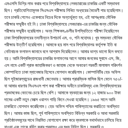
এমএসসি ডিগ্রি লাভ করার পরে বিশ্ববিদ্যালয়ে লেকচারারের চাকরির একটি সম্ভাবনা
ছিল। প্রতিযোগিতামূলক সিএসএস পরীক্ষায় লিখিত অধ্যয়ের বৈতরণী পার হয়েছিলাম।
তবে চাকরি পেলেও একেবারে নিচের দিকে অন্তর্ভুক্ত হব, এই আশঙ্কায় মৌখিক
পরীক্ষার সম্মুখীন হই নি। ঢাকা বিশ্ববিদ্যালয়ে লেকচারার-এর চাকরির জন্য মৌখিক
পরীক্ষার সম্মুখীন হয়েছিলাম। অন্য শিক্ষকমণ্ডলীর উপস্থিতিতে পরীক্ষা নিয়েছিলেন
ঢাকা বিশ্ববিদ্যালয়ের তদানীন্তন উপাচার্য এম, ও, গনি মহোদয়। খুব সম্ভবত মৌখিক
পরীক্ষায় উত্তীর্ণ হয়েছিলাম। আমাকে ছয় মাস পরে বিশ্ববিদ্যালয় কর্তৃপক্ষ ইতি বা
নেতিবাচক ফলাফল জানাবে বলে আশ্বাস দিয়েছিলেন। আমার ভাগ্য ভালো ছিল বলতে
হয়। আমি বিশ্ববিদ্যালয়ের চাকরির ফলাফলের আগে আমার জনকের সুবাদে এস, জি,
এস নামে একটি প্রাক জাহাজিকরণ ও জাহাজ থেকে অবতরণ পরবর্তী মালামাল পরিদর্শন
কোম্পানিতে ঢাকা ম্যানেজার হিসেবে যোগদান করেছিলাম। কোম্পানিটির হেড অফিস
ছিল সুইজারল্যান্ডের রাজধানী জেনেভায়। আমার প্রারম্ভিক মাসিক ছিল বেতন ৭৫০/-
যা আমার ধারণায় সিএসএস পাশ করা পরীক্ষার অধীনে চাকরিসমূহ এবং বিশ্ববিদ্যালয়ের
প্রভাষকের বেতনের চেয়ে ছিল বেশি। আমাকে ব্যবহারের জন্য ১২ হাজার ৯০০ টাকা
দামের একটি নতুন ফোক্স ওয়াগন গাড়ি কিনে দেওয়া হয়েছিল। ১৯৬৫ সালে আমি
চাকরিতে যোগদান করেছিলাম। হেড অফিস পশ্চিম পাকিস্তানের করাচিতে অবস্থিত
ছিল। আমার কাজ ছিল, পূর্ব পাকিস্তানে অবস্থিত বিভিন্ন সরকারি ও আধা সরকারি
প্রতিষ্ঠানসমূহের সাথে নিয়মিত যোগাযোগ রক্ষা করে ব্যবসাকে যথার্থভাবে চালিয়ে নিয়ে
যাওয়া এবং তাকে বর্ধিত করার প্রয়াসও এর মধ্য নিহিত ছিল। সরকারি ও