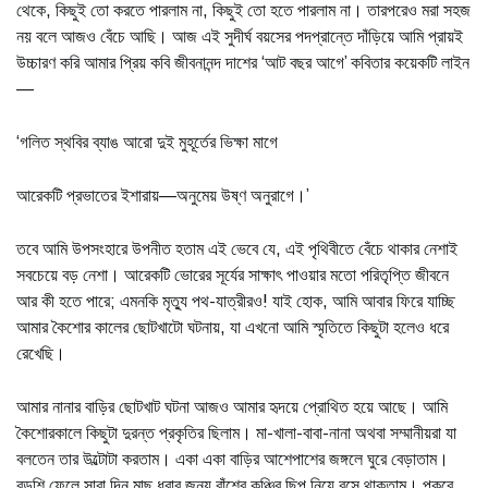
থেকে, কিছুই তো করতে পারলাম না, কিছুই তো হতে পারলাম না। তারপরেও মরা সহজ
নয় বলে আজও বেঁচে আছি। আজ এই সুদীর্ঘ বয়সের পদপ্রান্তে দাঁড়িয়ে আমি প্রায়ই
উচ্চারণ করি আমার প্রিয় কবি জীবনানন্দ দাশের ‘আট বছর আগে’ কবিতার কয়েকটি লাইন
—
‘গলিত স্থবির ব্যাঙ আরো দুই মুহূর্তের ভিক্ষা মাগে
আরেকটি প্রভাতের ইশারায়—অনুমেয় উষ্ণ অনুরাগে।’
তবে আমি উপসংহারে উপনীত হতাম এই ভেবে যে, এই পৃথিবীতে বেঁচে থাকার নেশাই
সবচেয়ে বড় নেশা। আরেকটি ভোরের সূর্যের সাক্ষাৎ পাওয়ার মতো পরিতৃপ্তি জীবনে
আর কী হতে পারে; এমনকি মৃত্যু পথ-যাত্রীরও! যাই হোক, আমি আবার ফিরে যাচ্ছি
আমার কৈশোর কালের ছোটখাটো ঘটনায়, যা এখনো আমি স্মৃতিতে কিছুটা হলেও ধরে
রেখেছি।
আমার নানার বাড়ির ছোটখাট ঘটনা আজও আমার হৃদয়ে প্রোথিত হয়ে আছে। আমি
কৈশোরকালে কিছুটা দুরন্ত প্রকৃতির ছিলাম। মা-খালা-বাবা-নানা অথবা সম্মানীয়রা যা
বলতেন তার উল্টোটা করতাম। একা একা বাড়ির আশেপাশের জঙ্গলে ঘুরে বেড়াতাম।
বড়শি ফেলে সারা দিন মাছ ধরার জন্য বাঁশের কঞ্চির ছিপ নিয়ে বসে থাকতাম। পুকুরে