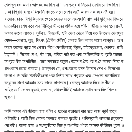
খেলাধুলায়ও আমার আগ্রহ কম ছিল না। চলচ্চিত্র বা সিনেমা দেখার নেশাও ছিল।
ঢাকা বিশ্ববিদ্যালয়ে বিএসসি পড়তে এসে সেশন জটে আরও এক বছর নষ্ট হয়।
যাহোক, ঢাকা বিশ্ববিদ্যালয় থেকে ১৯৬৪ সালে এমএসসি পাশ করি মৃত্তিকা বিজ্ঞানে।
ছাত্রজীবন শেষ করে এক বিচিত্র জীবনের পথিক হয়ে পড়ি। জীবনের সব হুল্লোড়ই
আমার ভালো লাগত। ফুটবল, ক্রিকেট, হকি খেলা থেকে নিয়ে যত ইনডোর খেলাধুলা
যেমন—কেরাম, লুডু, পিংপং (টেবিল টেনিস) খেলায় ছিল আমার সমান আগ্রহ। অল্প
বয়সে তাসের প্রায় সব খেলাই শিখে ফেলছিলাম; ব্রিজ, হাইড্রোজেন, পোকার, রামি
ইত্যাদি। সিনেমা দেখা, বই পড়া, কবিতা পাঠ করা এবং অভিনয়শিল্পের প্রতি আমার
আগ্রহ ছিল অপরিসীম। তবে সবচেয়ে আনন্দ পেতাম ঘণ্টার পর ঘণ্টা আড্ডা দিতে বা
গল্পগুজবে মত্ত থাকতে। উল্লেখ্য যে, গল্পগুজবের রসদ হিসেবে দেশ ও বিদেশের
বাংলা ও ইংরেজি সাময়িকীগুলো পরম নিষ্ঠার সাথে পড়তাম এবং সেগুলো মহাগরিমায়
বন্ধুদের সাথে আড্ডার সময় কাজে লাগাতাম। যেহেতু আমাকে দিয়ে সংগীত ও
সাহিত্যচর্চা তেমন যুৎসই হলো না, নাট্যপ্রীতিই আমাকে স্থান করে দিল শিল্পের
ভুবনে।
আমি আমার এই জীবনে নানা বর্ণিল ও দুঃখের বাতাবরণ পার হয়ে আজ প্রবীণত্বে
পৌঁছেছি। আমি নিজ দেশের আনাচে কানাচে ঘুরেছি। পাকিস্তানি শাসনের রক্তচক্ষু
দেখেছি। বাংলা ভাষা ও সংস্কৃতিতে নিমগ্ন বাঙালির গৌরব অনেক কীর্তিমান পুরুষ ও