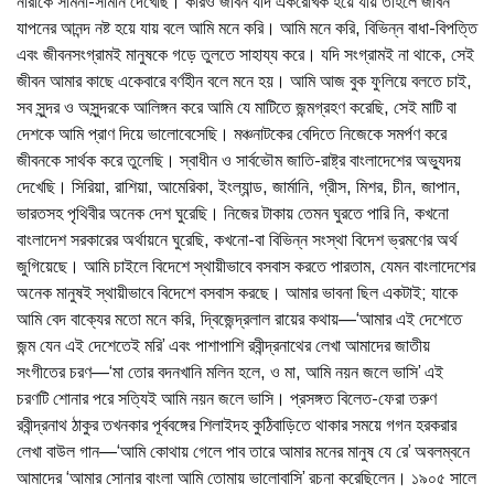
নারীকে সামনা-সামনি দেখেছি। কারও জীবন যদি একরৈখিক হয়ে যায় তাহলে জীবন
যাপনের আনন্দ নষ্ট হয়ে যায় বলে আমি মনে করি। আমি মনে করি, বিভিন্ন বাধা-বিপত্তি
এবং জীবনসংগ্রামই মানুষকে গড়ে তুলতে সাহায্য করে। যদি সংগ্রামই না থাকে, সেই
জীবন আমার কাছে একেবারে বর্ণহীন বলে মনে হয়। আমি আজ বুক ফুলিয়ে বলতে চাই,
সব সুন্দর ও অসুন্দরকে আলিঙ্গন করে আমি যে মাটিতে জন্মগ্রহণ করেছি, সেই মাটি বা
দেশকে আমি প্রাণ দিয়ে ভালোবেসেছি। মঞ্চনাটকের বেদিতে নিজেকে সমর্পণ করে
জীবনকে সার্থক করে তুলেছি। স্বাধীন ও সার্বভৌম জাতি-রাষ্ট্র বাংলাদেশের অভ্যুদয়
দেখেছি। সিরিয়া, রাশিয়া, আমেরিকা, ইংল্যান্ড, জার্মানি, গ্রীস, মিশর, চীন, জাপান,
ভারতসহ পৃথিবীর অনেক দেশ ঘুরেছি। নিজের টাকায় তেমন ঘুরতে পারি নি, কখনো
বাংলাদেশ সরকারের অর্থায়নে ঘুরেছি, কখনো-বা বিভিন্ন সংস্থা বিদেশ ভ্রমণের অর্থ
জুগিয়েছে। আমি চাইলে বিদেশে স্থায়ীভাবে বসবাস করতে পারতাম, যেমন বাংলাদেশের
অনেক মানুষই স্থায়ীভাবে বিদেশে বসবাস করছে। আমার ভাবনা ছিল একটাই; যাকে
আমি বেদ বাক্যের মতো মনে করি, দ্বিজেন্দ্রলাল রায়ের কথায়—‘আমার এই দেশেতে
জন্ম যেন এই দেশেতেই মরি’ এবং পাশাপাশি রবীন্দ্রনাথের লেখা আমাদের জাতীয়
সংগীতের চরণ—‘মা তোর বদনখানি মলিন হলে, ও মা, আমি নয়ন জলে ভাসি’ এই
চরণটি শোনার পরে সত্যিই আমি নয়ন জলে ভাসি। প্রসঙ্গত বিলেত-ফেরা তরুণ
রবীন্দ্রনাথ ঠাকুর তখনকার পূর্ববঙ্গের শিলাইদহ কুঠিবাড়িতে থাকার সময়ে গগন হরকরার
লেখা বাউল গান—‘আমি কোথায় গেলে পাব তারে আমার মনের মানুষ যে রে’ অবলম্বনে
আমাদের ‘আমার সোনার বাংলা আমি তোমায় ভালোবাসি’ রচনা করেছিলেন। ১৯০৫ সালে