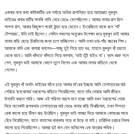
একবার নানা কথা কাটাকাটির এক পর্যায়ে অধিক রাগান্বিত হয়ে আহাররত মুকবুল
ভাইয়ের খাবার মাটির সানকি লাথি মেরে ভেঙে ফেলেছিলেন। আমার নানার রাগ ছিল
পাগলা রাগ, আবার কিছুক্ষণ পরেই ঠান্ডা হয়ে যেতেন। ইংরেজিতে যাকে বলে ‘শর্ট
টেম্পারড’, উনি তাই ছিলেন। সেদিন সকলের অনুরোধ উপেক্ষা করে মুকবুল ভাই আমার
নানার বাড়ি ছেড়ে চিরদিনের জন্য চলে যাচ্ছিলেন। আমি তখন চার-পাঁচ বছরের শিশু।
আমাকে নানি এবং খালারা বললেন—সাজু তুই গিয়ে হাত ধর, তাহলে মুকবুল খাঁ হয়তো
থেকে যাবে। আমি কাঁদতে কাঁদতে গিয়ে বললাম, ‘ভাই তুঁই যাইও না’। ব্যস বরফ গলে
গেল, মুকবুল ভাই আমাকে কোলে তুলে নিলেন এবং আমার নানার বাড়িতে থেকে
গেলেন।
এই মুকবুল খাঁ অর্থাৎ ভাইয়ের কাঁধে চড়ে আমার মা'য়ের ইচ্ছায় আমি তেপান্তরের মাঠ
পেরিয়ে ‘ছনখোলার’ দরবেশের বাড়িতে গিয়েছিলেম; যাতে তাঁর দোয়ায় আমি জীবনে
উন্নতি করতে পারি। আজ এই পরিণত বয়সে মনে হচ্ছে আমি যখন ‘দরবেশের’ দোয়া
নিয়ে অনেকটা রূপকথার তেপান্তরের মাঠ ভেঙে নানার বাড়ি ফিরছিলাম, তখন দিগন্ত
রেখা কালো হয়ে ভীষণ ঝড় উঠেছিল। মুকবুল ভাই গামছা দিয়ে আমাকে কোমরের সাথে
বেঁধে নিয়েছিলেন, যাতে বাতাসের ধাক্কায় পড়ে বা উড়ে না যাই। চারিদিক চরাচর নিকষ
কালো হয়ে গিয়েছিলেন। আমরা দুই জন যেন অনিঃশেষ এক যাত্রার পথিক।