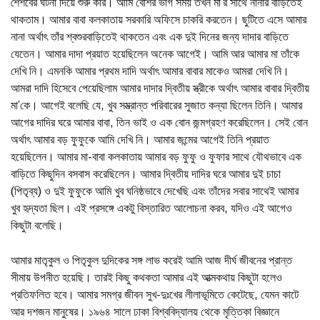
শৈশবের ঘটনা দিয়ে শুরু করি। আমি বেশির ভাগ সময় তখন মা’র সাথে নানার বাড়িতেই
থাকতাম। আমার বাবা কলকাতায় সরকারি অফিসে চাকরি করতেন। ছুটিতে এসে আমার
নানা অর্থাৎ তাঁর শ্বশুরবাড়িতেই থাকতেন এবং এক দুই দিনের জন্য দাদার বাড়িতে
যেতেন। আমার দাদা প্রয়াত হয়েছিলেন অনেক আগেই। আমি আর আমার মা তাঁকে
দেখি নি। এমনকি আমার প্রথম দাদি অর্থাৎ আমার বাবার মাকেও আমরা দেখি নি।
আমরা দাদি হিসেবে পেয়েছিলাম আমার দাদার দ্বিতীয় স্ত্রীকে অর্থাৎ আমার বাবার দ্বিতীয়
মা’কে। আগেই বলেছি যে, খুব সম্ভ্রান্ত পরিবারের সুজাত কন্যা ছিলেন তিনি। আমার
আগের দাদির ঘরে আমার বাবা, তিন ভাই ও এক বোন জন্মগ্রহণ করেছিলেন। সেই বোন
অর্থাৎ আমার বড় ফুফুকে আমি দেখি নি। আমার জন্মের আগেই তিনি প্রয়াত
হয়েছিলেন। আমার মা-বাবা কলকাতায় আমার বড় ফুফু ও ফুফার সাথে যৌথভাবে এক
বাড়িতে কিছুদিন বসবাস করেছিলেন। আমার দ্বিতীয় দাদির ঘরে আমার দুই চাচা
(পিতৃব্য) ও দুই ফুফুকে আমি খুব ঘনিষ্ঠভাবে দেখেছি এবং তাঁদের সবার সাথেই আমার
খুব হৃদ্যতা ছিল। এই প্রসঙ্গে একটু বিস্তারিত আলোচনা করব, যদিও এই আগেও
কিছুটা বলেছি।
আমার মাতৃকুল ও পিতৃকুল দুদিকের সঙ্গ লাভ করেই আমি আজ দীর্ঘ জীবনের প্রান্ত
সীমায় উপনীত হয়েছি। তারই কিছু কথকতা আমার এই আত্মকথায় কিছুটা হলেও
প্রতিফলিত হবে। আমার সমগ্র জীবন সুখ-দুঃখের লীলাভূমিতে কেটেছে, যেমন কাটে
আর দশজন মানুষের। ১৯৬৪ সালে ঢাকা বিশ্ববিদ্যালয় থেকে মৃত্তিকা বিজ্ঞানে