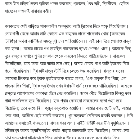
নামে তিন মহিলা দ্বৈত ভূমিকা পালন করতেন; প্রথমত, বৈধ স্ত্রী, দ্বিতীয়ত, হেকিম
সাহেবের দাওয়াই বানাবার কর্মী।
কলকাতার সেই বাড়িতে থাকাকালীন অবস্থায় আমি ট্রাকের নিচে পড়ে গিয়েছিলাম।
নোয়াখালী থেকে আমার নানি কোনো এক বাহকের হাতে শাক্কোর খোরা (আজকের
চিনিগুঁড়া অথবা কালিজিরা সমতুল্য) চাল পাঠিয়েছিলেন। এই চাল দিয়ে পোলাও রান্না
করা হতো। আমার মায়ের শখ হয়েছিল নারকেলের দুধের পোলাও খাবে। আমাকে কিছু
দূরে রাস্তার ওপারে মুদির দোকান থেকে নারকেল কিনতে পাঠিয়েছিলেন। নারকেল
কিনেছিলাম, তবে আজ আর দামটা মনে নেই। বাসায় ফেরার পথে আমি ট্রাকের নিচে
পড়ে গিয়েছিলাম। ট্রাকটি মাত্র স্টার্ট দিয়ে চলতে শুরু করেছিল। রাস্তার ধারের
লোকেরা চিৎকার করে ট্রাক ড্রাইভারকে বলতে লাগল, ‘এক লাড়কা গির গিয়া; এক
লাড়কা গির গিয়া’, ট্রাক ড্রাইভার তখন ট্রাকটি হার্ড ব্রেক করে থামিয়েছিল। আমাকে
রাস্তার আশেপাশের লোকেরা টেনে বের করেছিল। জানে বেঁচে গিয়েছিলাম কিন্তু ডান
পাটা ক্ষতবিক্ষত হয়ে গিয়েছিল। হাড় প্রায় কোরানো নারকেলের মতো গুঁড়া হয়ে
গিয়েছিল; তবে ভাঙে নি। প্রচুর রক্তপাত হয়েছিল। আমার বাবার ছোট ভাই, আমার
মেজ চাচা, আর্মিতে ছোট চাকরি করতেন। খুব সম্ভবত সৈনিকের চাকরি করতেন। উনি
আমাদের বাসাতেই থাকতেন। বাসায় খবর এল। নাইট ডিউটি করে উনি ঘুমুচ্ছিলেন।
ইতিমধ্যে আমার অ্যাক্সিডেন্টের খবরটা পাড়ায় জানাজানি হয়ে গিয়েছিল। আমার মেজ
চাচা ঘুম-চোখে ঘটনাস্থলে গিয়ে আমাকে উদ্ধার করে কোলে করে বাসায় নিয়ে