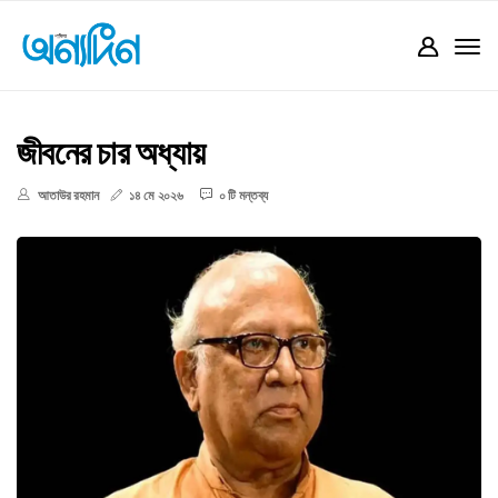
জীবনের চার অধ্যায়
আতাউর রহমান
১৪ মে ২০২৬
০ টি মন্তব্য