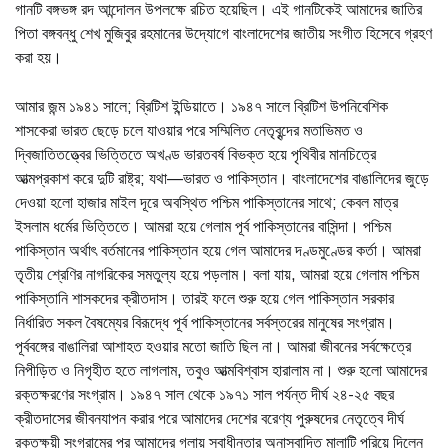
গানটি বঙ্গভঙ্গ রদ আন্দোলন উপলক্ষে রচিত হয়েছিল। এই গানটিকেই আমাদের জাতির
পিতা বঙ্গবন্ধু শেখ মুজিবুর রহমানের উদ্যোগে বাংলাদেশের জাতীয় সংগীত হিসেবে গ্রহণ
করা হয়।
আমার জন্ম ১৯৪১ সালে; ব্রিটিশ ইন্ডিয়াতে। ১৯৪৭ সালে ব্রিটিশ উপনিবেশিক
শাসকেরা ভারত ছেড়ে চলে যাওয়ার পরে সম্মিলিত নেতৃবৃন্দের মতাভিমত ও
দ্বিজাতিতত্ত্বের ভিত্তিতে অখণ্ড ভারতবর্ষ বিভক্ত হয়ে পৃথিবীর মানচিত্রে
আত্মপ্রকাশ করে দুটি রাষ্ট্র; যথা—ভারত ও পাকিস্তান। বাংলাদেশের বাঙালিদের জুড়ে
দেওয়া হলো হাজার মাইল দূরে অবস্থিত পশ্চিম পাকিস্তানের সাথে; কেবল মাত্র
ইসলাম ধর্মের ভিত্তিতে। আমরা হয়ে গেলাম পূর্ব পাকিস্তানের বাসিন্দা। পশ্চিম
পাকিস্তান অর্থাৎ বর্তমানের পাকিস্তান হয়ে গেল আমাদের দণ্ডমুণ্ডের কর্তা। আমরা
তৃতীয় শ্রেণির নাগরিকের সমতুল্য হয়ে পড়লাম। বলা যায়, আমরা হয়ে গেলাম পশ্চিম
পাকিস্তানি শাসকদের ক্রীতদাস। তারই ফলে শুরু হয়ে গেল পাকিস্তান সরকার
নির্ধারিত সকল বৈষম্যের বিরূদ্ধে পূর্ব পাকিস্তানের সর্বস্তরের মানুষের সংগ্রাম।
পূর্ববঙ্গের বাঙালিরা আশাহত হওয়ার মতো জাতি ছিল না। আমরা জীবনের সর্বক্ষেত্রে
নিপীড়িত ও নিগৃহীত হতে লাগলাম, তবুও আত্মবিশ্বাস হারালাম না। শুরু হলো আমাদের
রক্তক্ষরণের সংগ্রাম। ১৯৪৭ সাল থেকে ১৯৭১ সাল পর্যন্ত দীর্ঘ ২৪-২৫ বছর
ক্রীতদাসের জীবনযাপন করার পরে আমাদের দেশের বরেণ্য পুরুষদের নেতৃত্বে দীর্ঘ
রক্তক্ষয়ী সংগ্রামের পর আমাদের গলায় স্বাধীনতার অনাস্বাদিত মালাটি পরিয়ে দিলেন