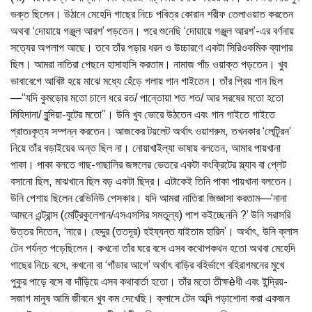
ভক্ত ছিলেন। উঠানে মেহেদি গাছের নিচে পবিত্র কোরান শরীফ তেলাওয়াত করতেন
অথবা ‘দোয়ায়ে গঞ্জুল আরশ’ পড়তেন। পরে শুনেছি ‘দোয়ায়ে গঞ্জুল আরশ’-এর বর্ণনায়
সত্যের অপলাপ আছে। তবে তাঁর পড়ার ধরন ও উচ্চারণে একটা সিরিওকমিক ব্যাপার
ছিল। আমরা নাতিরা পেছনে হাসাহাসি করতাম। নামাজ পাঁচ ওয়াক্ত পড়তেন। খুব
ভাবাবেগে আবিষ্ট হয়ে মাঝে মধ্যে হেঁড়ে গলায় গান গাইতেন। তাঁর প্রিয় গান ছিল
—“যদি কুমড়োর মতো চালে ধরে রত/ পান্তোয়া শত শত/ আর সরষের মতো হতো
মিহিদানা/ বুন্দিয়া-বুটের মতো”। উনি খুব ভোরে উঠতেন এবং গান গাইতে গাইতে
প্রাতঃকৃত্য সম্পন্ন করতেন। আজকের টয়লেট অর্থাৎ ওয়াশরুম, তখনকার ‘লেট্র্রিন’
নিয়ে তাঁর বড়াইয়ের অন্ত ছিল না। নোয়াখাইল্যা ভাষায় বলতেন, আমার পায়খানা
পাকা। পাকা বলতে গাছ-গাছালির জঙ্গলের ভেতরে একটা কংক্রিটের স্ল্যাব বা প্লেট
বসানো ছিল, মাঝখানে ছিল বড় একটা ছিদ্র। এটাকেই তিনি পাকা পায়খানা বলতেন।
উনি পেশায় ছিলেন রেভিনিউ পেসকার। যদি আমরা নাতিরা জিজ্ঞাসা করতাম—‘নানা
আমনে এন্ট্রান্স (মেট্রিকুলেশান/এসএসসির সমতুল্য) পাশ কইচ্ছেননি ?’ উনি সরাসরি
উত্তর দিতেন, ‘নারে। হেদ্দুর (ততদূর) হইয্যন্ত যাইতাম হারিন’। অর্থাৎ, উনি ক্লাস
টেন পর্যন্ত পড়েছিলেন। কখনো তাঁর ঘরে বসে এসব কথোপকথন হতো অথবা মেহেদি
গাছের নিচে বসে, কখনো বা ‘গাঁডার আগে’ অর্থাৎ বাড়ির বহির্ভাগে বহিরাগমনের মুখে
পুকুর পাড়ে বসে বা দাঁড়িয়ে এসব কথাবার্তা হতো। তাঁর মতো তীক্ষèধী এবং ইন্দ্রিয়-
সজাগ মানুষ আমি জীবনে খুব কম দেখেছি। ক্লাসে টেন অব্দি পড়াশোনা করা একজন