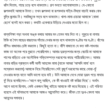
ঝাঁপ দিতাম, গাছে চড়ে বসে থাকতাম। গল্প শুনতে ভালোবাসতাম। যে-কোনো
কল্পকথাই আমাকে টানত। তখন কল্পকথা বা রূপকথার সত্যি-মিথ্যা যাচাই করার বোধ
বুদ্ধি জন্মায় নি। সবকিছুকে সত্য বলে ভাবতাম। খালা-মামা-চাচারা আমাকে ‘বোকা
ছেলে’ বলেই মনে করত। কথাটা একেবারে উড়িয়ে দেওয়ার মতো ছিল না।
বাল্যশিক্ষা পড়া অথবা অঙ্ক কষায় আমার মন তেমন সায় দিত না। পুকুরে বা নালায়
টাকি বা শৈল মাছের বাচ্চাদের সাঁতার দেখার জন্য বসে থাকতাম ঘণ্টার পর ঘণ্টা। বাঁশের
বাঁশিও বাজাবার চেষ্টা করতাম। কিছুই হতো না। বাঁশি বাজানো যে কত কষ্ট-সাধনার
কাজ তা অনেক পরে বুঝতে পেরেছিলাম। আমার দুরন্তপনার জন্য বেচারি মা আমাকে
পাশের বাড়িতে এক অলৌকিক শক্তিসম্পন্ন দরবেশের কাছে পাঠিয়েছিলেন। আমার
নানার বাড়ির প্রাক্তন কর্মী আলী আহমেদ মামা (যাকে আমরা ‘আম্মদি মামা’ বলে
সম্বোধন করতাম) আমাকে নিয়ে গিয়েছিলেন সেই বুজুর্গ দরবেশের কাছে দোয়া-ফুঁ
দেওয়ার জন্য যাতে আমি ভালো হয়ে যাই। উনি আমাকে দেখে দোয়া দুরূদ পড়ে মাথায়
ফুঁ দিয়ে বলেছিলেন—‘আগে বালু আছিল, কে কী খাওয়াই নষ্ট করিয়া দিছে’। অর্থাৎ
আগে ভালো ছিলাম, কেউ একজন কিছু খাইয়ে আমাকে নষ্ট করে দিয়েছে। এই পরিণত
বয়েসে এই ঘটনাগুলো আমাকে আজও আন্দোলিত করে। জীবন তো দুঃখ-বেদনা আর
আনন্দের সমাহার।