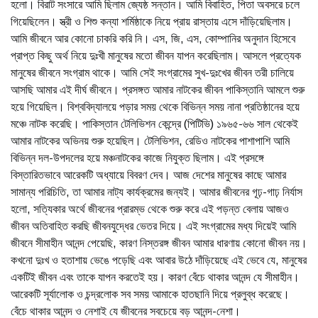
হলো। বিরাট সংসারে আমি ছিলাম জ্যেষ্ঠ সন্তান। আমি বিবাহিত, পিতা অবসরে চলে
গিয়েছিলেন। স্ত্রী ও শিশু কন্যা শর্মিষ্ঠাকে নিয়ে প্রায় রাস্তায় এসে দাঁড়িয়েছিলাম।
আমি জীবনে আর কোনো চাকরি করি নি। এস, জি, এস, কোম্পানির অনুদান হিসেবে
প্রাপ্ত কিছু অর্থ নিয়ে দুঃখী মানুষের মতো জীবন যাপন করেছিলাম। আসলে প্রত্যেক
মানুষের জীবনে সংগ্রাম থাকে। আমি সেই সংগ্রামের সুখ-দুঃখের জীবন তরী চালিয়ে
আসছি আমার এই দীর্ঘ জীবনে। প্রসঙ্গত আমার নাটকের জীবন পাকিস্তানি আমলে শুরু
হয়ে গিয়েছিল। বিশ্ববিদ্যালয়ে পড়ার সময় থেকে বিভিন্ন সময় নানা প্রতিষ্ঠানের হয়ে
মঞ্চে নাটক করেছি। পাকিস্তান টেলিভিশন কেন্দ্রে (পিটিভি) ১৯৬৫-৬৬ সাল থেকেই
আমার নাটকের অভিনয় শুরু হয়েছিল। টেলিভিশন, রেডিও নাটকের পাশাপাশি আমি
বিভিন্ন দল-উপদলের হয়ে মঞ্চনাটকের কাজে নিযুক্ত ছিলাম। এই প্রসঙ্গে
বিস্তারিতভাবে আরেকটি অধ্যায়ে বিবরণ দেব। আজ দেশের মানুষের কাছে আমার
সামান্য পরিচিতি, তা আমার নাট্য কার্যক্রমের জন্যই। আমার জীবনের গূঢ়-গাঢ় নির্যাস
হলো, সত্যিকার অর্থে জীবনের প্রারম্ভ থেকে শুরু করে এই পড়ন্ত বেলায় আজও
জীবন অতিবাহিত করছি জীবনযুদ্ধের ভেতর দিয়ে। এই সংগ্রামের মধ্য দিয়েই আমি
জীবনে সীমাহীন আনন্দ পেয়েছি, কারণ নিস্তরঙ্গ জীবন আমার ধারণায় কোনো জীবন নয়।
কখনো দুঃখ ও হতাশায় ভেঙে পড়েছি এবং আবার উঠে দাঁড়িয়েছে এই ভেবে যে, মানুষের
একটিই জীবন এবং তাকে যাপন করতেই হয়। কারণ বেঁচে থাকার আনন্দ যে সীমাহীন।
আরেকটি সূর্যালোক ও চন্দ্রলোক সব সময় আমাকে হাতছানি দিয়ে প্রলুব্ধ করেছে।
বেঁচে থাকার আনন্দ ও নেশাই যে জীবনের সবচেয়ে বড় আনন্দ-নেশা।