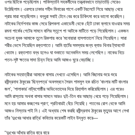
ওপর ছিটকে পড়েছিলাম। পাকিস্তানি সহকর্মীদের তত্ত্বাবধানে তাড়াতাড়ি সেরেও
উঠেছিলাম। এরপরে ঢাকার শহীদ মিনারের পাশে একটি টয়লেটে গিয়ে আছাড় খেয়ে
প্রায় মারা পড়েছিলাম। বন্ধুরা সবাই টেনে বের করে চিকিৎসা করে ভালো করেছিল।
নাটকের নির্দেশনার কাজ সেরে শিল্পকলা একাডেমী থেকে হেঁটে ঢাকা ক্লাবে যাওয়ার সময়
রমনা পার্কের গেটের সামনে বালির স্তূপে পা আটকে মাটিতে পড়ে গিয়েছিলাম। একজন
অচেনা যুবক আমাকে তুলে রিকশায় করে ‘মনোয়ারা হাসপাতালে’ নিয়ে গিয়েছিল। সারা
শরীর ভেসে গিয়েছিল রক্তপাতে। আমি হার্টের সমস্যার জন্য ব্লাড থিনার ট্যাবলেট
খেতাম। রক্তপাত বন্ধ হলেও ঘা শুকাতে অনেকদিন সময় লেগেছিল। নাকের নিচে
পতন-সৃষ্ট ক্ষতের সাদা চিহ্ন নিয়ে আমি আজও ঘুরে বেড়াচ্ছি।
নাটকের সহযাত্রীরা আমাকে বাসায় দেখতে এসেছিল। আমি বিছানায় শুয়ে শুয়ে
রবীন্দ্রনাথ ঠাকুরের ‘ছিন্নপত্র’ অবলম্বনে সৈয়দ শামসুল হক রচিত ‘বাংলার মাটি বাংলার
জল’, ‘পালাকার’ নাট্যগোষ্ঠীর অভিনেতাদের দিয়ে রিহার্সাল করিয়েছিলাম। এর পরেও
আমি রাস্তায় অথবা বাসার সামনে আরও দুই-তিন বার আছাড় খেয়ে পড়ে গিয়েছিলাম।
মনে হয় আমার কচ্ছপের প্রাণ; প্রতিবারই বেঁচে গিয়েছি। পতনের রোগ থেকে আমি
আজও নিস্তার পাই নি। এই অধ্যায় শেষ করছি রবীন্দ্রনাথ ঠাকুরের মৃত্যুর আগে লেখা
তাঁর ‘দুঃখের আধার রাত্রি’ কবিতার কয়েকটি লাইন উদ্ধৃত করে—
“দুঃখের আঁধার রাত্রি বারে বারে