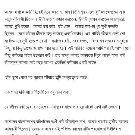
আমরা বাবাকে আমি হিরোই মনে করতাম, কারণ তিনি খুব ভালো ফুটবল খেলতেন এবং
আনন্দ-বিলাসী ছিলেন। উনি ভালো বাজার করতেন, ঈদ উদ্যাপন করতেন সাড়ম্বরে,
আমরা খুশি হতাম। আমরা ছয় ভাই, দুই বোন। আমার বাবা-মা খুব সুখী দম্পতি
ছিলেন। তবে তাঁদের জীবনে ঝড় উঠেছে একাধিকবার। এই পার্থিব জীবনে কেউ তো
সর্বোতভাবে সুখী হতে পারে না। সমাজের ধনী, মধ্যবিত্ত, দরিদ্র সব স্তরের মানুষকে
কিছু না কিছু দুঃখের জলাশয় পার হতে হয়। এই পরিণত বয়েসে আমি প্রায়ই আপন মনে
কিছু কবিতার লাইন উচ্চারণ করি। তার মধ্যে আমার অন্যতম প্রিয় লাইন হলো কবি
জীবনানন্দ দাশের ‘আট বছর আগের একদিন’ কবিতার একটি লাইন—
‘চাঁদ ডুবে গেলে পর প্রধান আঁধারে তুমি অশ্বত্থের কাছে
এক গাছা দড়ি হাতে গিয়েছিলে তবু একা একা;
যে-জীবন ফড়িঙের, দোয়েলের—মানুষের সাথে তার হয় নাকো দেখা এই জেনে’।
আমাদের বাংলাদেশের বরিশালের দুঃখী কবি জীবনানন্দ দাশ, আমার ধারণায় তৃতীয় নয়নের
অধিকারী ছিলেন। সেজন্য আমার এই পরিণত বয়সের নাট্য প্রযোজনা উইলিয়াম