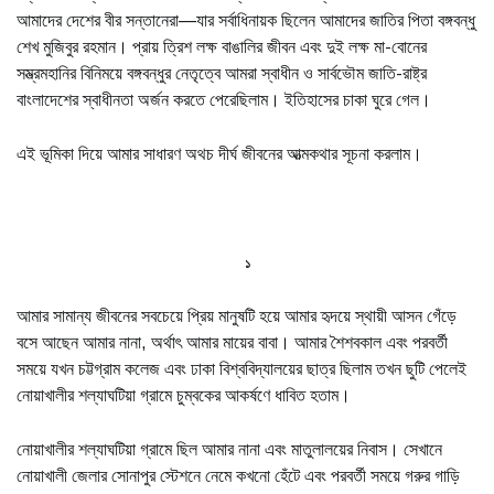
আমাদের দেশের বীর সন্তানেরা—যার সর্বাধিনায়ক ছিলেন আমাদের জাতির পিতা বঙ্গবন্ধু
শেখ মুজিবুর রহমান। প্রায় ত্রিশ লক্ষ বাঙালির জীবন এবং দুই লক্ষ মা-বোনের
সম্ভ্রমহানির বিনিময়ে বঙ্গবন্ধুর নেতৃত্বে আমরা স্বাধীন ও সার্বভৌম জাতি-রাষ্ট্র
বাংলাদেশের স্বাধীনতা অর্জন করতে পেরেছিলাম। ইতিহাসের চাকা ঘুরে গেল।
এই ভূমিকা দিয়ে আমার সাধারণ অথচ দীর্ঘ জীবনের আত্মকথার সূচনা করলাম।
১
আমার সামান্য জীবনের সবচেয়ে প্রিয় মানুষটি হয়ে আমার হৃদয়ে স্থায়ী আসন গেঁড়ে
বসে আছেন আমার নানা, অর্থাৎ আমার মায়ের বাবা। আমার শৈশবকাল এবং পরবর্তী
সময়ে যখন চট্টগ্রাম কলেজ এবং ঢাকা বিশ্ববিদ্যালয়ের ছাত্র ছিলাম তখন ছুটি পেলেই
নোয়াখালীর শল্যাঘটিয়া গ্রামে চুম্বকের আকর্ষণে ধাবিত হতাম।
নোয়াখালীর শল্যাঘটিয়া গ্রামে ছিল আমার নানা এবং মাতুলালয়ের নিবাস। সেখানে
নোয়াখালী জেলার সোনাপুর স্টেশনে নেমে কখনো হেঁটে এবং পরবর্তী সময়ে গরুর গাড়ি