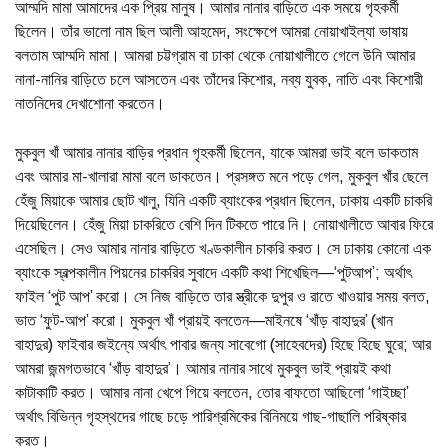
আম্মদি মামা আমাদের এক প্রিয় মানুষ। আমার নানার বাড়িতে এক সময়ে গৃহকর্মী
ছিলেন। তাঁর ভালো নাম ছিল আলী আহমেদ, সংক্ষেপে আমরা নোয়াখাইল্যা ভাষায়
বলতাম আম্মদি মামা। আমরা চট্টগ্রাম বা ঢাকা থেকে নোয়াখালীতে গেলে উনি আমার
নানা-নানির বাড়িতে চলে আসতেন এবং তাঁদের কিশোর, নব্য যুবক, নাতি এবং কিশোরী
নাতনিদের দেখাশোনা করতেন।
মুকবুল খাঁ আমার নানার বাড়ির প্রধান গৃহকর্মী ছিলেন, যাকে আমরা ভাই বলে ডাকতাম
এবং আমার মা-খালারা মামা বলে ডাকতেন। প্রসঙ্গত মনে পড়ে গেল, মুকবুল খাঁর ছেলে
হেঁজু মিয়াকে আমার ছোট খালু, যিনি একটি ব্যাংকের প্রধান ছিলেন, ঢাকায় একটি চাকরি
দিয়েছিলেন। হেঁজু মিয়া চাকরিতে বেশি দিন টিকতে পারে নি। নোয়াখালীতে আবার ফিরে
এসেছিল। সেও আমার নানার বাড়িতে খণ্ডকালীন চাকরি করত। সে ঢাকায় কোনো এক
ব্যাংকে স্বল্পকালীন পিয়নের চাকরির সুবাদে একটি কথা শিখেছিল—‘পুটআপ’; অর্থাৎ
ফাইল ‘পুট আপ’ করো। সে নিজ বাড়িতে তার স্ত্রীকে দুপুর ও রাতে খাওয়ার সময় বলত,
ভাত ‘ফুট-আপ’ করো। মুকবুল খাঁ প্রায়ই বলতেন—মাইনষে ‘খাঁড় বাহাদুর’ (খান
বাহাদুর) ফাইবার জইন্যে অর্থাৎ পাবার জন্য সাবেগো (সাহেবদের) হিছে হিছে ঘুরে; আর
আমরা জন্মগতভাবে ‘খাঁড় বাহাদুর’। আমার নানার সাথে মুকবুল ভাই প্রায়ই কথা
কাটাকাটি করত। আমার নানা খেপে গিয়ে বলতেন, তোর বাফতো আছিলো ‘গাইচ্ছা’
অর্থাৎ বিভিন্ন গৃহস্থদের গাছে চড়ে পারিশ্রমিকের বিনিময়ে গাছ-গাছালি পরিষ্কার
করত।