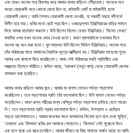
এবং তারও অনেক পরে রিকশায় করে আমার নানার বাড়িতে পৌঁছাতাম। অনেকে মনে
করেন নোয়াখালী নামে কোনো জেলা ছিল না; মাইজদী কোর্ট বা মাইজদীই হলো
নোয়াখালী জেলা। আমি শৈশবে নোয়াখালী জেলা দেখেছি, যা পরবর্তী সময়ে নদীগর্ভে
বিলীন হয়ে যায়। ছবির মতো ছোট শহর ছিল। ওবায়দুল্লাহ ইঞ্জিনিয়ারের বাড়ির সামনে
দিয়ে আমরা যাতায়াত করতাম। উনি ছিলেন বিলেত ফেরত ইঞ্জিনিয়ার। ‘বিলেত ফেরত’
কথাটার ওপর তখন অনেক জোর দেওয়া হতো। কারণ ব্যাপারটাকে তখনকার দিনে
অনেক বড় মনে করা হতো। খুব সম্ভবত উনি ছিলেন সিভিল ইঞ্জিনিয়ার। অনেক পরে
তাঁর পরিবারের সাথে আমাদের বৈবাহিক সূত্রে আত্মীয়তা হয়। ইঞ্জিনিয়ার সাহেবের পুত্র
আমার এক খালাকে বিয়ে করেছিলেন। আজ সেই পরিবারের সবাই প্রতিষ্ঠিত এবং
সম্ভ্রান্ত হিসেবে পরিচিত। কথিত আছে, ‘নয়াখাল’ (নতুন খাল) থেকে নোয়াখালী জেলার
নামকরণ করা হয়েছিল।
আমার নানার বাড়িতে আমার জন্ম। আমার মা ক্লাস সেভেন পর্যন্ত পড়াশোনা
করেছিলেন। তবে পড়াশোনার প্রতি তাঁর ভালোবাসা ছিল। উনি ক্লাশ সেভেন পর্যন্ত
পড়েছিলেন। কারণ রুগ্ন শরীরের জন্য বেশিদূর পর্যন্ত পড়াশোনা চালিয়ে যেতে পারেন
নি। তবে পড়াশোনার প্রতি প্রবল ভালোবাসা ছিল। কবিতা, উপন্যাস ও ছোটগল্প
পড়তে ভালোবাসতেন। আমার জনকের সাথে কলকাতার সিনেমা হলে বসে দেখা ‘মুক্তি’,
‘দেবদাস’ এবং ‘কিসমত’ ছবির গল্প আমাকে শোনাতেন। ‘কিসমত’ সেই পুরোনো দিনে
এক হলে পুরো এক বছর চলেছিল। আমার জীবনে যা কিছু সামান্য অর্জন আছে তা আমি