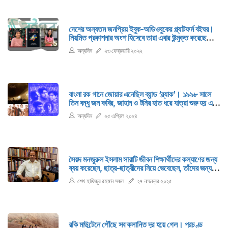
দেশের অন্যতম জনপ্রিয় ইবুক-অডিওবুকের প্ল্যাটফর্ম বইঘর।
নিয়মিত প্রকাশনার অংশ হিসেবে তারা এবার উন্মুক্ত করেছে
একটি বিশেষ ইবুক। এটি একটি নভেলা। বিশেষত্ব হলো,
অন্যদিন
২৩ ফেব্রুয়ারি ২০২২
নভেলাটি লিখেছে স্কুলপড়ুয়া দুই বোন।
বাংলা রক গানে জোয়ার এনেছিল ব্যান্ড ‘ব্ল্যাক’। ১৯৯৮ সালে
তিন বন্ধু জন কবির, জাহান ও টনির হাত ধরে যাত্রা শুরু হয় এ
ব্যান্ডের। পরে যোগ দেন তাহসান ও মিরাজ। ২০০২ সালে
অন্যদিন
২৫ এপ্রিল ২০২৪
বাজারে আসে ব্যান্ডটির প্রথম অ্যালবাম ‘আমার পৃথিবী’।
সৈয়দ মনজুরুল ইসলাম সারাটি জীবন শিক্ষার্থীদের কল্যাণের জন্য
ব্যয় করেছেন, ছাত্র-ছাত্রীদের নিয়ে ভেবেছেন, তাঁদের জন্য
কাজ করে গেছেন।
শেখ হাফিজুর রহমান সজল
২৭ নভেম্বর ২০২৫
রকি মাউন্টেনে পৌঁছে সব ক্লান্তি দূর হয়ে গেল। প্রচণ্ড