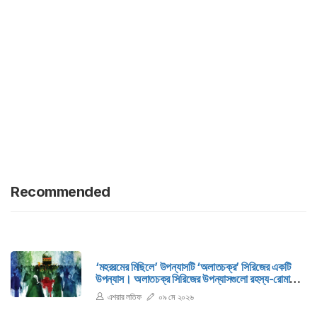
Recommended
‘মহররমের মিছিলে’ উপন্যাসটি ‘অলাতচক্র’ সিরিজের একটি
উপন্যাস। অলাতচক্র সিরিজের উপন্যাসগুলো রহস্য-রোমাঞ্চ
ঘরানার।
এশরার লতিফ
০৯ মে ২০২৬