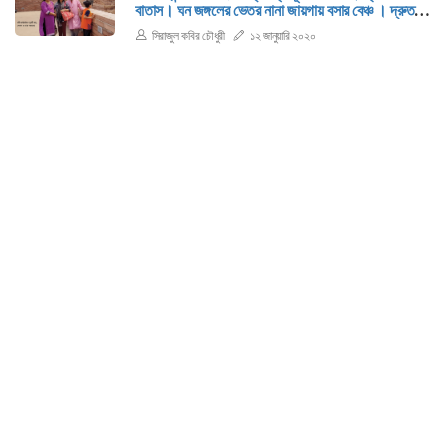
বাতাস। ঘন জঙ্গলের ভেতর নানা জায়গায় বসার বেঞ্চ । দ্রুত
দুটি বেঞ্চ দখল করে বসলাম।
সিরাজুল কবির চৌধুরী
১২ জানুয়ারি ২০২০