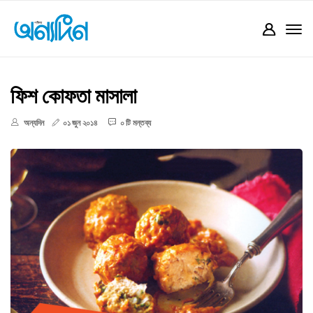
ফিশ কোফতা মাসালা
অন্যদিন
০১ জুন ২০১৪
০ টি মন্তব্য