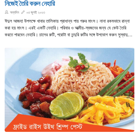
নিজেই তৈরি করুন নেহারি
অন্যদিন
০৫ জুলাই ২০২৩
ঈদুল আজহা উপলক্ষে খাবার তালিকায় প্রাধান্য পায় গরুর মাংস। নানা রকমভাবে রান্না
করা হয় মাংস। এরই একটি নেহারি। পরিবার ও আত্মীয়-স্বজনের জন্য যে কেউ তৈরি
করতে পারবেন নেহারি। চালের রুটি, পরোটা বা তন্দুরি রুটির সঙ্গে উপভোগ করুন সুস্বাদু
নেহারি।