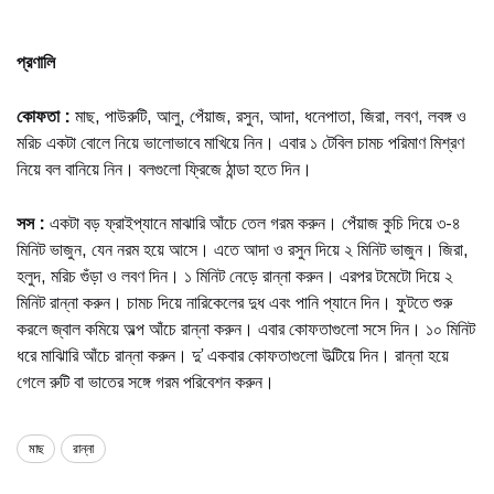
প্রণালি
কোফতা
:
মাছ, পাউরুটি, আলু, পেঁয়াজ, রসুন, আদা, ধনেপাতা, জিরা, লবণ, লবঙ্গ ও
মরিচ একটা বোলে নিয়ে ভালোভাবে মাখিয়ে নিন। এবার ১ টেবিল চামচ পরিমাণ মিশ্রণ
নিয়ে বল বানিয়ে নিন। বলগুলো ফ্রিজে ঠান্ডা হতে দিন।
সস
:
একটা বড় ফ্রাইপ্যানে মাঝারি আঁচে তেল গরম করুন। পেঁয়াজ কুচি দিয়ে ৩-৪
মিনিট ভাজুন, যেন নরম হয়ে আসে। এতে আদা ও রসুন দিয়ে ২ মিনিট ভাজুন। জিরা,
হলুদ, মরিচ গুঁড়া ও লবণ দিন। ১ মিনিট নেড়ে রান্না করুন। এরপর টমেটো দিয়ে ২
মিনিট রান্না করুন। চামচ দিয়ে নারিকেলের দুধ এবং পানি প্যানে দিন। ফুটতে শুরু
করলে জ্বাল কমিয়ে অল্প আঁচে রান্না করুন। এবার কোফতাগুলো সসে দিন। ১০ মিনিট
ধরে মাঝিারি আঁচে রান্না করুন। দু’ একবার কোফতাগুলো উল্টিয়ে দিন। রান্না হয়ে
গেলে রুটি বা ভাতের সঙ্গে গরম পরিবেশন করুন।
মাছ
রান্না