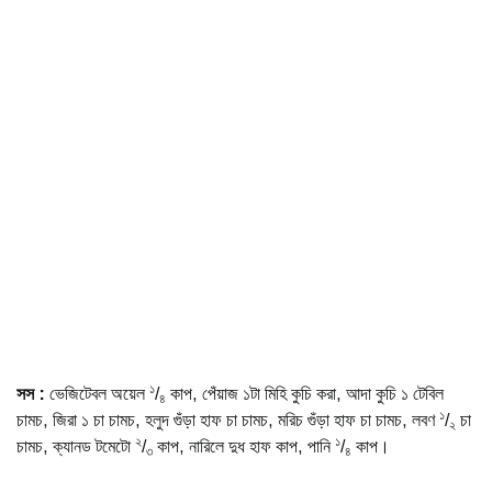
১
সস
:
ভেজিটেবল অয়েল
/
কাপ, পেঁয়াজ ১টা মিহি কুচি করা, আদা কুচি ১ টেবিল
৪
১
চামচ, জিরা ১ চা চামচ, হলুদ গুঁড়া হাফ চা চামচ, মরিচ গুঁড়া হাফ চা চামচ, লবণ
/
চা
২
২
১
চামচ, ক্যানড টমেটো
/
কাপ, নারিলে দুধ হাফ কাপ, পানি
/
কাপ।
৩
৪