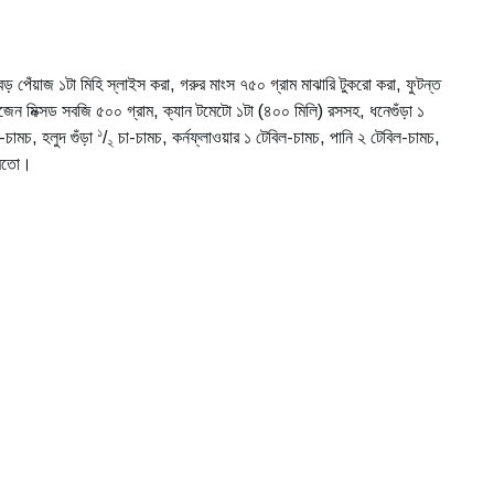
 পেঁয়াজ ১টা মিহি স্লাইস করা, গরুর মাংস ৭৫০ গ্রাম মাঝারি টুকরো করা, ফুটন্ত
জেন মিক্সড সবজি ৫০০ গ্রাম, ক্যান টমেটো ১টা (৪০০ মিলি) রসসহ, ধনেগুঁড়া ১
১
-চামচ, হলুদ গুঁড়া
/
চা-চামচ, কর্নফ্লাওয়ার ১ টেবিল-চামচ, পানি ২ টেবিল-চামচ,
২
াদমতো।