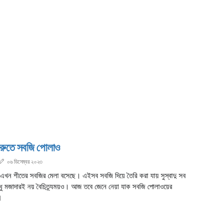
ুরুতে সবজি পোলাও
০৬ ডিসেম্বর ২০২৩
ে এখন শীতের সবজির মেলা বসেছে। এইসব সবজি দিয়ে তৈরি করা যায় সুস্বাদু সব
শুধু মজাদারই নয় বৈচিত্র্যময়ও। আজ তবে জেনে নেয়া যাক সবজি পোলাওয়ের
।