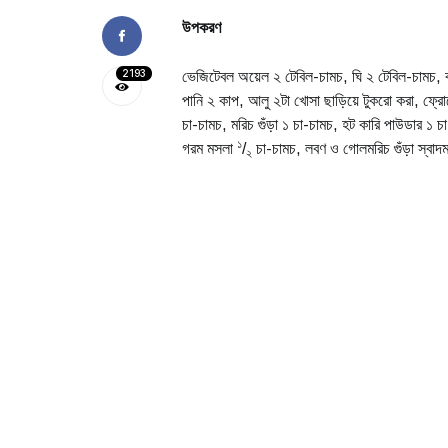
উপকরণ
2193
ভেজিটেবল অয়েল ২ টেবিল-চামচ, ঘি ২ টেবিল-চামচ, বড়
পানি ২ কাপ, আলু ২টা খোসা ছাড়িয়ে টুকরো করা, ফ্রো
চা-চামচ, মরিচ গুঁড়া ১ চা-চামচ, হট কারি পাউডার ১ চা
১
গরম মসলা
/
চা-চামচ, লবণ ও গোলমরিচ গুঁড়া স্ব
২