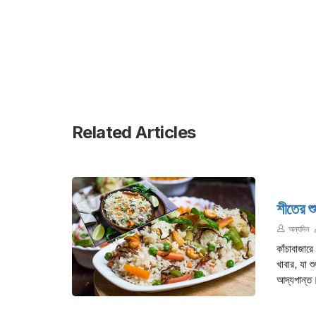
Related Articles
শীতের শ
অন্যদিন
কাঁচাবাজার
খাবার, যা 
আদ্যপান্ত