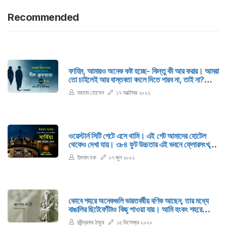
Recommended
ফাহিম, আমারও অনেক কষ্ট হচ্ছে- কিন্তু কী আর করার। আমরা
তো চাইলেই আর বাস্তবতা বদলে দিতে পারব না, তাই না?
আমার একান্ত নিজস্ব কষ্টের সঙ্গে এখন যোগ হয়েছে
ফরহাদ হোসেন
১৭ অক্টোবর ২০২২
অনুশোচনা। এক ধরনের অপরাধবোধ ভেতরে আমাকে কুরে কুরে
খাচ্ছে।
ওয়েস্টার্ন সিটি গেটে এসে থামি। এই গেট আমাদের হোটেল
থেকেও দেখা যায়। ৩৮৪ ফুট উচ্চতার এই ভবনে ফ্লোরসংখ্যা
৩৫টি। ‘জেনেক্স টাওয়ার’ নামে পরিচিত এই ভবনটি আধুনিক
ইমদাদ হক
০৭ জুন ২০২২
স্থাপত্যশিল্পের এক অনন্য নিদর্শন। যদিও বিশ্বের শীর্ষ ১০-এর
তালিকায় নাম নেই এই ভবনের।
কোবে শহরে অনেকগুলি ভারতবর্ষীয় বণিক আছেন, তার মধ্যে
বাঙালির ছিটেফোঁটাও কিছু পাওয়া যায়। আমি হংকং শহরে
পৌছেই এই ভারতবাসীদের টেলিগ্রাম পেয়েছিলুম, তারাই আমার
রবীন্দ্রনাথ ঠাকুর
১৫ ডিসেম্বর ২০২০
আতিথ্যের ব্যবস্থা করেছেন। তাঁরা জাহাজে গিয়ে আমাকে