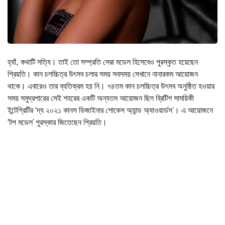
হ্যাঁ, কথাটি সত্যি। তাই তো সম্প্রতি সেরা মডেল হিসেবেও পুরস্কৃত হয়েছেন
প্রিয়তি। কান চলচ্চিত্র উৎসব চলার সময় সবসময় সেখানে নানারকম আয়োজন
থাকে। এবারেও তার ব্যতিক্রম হয় নি। ৭৪তম কান চলচ্চিত্র উৎসব অনুষ্ঠিত হওয়ার
সময় সমুদ্রপারের সেই শহরের একটি অন্যতম আয়োজন ছিল ব্রিটিশ সাময়িকী
ইন্টেগ্রিটির ‘দ্য ২০২১ কানস ডিজাইনার শোকেস অ্যান্ড অ্যাওয়ার্ডস’। এ আয়োজনে
‘টপ মডেল’ পুরস্কার জিতেছেন প্রিয়তি।