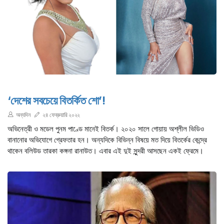
‘দেশের সবচেয়ে বিতর্কিত শো’!
অন্যদিন
২৪ ফেব্রুয়ারি ২০২২
অভিনেত্রী ও মডেল পুনম পাণ্ডে মানেই বিতর্ক। ২০২০ সালে গোয়ায় অশ্লীল ভিডিও
বানানোর অভিযোগে গ্রেফতার হন। অন্যদিকে বিভিন্ন বিষয়ে মত দিয়ে বিতর্কের কেন্দ্রে
থাকেন বলিউড তারকা কঙ্গনা রানাউত। এবার এই দুই সুন্দরী আসছেন একই ফ্রেমে।