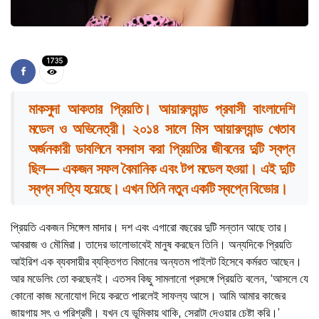
1735
মাকসুদা আকতার প্রিয়তি। আয়ারল্যান্ড প্রবাসী বাংলাদেশি
মডেল ও অভিনেত্রী। ২০১৪ সালে মিস আয়ারল্যান্ড খেতাব
অর্জনকারী ডাবলিনে বসবাস করা প্রিয়তির জীবনের দুটি স্বপ্ন
ছিল— একজন সফল বৈমানিক এবং টপ মডেল হওয়া। এই দুটি
স্বপ্ন সত্যি হয়েছে। এখন তিনি নতুন একটি স্বপ্নে বিভোর।
প্রিয়তি একজন সিঙ্গেল মাদার। দশ এবং এগারো বছরের দুটি সন্তান আছে তার।
আবরাজ ও মৌমিরা। তাদের ভালোভাবেই মানুষ করছেন তিনি। অন্যদিকে প্রিয়তি
আইরিশ এক ব্যবসায়ীর ব্যক্তিগত বিমানের অন্যতম পাইলট হিসেবে কর্মরত আছেন।
আর মডেলিং তো করছেনই। এতসব কিছু সামলানো প্রসঙ্গে প্রিয়তি বলেন, ‘আসলে যে
কোনো কাজ মনোযোগ দিয়ে করতে পারলেই সাফল্য আসে। আমি আমার কাজের
জায়গায় সৎ ও পরিশ্রমী। যখন যে ভূমিকায় থাকি, সেরাটা দেওয়ার চেষ্টা করি।’