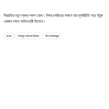
প্রিয়তির নতুন স্বপ্ন সফল হোক। বিশ্ব চলচ্চিত্র অঙ্গনে তার সুপরিচিতি গড়ে উঠুক
একজন সফল অভিনেত্রী হিসেবে।
মডেল
মাকসুদা আকতার প্রিয়ত
মিস আয়ারল্যান্ড