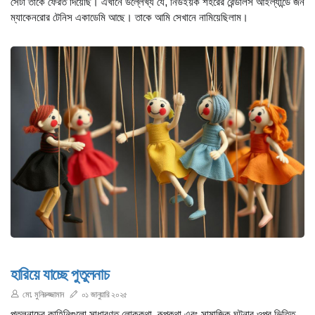
সেটা তাকে ফেরত দিয়েছি। এখানে উল্লেখ্য যে, নিউইয়র্ক শহরের রেন্ডালস আইল্যান্ডে জন
ম্যাকেনরোর টেনিস একাডেমি আছে। তাকে আমি সেখানে নামিয়েছিলাম।
হারিয়ে যাচ্ছে পুতুলনাচ
মো. মুনিরুজ্জামান
০১ জানুয়ারি ২০২৫
পুতুলনাচের কাহিনিগুলো সাধারণত লোককথা, রূপকথা এবং সামাজিক ঘটনার ওপর ভিত্তি