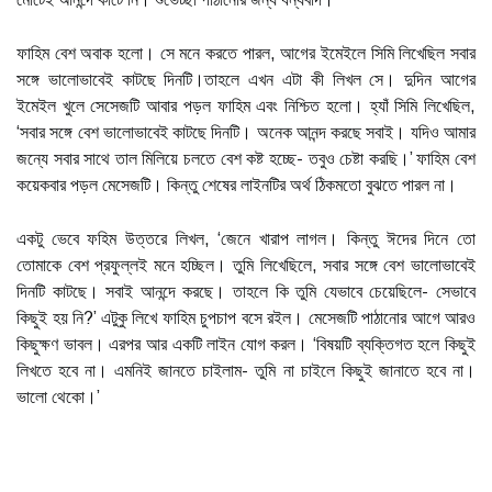
ফাহিম বেশ অবাক হলো। সে মনে করতে পারল, আগের ইমেইলে সিমি লিখেছিল সবার
সঙ্গে ভালোভাবেই কাটছে দিনটি।তাহলে এখন এটা কী লিখল সে। দুদিন আগের
ইমেইল খুলে সেসেজটি আবার পড়ল ফাহিম এবং নিশ্চিত হলো। হ্যাঁ সিমি লিখেছিল,
‘সবার সঙ্গে বেশ ভালোভাবেই কাটছে দিনটি। অনেক আনন্দ করছে সবাই। যদিও আমার
জন্যে সবার সাথে তাল মিলিয়ে চলতে বেশ কষ্ট হচ্ছে- তবুও চেষ্টা করছি।’ ফাহিম বেশ
কয়েকবার পড়ল মেসেজটি। কিন্তু শেষের লাইনটির অর্থ ঠিকমতো বুঝতে পারল না।
একটু ভেবে ফহিম উত্তরে লিখল, ‘জেনে খারাপ লাগল। কিন্তু ঈদের দিনে তো
তোমাকে বেশ প্রফুল্লই মনে হচ্ছিল। তুমি লিখেছিলে, সবার সঙ্গে বেশ ভালোভাবেই
দিনটি কাটছে। সবাই আনন্দে করছে। তাহলে কি তুমি যেভাবে চেয়েছিলে- সেভাবে
কিছুই হয় নি?’ এটুকু লিখে ফাহিম চুপচাপ বসে রইল। মেসেজটি পাঠানোর আগে আরও
কিছুক্ষণ ভাবল। এরপর আর একটি লাইন যোগ করল। ‘বিষয়টি ব্যক্তিগত হলে কিছুই
লিখতে হবে না। এমনিই জানতে চাইলাম- তুমি না চাইলে কিছুই জানাতে হবে না।
ভালো থেকো।’