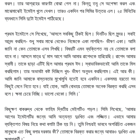
করল। তার আগ্রহের কারণটা বোঝা গেল না। কিন্তু তবু সে অপেক্ষা করল এবং
মাঝেমাঝেই ইমেইল খুলে দেখল। তারও একদিন পর সিমির উত্তর এল। ২৫ মিনিটের
ব্যবধানে সিমি দুটো ইমেইল পাঠিয়েছে।
প্রথম ইমেইলে সে লিখেছে, ‘আসলে সবকিছু ঠিকই ছিল। দিনটিও ছিল সুন্দর। সবাই
আনন্দ করছিল- শুধু সবার মাঝে থেকেও নিজেকে একা লাগছিল- ভীষণ একা। আমি
জানি না কেন তোমাকে এসব লিখছি। বিষয়টি এমন ব্যক্তিগত নয় যে তোমাকে বলা
যাবে না। আসলে মাত্র দু’ মাস আগে আমি আমার রাশেদকে হারিয়েছি। রাশেদ আমার
স্বামী। তাকে ছাড়া এটিই ছিল আমার প্রথম ঈদ। স্বাভাবিকভাবেই আমি তাকে মিস
করছিলাম। তার অভাবটা কষ্ট দিচ্ছিল খুব- ভীষণ অনুভব করছিলাম। এই আর কী।
আমি জানি আমাকে বাস্তবতার মুখোমুখি হতেই হবে একদিন। একসময় হয়তো সব
কিছুই মেনে নিতে হবে। যাই হোক, আমি বোধহয় তোমাকে অনেক বিরক্ত করছি এসব
বলে। ক্ষমা চেয়ে নিচ্ছি। ভালো থেকো। সিমি।’
কিছুক্ষণ বাকরুদ্ধ থেকে ফাহিম দ্বিতীয় মেইলটিও পড়ল। সিমি লিখেছে, ‘আমার
আগের ইমেইলটির জন্যে আমি অত্যন্ত দুঃখিত এবং লজ্জিত। এভাবে আমার
ব্যক্তিগত বিষয় নিয়ে কথা বলাটা ঠিক হয় নি। তুমি নিশ্চয়ই ভাববে অপরিচিত একজন
মানুষকে এত কিছু বলার দরকার কী? তোমাকে বিরক্ত করার জন্যে আবারও দুঃখিত এবং
ক্ষমাপ্রার্থী।’