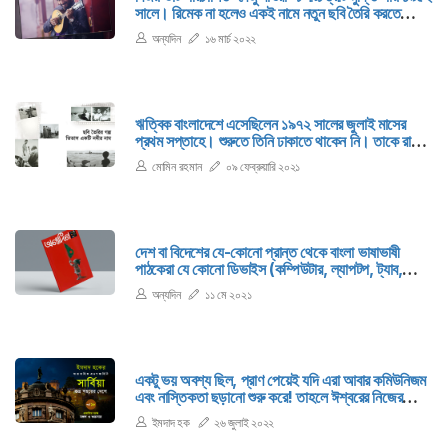
সালে। রিমেক না হলেও একই নামে নতুন ছবি তৈরি করতে
যাচ্ছেন সঞ্জয় লীলা বানশালি- এ খবর পুরনো। নতুন তথ্য হচ্ছে,
অন্যদিন
১৬ মার্চ ২০২২
হিন্দুস্তানী উচ্চাঙ্গ সঙ্গীতের মূল স্রষ্টা মিয়া তানসেনের (১৫০৬ -
১৫৮৯) চরিত্রে অভিনয় করবেন অজয় দেবগণ।
ঋত্বিক বাংলাদেশে এসেছিলেন ১৯৭২ সালের জুলাই মাসের
প্রথম সপ্তাহে। শুরুতে তিনি ঢাকাতে থাকেন নি। তাকে রাখা
হয়েছিল নারায়ণগঞ্জের তৎকালীন ঢাকেশ্বরী মিলের গেস্ট
মোমিন রহমান
০৯ ফেব্রুয়ারি ২০২১
হাউজে। সেখানে বসেই তিনি ছবিটির একটি চিত্রনাট্য লিখেন।
তবে এটা ঠিক থাকে নি।
দেশ বা বিদেশের যে-কোনো প্রান্ত থেকে বাংলা ভাষাভাষী
পাঠকেরা যে কোনো ডিভাইস (কম্পিউটার, ল্যাপটপ, ট্যাব,
মোবাইল ফোন) থেকে Www.anyadinbd.com
অন্যদিন
১১ মে ২০২১
ব্রাউজ করে ‌'অন্যদিন ঈদসংখ্যা ২০২১'টি পড়তে পারবেন ই-
ম্যাগাজিন হিসেবে।
একটু ভয় অবশ্য ছিল, প্রাণ পেয়েই যদি এরা আবার কমিউনিজম
এবং নাস্তিকতা ছড়ানো শুরু করে! তাহলে ঈশ্বরের নিজের
অস্তিত্ব নিয়েই টানাটানি পড়বে। কিন্তু একি! ১০ মিনিটের
ইমদাদ হক
২৬ জুলাই ২০২২
জন্য প্রাণ পেয়েই লেলিন-স্ট্যালিন দৌড়ে গেলেন ঝোপের
আড়ালে।