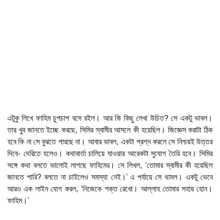
এটুকু লিখে ফাহিম চুপচাপ বসে রইল। আর কি কিছু লেখা উচিত? সে একটু ভাবল।
তার খুব জানতে ইচ্ছে করছে, সিমির স্বামীর আসলে কী হয়েছিল। জিজ্ঞেস করাটা ঠিক
হবে কি না সে বুঝতে পারছে না। আবার ভাবল, একটা প্রশ্ন করলে সে নিশ্চয়ই উত্তর
দিবে- দেরিতে হলেও। কথাবার্তা চালিয়ে যাওয়ার আরেকটা সুযোগ তৈরি হবে। সিমির
সঙ্গে কথা বলতে ভালোই লাগছে ফাহিমের। সে লিখল, ‘তোমার স্বামীর কী হয়েছিল
জানতে পারি? বলতে না চাইলেও সমস্যা নেই।’ এ পর্যায়ে সে থামল। একটু ভেবে
আরও এক লাইন যোগ করল, ‘নিজেকে শক্ত রেখো। আল্লাহ তোমার সহায় হোন।
ফাহিম।’