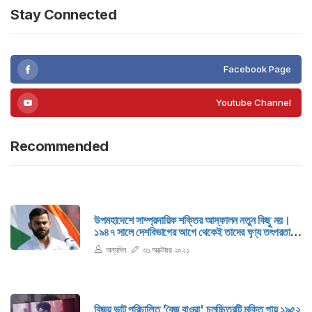
Stay Connected
Facebook Page
Youtube Channel
Recommended
উপমহাদেশে সাম্প্রদায়িক শক্তির আস্ফালন নতুন কিছু নয়।
১৯৪৭ সালে দেশবিভাগের আগে থেকেই তাদের ঘৃণ্য তৎপরতা
শুরু হয়েছিল। এতে নানা সময়ে রক্ত ঝরেছে মানুষের। ব্যথিত
অন্যদিন
৩১ অক্টোবর ২০২১
হয়েছে উদার মানবতাবাদী মানুষেরা।
বিজয় ভাট পরিচালিত 'বৈজু বাওরা' চলচ্চিত্রটি মুক্তি পায় ১৯৫২