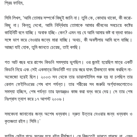
প্রিয় ফাহিম,
সিমি লিখল, ‘আমি তোমার সম্পর্কে কিছুই জানি না। তুমি কে, কোথায় থাকো, কী করো-
কিছু না। কিন্তু দেখো, আমি নির্দ্বিধায় তোমাকে আমার জীবনের সবচেয়ে কষ্টের
কাহিনিটি বলে যাচ্ছি। অবাক হচ্ছি- কেন? এমন নয় যে আমি আমার কষ্ট বা ব্যথা কারও
সঙ্গে ভাগ করে নেওয়ার জন্যে মারা যাচ্ছি। অথচ, কী অবলীলায় আমি বলে যাচ্ছি।
আচ্ছা যাই হোক, তুমি জানতে চেয়েছ, তাই বলছি।
গত আট বছর ধরে রাশেদ কিডনি সমস্যায় ভুগছিল। ওর জন্মই হয়েছিল মাত্র একটি
কিডনি নিয়ে এবং সেই একমাত্র কিডনিটি গত চার বছর যাবৎ ঠিকমতো কাজ করছিল না-
অকেজো হয়েই ছিল। ২০০৩ সন থেকে তার ডায়ালাইসিস শুরু হয় যা চলছিল তার
রেনাল ফেইলিওরের শেষ ধাপ পর্যন্ত। তার শরীরের সব জরুরি অর্গ্যানগুলোতেও
সমস্যা হচ্ছিল, শেষ পর্যন্ত তার হৃদযন্ত্রও কাজ করা বন্ধ করে দেয়। সে তার শেষ
নিঃশ্বাস ত্যাগ করে ১৭ আগস্ট ২০০৬।
সমবেদনা জানানোর জন্য অশেষ ধন্যবাদ। দ্রুত উত্তর দেওয়ার জন্য ধন্যবাদ ও
কৃতজ্ঞতা রইল। সিমি।’
ফাহিম মেইল পড়ে স্তব্ধ হয়ে রইল দীর্ঘক্ষণ। সে কিছুতেই ভাবতে পারছে না, এমন