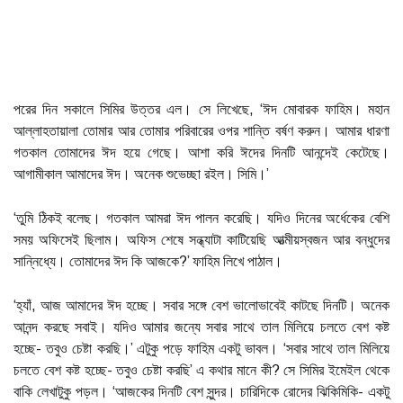
পরের দিন সকালে সিমির উত্তর এল। সে লিখেছে, ‘ঈদ মোবারক ফাহিম। মহান
আল্লাহতায়ালা তোমার আর তোমার পরিবারের ওপর শান্তি বর্ষণ করুন। আমার ধারণা
গতকাল তোমাদের ঈদ হয়ে গেছে। আশা করি ঈদের দিনটি আনন্দেই কেটেছে।
আগামীকাল আমাদের ঈদ। অনেক শুভেচ্ছা রইল। সিমি।’
‘তুমি ঠিকই বলেছ। গতকাল আমরা ঈদ পালন করেছি। যদিও দিনের অর্ধেকের বেশি
সময় অফিসেই ছিলাম। অফিস শেষে সন্ধ্যাটা কাটিয়েছি আত্মীয়স্বজন আর বন্ধুদের
সান্নিধ্যে। তোমাদের ঈদ কি আজকে?’ ফাহিম লিখে পাঠাল।
‘হ্যাঁ, আজ আমাদের ঈদ হচ্ছে। সবার সঙ্গে বেশ ভালোভাবেই কাটছে দিনটি। অনেক
আনন্দ করছে সবাই। যদিও আমার জন্যে সবার সাথে তাল মিলিয়ে চলতে বেশ কষ্ট
হচ্ছে- তবুও চেষ্টা করছি।’ এটুকু পড়ে ফাহিম একটু ভাবল। ‘সবার সাথে তাল মিলিয়ে
চলতে বেশ কষ্ট হচ্ছে- তবুও চেষ্টা করছি’ এ কথার মানে কী? সে সিমির ইমেইল থেকে
বাকি লেখাটুকু পড়ল। ‘আজকের দিনটি বেশ সুন্দর। চারিদিকে রোদের ঝিকিমিকি- একটু