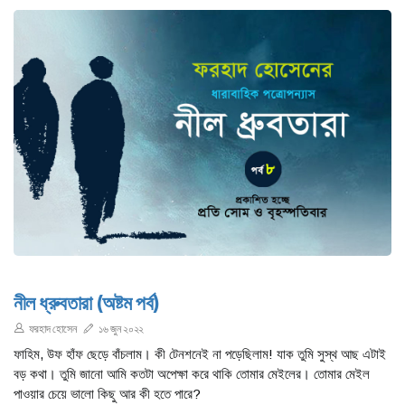
নীল ধ্রুবতারা (অষ্টম পর্ব)
ফরহাদ হোসেন
১৬ জুন ২০২২
ফাহিম, উফ হাঁফ ছেড়ে বাঁচলাম। কী টেনশনেই না পড়েছিলাম! যাক তুমি সুস্থ আছ এটাই
বড় কথা। তুমি জানো আমি কতটা অপেক্ষা করে থাকি তোমার মেইলের। তোমার মেইল
পাওয়ার চেয়ে ভালো কিছু আর কী হতে পারে?