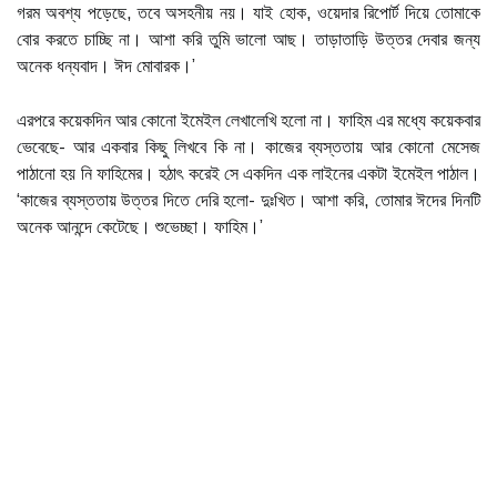
গরম অবশ্য পড়েছে, তবে অসহনীয় নয়। যাই হোক, ওয়েদার রিপোর্ট দিয়ে তোমাকে
বোর করতে চাচ্ছি না। আশা করি তুমি ভালো আছ। তাড়াতাড়ি উত্তর দেবার জন্য
অনেক ধন্যবাদ। ঈদ মোবারক।’
এরপরে কয়েকদিন আর কোনো ইমেইল লেখালেখি হলো না। ফাহিম এর মধ্যে কয়েকবার
ভেবেছে- আর একবার কিছু লিখবে কি না। কাজের ব্যস্ততায় আর কোনো মেসেজ
পাঠানো হয় নি ফাহিমের। হঠাৎ করেই সে একদিন এক লাইনের একটা ইমেইল পাঠাল।
‘কাজের ব্যস্ততায় উত্তর দিতে দেরি হলো- দুঃখিত। আশা করি, তোমার ঈদের দিনটি
অনেক আনন্দে কেটেছে। শুভেচ্ছা। ফাহিম।’