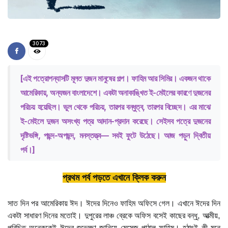
3073
[এই পত্রোপন্যাসটি মূলত দুজন মানুষের গল্প। ফাহিম আর সিমির। একজন থাকে
আমেরিকায়, অন্যজন বাংলাদেশে। একটা অনাকাঙ্খিত ই-মেইলের কারণে দুজনের
পরিচয় হয়েছিল। ভুল থেকে পরিচয়, তারপর বন্ধুত্ব, তারপর বিচ্ছেদ। এর মাঝে
ই-মেইলে দুজন অসংখ্য পত্র আদান-প্রদান করেছে। সেইসব পত্রে দুজনের
দৃষ্টিভঙ্গি, পছন্দ-অপছন্দ, মনস্তত্ত্ব— সবই ফুটে উঠেছে। আজ পড়ুন দ্বিতীয়
পর্ব।]
প্রথম পর্ব পড়তে এখানে ক্লিক করুন
সাত দিন পর আমেরিকায় ঈদ। ঈদের দিনেও ফাহিম অফিসে গেল। এখানে ঈদের দিন
একটা সাধারণ দিনের মতোই। দুপুরের লাঞ্চ ব্রেকে অফিস বসেই কাছের বন্ধু, আত্মীয়,
পরিচিত অনেককেই ঈদের শুভেচ্ছা জানিয়ে মেসেজ পাঠাল ফাহিম। হঠাৎই কী মনে