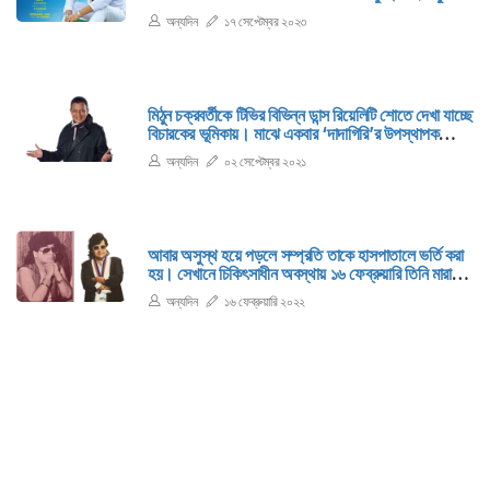
ভালো তবলা বাজান। গান লিখেন। সুরারোপ করেন। নাম
অন্যদিন
১৭ সেপ্টেম্বর ২০২৩
আজমল হোসেন দিশারী।
মিঠুন চক্রবর্তীকে টিভির বিভিন্ন ডান্স রিয়েলিটি শোতে দেখা যাচ্ছে
বিচারকের ভূমিকায়। মাঝে একবার ‘দাদাগিরি’র উপস্থাপক
হিসেবেও তাকে দেখা গিয়েছিল। কিন্তু কখনোই টিভির কোনো
অন্যদিন
০২ সেপ্টেম্বর ২০২১
ধারাবাহিকে মিঠুন অভিনয় করেন নি।
আবার অসুস্থ হয়ে পড়লে সম্প্রতি তাকে হাসপাতালে ভর্তি করা
হয়। সেখানে চিকিৎসাধীন অবস্থায় ১৬ ফেব্রুয়ারি তিনি মারা
যান। ১৯৭০ থেকে ৮০-এর দশকে হিন্দি ছায়াছবির জগতে
অন্যদিন
১৬ ফেব্রুয়ারি ২০২২
অন্যতম জনপ্রিয় নাম বাপ্পী লাহিড়ী।