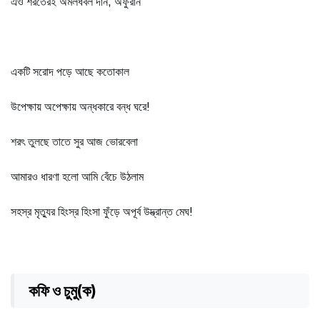
এও শরতেরই অমলধবল দান, অফুরান
একটি সরোদ পড়ে আছে কতোকাল
উপেক্ষায় অপেক্ষায় অন্ধকারে বন্ধ ঘরে!
শরৎ তুলছে তাতে সুর আজ ভোরবেলা
আমারও ধারণা হলো আমি বেঁচে উঠলাম
সহস্র মৃত্যুর হিংস্র হিংসা ফুঁড়ে অপূর্ব উদ্ভ্রান্ত মেঘ!
কফি ও চুমু(ক)