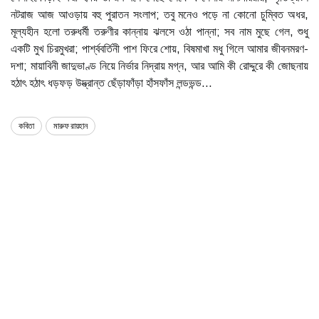
নটরাজ আজ আওড়ায় বহু পুরাতন সংলাপ; তবু মনেও পড়ে না কোনো চুম্বিত অধর,
মূল্যহীন হলো তরুধর্মী তরুণীর কান্নায় ঝলসে ওঠা পান্না; সব নাম মুছে গেল, শুধু
একটি মুখ চিরমুখরা; পার্শ্ববর্তিনী পাশ ফিরে শোয়, বিষমাখা মধু গিলে আমার জীবনমরণ-
দশা; মায়াবিনী জাদুভাণ্ড নিয়ে নির্ভার নিদ্রায় মগ্ন, আর আমি কী রোদ্দুরে কী জোছনায়
হঠাৎ হঠাৎ ধড়ফড় উদ্ভ্রান্ত ছেঁড়াফাঁড়া হাঁসফাঁস লন্ডভন্ড...
কবিতা
মারুফ রায়হান