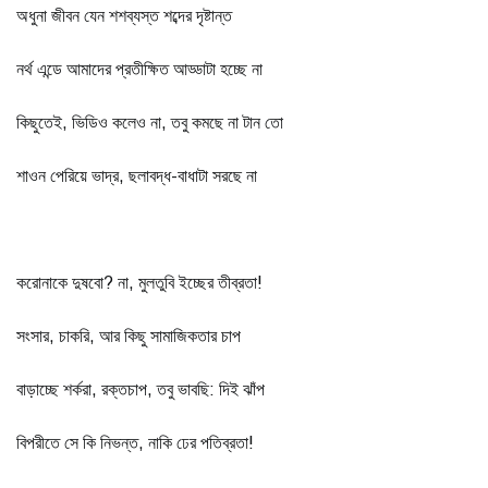
অধুনা জীবন যেন শশব্যস্ত শব্দের দৃষ্টান্ত
নর্থ এন্ডে আমাদের প্রতীক্ষিত আড্ডাটা হচ্ছে না
কিছুতেই, ভিডিও কলেও না, তবু কমছে না টান তো
শাওন পেরিয়ে ভাদ্র, ছলাবদ্ধ-বাধাটা সরছে না
করোনাকে দুষবো? না, মুলতুবি ইচ্ছের তীব্রতা!
সংসার, চাকরি, আর কিছু সামাজিকতার চাপ
বাড়াচ্ছে শর্করা, রক্তচাপ, তবু ভাবছি: দিই ঝাঁপ
বিপরীতে সে কি নিভন্ত, নাকি ঢের পতিব্রতা!