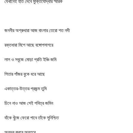
যেখানেই হাত দেবে মুক্তিযোদ্ধার স্মারক
জননীর অশ্রুধারা আজ বাংলার তেরো শত নদী
রক্তধারা মিশে আছে বঙ্গোপসাগরে
লাল ও সবুজে মোড়া প্রতি ইঞ্চি জমি
পিতার পাঁজর বুকে ধরে আছে
একাত্তর-উত্তর প্রজন্ম তুমি
চিনে নাও আজ সেই পবিত্র জমিন
যাঁকে খুঁজে ফেরো পাবে তাঁকে সুনিশ্চিত
অনুভব করবে অন্তরে