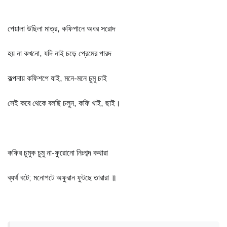
পেয়ালা উছিলা মাত্র, কফিপানে অধর সরোদ
হয় না কখনো, যদি নাই চড়ে প্রেমের পারদ
কল্পনায় কফিশপে যাই, মনে-মনে চুমু চাই
সেই কবে থেকে বলছি চলুন, কফি খাই, ছাই।
কফির চুমুক চুমু না-ফুরোনো নিঃশব্দ কথারা
ব্যর্থ বটে; মনোপটে অফুরান ফুটছে তারারা ॥