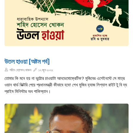
উতল হাওয়া [অষ্টম পর্ব]
শহিদ হোসেন খোকন
১২ জুন ২০২২
তোমার কি মনে হয় না ভুট্টোর চাওয়াটা আনডেমোক্রেটিক? মুজিবের এগেইনস্টে সে মাত্র
ওয়ান থার্ড ভিক্টরি পেয়ে প্রধানমন্ত্রী কীভাবে হবে! শেখ মুজিব হ্যাজ লিগ্যাল রাইট টু বি দ্য
প্রাইম মিনিস্টার অব পাকিস্তান।