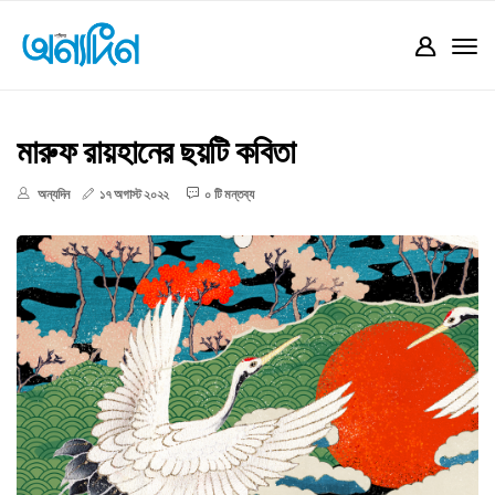
মারুফ রায়হানের ছয়টি কবিতা
অন্যদিন
১৭ অগাস্ট ২০২২
০ টি মন্তব্য