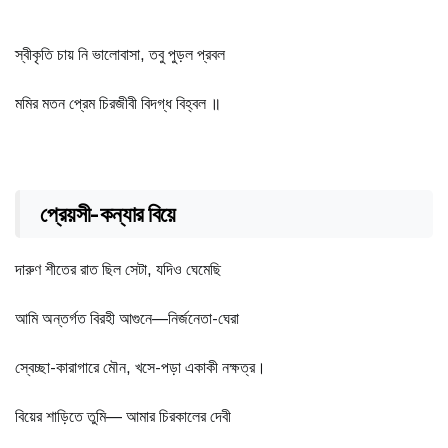
স্বীকৃতি চায় নি ভালোবাসা, তবু পুড়ল প্রবল
মমির মতন প্রেম চিরজীবী বিদগ্ধ বিহ্বল ॥
প্রেয়সী-কন্যার বিয়ে
দারুণ শীতের রাত ছিল সেটা, যদিও ঘেমেছি
আমি অন্তর্গত বিরহী আগুনে—নির্জনেতা-ঘেরা
স্বেচ্ছা-কারাগারে মৌন, খসে-পড়া একাকী নক্ষত্র।
বিয়ের শাড়িতে তুমি— আমার চিরকালের দেবী