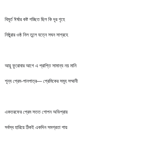
বিমূর্ত ঈর্ষার কষ্ট গচ্ছিত ছিল কি দূর গৃহে
নিষ্ঠুরার ওষ্ঠ নিল তুলে যত্নে সঘন সাগ্রহে
আয়ু ফুরোবার আগে এ প্রাপ্তি সামান্য নয় মানি
শূন্য প্রেম-পানপাত্র— প্রেমিকের সমূহ সম্মানী
একতরফের প্রেম সতত গোপন অভিপ্রায়
সর্বস্ব হারিয়ে ঠিকই একদিন সমগ্রতা পায়