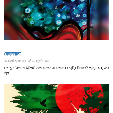
রেহাননামা
জ্যোতিপ্রকাশ দত্ত
১৬ জানুয়ারি ২০১৬
হাত তুলে নিয়ে সে উল্টেপাল্টে দেখে কাগজখানা। তারপর হতবুদ্ধি নিজেকেই প্রশ্ন করে, এডা
কী?