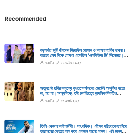
Recommended
বড়পর্দায় জুটি বাঁধলেন জিয়াউল রোশান ও আশনা হাবিব ভাবনা।
বছরের শেষ দিকে ঘোষণা এসেছিল ‘এক্সকিউজ মি’ সিনেমার।
রায়হান খানের পরিচালনায় এ সিনেমায় একসাথে দেখা যাবে
অন্যদিন
০৯ অক্টোবর ২০২৩
তাদের। সম্প্রতি রাজধানীর বিভিন্ন লোকেশনে শেষ হয়েছে
সিনেমার প্রথম লটের কাজ।
ঋতুপর্ণের ছবির বক্তব্য বুঝতে দর্শকদের মোটেই অসুবিধা হতো
না, হয় না। অন্যদিকে, তাঁর চলচ্চিত্রে নান্দনিক দিকটিও
উপেক্ষিত নয়।
অন্যদিন
১৩ অগাস্ট ২০২৫
তিনি একজন আইনজীবী। সাংবাদিক। এইসব পরিচয়কে ছাপিয়ে
তার মনের ভেতরে বাস করে একজন গানের মানুষ। এই মানুষটি