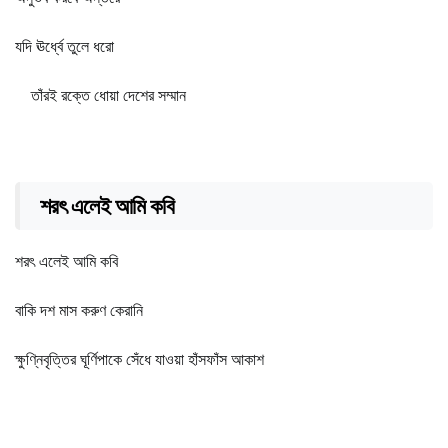
যদি ঊর্ধ্বে তুলে ধরো
তাঁরই রক্তে ধোয়া দেশের সম্মান
শরৎ এলেই আমি কবি
শরৎ এলেই আমি কবি
বাকি দশ মাস করুণ কেরানি
ক্ষুণ্নিবৃত্তির ঘূর্ণিপাকে সেঁধে যাওয়া হাঁসফাঁস আকাশ