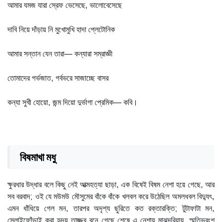
আমার যমজ যারা স্রেফ ভেসেছে, ভালোবেসেছে
দাবি নিয়ে দাঁড়ায় নি মুখোমুখি হাদা প্লেটোনিক
আমার সন্তান যেন তারা— কন্যারা সম্রাজ্ঞী
তোমাদের গর্ভজাত, গর্বভরে সাজাচ্ছে বাসর
কন্যা সুখী হোয়ো, জন্ম দিয়ো দুর্ভাগা প্রেমিক— কবি।
বিষমাখা মধু
ক্ষুরধার উদ্ধার বলে কিছু নেই আত্মহত্যা ছাড়া, এক বিষেই বিষম নেশা হয়ে গেছে, আর
সব বরবাদ; ওই যে মউমউ মৌসুমের বাঁকে বাঁকে খলবল করে উঠেছিল অমলধবল বিদ্যুৎ,
এমন ধাঁধিয়ে গেল মন, তারপর অদৃশ্য ছুরিতে কত রক্তারক্তি; টুটাফাটা মন,
সেলাইফোঁড়াই করা হৃদয় তাজ্জব বনে গেছে শেষে এ নেশায় মাঝদরিয়ায়, স্মৃতিভ্রংশ