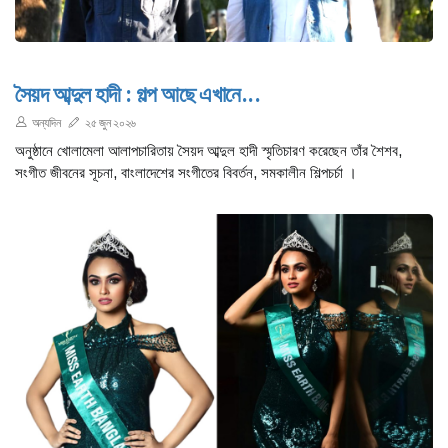
সৈয়দ আব্দুল হাদী : গল্প আছে এখানে...
অন্যদিন
২৫ জুন ২০২৬
অনুষ্ঠানে খোলামেলা আলাপচারিতায় সৈয়দ আব্দুল হাদী স্মৃতিচারণ করেছেন তাঁর শৈশব,
সংগীত জীবনের সূচনা, বাংলাদেশের সংগীতের বিবর্তন, সমকালীন শিল্পচর্চা ।