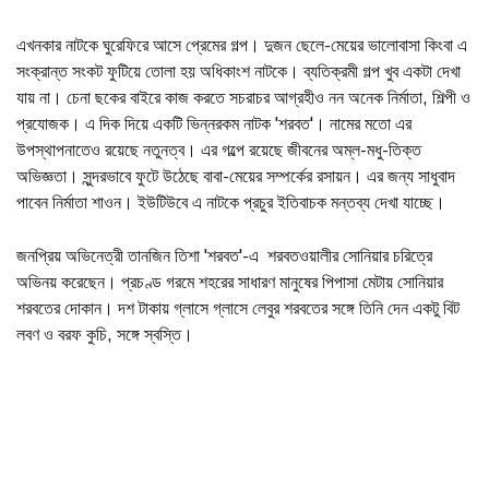
এখনকার নাটকে ঘুরেফিরে আসে প্রেমের গল্প। দুজন ছেলে-মেয়ের ভালোবাসা কিংবা এ
সংক্রান্ত সংকট ফুটিয়ে তোলা হয় অধিকাংশ নাটকে। ব্যতিক্রমী গল্প খুব একটা দেখা
যায় না। চেনা ছকের বাইরে কাজ করতে সচরাচর আগ্রহীও নন অনেক নির্মাতা, শিল্পী ও
প্রযোজক। এ দিক দিয়ে একটি ভিন্নরকম নাটক 'শরবত'। নামের মতো এর
উপস্থাপনাতেও রয়েছে নতুনত্ব। এর গল্পে রয়েছে জীবনের অম্ল-মধু-তিক্ত
অভিজ্ঞতা। সুন্দরভাবে ফুটে উঠেছে বাবা-মেয়ের সম্পর্কের রসায়ন। এর জন্য সাধুবাদ
পাবেন নির্মাতা শাওন। ইউটিউবে এ নাটকে প্রচুর ইতিবাচক মন্তব্য দেখা যাচ্ছে।
জনপ্রিয় অভিনেত্রী তানজিন তিশা 'শরবত'-এ শরবতওয়ালীর সোনিয়ার চরিত্রে
অভিনয় করেছেন। প্রচণ্ড গরমে শহরের সাধারণ মানুষের পিপাসা মেটায় সোনিয়ার
শরবতের দোকান। দশ টাকায় গ্লাসে গ্লাসে লেবুর শরবতের সঙ্গে তিনি দেন একটু বিট
লবণ ও বরফ কুচি, সঙ্গে স্বস্তি।