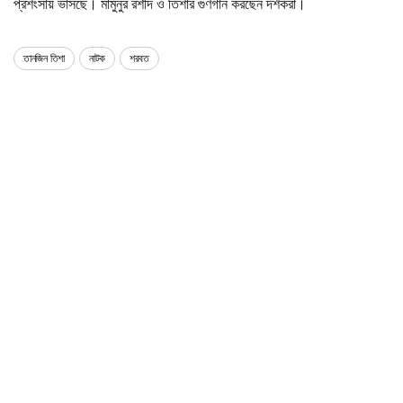
প্রশংসায় ভাসছে। মামুনুর রশীদ ও তিশার গুণগান করছেন দর্শকরা।
তানজিন তিশা
নাটক
শরবত