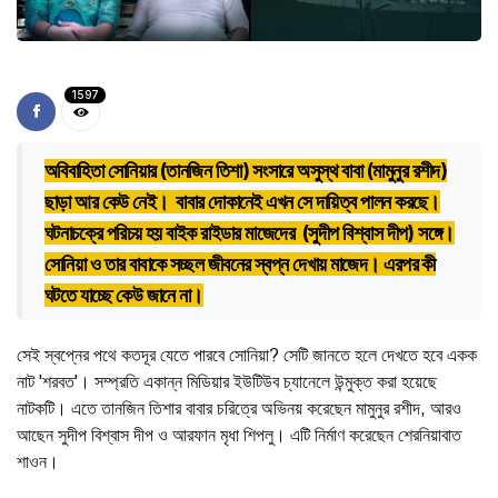
1597
অবিবাহিতা সোনিয়ার (তানজিন তিশা) সংসারে অসুস্থ বাবা (মামুনুর রশীদ)
ছাড়া আর কেউ নেই। বাবার দোকানেই এখন সে দায়িত্ব পালন করছে।
ঘটনাচক্রে পরিচয় হয় বাইক রাইডার মাজেদের (সুদীপ বিশ্বাস দীপ) সঙ্গে।
সোনিয়া ও তার বাবাকে সচ্ছল জীবনের স্বপ্ন দেখায় মাজেদ। এরপর কী
ঘটতে যাচ্ছে কেউ জানে না।
সেই স্বপ্নের পথে কতদূর যেতে পারবে সোনিয়া? সেটি জানতে হলে দেখতে হবে একক
নাট 'শরবত'। সম্প্রতি একান্ন মিডিয়ার ইউটিউব চ্যানেলে উন্মুক্ত করা হয়েছে
নাটকটি। এতে তানজিন তিশার বাবার চরিত্রে অভিনয় করেছেন মামুনুর রশীদ, আরও
আছেন সুদীপ বিশ্বাস দীপ ও আরফান মৃধা শিপলু। এটি নির্মাণ করেছেন শেরনিয়াবাত
শাওন।