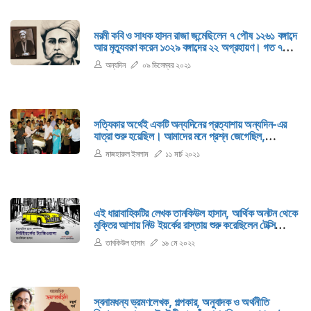
মরমী কবি ও সাধক হাসন রাজা জন্মেছিলেন ৭ পৌষ ১২৬১ বঙ্গাব্দে
আর মৃত্যুবরণ করেন ১৩২৯ বঙ্গাব্দের ২২ অগ্রহায়ণ। গত ৭
ডিসেম্বর ছিল ১৪২৮-এর ২২ অক্টোবর। অর্থাৎ ওই দিন ছিল
অন্যদিন
০৯ ডিসেম্বর ২০২১
হাসন রাজার ৯৯তম প্রয়াণ দিবস।
সত্যিকার অর্থেই একটি অন্যদিনের প্রত্যাশায় অন্যদিন-এর
যাত্রা শুরু হয়েছিল। আমাদের মনে প্রশ্ন জেগেছিল,
বাংলাদেশে একটি সুন্দর আধুনিক পত্রিকা কেন প্রকাশিত হবে না?
মাজহারুল ইসলাম
১১ মার্চ ২০২১
যে পত্রিকায় আমাদের শিল্প, সাহিত্য, সংস্কৃতির নানাদিক বিধৃত
হবে নান্দনিকতার বহুমাত্রিক বিন্যাসে।
এই ধারাবাহিকটির লেখক তানকিউল হাসান, আর্থিক অনটন থেকে
মুক্তির আশায় নিউ ইয়র্কের রাস্তায় শুরু করেছিলেন টেক্সি
চালানো। সেই সময় তিনি মুখোমুখি হন বিচিত্র অভিজ্ঞতার।
তানকিউল হাসান
১৬ মে ২০২২
সেইসব ঘটনাই ফুটে উঠেছে এই ধারাবাহিক রচনায়।
স্বনামধন্য ভ্রমণলেখক, গল্পকার, অনুবাদক ও অর্থনীতি