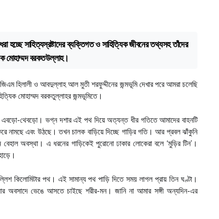
া হচ্ছে সাহিত্যস্রষ্টাদের ব্যক্তিগত ও সাহিত্যিক জীবনের তথ্যসহ তাঁদের
িক মোহাম্মদ বরকতউল্লাহ।
িএম হিলালী ও আবদুল্লাহ আল মুতী শরফুদ্দীনের জন্মভূমি দেখার পরে আমরা চলেছি
ত্যিক মোহাম্মদ বরকতুল্লাহর জন্মভূমিতে।
 ও এবড়ো-থেবড়ো। ভগ্ন দশার এই পথ দিয়ে অত্যন্ত ধীর গতিতে আমাদের বাহনটি
রে নামছে এবং উঠছে। তখন চালক বাড়িয়ে দিচ্ছে গাড়ির গতি। আর প্রবল ঝাঁকুনি
ন বেহাল অবস্থা। এ ধরনের গাড়িকেই পুরোনো ঢাকার লোকেরা বলে ‘মুড়ির টিন’।
 হাড়ে।
লিশ কিলোমিটার পথ। এই সামান্য পথ পাড়ি দিতে সময় লাগল প্রায় তিন ঘণ্টা।
 আর অবসাদে ভেঙে আসতে চাইছে শরীর-মন। জানি না আমার সঙ্গী অন্যদিন-এর