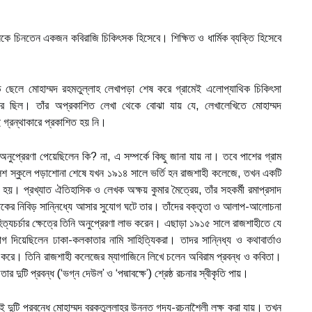
ে চিনতেন একজন কবিরাজি চিকিৎসক হিসেবে। শিক্ষিত ও ধার্মিক ব্যক্তি হিসেবে
লে মোহাম্মদ রহমতুল্লাহ লেখাপড়া শেষ করে গ্রামেই এলোপ্যাথিক চিকিৎসা
াঁর ছিল। তাঁর অপ্রকাশিত লেখা থেকে বোঝা যায় যে, লেখালেখিতে মোহাম্মদ
গ্রন্থাকারে প্রকাশিত হয় নি।
অনুপ্রেরণা পেয়েছিলেন কি? না, এ সম্পর্কে কিছু জানা যায় না। তবে পাশের গ্রাম
িশ স্কুলে পড়াশোনা শেষে যখন ১৯১৪ সালে ভর্তি হন রাজশাহী কলেজে, তখন একটি
 হয়। প্রখ্যাত ঐতিহাসিক ও লেখক অক্ষয় কুমার মৈত্রেয়, তাঁর সহকর্মী রমাপ্রসাদ
সাধকের নিবিড় সান্নিধ্যে আসার সুযোগ ঘটে তার। তাঁদের বক্তৃতা ও আলাপ-আলোচনা
ত্যচর্চার ক্ষেত্রে তিনি অনুপ্রেরণা লাভ করেন। এছাড়া ১৯১৫ সালে রাজশাহীতে যে
োগ দিয়েছিলেন ঢাকা-কলকাতার নামি সাহিত্যিকরা। তাদর সান্নিধ্য ও কথাবার্তাও
 করে। তিনি রাজশাহী কলেজের ম্যাগাজিনে লিখে চলেন অবিরাম প্রবন্ধ ও কবিতা।
ুটি প্রবন্ধ (‘ভগ্ন দেউল’ ও ‘পদ্মাবক্ষে’) শ্রেষ্ঠ রচনার স্বীকৃতি পায়।
দুটি প্রবন্ধে মোহাম্মদ বরকতুল্লাহ্র উন্নত গদ্য-রচনাশৈলী লক্ষ করা যায়। তখন