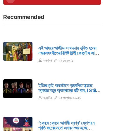
Recommended
এই আসরে আজীবন সম্মাননায় ভূষিত হলেন
নজরুলসংগীতের বিশিষ্ট শিল্পী ফেরদৌস আরা।
এই বৃহৎ আয়োজনে সংগীতের ১৯টি
অন্যদিন
২০ মে ২০২৫
ক্যাটাগরিতে পুরস্কার প্রদান করা হয়।
ইতিমধ্যেই অনলাইনে প্রকাশিত হয়েছে
অ্যাবার নতুন অ্যালবামের দুটি গান, I Still
Have Faith In You এবং Don’t
অন্যদিন
০৫ সেপ্টেম্বর ২০২১
Shut Me Down.। ‘ভয়েজ’
শিরোনামের এই অ্যালবামটি প্রকাশিত হচ্ছে
আগামী ৫ নভেম্বর।
‘ফ্রেমে ফ্রেমে আগামী স্বপ্ন’ স্লোগানে
প্রতি বছরের মতো এবারও শুরু হচ্ছে