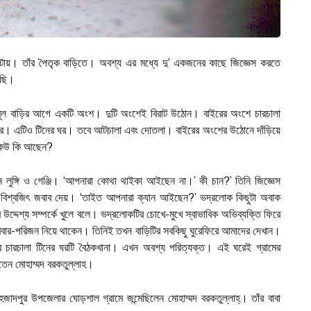
ভিটায়। তাঁর পৈতৃক বাড়িতে। অবশ্য এর মধ্যে দু’ একজনের কাছে জিজ্ঞেস করতে
েছি।
। মূল বাড়ির আগে একটি অংশ। দুটি অংশেই বিরাট উঠোন। বাইরের অংশে চারচালা
ি ঘর। এটিও টিনের ঘর। তবে আটচালা এবং দোতলা। বাইরের অংশের উঠোনে দাঁড়িয়ে
, কেউ কি আছেন?
লুঙ্গি ও গেঞ্জি। ‘আপনারা কোথা থাইকা আইছেন না।’ কী চান?’ তিনি জিজ্ঞেস
বিশ্বজিৎ জবাব দেয়। ‘তাইত আপনারা ক্যান আইছেন?’ ভদ্রলোক কিছুটা অবাক
দেশ্য সম্পর্কে খুলে বলে। ভদ্রলোকটির চোখে-মুখে স্বাভাবিক অভিব্যক্তি ফিরে
বার-পরিজন নিয়ে থাকেন। তিনিই তখন বাড়িটির সবকিছু ঘুরেফিরে আমাদের দেখান।
 চারচালা টিনের ঘরটি বৈঠকখানা। এখন অবশ্য পরিত্যক্ত। এই ঘরেই গ্রামের
তেন মোহাম্মদ বরকতুল্লাহ।
হজাদপুর উপজেলার ঘোড়শাল গ্রামে জন্মেছিলেন মোহাম্মদ বরকতুল্লাহ্। তাঁর বাবা