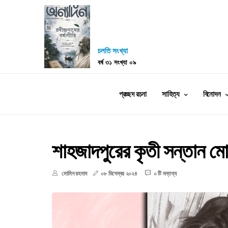
চলতি সংখ্যা
বর্ষ ৩১ সংখ্যা ০৯
প্রচ্ছদ রচনা
সাহিত্য
বিনোদন
শাহজাদপুরের কৃতী সন্তান মো
মোমিন রহমান
০৮ ডিসেম্বর ২০২৪
০ টি মন্তব্য