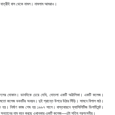
 যাত্রীই বাস থেকে নামল। নামলাম আমরাও।
 ফলের দোকান। ডানদিকে চেয়ে দেখি, দোতলা একটি অট্টালিকা। একটি কলেজ।
 মতো কলেজ ভবনটির অবয়ব। দুই প্রান্তে উপরে উঠার সিঁড়ি। সামনে বিশাল মাঠ।
হয়। নির্মাণ কাজ শেষ হয় ১৯৯৭ সালে। বাস্তবায়নে ফ্যাসিলিটিজ ডিপার্টমেন্ট।
ী সন্তানের নাম বহন করছে এখানকার একটি কলেজ—এটা সত্যি প্রশংসনীয়।