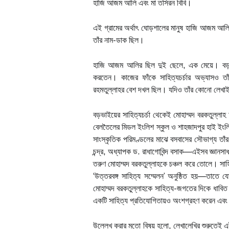
হাজি আজম আলি এবং মা তসিরন বিবি।
এই গ্রামের অর্থাৎ ঘোড়শালের মানুষ হাজি আজম আলিক
তাঁর নাম-ডাক ছিল।
হাজি আজম আলির ছিল দুই ছেলে, এক মেয়ে। বড় ছে
করতেন। কাজের ফাঁকে সাহিত্যচর্চার অভ্যাসও ত
রহমতুল্লাহর বেশ দখল ছিল। যদিও তাঁর কোনো লেখাই 
বড়ভাইয়ের সাহিত্যচর্চা থেকেই মোহাম্মদ বরকতুল্লাহ 
বেলতৈলের মিডল ইংলিশ স্কুল ও শাহজাদপুর হাই ইংল
সাংস্কৃতিক পরিমণ্ডলের মাঝে বসবাসের সৌভাগ্য তাঁর
চন্দ্র, অধ্যাপক ড. রাধাগোবিন্দ বসাক—এইসব জ্ঞান
তরুণ মোহাম্মদ বরকতুল্লাহকে চঞ্চল করে তোলে। সাহি
‘উত্তরবঙ্গ সাহিত্য সম্মেলন’ অনুষ্ঠিত হয়—তাতে য
মোহাম্মদ বরকতুল্লাহকে সাহিত্য-জগতের দিকে ধাবিত
একটি সাহিত্য প্রতিযোগিতায়ও অংশগ্রহণ করেন এবং তার দ
উল্লেখ করার মতো বিষয় হলো, লেখালেখির শুরুতেই এই 