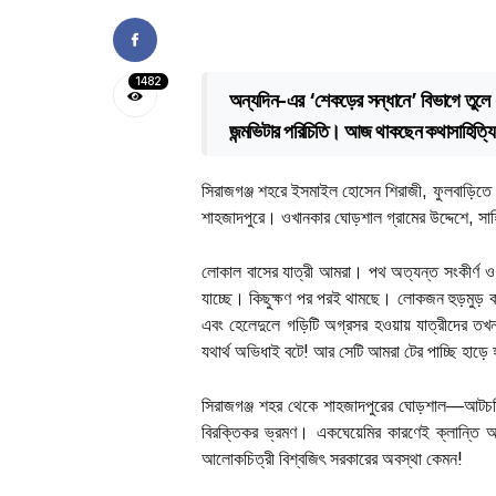
1482
অন্যদিন-এর ‘শেকড়ের সন্ধানে’ বিভাগে তুলে ধর
জন্মভিটার পরিচিতি। আজ থাকছেন কথাসাহিত্য
সিরাজগঞ্জ শহরে ইসমাইল হোসেন শিরাজী, ফুলবাড়িতে জ
শাহজাদপুরে। ওখানকার ঘোড়শাল গ্রামের উদ্দেশে, সাহি
লোকাল বাসের যাত্রী আমরা। পথ অত্যন্ত সংকীর্ণ
যাচ্ছে। কিছুক্ষণ পর পরই থামছে। লোকজন হুড়মুড় ক
এবং হেলেদুলে গড়িটি অগ্রসর হওয়ায় যাত্রীদের তখ
যথার্থ অভিধাই বটে! আর সেটি আমরা টের পাচ্ছি হাড়ে
সিরাজগঞ্জ শহর থেকে শাহজাদপুরের ঘোড়শাল—আটচল্
বিরক্তিকর ভ্রমণ। একঘেয়েমির কারণেই ক্লান্তি
আলোকচিত্রী বিশ্বজিৎ সরকারের অবস্থা কেমন!