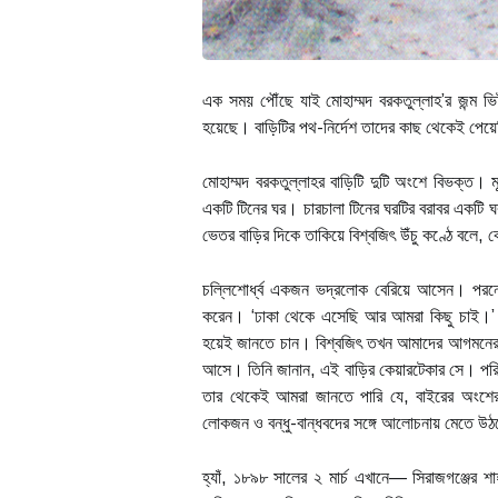
এক সময় পৌঁছে যাই মোহাম্মদ বরকতুল্লাহ’র জন্ম 
হয়েছে। বাড়িটির পথ-নির্দেশ তাদের কাছ থেকেই পেয়
মোহাম্মদ বরকতুল্লাহর বাড়িটি দুটি অংশে বিভক্ত
একটি টিনের ঘর। চারচালা টিনের ঘরটির বরাবর একট
ভেতর বাড়ির দিকে তাকিয়ে বিশ্বজিৎ উঁচু কণ্ঠে বলে
চল্লিশোর্ধ্ব একজন ভদ্রলোক বেরিয়ে আসেন। পরনে 
করেন। ‘ঢাকা থেকে এসেছি আর আমরা কিছু চাই।’ 
হয়েই জানতে চান। বিশ্বজিৎ তখন আমাদের আগমনের উদ্
আসে। তিনি জানান, এই বাড়ির কেয়ারটেকার সে। পরি
তার থেকেই আমরা জানতে পারি যে, বাইরের অংশের
লোকজন ও বন্ধু-বান্ধবদের সঙ্গে আলোচনায় মেতে উঠ
হ্যাঁ, ১৮৯৮ সালের ২ মার্চ এখানে— সিরাজগঞ্জের শা