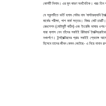
কোর্সটি নিলাম। এর মূল কারণ অর্থনৈতিক। খরচ তিন শ
যে স্কুলটিতে ভর্তি হলাম সেটার নাম ‘মাস্টারক্যাবি
মার্কের পরীক্ষা, পাশ মার্ক সত্তর। বিষয় মোট চারট
রেগুলেশন (মোটামুটি কঠিন) এবং ইংরেজি ভাষার ওপ
যারা ক্লাস নেন তাঁদের সবাইই রিটায়ার্ড ট্যাক্সিড্
নখদর্পণে। ইন্সট্রাক্টরদের প্রায় সবাইই শ্বেতাঙ্
হিসেবে তাদের জীবন কেমন কেটেছে- এ নিয়ে নানান গ