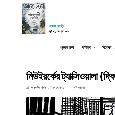
চলতি সংখ্যা
বর্ষ ৩১ সংখ্যা ০৯
প্রচ্ছদ রচনা
সাহিত্য
বিনোদন
নিউইয়র্কের ট্যাক্সিওয়ালা (দ্বি
তানকিউল হাসান
১৯ মে ২০২২
০ টি মন্তব্য