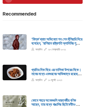
Recommended
‘মিল্ক’খ্যাত অভিনেতা শন পেন হুঁশিয়ারি দিয়ে
বলেছেন, ‘রাশিয়ান রাষ্ট্রপতি ভ্লাদিমির পুতিন
সমস্ত মানবজাতির জন্য সবচেয়ে ভয়ঙ্কর ভুল
অন্যদিন
২৮ ফেব্রুয়ারি ২০২২
করবেন যদি তিনি ইউক্রেনে রাশিয়ার আক্রমণ
বন্ধ না করেন।’
খ্যাতির দিক দিয়ে এর তালিকা উপরের দিকে।
নামের মধ্যে একধরনের আভিজাত্য রয়েছে।
খেতে তো অবশ্যই ভালো লাগে। আরও বেশি
অন্যদিন
১০ জুলাই ২০২৩
ভালো লাগবে যখন আপনি নিজে এটি তৈরি করে
প্রিয়জনকে পরিবেশন করবেন। তো, জেনে
নেয়া যাক কাশ্মীরি মাটন রোগান জোস রান্নার
রেসিপি...
কোবে শহরে অনেকগুলি ভারতবর্ষীয় বণিক
আছেন, তার মধ্যে বাঙালির ছিটেফোঁটাও কিছু