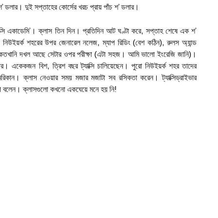
’ ডলার। দুই সপ্তাহের কোর্সের খরচ প্রায় পাঁচ শ’ ডলার।
 ট্যাক্সি একাডেমি’। ক্লাস তিন দিন। প্রতিদিন আট ঘণ্টা করে, সপ্তাহ শেষে এক শ’
ি। নিউইয়র্ক শহরের উপর জেনারেল নলেজ, ম্যাপ রিডিং (বেশ কঠিন), রুলস অ্যান্ড
র কতখানি দখল আছে সেটার ওপর পরীক্ষা (এটা সহজ। আমি ভালো ইংরেজি জানি)।
রাইভার। একেকজন বিশ, ত্রিশ বছর ট্যাক্সি চালিয়েছেন। পুরো নিউইয়র্ক শহর তাদের
গ আমেরিকান। ক্লাস নেওয়ার সময় মজার মজাটা সব রসিকতা করেন। ট্যাক্সিড্রাইভার
ল্প বলেন। ক্লাসগুলো কখনো একঘেয়ে মনে হয় নি!