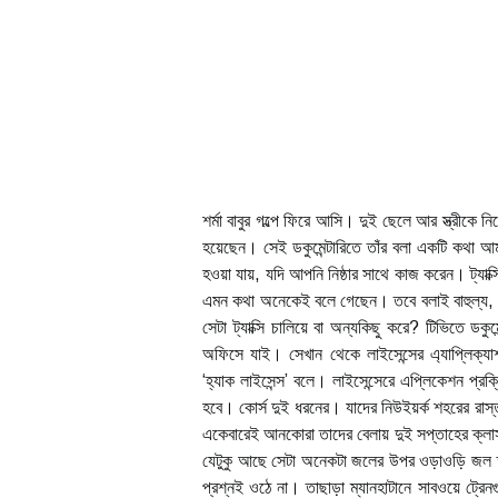
শর্মা বাবুর গল্পে ফিরে আসি। দুই ছেলে আর স্ত্রীকে ন
হয়েছেন। সেই ডকুমেন্টারিতে তাঁর বলা একটি কথা 
হওয়া যায়, যদি আপনি নিষ্ঠার সাথে কাজ করেন। ট্যা
এমন কথা অনেকেই বলে গেছেন। তবে বলাই বাহুল্য, 
সেটা ট্যাক্সি চালিয়ে বা অন্যকিছু করে? টিভিতে ডকুমে
অফিসে যাই। সেখান থেকে লাইসেন্সের এ্যাপ্লিক্যাশ
‘হ্যাক লাইসেন্স’ বলে। লাইসেন্সেরে এপ্লিকেশন প্রক্
হবে। কোর্স দুই ধরনের। যাদের নিউইয়র্ক শহরের রাস্
একেবারেই আনকোরা তাদের বেলায় দুই সপ্তাহের ক্
যেটুকু আছে সেটা অনেকটা জলের উপর ওড়াওড়ি জল স
প্রশ্নই ওঠে না। তাছাড়া ম্যানহাটানে সাবওয়ে ট্রে