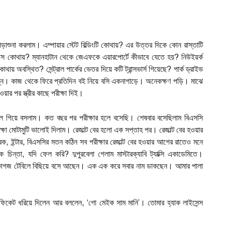
পড়াশুনা করলাম। এম্পায়ার স্টেট বিল্ডিংটি কোথায়? এর উত্তর দিকে কোন রাস্তাটি
স কোথায়? ম্যানহাটান থেকে জেএফকে এয়ারপোর্টে কীভাবে যেতে হয়? নিউইয়র্ক
 অবস্থিত? সেন্ট্রাল পার্কের ভেতর দিয়ে কটি ট্রান্সভার্স গিয়েছে? পার্ক ড্রাইভ
রশ্ন। কাজ থেকে ফিরে প্রতিদিন বই নিয়ে বসি একনাগাড়ে। অনেকক্ষণ পড়ি। মাঝে
ার পর স্ত্রীর কাছে পরীক্ষা দিই।
 হলে গিয়ে বসলাম। কত বছর পর পরীক্ষার হলে বসেছি। শেষবার বসেছিলাম বিএসসি
 মোটামুটি ভালোই দিলাম। রেজাল্ট বের হলো এক সপ্তাহ পর। রেজাল্ট বের হওয়ার
িক, ইন্টার, বিএসসির মতন কঠিন সব পরীক্ষার রেজাল্ট বের হওয়ার আগের রাতেও মনে
িন্তা, যদি ফেল করি? দুপুরবেলা গেলাম মাস্টারক্যাবি ট্যাক্সি একাডেমিতে।
ক কাগজ টেবিলে বিছিয়ে বসে আছেন। এক এক করে সবার নাম ডাকছেন। আমার পালা
িফিকেট ধরিয়ে দিলেন আর বললেন, ‘গো মেইক সাম মানি’। তোমার হ্যাক লাইসেন্স