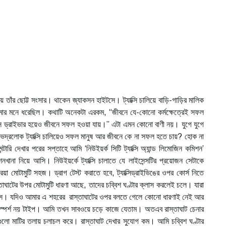
িয়ে তাঁর ছোট্ট সংসার। থাকেন জ্যাকসন হাইটসে। ট্যাক্সি চালিয়ে বাড়ি-গাড়ির মালিক
আমার মনে ধরেছিল। কথাটি অনেকটা এরকম, “জীবনে যে-কোনো কর্মক্ষেত্রেই সফল
ক্সি ড্রাইভার হয়েও জীবনে সফল হওয়া যায়।” এটা এমন কোনো বাণী নয়। যুগে যুগে
ভদ্রলোক ট্যাক্সি চালিয়েও সফল মানুষ আর জীবনে কে না সফল হতে চায়? হোক না
ন্টারি দেখার পরের সপ্তাহে আমি ‘নিউইয়র্ক সিটি ট্যাক্সি অ্যান্ড লিমোজিন কমিশন’
নখানা নিয়ে আসি। নিউইয়র্কে ট্যাক্সি চালাতে যে লাইসেন্সটির প্রয়োজন সেটাকে
রিয়া মোটামুটি সহজ। ড্রাগ টেস্ট করাতে হবে, ট্যাক্সিড্রাইভিঙের ওপর কোর্স নিতে
তাঘাটের উপর মোটামুটি ধারণা আছে, তাদের চব্বিশ ঘণ্টার ক্লাস করলেই চলে। যারা
লাস। যদিও আমার এ শহরের রাস্তাঘাটের ওপর বলতে গেলে কোনো ধারণাই নেই আর
্পর্শ নয় টাইপ। আমি তখন সাবওয়ে চড়ে কাজে যেতাম। অতএব রাস্তাঘাট চেনার
নগুলো মাটির তলায় চলাচল করে। রাস্তাঘাট দেখার সুযোগ কম। আমি চব্বিশ ঘণ্টার