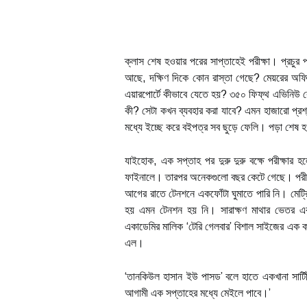
ক্লাস শেষ হওয়ার পরের সাপ্তাহেই পরীক্ষা। প্রচুর 
আছে, দক্ষিণ দিকে কোন রাস্তা গেছে? মেয়রের অফি
এয়ারপোর্টে কীভাবে যেতে হয়? ৩৫০ ফিফ্থ এভিনিউ কোথায়
কী? সেটা কখন ব্যবহার করা যাবে? এমন হাজারো প্
মধ্যে ইচ্ছে করে বইপত্র সব ছুড়ে ফেলি। পড়া শেষ হওয়
যাইহোক, এক সপ্তাহ পর দুরু দুরু বক্ষে পরীক্ষার
ফাইনালে। তারপর অনেকগুলো বছর কেটে গেছে। পরীক্ষা
আগের রাতে টেনশনে একফোঁটা ঘুমাতে পারি নি। মেট্র
হয় এমন টেনশন হয় নি। সারাক্ষণ মাথার ভেতর এক চ
একাডেমির মালিক ‘টেরি গেলবার’ বিশাল সাইজের এ
এল।
‘তানকিউল হাসান ইউ পাসড’ বলে হাতে একখানা সার্ট
আগামী এক সপ্তাহের মধ্যে মেইলে পাবে।’