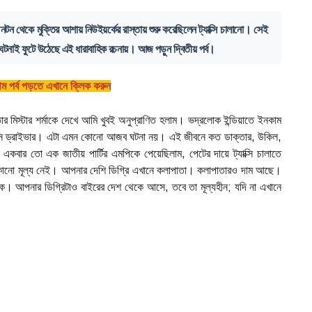
টন থেকে মুক্তির আশায় নিউইয়র্কের রাস্তায় শুরু করেছিলেন ট্যাক্সি চালানো। সেই
 ঘটনাই ফুটে উঠেছে এই ধারাবাহিক রচনায়। আজ পড়ুন দ্বিতীয় পর্ব।
থম পর্ব পড়তে এখানে ক্লিক করুন
্রাইভার মিস্টার শর্মাকে দেখে আমি খুবই অনুপ্রাণিত হলাম। ভদ্রলোক ইন্ডিয়াতে ইনকাম
যাক্সি ড্রাইভার। এটা এমন কোনো আজব ঘটনা নয়। এই জীবনে কত ডাক্তার, উকিল,
 একবার তো এক জাতীয় পার্টির এমপিকে পেয়েছিলাম, পেটের দায়ে ট্যাক্সি চালাতে
োনো মূল্য নেই। আপনার দেশি ডিগ্রি এখানে কলাপাতা। কলাপাতারও দাম আছে।
 আপনার ডিগ্রিটাও বাইরের দেশ থেকে আসে, তবে তা মূল্যহীন; যদি না এখানে