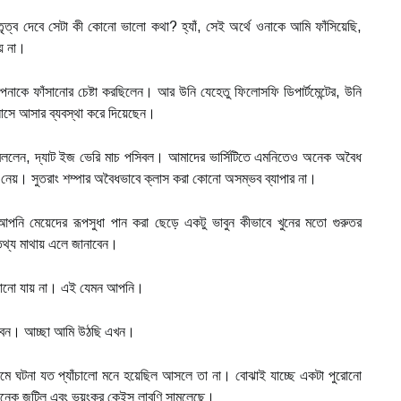
েতৃত্ব দেবে সেটা কী কোনো ভালো কথা? হ্যাঁ, সেই অর্থে ওনাকে আমি ফাঁসিয়েছি,
য়ে না।
পনাকে ফাঁসানোর চেষ্টা করছিলেন। আর উনি যেহেতু ফিলোসফি ডিপার্টমেন্টের, উনি
্লাসে আসার ব্যবস্থা করে দিয়েছেন।
ে বললেন, দ্যাট ইজ ভেরি মাচ পসিবল। আমাদের ভার্সিটিতে এমনিতেও অনেক অবৈধ
ে নেয়। সুতরাং শম্পার অবৈধভাবে ক্লাস করা কোনো অসম্ভব ব্যাপার না।
পনি মেয়েদের রূপসুধা পান করা ছেড়ে একটু ভাবুন কীভাবে খুনের মতো গুরুতর
থ্য মাথায় এলে জানাবেন।
 ফেরানো যায় না। এই যেমন আপনি।
ববেন। আচ্ছা আমি উঠছি এখন।
ে ঘটনা যত প্যাঁচালো মনে হয়েছিল আসলে তা না। বোঝাই যাচ্ছে একটা পুরোনো
 অনেক জটিল এবং ভয়ংকর কেইস লাবণি সামলেছে।