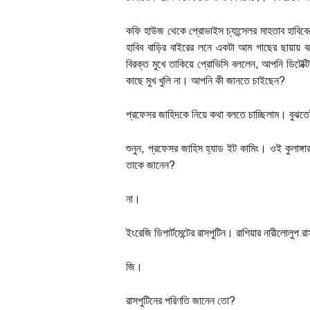
কফি হাউজ থেকে প্রোভাইস চ্যান্সেলর মাহতাব হাবি
হাবিব বাড়ির বাইরের লনে একটা আম গাছের ছায়ায় বস
বিরক্ত মুখে তাকিয়ে প্রোভিসি বললেন, আপনি ডিটেক্ট
কাছে মুখ খুলি না। আপনি কী জানতে চাইছেন?
প্রফেসর জাহিদকে নিয়ে কথা বলতে চাচ্ছিলাম। বুঝ
শুনুন, প্রফেসর জাহিস হ্যাড ইট কামিং। ওই কুলাঙ্গার
তাকে জানেন?
না।
ইংরেজি ডিপার্টমেন্টের রাসপুটিন। রাশিয়ার নারীলোলুপ র
জি।
রাসপুটিনের পরিণতি জানেন তো?