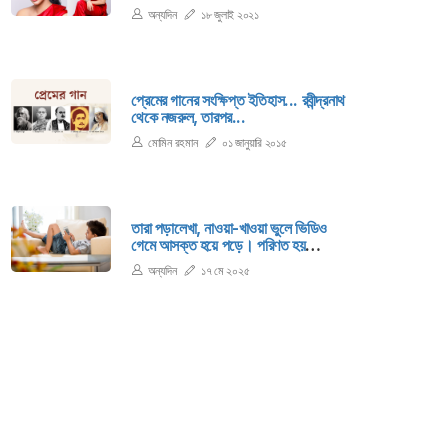
আইয়ের একটি অনুষ্ঠানে অংশগ্রহণ করার সময়
অন্যদিন
১৮ জুলাই ২০২১
রাজুর দৃষ্টি কাড়েন প্রিয়মণি।
প্রেমের গানের সংক্ষিপ্ত ইতিহাস... রবীন্দ্রনাথ
থেকে নজরুল, তারপর...
মোমিন রহমান
০১ জানুয়ারি ২০১৫
তারা পড়ালেখা, নাওয়া-খাওয়া ভুলে ভিডিও
গেমে আসক্ত হয়ে পড়ে। পরিণত হয়
মনোরোগীতে। এই রোগটির নাম গেমিং
অন্যদিন
১৭ মে ২০২৫
ডিসঅর্ডার বা ইন্টারনেট গেমিং ডিসঅর্ডার।