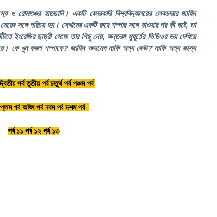
্য ও রোমাঞ্চের হাতছানি। একটি বেসরকারি বিশ্ববিদ্যালয়ের লেকচারার জাহিদ
য়ের সঙ্গে পরিচয় হয়। সেখানের একটি রুমে শম্পার সঙ্গে যাওয়ার পর কী ঘটে, তা
িতে ইংরেজির ছাত্রী সেজে তার পিছু নেয়, অন্তরঙ্গ মুহূর্তের ভিডিওর ভয় দেখিয়ে
 হয়। কে খুন করল শম্পাকে? জাহিদ আহমেদ নাকি অন্য কেউ? নাকি অন্য রহস্য
দ্বিতীয় পর্ব
তৃতীয় পর্ব
চতুর্থ পর্ব
পঞ্চম পর্ব
প্তম পর্ব
অষ্টম পর্ব
নবম পর্ব
দশম পর্ব
পর্ব ১১
পর্ব ১২
পর্ব ১৩