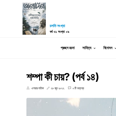
চলতি সংখ্যা
বর্ষ ৩১ সংখ্যা ০৯
প্রচ্ছদ রচনা
সাহিত্য
বিনোদন
শম্পা কী চায়? (পর্ব ১৪)
এশরার লতিফ
২৮ জুন ২০২২
০ টি মন্তব্য