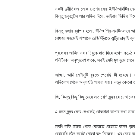
একটা দুর্নীতিবাজ লোক দেশের সেরা ইউনিভার্সিটির ন
কিন্তু ডকুমেন্টস আর অডিও দিয়ে, ভাইরাল ভিডিও দি
কিন্তু মজার ব্যাপার হলো, উনিও প্রি-এমটিভভাবে আ
বোধহয় সহজেই শম্পাকে রেজিস্ট্রিতে এন্ট্রি ছাড়াই ক
প্রফেসর জাহিদ এবার চিবুকে হাত দিয়ে হতাশ কণ্ঠ
পলিটিকাল অনুপ্রবেশ থাকে, সবাই সেটা মুখ বুজে মেন
আচ্ছা, আমি মোটামুটি বুঝতে পেরেছি কী হয়েছে। আ
অভিযোগ থেকে অব্যাহতি পাওয়া যায়। নতুন কোনো ত
জি, কিন্তু কিছু কিছু মেয়ে এত বেশি সুন্দর যে চোখ
এ রকম সুন্দর মেয়ে দেখলেই রোকসানা আপার কথা ভা
লাবণি কফি হাউজ থেকে বেরোতে বেরোতে ভাবল প্রথম
রেষারেষি হঠাৎ করেই নোংরা রূপ নিয়েছে। এর চেয়ে