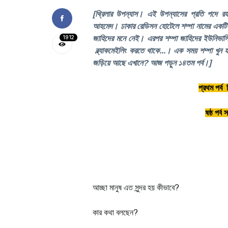
[থ্রিলার উপন্যাস। এই উপন্যাসের প্রতি পদে রহস
আহমেদ। ঢাকার রেডিসন হোটেলে শম্পা নামের একটি মে
1912
জাহিদের মনে নেই। এরপর শম্পা জাহিদের ইউনিভার্সিট
ব্ল্যাকমেইলিং করতে থাকে...। এক সময় শম্পা খুন
জড়িয়ে আছে এখানে? আজ পড়ুন ১৪তম পর্ব।]
প্রথম পর্ব
ষষ্ঠ পর্ব
স
আচ্ছা মানুষ এত সুন্দর হয় কীভাবে?
কার কথা বলছেন?